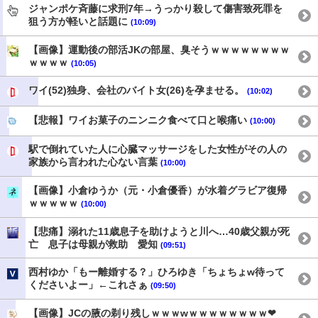
ジャンポケ斉藤に求刑7年→うっかり殺して傷害致死罪を
狙う方が軽いと話題に
(10:09)
【画像】運動後の部活JKの部屋、臭そうｗｗｗｗｗｗｗｗ
ｗｗｗｗ
(10:05)
ワイ(52)独身、会社のバイト女(26)を孕ませる。
(10:02)
【悲報】ワイお菓子のニンニク食べて口と喉痛い
(10:00)
駅で倒れていた人に心臓マッサージをした女性がその人の
家族から言われた心ない言葉
(10:00)
【画像】小倉ゆうか（元・小倉優香）が水着グラビア復帰
ｗｗｗｗｗ
(10:00)
【悲痛】溺れた11歳息子を助けようと川へ…40歳父親が死
亡 息子は母親が救助 愛知
(09:51)
西村ゆか「もー離婚する？」ひろゆき「ちょちょw待って
くださいよー」←これさぁ
(09:50)
【画像】JCの腋の剃り残しｗｗｗwｗｗｗｗｗｗｗｗ❤