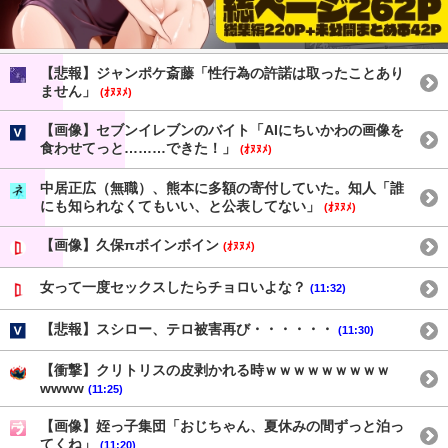
【悲報】ジャンポケ斎藤「性行為の許諾は取ったことあり
ません」
(ｵﾇﾇﾒ)
【画像】セブンイレブンのバイト「AIにちいかわの画像を
食わせてっと………できた！」
(ｵﾇﾇﾒ)
中居正広（無職）、熊本に多額の寄付していた。知人「誰
にも知られなくてもいい、と公表してない」
(ｵﾇﾇﾒ)
【画像】久保πボインボイン
(ｵﾇﾇﾒ)
女って一度セックスしたらチョロいよな？
(11:32)
【悲報】スシロー、テロ被害再び・・・・・・
(11:30)
【衝撃】クリトリスの皮剥かれる時ｗｗｗｗｗｗｗｗｗ
wwww
(11:25)
【画像】姪っ子集団「おじちゃん、夏休みの間ずっと泊っ
てくね」
(11:20)