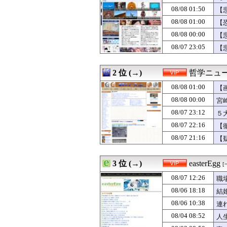
08/08 01:57
ドラマ【凪のお
08/08 01:50
【
08/08 01:56
【衝撃】中居正広
08/08 01:56
財務省、4月30
08/08 01:00
【
08/08 01:55
ロシア「SRBM
08/08 00:00
【
08/08 01:50
【悲報】女さん
08/07 23:05
08/08 01:47
【8月】恋話・
【
08/08 01:47
彡(ﾟ)(ﾟ)「夏
08/08 01:47
男が描く女の絵
2 位 (→)
哲学ニュー
08/08 01:46
【衝撃】GACK
08/08 01:36
【衝撃】ヒコロヒ
08/08 01:00
【
08/08 01:35
【悲報】粗品、
08/08 00:00
宮
08/08 01:31
【画像】かつての
08/08 01:26
【唖然】イスラエ
08/07 23:12
５
08/08 01:25
【悲報】彼氏いる
08/07 22:16
【
08/08 01:16
【悲報】欧州サ
08/07 21:16
【
08/08 01:15
クンニ中に匂った
08/08 01:10
【画像】16歳で
08/08 01:09
免許証更新者の
3 位 (→)
easterEgg
[
08/08 01:06
【画像あり】全
08/08 01:05
【悲報】ビッグ
08/07 12:26
職
08/08 01:05
【画像】44歳
08/06 18:18
結
08/08 01:02
【画像】エッチ
08/08 01:01
08/06 10:38
【画像】ヘソ出
連
08/08 01:00
「出産した友達が
08/04 08:52
人
08/08 01:00
【恐怖】18歳で