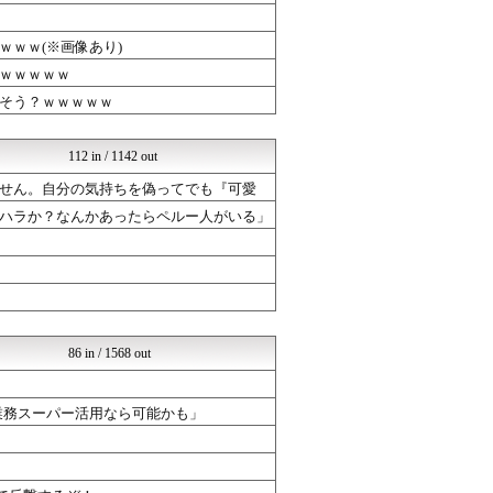
Zチャンネル＠VIP
ひま速(°∀°) -暇つぶ...
ｗｗ(※画像あり)
ネラーボイス
くまニュース
ｗｗｗｗｗ
VIPPER速報
そう？ｗｗｗｗｗ
まとめABC
バズッター速報
りぷらい速報
112 in / 1142 out
NEWSぽけまとめーる
せん。自分の気持ちを偽ってでも『可愛
まとめCUP
コノユビニュース｜みんなの...
ハラか？なんかあったらペルー人がいる」
Zチャンネル＠VIP
哲学ニュースnwk
ネラーボイス
くまニュース
なんまめ
まとめABC
バズッター速報
86 in / 1568 out
ひま速(°∀°) -暇つぶ...
まとめCUP
コノユビニュース｜みんなの...
業務スーパー活用なら可能かも」
Zチャンネル＠VIP
ネラーボイス
(*ﾟ∀ﾟ)ゞカガクニュー...
なんまめ