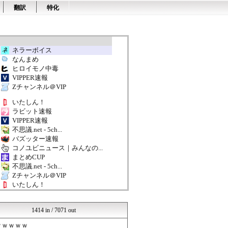
翻訳
特化
ネラーボイス
なんまめ
ヒロイモノ中毒
VIPPER速報
Zチャンネル＠VIP
いたしん！
ラビット速報
VIPPER速報
不思議.net - 5ch...
バズッター速報
コノユビニュース｜みんなの...
まとめCUP
不思議.net - 5ch...
Zチャンネル＠VIP
いたしん！
ネラーボイス
ラビット速報
1414 in / 7071 out
ガールズVIPまとめ
ガールズVIPまとめ
ｗｗｗｗｗ