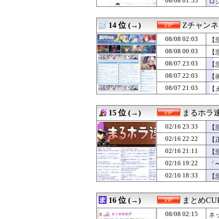
08/08 01:55
ロ
08/07 18:45
【悲報】Goog
08/07 18:44
【悲報】高野連「
08/07 18:31
14 位 (→)
Amazon配達員
Zチャンネ
08/07 18:18
【衝撃】プチプチ
08/08 02:03
【
08/07 18:18
カツオの刺身と
08/07 18:00
08/08 00:03
【衝撃】50代女
【
08/07 18:00
独身男性「育休は
08/07 23:03
【
08/07 18:00
会社の後輩が飛
08/07 22:03
【
08/07 18:00
米、10kg5,00
08/07 17:00
公共トイレでう
08/07 21:03
【
08/07 17:00
「日本がナフサ
08/07 16:45
兵庫斎藤知事、県
15 位 (→)
まるホラ
02/16 23:33
【
02/16 22:22
【
02/16 21:11
【
02/16 19:22
「
02/16 18:33
【
16 位 (→)
まとめCU
08/08 02:15
ネ