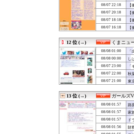
像
08/07 21:03
【えっ】最近の
08/07 22:18
【
08/07 21:00
【画像】佳子さ
08/07 20:18
【
08/07 21:00
【動画】ショー
08/07 18:18
08/07 21:00
東京メトロくん
【
08/07 20:50
【感動】新聞さん
08/07 16:18
【
08/07 20:31
【画像】このハゲ
08/07 20:25
【驚愕】タイで女
08/07 20:20
【悲報】台風さ
12 位 (→)
くまニュ
08/07 20:18
【衝撃】トラック
08/08 01:00
「
08/07 20:15
彼女「結婚した
い
08/07 20:09
【悲報】隣家の
08/08 00:00
し
08/07 20:03
【動画】えちえち
と
08/07 23:00
「
08/07 20:00
【人口激変】日本
08/07 22:00
08/07 20:00
【画像】女漫画家
秋
08/07 20:00
日本の鷹匠が駅
08/07 21:00
東
08/07 20:00
ワイの謎にシワ
08/07 19:31
【動画】移民ベト
08/07 19:25
【驚愕】32歳の
13 位 (→)
ガールズV
08/07 19:21
【悲報】ジャン
08/08 01:57
路
08/07 19:15
人妻系風俗行って
08/07 19:09
【熱波】ドイツ
08/08 01:57
家
08/07 19:03
【速報】ワイ、明
08/08 01:57
ド
08/07 19:00
【動画】手術中
08/08 01:56
財
08/07 19:00
【悲報】ワンピー
08/07 19:00
😭「うｯ❗️うんち