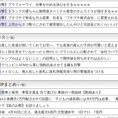
あり)
セクシー女優って何か魅力が無いな
衝撃】アラフォーワイ、仕事をやめる決心をするｗｗｗｗｗ
ま、ボディラインがHすぎる…
衝撃】トラックの運ちゃん御用達ターミナル食堂のオムライスが強すぎるｗｗｗ
トスリーパー堀さん、対面で高須幹弥にキレる
、無人化した改札に改札突破見張り用の警備員をつける
衝撃】プチプチで有名な川上産業、社名を「プチプチ株式会社」に変更される
、壮大な縦読みを仕込んでしまう🥺
衝撃】上司からタコ殴りにされて被害届出したんやけど示談金どれくらいいけ
にやられたJKがたくさんいるという事実
の子を一日買ったんだけど15発中だししたｗｗｗｗｗｗｗｗｗｗｗ...
ん、もうわけわからん
ース
[一覧]
の運ちゃん御用達ターミナル食堂のオムライスが強すぎるｗｗｗｗｗ...
出産した友達が招いてくれてお宅へ。でも友達の産んだ子供が可愛いと思えま
らバイク禁止ね」ワイ「なんでそれを入籍日を決めてからいうの？」
』と言うべきですか？」
室外機バトル、限界突破
ばらく顔を見せていなかったら仲のいいブラジル人に心配されて「会社でパワ
巨乳JD2人組、川遊び中にチャラ男にナンパされるｗ
言われた
ギャンブルはよくないこと」の説明として期待値を持ち出すのはおかしい
人が減り「外国人が増えた」自治体ランキング、1位大阪市 2位横...
しか描かないバトル漫画のワンシーンが発見さらるwwwwwwww...
葉でコンビニATMから客に強制出金させてる嬢を目撃
前の木からムクドリを追い出す動画
京メトロくん、無人化した改札に改札突破見張り用の警備員をつける
シワな身体見て
ナム女達の宅飲み、レベチｗｗｗｗｗｗｗｗｗｗｗｗｗｗｗｗｗｗｗ...
女だけど元カレとSEXしてきたｗｗｗｗｗｗｗｗwwww
IPまとめ
[一覧]
ポケ斎藤「性行為の許諾は取ったことありません」
面電車と衝突…車置き逃走 当て逃げか 事故の一部始終【動画あり】
きたらこうなるwww
、暑すぎて１ヶ月で９６００人死亡
族4人食費月2万円献立がXで話題に「子どもの成長期には月8万円は必要」「
日早朝に熟女ソ-フ°に行く予定ｗ
ラマ【凪のお暇】を語りましょう
に熊本地震直撃やばすぎｗｗｗｗｗｗｗ
務省、4月30日に介入、過去最大6兆円 大型連休中、3日で11．7兆円
ス原作者・尾田栄一郎さん、他の人と同じ「漫画家」という肩書きに...
出リュゥｳ‼️」