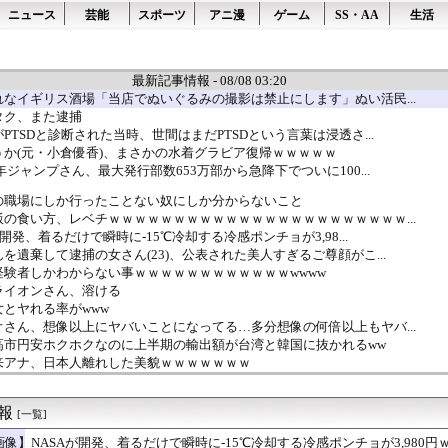
ニュース
芸能
スポーツ
アニ漫
ゲーム
SS・AA
生活
最新記事情報 - 08/08 03:20
なイギリス酒場「当店でぬいぐるみの撮影は禁止にします」ぬい活民...
タク、また逮捕
PTSDと診断された当時、世間はまだPTSDという言葉は浸透さ...
か(元・小倉優香)、まさかの水着グラビア復帰ｗｗｗｗｗ
年ジャンプさん、最大発行部数653万部から急降下でついに100...
の職場にしか行ったことない奴にしか分からないこと
の食い方、レベチｗｗｗｗｗｗｗｗｗｗｗｗｗｗｗｗｗｗｗｗｗｗｗ...
開発、着るだけで瞬時に-15℃冷却する冷感ポンチョが3,98...
を遺棄して逮捕の女さん(23)、公表された美人すぎるご尊顔がこ...
験者しかわからない事ｗｗｗｗｗｗｗｗｗｗｗｗwwww
ライオンさん、溶ける
とヤれる率がwww
さん、想像以上にヤバいことになってる…多分想像の何倍以上もヤバ...
高市円安ホクホクなのに上半期の輸出額が台湾と韓国に抜かれるww
来アナ、日本人離れした美貌ｗｗｗｗｗｗｗ
ガキ共、これを見たこと無くて渡されたらパニクるらしいｗｗｗｗｗ...
の娘に「キモッ」と言われたお父さん、グレる
速報
車置き逃走 当て逃げか 事故の一部始終【動画あり】
[一覧]
万円献立がXで話題に「子どもの成長期には月8万円は必要」「業務...
画像】NASAが開発、着るだけで瞬時に-15℃冷却する冷感ポンチョが3,980円