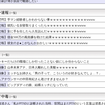
の家計簿が原因で離婚したい
保存したくなる「笑える画像・最高な画像」貼っていけｗｗｗｗｗ
「性的暴行されました」検事さん「嘘では？」女性さん「傷ついたの...
てきた
ー速報
[一覧]
こうゆう嬢を指名した時の当たり率ｗｗｗｗｗｗｗｗｗｗｗ
に働いてて、車が運転できて、結婚してて、子供も育ててるんだろ？...
驚愕】手マン経験者しかわからない事ｗｗｗｗｗｗｗｗｗｗｗｗwwww
ーの中田有紀さん老けすぎませんか？
悲報】彼氏いる女寝取りまくったらｗｗｗｗｗｗｗｗｗｗwwww
中でこれやる奴ｗｗｗｗｗｗｗｗｗ
出したら人生詰んだｗｗｗｗｗｗｗｗｗｗwwww
悲報】女に手を出したら人生詰んだｗｗｗｗｗｗｗｗｗｗwwww
ない人とラインのやり取り続けた結果…
悲報】借金500万の風俗嬢を助けた結果ｗｗｗｗｗｗｗｗｗｗwwww
頃に出会った小学生と大人になってから再会し結婚した男、めちゃく...
悲報】彼女のま●こがなんかおかしいｗｗｗｗｗｗｗｗｗｗwwww
「パイスラッシュ///」
スイタリア地方予選、黒人女性が優勝し炎上
味噌汁、山盛りキャベツ、あと一品副菜加えるなら何がええ？
！
[一覧]
しない『友情結婚』をした夫婦、こうなる⇒･･･！！！
ボーボーのセクシー女優廃れる……
ンキーだらけの職場にしか行ったことない奴にしか分からないこと
のマネージャー、首をひねっただけでなぜかウインクしたことにされ...
画像】山本未来アナ、日本人離れした美貌ｗｗｗｗｗｗｗ
さん、たった一度のフ●ラチオで全てを失ってしまう
埋めるために、交配を重ねた毛虫みたいな小さな犬を連れてる人、本...
画像】エッチなお姉さん「男の子って、こういうのが好きなんでしょ…？」
ていなかったら仲のいいブラジル人に心配されて「会社でパワハラか...
人アナウンサーの中田有紀さん老けすぎませんか？
がインタビューを受ける姿が可愛いと話題に（※動画あり）
朗報】ビッグダディの娘、結構エッチになっていた
婚も子育ても無理」←これって本当にガチのマジなんか？
してしまった…飴にハマった。おすすめの飴ある？
Kさんのボディ、成長がとまらないｗｗｗwｗｗｗｗｗｗｗｗ❤
ノ中毒
[一覧]
tter)、メンエス嬢とラウンジ嬢のバトル勃発ｗｗｗｗｗｗｗ...
の夜泣き耐えられない！漫喫で寝てくる！(3日連続5回目)」
邊渚さん「私がPTSDと診断された当時、世間はまだPTSDという言葉は浸透