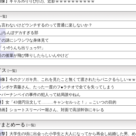
画像】ギャルJSりりぴ(12)、近影ｗｗｗｗｗｗｗｗｗｗ
●こがなんかおかしいｗｗｗｗｗｗｗｗｗｗwwww
貰った財布の箱を捨てたらブチギレられたんやが
ォーワイ、仕事をやめる決心をするｗｗｗｗｗ
[一覧]
日本をダメにした総理大臣」←結局誰だと思う？
とハメ撮り770本撮って逮捕されたイケおじ(54)ｗｗｗｗｗ...
も言わないけどウンチするのって普通に楽しないか？
ドル「お風呂なう」おっぱいﾀﾌﾟﾝ
んjちんぽデカすぎる部
撮しただけなのに全国ニュースで名前を晒され再就職が難しい。あま...
イの謎にシワシワな身体見て
奈さん、コスプレえっちに目覚めるｗ
EGUMIさんｗｗｗｗｗｗ
「うｯ❗️うんち出リュゥｳ‼️」
億円注文して………キャンセルっと！」←こいつの目的
社の後輩が飛び降りしたらしいんやけど
無期懲役になった奴、怖いｗｗｗｗｗｗｗｗｗｗｗｗｗｗｗｗｗｗｗ...
すぎる部
ATMから客に強制出金させてる嬢を目撃
イス
[一覧]
みちゃん(29)のあたシコミニスカートｗｗｗｗｗｗｗｗｗｗ
画像】今のクソガキ共、これを見たこと無くて渡されたらパニクるらしいｗｗ
８割が巨乳のJKダンス部、ドスケベすぎるｗｗｗwｗｗｗｗｗｗｗｗ
が一番上手いチェーン店
ャンポケ斉藤さん、たった一度のフ●ラチオで全てを失ってしまう
んたち、一斉に「コンビニの棚」に興味を示し始める・・・
ーパーナンペイの事件の犯人って結局誰やねん
、TikTokで乳をバルンブルンに揺らしてしまう！
てから女子のワイに対する接し方が明らかに変わったwwww
謎】女「43億円注文して………キャンセルっと！」←こいつの目的
高いなあAndroidに変えるか・・・おっこれええやん！」→...
動画】ショートスリーパー堀さん、対面で高須幹弥にキレる
漫画で退部する奴が「俺たちは楽しくやりたかったんだよ」って言い...
ガでこういうドスケベ女子が来たら。。。
ス部、なぜか部員の８割が巨乳🐰ｗｗｗｗｗｗｗｗｗｗｗｗｗ
けまとめーる
[一覧]
家畜泥棒1000人と交戦、300人を殺害
衝撃】大学生の頃に出会った小学生と大人になってから再会し結婚した男、め
冷えたビールが無限に出る能力を得られるけど江戸時代に飛ばされる...