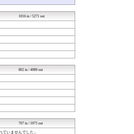
哲学ニュースnwk
なんJクエスト
はーとログ
1016 in / 5271 out
なんJミュージアム
はーとログ
いたしん！
まとめABC
バズッター速報
はーとログ
NEWSぽけまとめーる
まとめCUP
コノユビニュース｜みんなの...
よい子のためのおんＪまとめ...
802 in / 4989 out
不思議.net - 5ch...
Zチャンネル＠VIP
VIPPER速報
ネラーボイス
哲学ニュースnwk
くまニュース
ラビット速報
究極のまとめ.com
はーとログ
なんJミュージアム
707 in / 1975 out
不思議.net - 5ch...
はーとログ
されていませんでした」