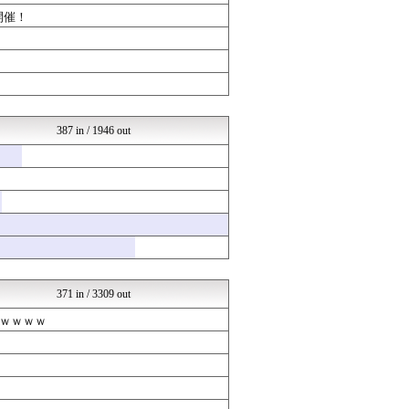
いたしん！
開催！
まとめABC
究極のまとめ.com
バズッター速報
りぷらい速報
ラビット速報
まとめCUP
哲学ニュースnwk
387 in / 1946 out
なんJミュージアム
コノユビニュース｜みんなの...
不思議.net - 5ch...
VIPPER速報
Zチャンネル＠VIP
いたしん！
なんまめ
くまニュース
なんJミュージアム
はーとログ
371 in / 3309 out
ラビット速報
なんJミュージアム
ｗｗｗｗ
不思議.net - 5ch...
はーとログ
いたしん！
まとめABC
ネラーボイス