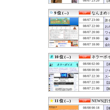
08/07 23:20
【
08/07 22:25
【悲報】彼女のま
08/07 22:22
彼女に誕プレで
08/07 22:18
【衝撃】アラフ
9 位 (→)
なんまめ
08/07 22:16
【徹底議論】「
08/07 23:00
08/07 22:15
【画像】JK10人
誰
08/07 22:15
【画像】人気グラ
08/07 22:00
お
08/07 22:09
30代元教員「盗
08/07 20:00
ワ
08/07 22:03
【画像】瀬戸環
08/07 22:02
【画像】最近のM
08/07 19:00
😭
08/07 22:00
【謎】女「43
08/07 18:00
会
08/07 22:00
【悲報】17歳で
08/07 22:00
おんjちんぽデカ
08/07 22:00
秋葉でコンビニ
10 位 (→)
ネラーボ
08/07 21:50
【画像】道重さゆ
08/08 02:00
【
08/07 21:49
【画像】部員の
08/07 21:44
【急募】唐揚げ
08/08 00:00
ジ
08/07 21:33
【驚愕】動物さ
08/07 22:30
ス
08/07 21:31
【悲報】JKさん
08/07 21:25
08/07 22:00
【驚愕】おな禁し
【
08/07 21:21
ワイ「iPhone
08/07 21:00
【
08/07 21:16
【疑問】スポーツ
08/07 21:15
【画像】家庭ヨ
08/07 21:11
【画像】JKダン
11 位 (→)
NEWSぽ
08/07 21:09
ナイジェリア軍が
08/08 00:18
【
08/07 21:05
手からキンキンに