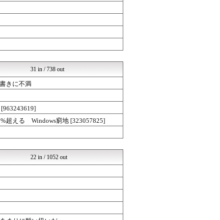
31 in / 738 out
書きに不満
243619]
 Windows窮地 [323057825]
22 in / 1052 out