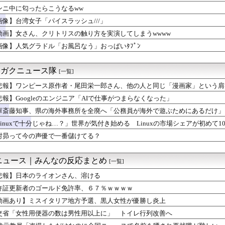
ンニ中に匂ったらこうなるww
画像】台湾女子「パイスラッシュ///」
動画】女さん、クリトリスの触り方を実演してしまうwwww
画像】人気グラドル「お風呂なう」おっぱいﾀﾌﾟﾝ
)ゞカガクニュース隊
[一覧]
悲報】ワンピース原作者・尾田栄一郎さん、他の人と同じ「漫画家」という肩
悲報】Googleのエンジニア「AIで仕事がつまらなくなった」
庫斎藤知事、県の海外事務所を全廃へ「公務員が海外で遊ぶためにあるだけ」 [963
inuxで十分じゃね…？」世界が気付き始める Linuxの市場シェアが初めて10%超える
村昴って今の声優で一番儲けてる？
ニュース｜みんなの反応まとめ
[一覧]
悲報】日本のライオンさん、溶ける
許証更新者のゴールド免許率、６７％ｗｗｗｗ
動画あり】ミスイタリア地方予選、黒人女性が優勝し炎上
交省「女性用便器の数は男性用以上に」 トイレ行列改善へ