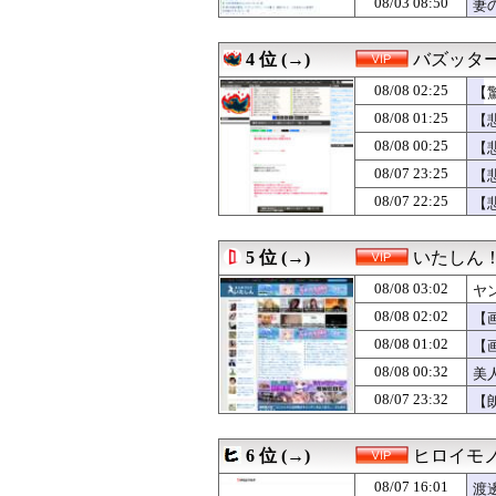
08/03 08:50
妻
08/08 01:00
【画像】思わず
08/08 00:55
【悲報】女性さん
08/08 00:44
【町中華】食べ
4 位 (→)
バズッタ
08/08 00:40
【画像】風俗で
08/08 00:33
お前らってふつう
08/08 02:25
【
08/08 00:32
美人アナウンサ
08/08 01:25
【
08/08 00:31
【画像】温泉の
08/08 00:25
08/08 00:25
【悲報】女に手を
【
08/08 00:22
30歳人妻が知ら
08/07 23:25
【
08/08 00:18
【衝撃】大学生の
08/07 22:25
【
08/08 00:15
【画像】台湾女子
08/08 00:09
【動画あり】ミ
08/08 00:05
唐揚げ、ご飯、
5 位 (→)
いたしん
08/08 00:05
【驚愕】性行為を
08/08 00:03
【悲報】マン毛
08/08 03:02
ヤ
08/08 00:00
【悲報】仙台育英
08/08 02:02
【
08/08 00:00
ジャンポケ斉藤
08/08 01:02
08/08 00:00
宮崎駿「心の穴を
【
08/08 00:00
しばらく顔を見せ
08/08 00:32
美
08/08 00:00
沖縄尚学のチア
08/07 23:32
【
08/07 23:58
「金がないと結
08/07 23:44
飴一袋一気喰い
08/07 23:40
【画像】最近のJ
6 位 (→)
ヒロイモ
08/07 23:35
【衝撃】X(Twi
08/07 23:33
嫁「もう赤ちゃん
08/07 16:01
渡