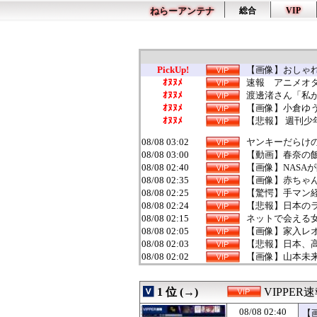
ねらーアンテナ
総合
VIP
PickUp!
【画像】おしゃれ
ｵﾇﾇﾒ
速報 アニメオ
ｵﾇﾇﾒ
渡邊渚さん「私が
ｵﾇﾇﾒ
【画像】小倉ゆう
ｵﾇﾇﾒ
【悲報】 週刊少
08/08 03:02
ヤンキーだらけ
08/08 03:00
【動画】春奈の飯
08/08 02:40
【画像】NASAが
08/08 02:35
【画像】赤ちゃん
08/08 02:25
【驚愕】手マン経
08/08 02:24
【悲報】日本の
08/08 02:15
ネットで会える女
08/08 02:05
【画像】家入レオ
08/08 02:03
【悲報】日本、
08/08 02:02
【画像】山本未
08/08 02:00
【画像】今のクソ
08/08 02:00
【悲報】思春期
1 位 (→)
VIPPER
08/08 01:57
路面電車と衝突…
08/08 01:57
家族4人食費月2
08/08 02:40
【