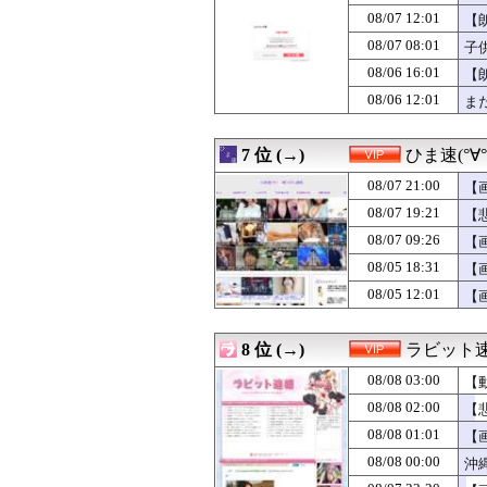
08/07 23:32
【朗報】ビッグ
08/07 12:01
【
08/07 23:31
運転中俺｢おっぱ
08/07 08:01
子
08/07 23:25
実際に料理して
08/07 23:25
【悲報】借金50
08/06 16:01
【
08/07 23:23
カツ丼屋さん「
08/06 12:01
ま
08/07 23:20
【画像】ギャルJ
08/07 23:15
【動画】女さん、
08/07 23:12
５大、肉食じゃな
7 位 (→)
ひま速(°∀
08/07 23:10
【画像】最近の女
08/07 23:09
08/07 21:00
国交省「女性用
【
08/07 23:05
【画像】辻ちゃ
08/07 19:21
【
08/07 23:05
【悲報】女芸人の
08/07 09:26
【
08/07 23:03
【悲報】セクシ
08/07 23:02
「デリケートゾー
08/05 18:31
【
08/07 23:00
誰も言わないけ
08/05 12:01
【
08/07 23:00
「ギャンブルは
08/07 22:50
【画像】篠崎愛(
08/07 22:44
おせちまずい←
8 位 (→)
ラビット
08/07 22:40
【画像】KIIN
08/08 03:00
08/07 22:40
【画像】青山ひ
【
08/07 22:35
【画像】水着の
08/08 02:00
【
08/07 22:33
娘（8）「パパは
08/08 01:01
【
08/07 22:32
【画像】ドイツハ
08/07 22:31
【画像】男ウケS
08/08 00:00
沖
08/07 22:30
スーパーナンペ