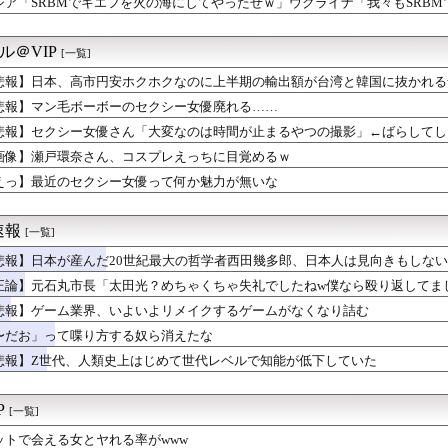
シア「SRBMでキエフを火の海にしてやったぜｗ」ウクライナ「我々もSRB
leのエンジニア「AIで仕事がつまらなくなった」
暑熱対策で第2試合は13:30プレイボールや！」
、ブチギレる
ル＠VIP
[一覧]
で有名な川上産業、社名を「プチプチ株式会社」に変更されるｗｗｗ...
悲報】日本、高市円安ホクホクなのに上半期の輸出額が台湾と韓国に抜かれる
かいう世界で一番美味い刺身
性、京大病院で脳腫瘍手術→“腫瘍の無い部位”を摘出 2度「腫瘍...
悲報】マン毛ボーボーのセクシー女優廃れる……
本当に迷惑。お互いさまっていうけど独身者が恩恵を受けることはな...
悲報】セクシー女優さん「大変なのは時間が止まるやつの撮影」←ばらしてし
び降りしたらしいんやけど
画像】瀬戸環奈さん、コスプレえっちに目覚めるｗ
0円ｗｗｗｗｗｗ
んこ流さない奴ってどういう神経してんの？
えっ】最近のセクシー女優って何か魅力が無いな
不足で詰み文明崩壊して1か月が経ちました」
の海外事務所を全廃へ「公務員が海外で遊ぶためにあるだけ」 [...
速報
[一覧]
悲報】日本が産んだ20世紀最大の哲学者西田幾多郎、日本人は見向きもしな
正論】元石丸市長「太田光？めちゃくちゃ失礼でしたねw僕なら殴り返してま
悲報】ゲーム業界、いよいよリメイクするゲームがなくなり詰む
〜だお」って喋り方する奴ら消えたな
悲報】Z世代、人類史上はじめて世代レベルで知能が低下していた
P
[一覧]
ットで会える女とヤれる率がwww