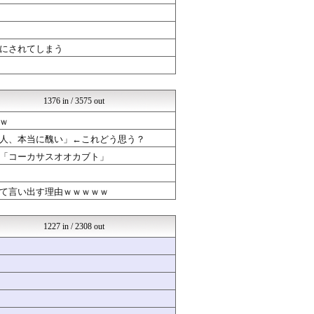
ガールズVIPまとめ
なんJクエスト
ガールズVIPまとめ
ガールズVIPまとめ
にされてしまう
VIPPER速報
ガールズVIPまとめ
ガールズVIPまとめ
ガールズVIPまとめ
1376 in / 3575 out
なんJクエスト
なんJクエスト
ｗ
不思議.net - 5ch...
人、本当に醜い」←これどう思う？
まとめABC
なんJクエスト
「コーカサスオオカブト」
バズッター速報
なんJクエスト
て言い出す理由ｗｗｗｗｗ
まとめCUP
なんJミュージアム
コノユビニュース｜みんなの...
1227 in / 2308 out
なんJクエスト
なんJクエスト
不思議.net - 5ch...
いたしん！
ラビット速報
くまニュース
VIPPER速報