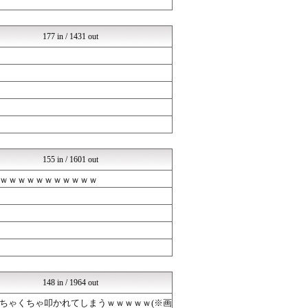
バズッター速報
りぷらい速報
NEWSぽけまとめーる
177 in / 1431 out
哲学ニュースnwk
VIPPER速報
まとめCUP
コノユビニュース｜みんなの...
Zチャンネル＠VIP
いたしん！
ネラーボイス
ラビット速報
なんまめ
くまニュース
155 in / 1601 out
なんJミュージアム
ｗｗｗｗｗｗｗｗｗｗｗ
なんJミュージアム
はーとログ
VIPPER速報
まとめABC
バズッター速報
りぷらい速報
哲学ニュースnwk
まとめCUP
ラビット速報
148 in / 1964 out
コノユビニュース｜みんなの...
ちゃくちゃ叩かれてしまうｗｗｗｗｗ(※画
よい子のためのおんＪまとめ...