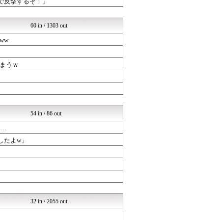
Mで反撃するぞ！」
(*ﾟ∀ﾟ)ゞカガクニュー...
Zチャンネル＠VIP
まとめABC
60 in / 1303 out
NEWSぽけまとめーる
ww
りぷらい速報
哲学ニュースnwk
くまニュース
まうｗ
なんまめ
ネラーボイス
なんまめ
くまニュース
(*ﾟ∀ﾟ)ゞカガクニュー...
54 in / 86 out
い…
したよw」
32 in / 2055 out