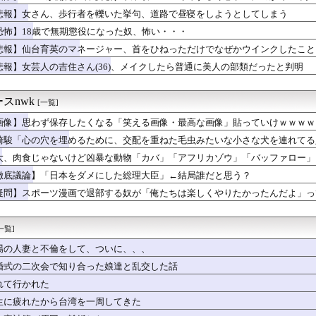
暇】を語りましょう
悲報】女さん、歩行者を轢いた挙句、道路で昼寝をしようとしてしまう
さん「俺が来たことは内緒だべ」極秘で熊本ボランティア・・・・・...
日に介入、過去最大6兆円 大型連休中、3日で11．7兆円
恐怖】18歳で無期懲役になった奴、怖い・・・
でキエフを火の海にしてやったぜｗ」ウクライナ「我々もSRBMで...
悲報】仙台育英のマネージャー、首をひねっただけでなぜかウインクしたこと
、歩行者を轢いた挙句、道路で昼寝をしようとしてしまう
恋愛相談総合トピ
悲報】女芸人の吉住さん(36)、メイクしたら普通に美人の部類だったと判明
やしジッジのとこに遊び行くで」
で一番理解できない表現
スnwk
[一覧]
Tさんや小沢仁志さんの「セリフが聞き取れない」日本語作品を字幕...
ーさんがコンビニの割引おにぎりを〝絶対買わない〟理由・・・・・...
画像】思わず保存したくなる「笑える画像・最高な画像」貼っていけｗｗｗｗ
永久追放ｗｗｗｗｗｗｗｗｗｗｗｗｗｗｗ（証拠あり）
崎駿「心の穴を埋めるために、交配を重ねた毛虫みたいな小さな犬を連れてる
天下人「マックスむらい」現在(イマ)wwwwwww
ル政府元高官さん「日本よ、原爆式典とか被害者面やめね？中国人虐...
大、肉食じゃないけど凶暴な動物「カバ」「アフリカゾウ」「バッファロー」
女寝取りまくったらｗｗｗｗｗｗｗｗｗｗwwww
徹底議論】「日本をダメにした総理大臣」←結局誰だと思う？
ッカーの順位、ガチで固定化してもう覆せないｗｗｗｗｗｗｗｗｗｗ
疑問】スポーツ漫画で退部する奴が「俺たちは楽しくやりたかったんだよ」っ
らこうなるww
このお◯ぱいはいかんでしょｗｗｗwｗｗｗｗｗｗｗｗ❤
ゴールド免許率、６７％ｗｗｗｗ
一覧]
裸ランドセルのフィギュアが発売されるｗｗｗｗｗ
モーターとかいう完全に逃げ切ったゴミクズ・・・・・・・・・
場の人妻と不倫をして、ついに、、、
の芸能人が同窓会に参加した結果ｗｗｗｗｗｗｗｗｗｗｗｗｗｗｗｗ
婚式の二次会で知り合った娘達と乱交した話
なお姉さん「男の子って、こういうのが好きなんでしょ…？」
しJKさん、股間の方まで見えてしまうｗｗｗｗｗｗｗｗｗ
れて行かれた
招いてくれてお宅へ。でも友達の産んだ子供が可愛いと思えません。...
生に疲れたから台湾を一周してきた
無期懲役になった奴、怖い・・・