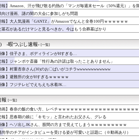
ダディの娘、結構エッチになっていた
朗報】Amazon、汗が飛び散る灼熱の「マンガ毎週末セール（50%還元）」を
いでっっっか！！！JCエッッッッ！！！！ミニスカうひょ～w｣
供向け漫画、謎の闇の大会に参加しがち問題
みて驚いたこと挙げてけ→
0万の風俗嬢を助けた結果ｗｗｗｗｗｗｗｗｗｗwwww
朗報】大人気漫画「GANTZ」がAmazonでなんと全巻100円ｗｗｗｗｗｗ
あかん、カツ丼が美味しすぎる……せや！」
だ墓石があるだけマシと見るべきか。今はもう合葬墓ばかり
Sりりぴ(12)、近影ｗｗｗｗｗｗｗｗｗｗ
クリトリスの触り方を実演してしまうwwww
いけど凶暴な動物「カバ」「アフリカゾウ」「バッファロー」「コー...
°) -暇つぶし速報-
[一覧]
の子、お◯ぱいの形がまる分かりの服を着ていても恥ずかしくないｗ...
便器の数は男性用以上に」 トイレ行列改善へ
画像】佳子さま、ボディラインがHすぎる…
んの娘（17）の水着姿、エッッッッッッッッッッッッッ！
悲報】ジャンポケ斎藤「性行為の許諾は取ったことありません」
吉住さん(36)、メイクしたら普通に美人の部類だったと判明
画像】村重杏奈さん(30)のお〇ぱいがコチラwwwwwwwwwwww
ー女優さん「大変なのは時間が止まるやつの撮影」←ばらしてしまうｗ
ンもくっきりぴちぴちパンツ姿をスーパーで見るのは不快」発言に反...
画像】避難所の女がHすぎるｗｗｗｗｗ
どウンチするのって普通に楽しないか？
画像】フジテレビでえちえち水着JK…
よくないこと」の説明として期待値を持ち出すのはおかしい
31)、あの丘でデカ乳を垂らすｗｗｗｗｗｗｗｗｗｗｗｗ
こいつ栗きんとんとかずのこ食ったことないのか?
速報
[一覧]
A.こと氷川きよしさん、ライブを前にあたシコ欲全開ｗｗｗｗｗｗ
かるさんのムチムチボディ、限界突破ｗｗｗｗｗｗｗｗｗｗｗｗ❤
動画】春奈の飯の食い方、レベチｗｗｗｗｗｗｗｗｗｗｗｗｗｗｗｗｗｗｗｗ
女さん「はい、好きに触っていーーーーーーーよ？笑」⇒♡♡
悲報】思春期の娘に「キモッ」と言われたお父さん、グレる
彼女何人いたの？」ワイ「ママ1人とだよー」娘「なんで？」ワイ「...
画像】ヘソ出しJKさん、股間の方まで見えてしまうｗｗｗｗｗｗｗｗｗ
ーフの現役JCアイドルデビュー
SR、女ウケNランクのイッヌが発見される！
縄尚学のチアがインタビューを受ける姿が可愛いと話題に（※動画あり）
イの事件の犯人って結局誰やねん