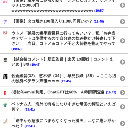
【画像】速水もこみちが新オープンしたカフェ、サンドイ
ッチ1つ3000円
wwwwwwwwwwwwwwwwwwwwwwwwww
(19:50)
【画像】タコ焼き100個入り1,980円買いか？
(19:48)
ウトメ「孫君の選手宣誓見に行ってもいい？」私「お弁当
やデザートは準備するので自分達の飲み物だけ持参して下
さい」→当日、コトメ＆コトメ子と大荷物を抱えてやって
(19:47)
【試合後コメント】新庄監督｜楽天 19回戦｜コメントま
とめ｜8/9
(19:46)
佐倉綾音(32)、悠木碧（34）、早見沙織（35）←ここら辺
の独身ベテラン声優ｗｗｗ
(19:45)
8割がGemini利用、ChatGPTは68% AI利用調査🤖
(19:43)
ベトナム人「海外で有名になりすぎた母国の料理といえば
何？」
(19:41)
「途中から急激につまらなくなった漫画」←なに思い浮か
べた？
(19:41)