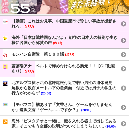
【動画】これはお見事。中国重慶市で珍しい事故が撮影さ
れる。
(ｵﾇﾇﾒ)
海外「日本は戦勝国なんだよ」 戦後の日本人の特別な生き
様に各国から称賛の声
(ｵﾇﾇﾒ)
モンハン自衛隊 第１８０話
(ｵﾇﾇﾒ)
齋藤陽アナ ベルトで締め付けられる胸元！！【GIF動画
あり】
(ｵﾇﾇﾒ)
北アルプス槍ヶ岳の北鎌尾根付近で若い男性の遺体発見
尾根から数百メートル下の急斜面 付近では男子大学生の
行方がわからず
(20:00)
【モバマス】橘ありす「文香さん、ゲームをやりません
か」鷺沢文香「ゲーム……ですか？」
(20:00)
海外「ピスタチオと一緒に、殻を入れる器まで出してある
家」そこでもう全部の説明がついてしまうらしい…
(20:00)