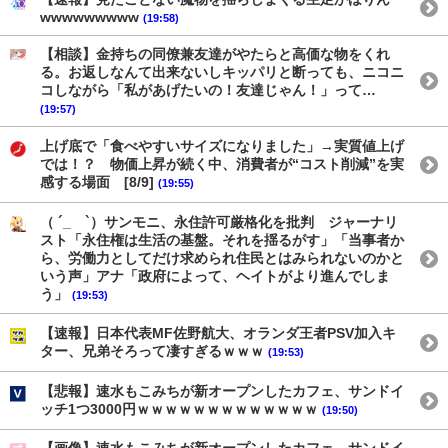
wwwwwwwww
(19:58)
【相談】金持ちの同僚兼友達がやたらと高価な物をくれ
る。お返しなんて出来ないしキッパリと断っても、ニコニ
コしながら「私があげたいの！友達じゃん！」って…
(19:57)
上げ底で「食べやすいサイズになりました」→実質値上げ
では！？ 物価上昇が続く中、消費者が“コスト削減”を実
感する場面 [8/9]
(19:55)
（ ´_ゝ`）サンモニ、永住許可厳格化を批判 ジャーナリ
スト「永住権は生活の基盤。それを揺るがす」「当事者か
ら、労働力としてだけ求められ住民とはみられないのかと
いう声」アナ「政府によって、ヘイトがより進んでしま
う」
(19:53)
【速報】日本代表MF佐野航大、オランダ王者PSV加入キ
ター、兄弟そろって凄すぎるｗｗｗ
(19:53)
【悲報】速水もこみちが新オープンしたカフェ、サンドイ
ッチ1つ3000円ｗｗｗｗｗｗｗｗｗｗｗｗｗ
(19:50)