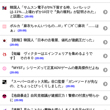
韓国人「サムスン電子が3%下落する時、レバレッジ
は-11%…上場わずか10日で『負の複利』が証明された」
と話題に
(20:00)
ポルカ「麻衣ちゃんいつもの…///」ｷﾞ〇ｷﾞ〇麻衣「……は
ぁ」
(20:00)
【朗報】韓国人「日本の古着屋、値札が遊戯王だった」
(20:00)
【短編 ヴィクターはエインフェリアを集めるようで
す】 その８０
(20:00)
『MYST』シリーズって正直ADVゲームの最高傑作だよね
(20:00)
『スーパーロボット大戦』谷口監督「ガン×ソードが先な
の、とちょっとびっくりしました」
(20:00)
【池袋暴走】自民党都議が逮捕圧力！警察の忖度が明らか
に
(20:00)
【速報】見たことない魔物を揺らしまくる生足かほりん