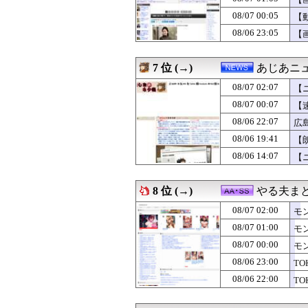
08/07 01:39
交際解消の定義
08/07 01:37
中村敬斗 かっこい
08/07 00:05
【
08/07 01:36
カープ、最下位転
08/06 23:05
【
08/07 01:36
【困惑】合コンで
08/07 01:31
大進連所属の学
08/07 01:31
移民を過剰に問
7 位 (→)
あじあニ
08/07 01:30
メルカリが「義
08/07 01:30
08/07 02:07
【動画】地下アイ
【
08/07 01:30
積水ハウス「地面
08/07 00:07
【
08/07 01:26
【悲報】中国の
08/06 22:07
広
08/07 01:26
焼肉屋で頼むも
08/07 01:25
Gカップの現役添
08/06 19:41
【
08/07 01:16
【悲報】黒人客さ
08/06 14:07
【
08/07 01:15
女子っていい匂
08/07 01:12
【悲報】防犯カメ
08/07 01:10
【料理】彼女の
8 位 (→)
やる夫ま
08/07 01:10
ブラッドボーン
08/07 02:00
08/07 01:10
【画像】爆乳素人
モ
08/07 01:09
【政治】れいわ
08/07 01:00
モ
08/07 01:09
ミヤネ屋に出演し
08/07 00:00
モ
08/07 01:06
某ファストフード
08/07 01:06
【動画あり】セ
08/06 23:00
T
08/07 01:06
【悲報】カラオ
08/06 22:00
T
08/07 01:05
【画像】こんな
08/07 01:05
【画像】私のパ