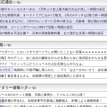
、「更生」という概念を否定してしまう
反応通信
[一覧]
娯楽がこれwwwwww
毎日暴言を吐いてた兄が今では兄嫁に「うちの母を見習え！」と迫り...
本旅行キャンセルすべきか…1万年ぶり史上最大級の火山の兆し＝韓国の反応
マホゲームなにかある？
気力な韓国代表、オーストリアにも0-1で敗北…3月のAマッチは2敗で終＝韓
どの成果ない」 ゼレンスキー氏が日本の支援に不満を表明
.1節がある月なのに…3月のカレンダーに日本の富士山・大阪城・桜が描かれ
ットにいる武豊騎手とルメール騎手 紹介文おかしくね？
ケて、破壊力ありすぎてクッソワロタｗｗｗｗｗｗｗｗｗ
国代表、コートジボワールに0対4で完敗＝韓国の反応
】咲「宮守の控え室でかわいがられた……」
国が独島を不法占拠？…日本の高校新教科書、また強引な主張＝韓国の反応
Aクラスまで3ゲーム差wwwwwwwww
ちゃん・のあ先輩・もちづきさん「結婚してください！」←どうする？
苦言「みいちゃん呼びが揶揄する言葉として使われ、当事者から具体...
速報
[一覧]
糧4-6月期経常利益、前年同期比97.7％減の0.7億円に減益
サウダージ」とかいうサウダージでしか聞いたことない言葉ｗｗｗｗｗｗｗｗ
状】アプリ版で配信開始 伝説のクソゲーだよ。
るけど、代理出産ありだと思う。そういう仕事あるならやってみたい
悲報】今のアニメ、女に自分の趣味をやらせる系から女に池沼役をやらせる系
ポーランドの歴史の概要【ポーランドボール】
少ワイ「ワインってぶどうジュースの上位互換なんやろなぁ」
を売った」古本屋の張り紙が話題に
すみれちゃんのお尻を意味もなく叩いてそうなキャラ【Liella...
水ハウス「地面師に55億円騙し取られた…」ワイ「はえーかわいそう…会社
7.7億ウォンが16人…自動選択15か所、手動1か所」→「毎...
画像】被災者まんさん、自衛隊の用意した仮設風呂に入浴する
 第１８０話
】ハズレ店の烙印を押される運命、その正体とは？
りのプロアイドル田村真佑ちゃん！！！【乃木坂46】
リタリー速報☆彡
[一覧]
からん。その従姉夫売に離婚話が持ち上がったが夫売仲がどうのでは...
ペースXのロケット残骸、月面に衝突か…ファルコン9の上段！
「ヤりまくった女……女房にする？」たけしさん「……しないだろう...
所属の長友佑都が東京のJ1開幕戦に来場「みなさまへご挨拶させて...
進連所属の学生8人、在韓米軍平沢基地に無断侵入…米軍により身柄拘束！
僚が異例転出へ 官邸幹部「協力的でなかったから」 [8/6]
朝鮮がロシアに弾道ミサイル40発供与、ミサイル部隊90人派遣開始…さらに8