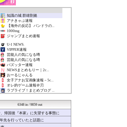
知識の城 群雄割拠
アナきゃぷ速報
【海外の反応】 パンドラの...
1000mg
ジャンプまとめ速報
U-1 NEWS.
VIPPER速報
芸能人の気になる噂
芸能人の気になる噂
バズッター速報
NEWSまとめもりー｜2c...
おーるじゃんる
女子アナお宝画像速報－5c...
オレ的ゲーム速報＠刃
ラブライブ！まとめブログ ...
ラビット速報
かたすみ速報
6348 in / 9859 out
ガラパゴスジャパン - 海...
ヒーローNEWS
者、帰国後『本家』に失望する事態に
くまニュース
十年先を行っていたと話題に
軍事・ミリタリー速報☆彡
国難にあってもの申す！！