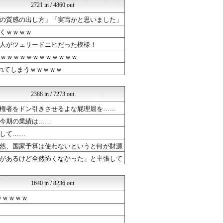
2721 in / 4860 out
えすえすゲー速報
ネラーボイス
の質感の出し方」「実写かと思いました」
竜速（りゅうそく）
くｗｗｗｗ
SSまにあっくす！
常識的に考えた
人がツェリードニヒだった模様！
アナきゃぷ速報
ｗｗｗｗｗｗｗｗｗｗｗｗｗ
ラブライブ！まとめブログ ...
れてしまうｗｗｗｗｗ
韓国ニュース反応まとめ
やる夫まとめくす
モッコスヌ〜ン
2388 in / 7273 out
ガールズVIPまとめ
なんJクエスト
権者をドン引きさせるよな屁理屈を……
ガールズVIPまとめ
今期の業績は……
国難にあってもの申す！！
して……
ガールズVIPまとめ
ラビット速報
然、国家予算は使わないというと何が財源
ガールズVIPまとめ
があるけど全然怖くなかった」と主張して
ガールズVIPまとめ
なんJクエスト
ガールズVIPまとめ
1640 in / 8236 out
mashlife通信
芸能人の気になる噂
ｗｗｗｗｗ
坂道情報通～乃木坂46まと...
おーるじゃんる