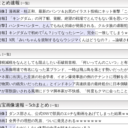
まとめ速報
[一覧]
ないにこ……」
2％の確率で一生歩けない体になるけど足が10cm伸びます」←コ...
画像】漫画家・桂正和、最新のパンツ＆お尻のイラスト投稿にネット衝撃「こ
作イース1・2しかない😭
速報】「キングダム」の河了貂、覚醒。絶望の戦場でとんでもない策を思いつ
ッキ」
が突然民泊に…騒音や誤配達で住民から悲鳴 特区民泊を導入した東...
衝撃】ハンターハンター、とんでもねえ伏線が発掘される。クルタ族の虐殺犯
脇チラ見え！！
速報】キングダムで初めて｢ん？｣ってなったシーン、完全に一致してしまう
】予定立てるの苦手なので行き当たりばったりの旅行しかできません
悲報】X民「みいちゃんを規制するならウシジマくんはどうなの？」→論破さ
後ケア施設、特室は1日360万ウォン！出産直後に家計が傾く」と...
 第１８１話
本好き】中国人女性が「日本人と間違われた」衝撃エピソードが示す...
.
[一覧]
さん、「更生」という概念を否定してしまう・・・・・・・・・
費税減税をなんとしても阻止したい石破前首相、「何いってんのこいつ」と有
原則「堅持しながら」→「堅持しつつ」→「堅持しており」。記者が...
っち系御用達で有名になった某ブランド、一時は飛ぶ鳥を落とす勢いだったが
ア旅行先ランキング、日本はタイ、インドネシアに次いで3位ランク...
作るのは大変。簡単とか言ってる奴はエアプ」
ヤネ屋に出演した左派の社会学者、イオン爆発事故の例のテナントに理解を示
ゃん、とち狂ったツイートをするｗｗｗｗｗｗｗｗｗｗｗ
安物買いの銭失いだったねぇ」とインドネシア高速鉄道の最終処分に日本側騒
る夜』で “男の子ママ” が子育ての強烈エピソード披露も…「性...
んだ？
マが害獣扱いされる風潮にドラマ脚本家が不快感、「何度もクマに会ったこと
が1ミリもない都道府県
り……
室外機、限界突破ｗｗｗｗｗｗｗｗｗｗ
身強調の「過激すぎる三角水着」公開でネットざわつき
宝画像速報－5chまとめ
[一覧]
４）「私は陰キャ。人と話したくないので家に引きこもってPCでア...
 3勝1敗 4QS K/BB10.00
画像】ダンス部さん、公式SNSで部員のエ○チな動画をあげてしまった結果ｗ
要欄が凄すぎるｗｗｗ 【乃木坂46】
動画】全男子の理想の乳首、ついに発見されるｗｗｗｗｗｗｗ
本】福岡酸素「配管が損傷しガス漏れ、着火した可能性」高圧ガス保...
画像】こんなだらしない体型の女子が好きなやついる？