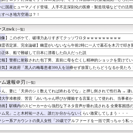
つけてたのに妊娠…41歳主婦が語る中絶の真実wwwww
き（67）ちゃんの防災服ｗｗｗｗｗｗｗｗｗｗｗｗｗｗｗｗｗｗｗ...
いに国産ヒューマノイド登場、人手不足深刻化の医療・製造現場などでの活用
切れ前に買うと満足感」集英社オンラインショップで“43億円分”...
止すべき地方空港は？！
本美和さんの胸がブルンブルン揺れてしまう ※gifあり
読劇」ヴィジュアル撮影！！【GIF動画あり】
達してる…」村上宗隆がホワイトソックスで『英語力』を急速に上げ...
スnwk
[一覧]
まんさん、自衛隊の用意した仮設風呂に入浴する
画像】このボケて、破壊力ありすぎてクッソワロタｗｗｗｗｗｗｗｗｗ
ト』っていうゲームを2作連続クリアした
の体罰は仕方ない」
幽霊否定派、完全論破】幽霊がいないなら午前2時に一人で墓石を木刀で叩き
輝も登録抹消する方針…急きょ登板で、4回2/3を投げた負担を考...
の正体、船で難破して日本に漂着した白人だった説
巨乳のママとディナーに来たよ❤」ﾊﾟｼｬ
か全然眠れなかった私。夫が無事帰宅しても変わらず、夫自身も不運...
悲報】警察に射殺された包丁男、直前に母を亡くし精神的ショックを受けてい
ザー「恵まれない子へ募金？そいつらが俺に何かしてくれたのか・・...
狂気】米政府「黒人の梅毒患者399人を治療せず放置したらどうなるか見たろ
まが履いてそうなパンティ、真剣に議論
強に美味いハンバーガー、遂に決定
 3勝1敗 4QS K/BB10.00
ーム速報＠刃
[一覧]
、結婚してますけど」
さん、妻に「天井のシミ数えてれば終わるでな」と押し倒されて性行為 → 凄
の女さん、日本の警察官をケルナグールｗｗｗｗｗｗｗｗｗｗｗｗｗ...
知の下地、彼が持ってますよ👍🏻
畿大学准教授、苦言「みいちゃん呼びが揶揄する言葉として使われ、当事者か
0プロ屋内水たまり警報。
は人を傷つけてもよい。ただし、傷つけ方がある」
動画】駅構内のスピーカーから強烈な下ネタ音声が垂れ流される 全乗客困惑
どか「本音しかしゃべれない世界にして！」
キム兄」こと木村祐一さん、誰だか分からないくらい激変してしまう・・・
ロで彼氏にフラれた女の末路が悲惨すぎるｗｗｗｗ
本プロ野球が改名発表 「ポイズン反町」に…
クシー系アカウントの美人女性「20歳でアルファードを一括で買っちゃう私
ゲーム、エッチすぎて始まる♥
まい、終わる
イ、人妻の中に出したらｗｗｗｗｗｗｗｗｗwwww