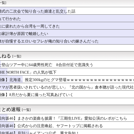
野球部の若鷹軍団のダンスかわええ！！！【乃木坂46】
一覧]
プお○ぱいを下から眺めるとｗｗｗ
婚式の二次会で知り合った娘達と乱交した話
持ちの俺。嫁が恵方巻きを買うのでマグロだけにしてくれと頼んだ結果
安健洋がクリスタル・パレス加入へ「アーセナルサポの好きなクラブ...
れて行かれた
熊本地震が直撃した結果ｗｗｗｗｗ(※動画あり)
生に疲れたから台湾を一周してきた
ォーアフター！」
の家計簿が原因で離婚したい
督、ビド2軍再調整を明言「カウントをつくれない、ストライクを投...
トロというほど昔か…？
僚が自慢するエロいセフレが俺の知り合いの嫁さんだった
の美人、垢抜け具合のビフォーアフター凄いな
「自分の下半身の画像」を私のスマホに送信してきた
んねる
[一覧]
士登山ツアー中に64歳男性死亡 8合目付近で意識失う
HE NORTH FACE」の人気が低下
画像】北海道、推定300kgのヒグマ登場ｗｗｗｗｗｗｗｗｗｗｗｗｗｗｗｗｗ
クマが悪者扱いされているのが悲しい」『北の国から』倉本聰が語った現代社
らなくなった」
画像】8月だから夏に撮った写真あげていく
まとめ速報
[一覧]
日向坂46】まさかの楽曲も披露！『三期生LIVE』愛知公演のレポがこちら
日向坂46】公式からの注意喚起、ヤフートップに掲載される
日向坂46】月刊ジャイアンツ公式、重大告知！