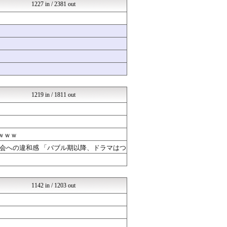
坂道情報通～乃木坂46まと...
1227 in / 2381 out
じわ速 芸能ニュースまとめ
はーとらいふ -出会い・子...
マニア・オブ・フットボール...
NEWSぽけまとめーる
SSまにあっくす！
ベイスターズNEWS
育児板拾い読み
まとめCUP
浮気ちゃんねる
1219 in / 1811 out
ｗｗｗ
会への違和感 「バブル期以降、ドラマはつ
1142 in / 1203 out