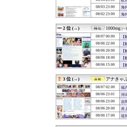
欧
08/07 02:50
【悲報】今のア
08/03 23:00
海
08/07 02:48
あっち系御用達で
08/02 23:00
08/07 02:40
矢田萌華ちゃん
海
08/07 02:40
高市首相、2年
08/07 02:34
【超画像】小倉
2 位 (→)
1000mg
[一
08/07 02:34
「プチプチ」を
08/07 02:34
【画像】坂道女
08/07 00:00
【
08/07 02:34
【画像】 セクシ
08/06 22:00
【
08/07 02:30
【画像】 色白美肌
08/07 02:30
土屋太鳳＆佐久間
08/06 20:00
【
08/07 02:25
【驚愕】ロシアの
08/06 18:00
【
08/07 02:17
日本の大相撲力士
08/06 15:00
【
08/07 02:15
幼少ワイ「ワイ
08/07 02:15
FE万紫千紅さん
08/07 02:15
SEXに10万円
3 位 (→)
アナきゃ
08/07 02:12
【悲報】日本の
08/07 02:07
【凶気】ウガンダ
08/07 02:00
福
08/07 02:07
【ニュース】日本
08/06 23:01
河
08/07 02:05
【画像】道頓堀女子
08/07 02:05
08/06 23:00
【動画】全男子
吉
08/07 02:03
【動画】謎の女
08/06 20:00
井
08/07 02:03
【速報】れいわ
08/06 17:00
堤
08/07 02:02
【朗報】カプコン
08/07 02:02
アイナが乗って
08/07 02:02
（ ´_ゝ`）中