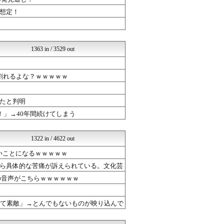
気団まとめ-噫無情-｜嫁・...
ラビット速報
想定！
国難にあってもの申す！！
アナ速‐女子アナ画像速報
芸能人の気になる噂
クロード-韓国の反応まとめ
1363 in / 3529 out
VIPPER速報
げぇ速
SSまにあっくす！
割れるよな？ｗｗｗｗｗ
ベイスターズNEWS
なんJミュージアム
たと判明
はーとらいふ -出会い・子...
不思議.net - 5ch...
！」→40年間続けてしまう
いたしん！
おいしいまとめ
やみ速@なんJ西武まとめ
1322 in / 4622 out
SS Daydream
いことになるｗｗｗｗｗ
まとめABC
ルフレch. - ファイア...
ら具体的な苦痛が訴えられている。文化芸
SSまにあっくす！
の音声がこちらｗｗｗｗｗｗ
SSまにあっくす！
気団まとめ-噫無情-｜嫁・...
芸能人ニュース速報
って素敵」→とんでもないものが映り込んで
漫画まとめ速報
バズッター速報