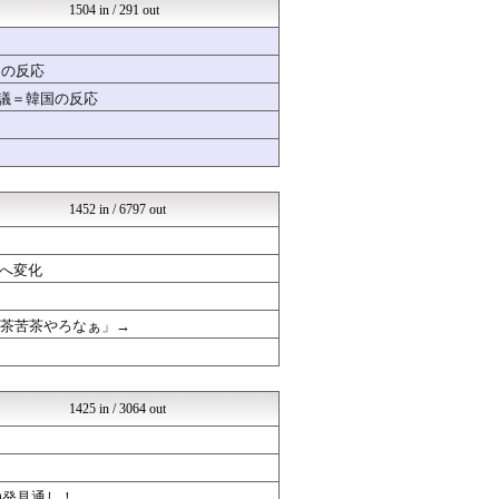
Zチャンネル＠VIP
1504 in / 291 out
いたしん！
修羅の華-家庭・生活まとめ
汎用型自作PCまとめ
国の反応
常識的に考えた
物議＝韓国の反応
ウマ娘うまぴょい速報
哲学ニュースnwk
SSまにあっくす！
日刊やきう速報
ゆるゲーマー遅報
オレ的ゲーム速報＠刃
1452 in / 6797 out
│米国株ETFまとめ速報
ほんわかMkⅡ
かぞくちゃんねる
へ変化
ポーランドボール 翻訳
くまニュース
ラブライブ！まとめブログ ...
滅茶苦茶やろなぁ」→
韓国ニュース反応まとめ
やる夫まとめくす
モッコスヌ〜ン
坂道情報通～乃木坂46まと...
1425 in / 3064 out
はーとらいふ -出会い・子...
なんJクエスト
【サッカー まとめ】サカラ...
国難にあってもの申す！！
0発見通し！