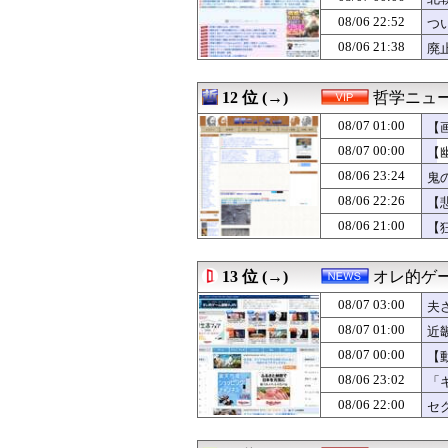
08/07 00:50
【修羅場】避妊具
08/06 22:52
08/07 00:50
【画像】片山さつ
つ
08/07 00:50
ネット販売…「品
08/06 21:38
廃
08/07 00:48
【画像】卓球の張
08/07 00:47
堤礼実アナ 「朗
08/07 00:46
韓国人「守備が上
12 位 (→)
哲学ニュー
08/07 00:45
【画像】被災者
08/07 01:00
【
08/07 00:45
『パラノマサイ
08/07 00:45
教師「ある程度
08/07 00:00
【
08/07 00:45
DeNA、若松尚
08/06 23:24
鬼
08/07 00:40
【画像】巨乳娘「
08/06 22:26
08/07 00:39
夫が出張中、なぜ
【
08/07 00:35
【衝撃】メイウェ
08/06 21:00
【
08/07 00:33
【画像】佳子さ
08/07 00:32
【群雄割拠】最
08/07 00:32
涌井秀章(40) 2.88
13 位 (→)
オレ的ゲ
08/07 00:32
靖子「え、いや
08/07 03:00
夫
08/07 00:31
【動画】ちうごく
08/07 00:30
【FEH】見切り予
08/07 01:00
近
08/07 00:30
【モバマス】81
術
08/07 00:00
【
08/07 00:30
【まどマギ】ま
08/06 23:02
「
08/07 00:30
【肥満】103キ
08/07 00:30
シカゴ実業・山
08/06 22:00
セ
08/07 00:29
ライザの公式AI
し
08/07 00:25
【愕然】大学生ワ