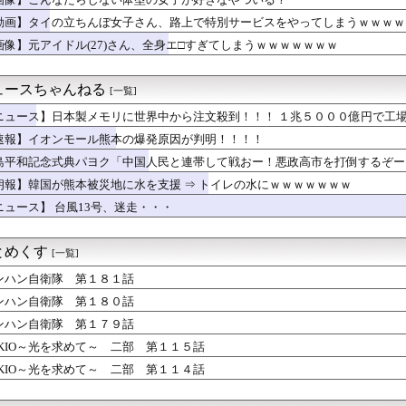
いアスリート調査 1位 W杯でインスタフォロワー127万増 ...
動画】タイの立ちんぼ女子さん、路上で特別サービスをやってしまうｗｗｗｗ
落も3位が射程圏内。新井監督「特別な日の試合だったので負けて悔...
画像】元アイドル(27)さん、全身エ□すぎてしまうｗｗｗｗｗｗｗ
女の子に「好きなアニメ映画は？」って聞かれた時の無難な回答教え...
生8人、在韓米軍平沢基地に無断侵入…米軍により身柄拘束！
題視してる人ら一定数いるけどさ
ュースちゃんねる
[一覧]
援金詐欺」に注意喚起 令和8年熊本地震関連
ドルさん、売れるためにここまでしなきゃいけないと判明……………...
ニュース】日本製メモリに世界中から注文殺到！！！ １兆５０００億円で工
師に55億円騙し取られた…」ワイ「はえーかわいそう…会社滅茶苦...
速報】イオンモール熊本の爆発原因が判明！！！！
街並み、日本に汚染されすぎて終わるｗｗｗｗｗｗｗｗｗｗ
島平和記念式典パヨク「中国人民と連帯して戦おー！悪政高市を打倒するぞー
の
乗員、ドスケベDVDで限界露出してしまうwwwww小山玲奈、...
朗報】韓国が熊本被災地に水を支援 ⇒ トイレの水にｗｗｗｗｗｗｗ
ん、バスでふざけすぎて運転手さんにお前らの想像の1.2倍怒られ...
ニュース】 台風13号、迷走・・・
いするはずなのに、初めてデリ呼んで嬢を嗅いだらwww
ラにバッチリ映った55歳露出魔「身に覚えがありません」と容疑を...
実家でご飯を頂いたんだが、すき焼きの肉が鶏肉だった
とめくす
[一覧]
全クリしたんだが
JKさん、限界突破ｗｗｗwｗｗｗｗｗｗｗｗ❤
ンハン自衛隊 第１８１話
新選組、「いのちの党」に改名
ンハン自衛隊 第１８０話
た左派の社会学者、イオン爆発事故の例のテナントに理解を示して…...
ンハン自衛隊 第１７９話
店で店内で買った水を使って薬を飲んだら怒られた。「持ち込み禁止...
クシー美女、強すぎるｗｗｗｗｗ
OKIO～光を求めて～ 二部 第１１５話
ケ上手いヤツと歌上手いヤツ、ガチで別物ｗｗｗｗｗｗｗｗｗｗ
OKIO～光を求めて～ 二部 第１１４話
だらしない体型の女子が好きなやついる？
ンツギリギリ見えない写真載せるわ⇒ｗｗｗｗｗｗｗｗ