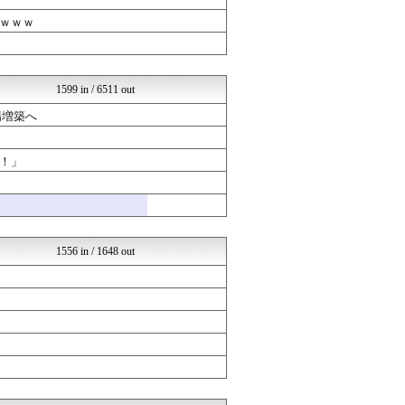
ガールズVIPまとめ
ガールズVIPまとめ
ｗｗｗ
広島東洋カープまとめブログ...
なんJクエスト
軍事・ミリタリー速報☆彡
まとめABC
1599 in / 6511 out
芸能人ニュース速報
芸能人の気になる噂
場増築へ
VIPPER速報
なんJクエスト
！」
おいしいまとめ
もきゅ速(*´ω`*)人(...
なんJクエスト
まとめCUP
NEWSまとめもりー｜2c...
結婚・恋愛ニュースぷらす
1556 in / 1648 out
ゲーハーの窓
なんJミュージアム
コノユビニュース｜みんなの...
U-1 NEWS.
修羅場ライフ速報
なんJクエスト
なんJクエスト
女子アナお宝画像速報－5c...
不思議.net - 5ch...