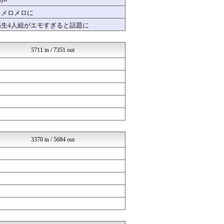
の声
VIPPER速報
をメロメロに
U-1 NEWS.
高生4人組がエモすぎると話題に
坂道情報通～乃木坂46まと...
とりのまるやき（保守）
【サッカー まとめ】サカラ...
5711 in / 7351 out
コノユビニュース｜みんなの...
芸能人の気になる噂
芸能人の気になる噂
芸能人の気になる噂
芸能人ニュース速報
バズッター速報
海外の反応スポーツ
VIPPER速報
げぇ速
まとめCUP
3370 in / 5684 out
NEWSまとめもりー｜2c...
【サッカー まとめ】サカラ...
あじあニュースちゃんねる
不思議.net - 5ch...
女子アナお宝画像速報－5c...
いたしん！
Zチャンネル＠VIP
mutyunのゲーム+αブ...
GUNDAM.LOG｜ガン...
もえるあじあ(･∀･)