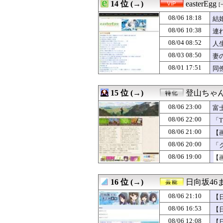
08/07 00:19
14 位 (→)
【動画】乃木坂
easterEgg
[
08/07 00:19
【画像】Kカッ
08/06 18:18
結
08/07 00:18
重度の甲殻アレ
08/07 00:18
08/06 10:38
【海外の反応】冨
連
08/07 00:18
【衝撃】手術中に
08/04 08:52
人
08/07 00:15
勇者「劇的ビフ
08/03 08:50
妻
08/07 00:15
DeNA・相川監
08/07 00:15
９０年代ってレ
08/01 17:51
同
08/07 00:15
【画像】東大生
08/07 00:12
不倫相手(男)が
15 位 (→)
登山ちゃ
08/06 23:00
富
08/06 22:00
「T
08/06 21:00
【
08/06 20:00
「
ま
08/06 19:00
【
16 位 (→)
日向坂46
08/06 21:10
【
08/06 16:53
【
08/06 12:08
【