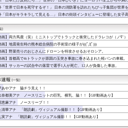
州「日本だけ反則だろ…」 世界の『日本びいき』にヨーロッパ全土から不満
ニメ、女に自分の趣味をやらせる系から女に池沼役をやらせる系へ変化
外「世界で日本を死守するぞ！」 日本の消防署を訪れたちびっ子集団が世界
有名になった某ブランド、一時は飛ぶ鳥を落とす勢いだったが今期の...
の瞳が綺麗すぎて吸い込まれる！！！【乃木坂46】
外「日本がキラキラして見える…」 日本の街頭インタビューに登場した女子
限定の消費減税「確実に戻す」発言は「私の覚悟」
ゆうか（元・小倉優香）が水着グラビア復帰ｗｗｗｗｗ
覧]
製造販売している川上産業、「プチプチ株式会社」に社名変更
子のバスト一覧ｗｗｗｗｗｗｗｗｗｗｗｗwｗｗｗｗ
動画】両方馬鹿（笑）ミニストップでトラックと衝突したドラレコが（ノ∇`）
ー女優・三浦恵理子、全裸ナマ乳がHすぎる
動画】地震発生時の熊本総合病院の手術室の様子が(((ﾟДﾟ)))
のTikToker可愛すぎｗｗｗｗｗ
大介『マッチング TRUE LOVE』特別映像解禁
動画】野菜売りのおじさんにドローンを特攻させるおそロシア。
風俗事情をご覧くださいｗｗｗｗｗｗｗｗｗｗwwww
動画】首都高で4tトラックが原因の玉突き事故に巻き込まれた軽バンの車載。
の引退後の姿に世界が騒然！←「これは素晴らしい！」（海外の反応...
動画】サッカーの試合中の落雷で選手1人が死亡、12人が負傷した事故。
ンってぶどうジュースの上位互換なんやろなぁ」
、巨乳美少女を出してしまうｗｗ
払ってしまったらこうなるwww
ぷ速報
[一覧]
歴史、ついに『崩壊』してしまう・・・・・
サッカー界に衝撃 若き主将が死去 携帯電話強盗に抵抗した末に石...
戸あやアナ 脇チラ見え！！
製メモリに世界中から注文殺到！！！ １兆５０００億円で工場増築...
出奈都美アナ ノースリニットの巨乳、横乳、脇！！【GIF動画あり】
「暑すぎて服脱ごうかと思った」･･････････ﾊﾟｼｬｯ...
の理想の乳首、ついに発見されるｗｗｗｗｗｗｗ
岡恵麻アナ ノースリーブ！！
剣士が陰好み
上清華アナ 「朗読劇」ヴィジュアル撮影！！【GIF動画あり】
新選組、さん、「いのちの党」に改名ｗｗｗｗ
礼実アナ 「朗読劇」ヴィジュアル撮影！！【GIF動画あり】
「デジタル販売が約9割、ディスク市場縮小の大きな影響は想定して...
いた「高機動試作型ザク」ってよく考えると時系列がおかしいな
道・立憲・公明、国会内で「熊本地震対策本部会議」各省庁からヒア...