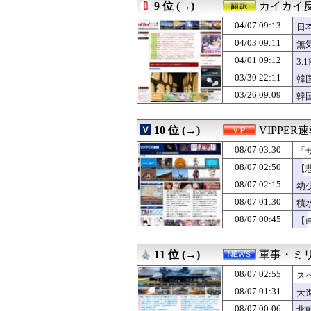
08/07 01:03
【悲報】小学館
9 位 (→)
カイカイ
08/07 01:03
アメリカ底辺層の
04/07 09:13
08/07 01:03
反抗期の頃に母に
日
08/07 01:01
今始めどきのス
04/03 09:11
無
08/07 01:00
「期待されたほ
04/01 09:12
3
08/07 01:00
【競馬】アスコ
08/07 01:00
【画像】このボ
03/30 22:11
韓
08/07 01:00
【咲-Saki-
03/26 09:09
韓
08/07 01:00
中日ドラゴンズ、
08/07 01:00
ヤニネコ・みぃ
08/07 01:00
近畿大学准教授、
10 位 (→)
VIPPER
08/07 01:00
米穀商社の木徳神
08/07 03:30
「
08/07 01:00
【たけしの挑戦
08/07 01:00
匿名だからいえ
08/07 02:50
【
08/07 01:00
【ポーランド】
08/07 02:15
幼
08/07 01:00
「承認欲求に魂
08/07 01:00
08/07 01:30
【ラブライブ！】
積
08/07 01:00
韓国人「ロト1等1
08/07 00:45
【
08/07 01:00
モンハン自衛隊
08/07 01:00
【フードコート
08/07 00:59
ポーズてんこ盛
11 位 (→)
軍事・ミ
08/07 00:57
嫁の従姉が神経分
08/07 02:55
ス
08/07 00:55
【衝撃】談志さん
08/07 00:55
【悲報】W杯後無
08/07 01:31
大
08/07 00:55
エース級の財務官
08/07 00:06
北