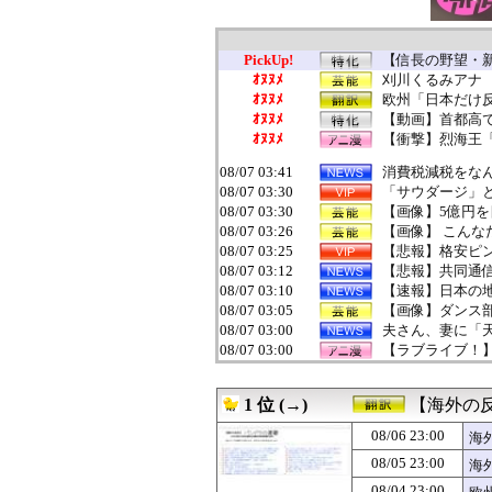
PickUp!
【信長の野望・新
ｵﾇﾇﾒ
刈川くるみアナ
ｵﾇﾇﾒ
欧州「日本だけ
ｵﾇﾇﾒ
【動画】首都高
ｵﾇﾇﾒ
【衝撃】烈海王「
08/07 03:41
消費税減税をなん
08/07 03:30
「サウダージ」
08/07 03:30
【画像】5億円
08/07 03:26
【画像】 こん
08/07 03:25
【悲報】格安ピン
08/07 03:12
【悲報】共同通
08/07 03:10
【速報】日本の
08/07 03:05
【画像】ダンス部
08/07 03:00
夫さん、妻に「天
08/07 03:00
【ラブライブ！】B
08/07 03:00
【朗報】プチプチ
08/07 03:00
北朝鮮、弾道ミサ
1 位 (→)
【海外の
08/07 03:00
海外「日本の科学
08/07 03:00
【スターウォー
08/06 23:00
海
08/07 03:00
リアルセックス
08/05 23:00
海
08/07 02:55
スペースXのロ
08/07 02:55
千葉県袖ケ浦市「
08/04 23:00