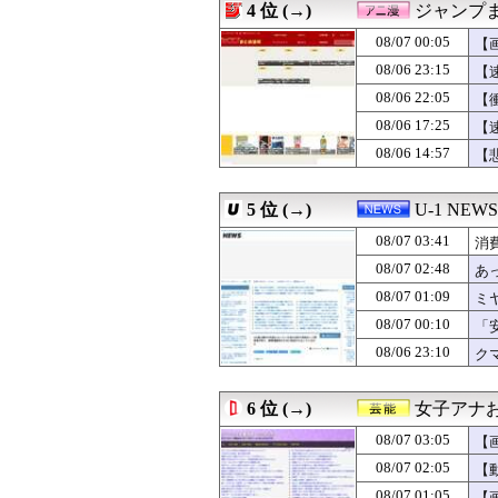
4 位 (→)
ジャンプ
08/07 02:00
にこ「10円足り
08/07 02:00
骨延長手術「0.
08/07 00:05
【
08/07 02:00
PCエンジンの名
08/06 23:15
【
08/07 02:00
モバP「泣き虫ユ
08/06 22:05
08/07 02:00
【怒り】自宅の隣
【
08/07 02:00
福戸あやアナ 
08/06 17:25
【
08/07 02:00
【ラブライブ！
08/06 14:57
【
08/07 02:00
韓国人「江南の産
08/07 02:00
モンハン自衛隊
08/07 02:00
【フランス人の日
5 位 (→)
U-1 NEWS
08/07 01:57
名古屋が好き
08/07 01:56
【悲報】小学館
08/07 03:41
消
08/07 01:55
高市総理の非核三
08/07 02:48
あ
08/07 01:55
欧州旅行者のアジ
08/07 01:09
08/07 01:51
女性「そうめん
ミ
08/07 01:50
【悲報】クロち
08/07 00:10
「
08/07 01:49
『上田と女が吠え
な
08/06 23:10
ク
08/07 01:47
麺類のイメージ
お
08/07 01:46
【悲報】隣家の
08/07 01:43
野村周平、下半
6 位 (→)
女子アナお
08/07 01:41
女優・南沙良（２
08/07 01:41
涌井秀章(40) 2.88
08/07 03:05
【
08/07 01:40
今回もパテレの概
08/07 02:05
【
08/07 01:40
【イオンモール熊
08/07 01:05
【