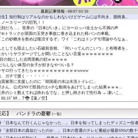
最新記事情報 - 08/07 03:50
生】知行制はリアルなのかもしれないけどゲームには不向き、面倒臭...
 ノースリーブの巨乳！！
反則だろ…」 世界の『日本びいき』にヨーロッパ全土から不満の声
で4tトラックが原因の玉突き事故に巻き込まれた軽バンの車載。
この砂糖水を飲めば復活するぞ」ワイ「これはトンデモ理論やろなぁ...
としても阻止したい石破前首相、「何いってんのこいつ」と有権者を...
とかいうサウダージでしか聞いたことない言葉ｗｗｗｗｗｗｗｗ
を目の前にした吉岡里帆の顔ｗｗｗｗｗ
なだらしない体型の女子が好きなやついる？
サロ行ってきたらｗｗｗｗｗｗｗｗｗｗｗwwww
信、ガチで逝く・・・・・・
地震被害に支援したのに「韓国産の水は水洗トイレに」
さん、公式SNSで部員のエ○チな動画をあげてしまった結果ｗｗｗ...
井のシミ数えてれば終わるでな」と押し倒されて性行為 → 凄いこ...
Lｺｽﾞｶﾎ…？🐉【蓮ノ空】
で有名な川上産業、社名を「プチプチ株式会社」に変更wwwww
イル発射 EEZ外に落下
反応】 パンドラの憂鬱
者が猫の寿命を2倍に上げる注射剤を開発。これこそノーベル賞だろ...
[一覧]
ズ】ライトセーバーって握りづらそうだよね…
外「日本なんて行くんじゃなかった…」 日本を知ってしまったディズニー信
あるある第1位がこれ
外「全部日本の真似だったのか…」 日本の普通のテレビ番組が最新SNSの数
ケット残骸、月面に衝突か…ファルコン9の上段！
おむつ交換で噛みつかれ」看護助手の男を逮捕 90歳入院患者の顔...