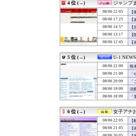
4 位 (→)
ジャンプ
08/06 22:29
【財務省人事】エ
08/06 22:28
【画像】NHK
08/06 22:05
【
08/06 22:27
【悲報】日経平均2
08/06 17:25
【
08/06 22:26
【悲報】警察に射
08/06 14:57
08/06 22:25
【愕然】セフレが
【
08/06 22:22
27歳ワイ、彼女
08/06 13:17
【
08/06 22:21
【海外の反応】大
08/06 12:45
【
08/06 22:20
中国人「サッカー
08/06 22:20
韓国人「SKハイ
08/06 22:19
【画像】会社の
5 位 (→)
U-1 NEWS
08/06 22:18
元夫が私の住まい
08/06 22:18
【衝撃】ワイ「豆腐
08/06 22:09
熊
08/06 22:16
小幡竜平さん、
08/06 21:09
「
08/06 22:15
コメリとかいう
わ
08/06 20:09
08/06 22:15
【週販】Switch2
「
08/06 22:15
【画像】歴史上最
た
08/06 19:09
消
08/06 22:12
【熊本地震】ヒ
08/06 18:09
「
08/06 22:12
【悲報】観光客
と
08/06 22:12
里帰り出産した
08/06 22:11
【画像】池田レ
6 位 (→)
女子アナお
08/06 22:11
関西学院大学のア
08/06 22:10
【ウマ娘】最凶
08/06 22:05
【
08/06 22:10
【速報】子どもた
08/06 21:05
【
08/06 22:09
熊本の被災地で暴
08/06 20:05
【