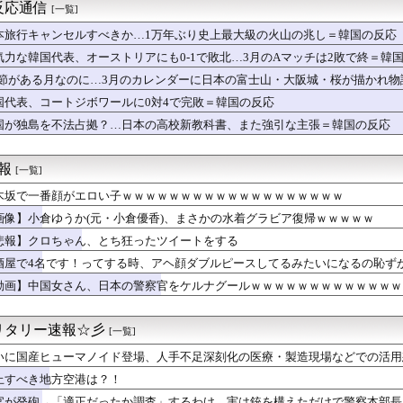
道による「高市叩き」に視聴者が呆れ
反応通信
[一覧]
たしは正真正銘の奇策士鈴羽だよ！」
 FACE」の人気が低下
本旅行キャンセルすべきか…1万年ぶり史上最大級の火山の兆し＝韓国の反応
セール！】Kindle漫画、ラジエーションハウス、NANA、...
気力な韓国代表、オーストリアにも0-1で敗北…3月のAマッチは2敗で終＝韓
結、久しぶりにセクシー巨乳投稿！やっぱりおっぱいでかかった！
.1節がある月なのに…3月のカレンダーに日本の富士山・大阪城・桜が描かれ
女子高生、お前らに苦言ｗｗｗｗｗｗｗｗｗｗ
半期の輸出額最高 2年連続で更新、8977億円 農水省...
国代表、コートジボワールに0対4で完敗＝韓国の反応
ントの美人女性「20歳でアルファードを一括で買っちゃう私って素...
国が独島を不法占拠？…日本の高校新教科書、また強引な主張＝韓国の反応
声優で一番儲けてる？
｜8月7日 楽天戦｜18:00開始
の熊本総合病院の手術室の様子が(((ﾟДﾟ)))
速報
[一覧]
木「本日から1週間ほど里に帰省してくるやよ～。久々に京都満喫し...
木坂で一番顔がエロい子ｗｗｗｗｗｗｗｗｗｗｗｗｗｗｗｗｗｗｗ
菅原咲月のポリス姿ガチでエグいって・・・
ッチ』って言うほど必要か？
画像】小倉ゆうか(元・小倉優香)、まさかの水着グラビア復帰ｗｗｗｗｗ
ツの穴痒くて
悲報】クロちゃん、とち狂ったツイートをする
界資産税を導入。財政不足を海外資産への課税で補おうとする」
500が最高値も円高でオルカン・SP500投信の含み益減
酒屋で4名です！ってする時、アヘ顔ダブルピースしてるみたいになるの恥ず
り合っただけで折れるのはどういうことなんだ」満点なのに二度と起...
動画】中国女さん、日本の警察官をケルナグールｗｗｗｗｗｗｗｗｗｗｗｗｗ
京の108階建てビルに軽飛行機が衝突…当局は“状況を知らない”...
求めて～ 二部 第１１４話
ル』最近気付いたけどベジータ一家全員野菜の名前なんだな…
リタリー速報☆彡
[一覧]
とは何者か——Googleミートで解雇された「5日間」を生き延...
いに国産ヒューマノイド登場、人手不足深刻化の医療・製造現場などでの活用
ッセン公式、大根おろし丼を提案→5ch爆笑の渦
ニメ、やっぱ日本の後追いだった
止すべき地方空港は？！
性の結婚についてです。
官が発砲→「適正だったか調査」するわけ…実は銃を構えただけで警察本部長