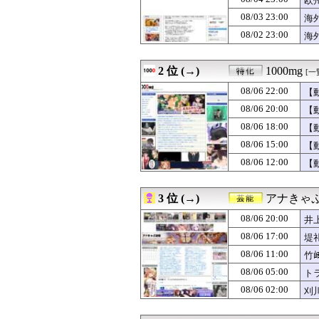
欧
08/06 22:45
【画像】帰ってきた
08/03 23:00
海
08/06 22:43
【衝撃】NHK
08/02 23:00
08/06 22:40
明日の｢めざましテ
海
08/06 22:40
【画像】菊地姫
08/06 22:40
海外「素晴らしい
2 位 (→)
1000mg
[一
08/06 22:39
【朗報】最近出
08/06 22:39
義実家で甲子園を
08/06 22:00
【
08/06 22:38
ジムニー(前後リ
08/06 20:00
【
08/06 22:35
【爆笑】「信じて
08/06 22:35
DeNA 5－11 阪
08/06 18:00
【
08/06 22:35
【大惨事】泥酔し
08/06 15:00
【
08/06 22:33
IカップAV女優さ
08/06 12:00
【
08/06 22:33
3大夏に嬉しい
08/06 22:32
【朗報】板倉滉は
08/06 22:31
【悲報】美女まんさ
3 位 (→)
アナきゃ
08/06 22:31
【悲報】キャン
08/06 22:30
【ミリシタ】制服
08/06 20:00
井
08/06 22:30
8/6セ順位 虎=兎=
08/06 17:00
堤
08/06 22:30
『グラブルリリン
08/06 22:30
08/06 11:00
ゼレンスキー大
竹
08/06 22:30
バイク乗りワイ
08/06 05:00
ト
08/06 22:30
森香澄、下着姿で
08/06 02:00
刈
08/06 22:30
彼女と同棲初めた
08/06 22:30
【悲報】時給15
08/06 22:29
謎の勢力「みい山