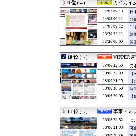
08/06 22:00
テレビの偏向報
9 位 (→)
カイカイ
08/06 22:00
阿万音鈴羽「あ
04/07 09:13
08/06 22:00
「THE NORTH
日
08/06 22:00
【集英社100周年
04/03 09:11
無
08/06 22:00
【画像】本田望
04/01 09:12
3
08/06 22:00
【速報】全国の
08/06 22:00
【農産物】26年上
03/30 22:11
韓
08/06 22:00
セクシー系アカウ
03/26 09:09
韓
08/06 22:00
木村昴って今の
08/06 22:00
【予告先発】達孝太
08/06 22:00
【動画】地震発生時
10 位 (→)
VIPPER
08/06 22:00
【にじさんじ】笹
08/06 22:50
乃
08/06 22:00
細すぎる足...
08/06 22:00
『スマートウォ
08/06 22:00
【
08/06 22:00
飯食ってたらケ
08/06 21:25
【
08/06 22:00
海外「中国が世
08/06 22:00
08/06 20:50
【米国株】米SP
居
08/06 22:00
海外「剣が二回斬
08/06 20:05
【
08/06 22:00
韓国人「中国・北
08/06 22:00
TOKIO～光を
08/06 22:00
『ドラゴンボー
11 位 (→)
軍事・ミ
08/06 22:00
サム・アルトマン
08/06 22:52
つ
08/06 22:00
【悲報】シャウエ
08/06 21:59
【朗報】中華ア
08/06 21:38
廃
08/06 21:57
一人が好きな女
08/06 20:24
警