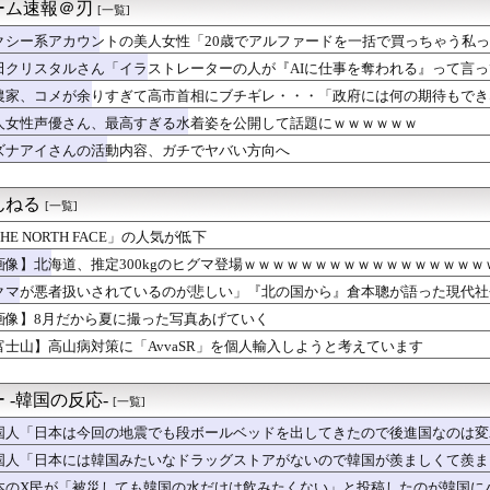
韓国サッカー協会、W杯・五輪で複数回の性接待を行い審判を買収し...
ーム速報＠刃
[一覧]
ルト0-5中日 完封負けで7連敗…増居が6回無失点
クシー系アカウントの美人女性「20歳でアルファードを一括で買っちゃう私
女優の椛島光(浅倉唯)、2nd写真集の発売決定！！！「仮面ライ...
まい、終わる
この帽子かぶってる人はガチ西武ファン
田クリスタルさん「イラストレーターの人が『AIに仕事を奪われる』って言っ
復帰できない体調不良」ってマジで大丈夫なん？
い？」
農家、コメが余りすぎて高市首相にブチギレ・・・「政府には何の期待もでき
うだい！」←どこからアウト？
う愛想尽かした」
人女性声優さん、最高すぎる水着姿を公開して話題にｗｗｗｗｗｗ
Zの女の子、日本が暑すぎて薄着すぎる
！」富士山で事故が相次いでいることに海外大騒ぎ！（海外の反応）
ズナアイさんの活動内容、ガチでヤバい方向へ
これ速攻でFEHに実装されそう
表・板倉滉が授かり婚、かつてはキングカズ＆ゴン中山も…サッカー...
んねる
[一覧]
HE NORTH FACE」の人気が低下
画像】北海道、推定300kgのヒグマ登場ｗｗｗｗｗｗｗｗｗｗｗｗｗｗｗｗｗ
クマが悪者扱いされているのが悲しい」『北の国から』倉本聰が語った現代社
らなくなった」
画像】8月だから夏に撮った写真あげていく
富士山】高山病対策に「AvvaSR」を個人輸入しようと考えています
 -韓国の反応-
[一覧]
国人「日本は今回の地震でも段ボールベッドを出してきたので後進国なのは変
国人「日本には韓国みたいなドラッグストアがないので韓国が羨ましくて羨ま
本のX民が「被災しても韓国の水だけは飲みたくない」と投稿したのが韓国に