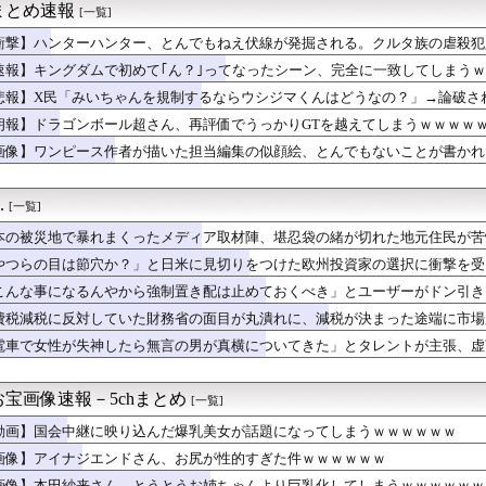
まとめ速報
[一覧]
ース級の財務官僚・一松旬氏が”異例転出”へ 官邸幹部「協力的で...
巨乳アナの飯尾夏帆さん、チクポチしてしまう
衝撃】ハンターハンター、とんでもねえ伏線が発掘される。クルタ族の虐殺犯
013「1万円です」日経平均2026「6万円です」←これは年...
速報】キングダムで初めて｢ん？｣ってなったシーン、完全に一致してしまう
殺された包丁男、直前に母を亡くし精神的ショックを受けていたと判...
42歳の人妻なんやけど質問ある？ｗｗｗｗｗｗｗｗwwww
悲報】X民「みいちゃんを規制するならウシジマくんはどうなの？」→論破さ
の作り方が全くわからない…
朗報】ドラゴンボール超さん、再評価でうっかりGTを越えてしまうｗｗｗｗ
谷最大のライバル、ジャッジが試合前に闘病中のファンと逢う【ML...
画像】ワンピース作者が描いた担当編集の似顔絵、とんでもないことが書かれ
W杯 日本紙がブラジル戦のベンチ横の録音を公開」 中国人「森保...
ニックスが10%台の暴落！外国人投資家と機関が売り越しを仕掛け...
女がお○ぱい強調しすぎなんだけどｗｗｗ
.
[一覧]
に近い病院に入院した→元夫「どうにか週に1回か2回だけでもいい...
、150g×2丁で250円か…高いけど美味そうだし一丁買って...
本の被災地で暴れまくったメディア取材陣、堪忍袋の緒が切れた地元住民が苦
もうバットにボールが当たらない模様
やつらの目は節穴か？」と日米に見切りをつけた欧州投資家の選択に衝撃を受
ホームセンター
りに選んだのは……
『30,606台』PS5『10,107台』スプラトゥーン...
こんな事になるんやから強制置き配は止めておくべき」とユーザーがドン引き、U
強のおっぱいがこちらwww
のは……
費税減税に反対していた財務省の面目が丸潰れに、減税が決まった途端に市場
カキン、『神対応』キタァアアアアーーーーーーー！！
電車で女性が失神したら無言の男が真横についてきた」とタレントが主張、虚
「やっぱり本場のジンギスカンは美味い！」道民ワイ「ぷっwwww」
追加主張するも……
嫁が実家から帰ってこないので離婚要求。すると義父がブチギレた
イラちゃん、服着てても完熟に仕上がるｗｗｗｗｗｗｗｗｗｗｗｗｗｗ
宝画像速報－5chまとめ
[一覧]
シスタント教授（中国籍）、ドラッグストアで現行犯逮捕 万引き容...
のヒシミラクル
動画】国会中継に映り込んだ爆乳美女が話題になってしまうｗｗｗｗｗｗ
ちのヒーロー・任天堂、熊本地震を受け製品修理は無償対応（災害救...
画像】アイナジエンドさん、お尻が性的すぎた件ｗｗｗｗｗｗ
れまくったメディア取材陣、堪忍袋の緒が切れた地元住民が苦情を寄...
画像】本田紗来さん、とうとうお姉ちゃんより巨乳化してしまうｗｗｗｗｗｗ