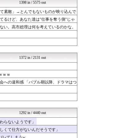
海外トークログ
1398 in / 5575 out
ツバメ速報＠ヤクルトスワロ...
って素敵」→とんでもないものが映り込んで
もきゅ速(*´ω`*)人(...
やみ速@なんJ西武まとめ
てるけど、あなた達は"仕事を奪う側"じゃ
乃木坂46まとめ 乃木りん...
ない。高市総理は何を考えているのかな。
気団談
まとめABC
海外のお前ら 海外の反応
ルフレch. - ファイア...
footballnet【サ...
1372 in / 2131 out
ｗｗｗ
会への違和感 「バブル期以降、ドラマはつ
1292 in / 4440 out
わらないようです」
しくて仕方がないんだそうです」
バレてしまうw