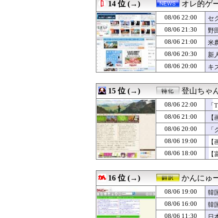
08/06 21:35
14 位 (→)
【激震】韓国人「
オレ的ゲ
08/06 21:35
【試合結果】ヤク
08/06 22:00
セ
08/06 21:34
【水着画像あり】
し
08/06 21:34
08/06 21:30
【画像】電車で
野
08/06 21:32
増田三莉音の「
な
08/06 21:00
米
08/06 21:31
「それ1個ちょ
も
08/06 20:30
新
08/06 21:31
【悲報】最近の
08/06 21:31
海外「舐めるな
08/06 20:00
キ
08/06 21:30
【FE万紫千紅】
08/06 21:30
川口春奈と日本代
15 位 (→)
登山ちゃ
08/06 22:00
「T
08/06 21:00
【
08/06 20:00
「
ま
08/06 19:00
【
08/06 18:00
【
16 位 (→)
かんにゅー
08/06 19:00
韓
08/06 16:00
韓
08/06 11:30
日