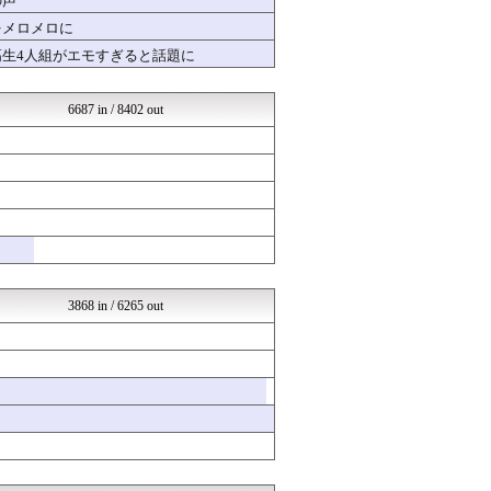
の声
もきゅ速(*´ω`*)人(...
をメロメロに
なんJクエスト
高生4人組がエモすぎると話題に
坂道情報通～乃木坂46まと...
なんJミュージアム
海外のお前ら 海外の反応
6687 in / 8402 out
なんJクエスト
婚外ちゃんねる
サイ速
なんJクエスト
ベイスターズNEWS
不思議.net - 5ch...
いたしん！
おいしいまとめ
【サッカー まとめ】サカラ...
まとめABC
3868 in / 6265 out
なんJクエスト
ミリシタまとめ雑談
竜速（りゅうそく）
げぇ速
芸能人ニュース速報
育児板拾い読み
芸能人の気になる噂
かぞくちゃんねる
モッコスヌ〜ン
漫画まとめ速報