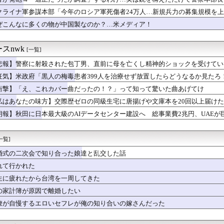
めて義実家に行ったけど義兄嫁に二回チッって舌打ちされた。30年...
じゃね…？」世界が気付き始める Linuxの市場シェアが初め...
クライナ軍参謀本部「今年のロシア軍死傷者24万人…新規兵力の募集規模を
回戦】巨人、9回表2アウト満塁から浦田の2点タイムリーでリード...
ぜこんなに多くの物が中国製なのか？…米メディア！
まそっくりのアイドル、脱ぐｗｗｗｗｗｗｗｗｗｗｗｗ
サンバ、ケツを振りまくるｗｗｗwｗｗｗｗｗｗｗｗ❤
子アナの横乳のボリューム凄すぎワロタ
スnwk
[一覧]
方法、選べるなら何にしてる？【キャッシュレス】
悲報】警察に射殺された包丁男、直前に母を亡くし精神的ショックを受けてい
たら隣の女性にエルボー喰らわされた。どうやら女性が寝るとスマホ...
とぞのの制服姿がエロ過ぎる！【守屋麗奈・大園玲】【櫻坂46】
狂気】米政府「黒人の梅毒患者399人を治療せず放置したらどうなるか見たろ
主義ってみんな善人だったら成功してるよな
衝撃】「え、これカバー曲だったの！？」って知って驚いた曲あげてけ
アラブが2兆円の投資決定
2－1 巨人、先発藤浪6回途中1失点！小田タイムリー！ヒュン...
私はあなたの味方】交際歴ゼロの同級生宅に唐揚げや文庫本を20回以上届けた
「彼氏と海に来たよ笑❤」ﾊﾟｼｬｯ
朗報】秋田に日本最大級のAIデータセンター建設へ 総事業費2兆円、UAEが
、大越ひなのちゃんの脚の長さを絶賛！！！【乃木坂46】
産が過去最大。チラシ、広告、表紙絵すべてAIに奪われる。
頃から母親の作る唐揚げが大好きだった 結婚後、旦那にも母親の唐...
一覧]
赤旗、短期間に1700件の購読申し込みで嬉し泣き→「うそでーす...
婚式の二次会で知り合った娘達と乱交した話
ンセリングに連れて行ったら「お母さんの優しい顔好きって言いまし...
8時間充電必要です」「30分しか使えません」←これ
れて行かれた
ーは浮気しない自信ある？
生に疲れたから台湾を一周してきた
優勝の可能性消滅…中日に敗れ今季ワースト3度目7連敗
の家計簿が原因で離婚したい
て発売するSUVｗｗｗｗｗｗｗ
空港は？！
僚が自慢するエロいセフレが俺の知り合いの嫁さんだった
6 中日 5-0 ヤクルト 8回石川昂弥先制タイムリー！この...
っと服役終わったで...!性的暴行で通報しやがったあの女殺...