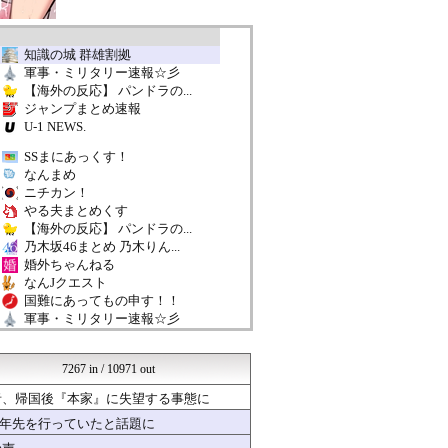
知識の城 群雄割拠
軍事・ミリタリー速報☆彡
【海外の反応】 パンドラの...
ジャンプまとめ速報
U-1 NEWS.
SSまにあっくす！
なんまめ
ニチカン！
やる夫まとめくす
【海外の反応】 パンドラの...
乃木坂46まとめ 乃木りん...
婚外ちゃんねる
なんJクエスト
国難にあってもの申す！！
軍事・ミリタリー速報☆彡
なんJクエスト
VIPPER速報
7267 in / 10971 out
なんJミュージアム
なんJクエスト
者、帰国後『本家』に失望する事態に
ラビット速報
十年先を行っていたと話題に
婚外ちゃんねる
育児板拾い読み