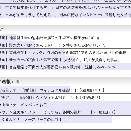
州「日本だけ反則だろ…」 世界の『日本びいき』にヨーロッパ全土から不満
神ボディをご覧くださいwwwww小倉ゆうか、「FRIDAY」...
外「世界で日本を死守するぞ！」 日本の消防署を訪れたちびっ子集団が世界
職員さんが番組出演者から性被害・・・・・・・・・
レビ｣のイマドキに五百城茉央ちゃんｷﾀ━(ﾟ∀ﾟ)━!【乃木...
外「日本がキラキラして見える…」 日本の街頭インタビューに登場した女子
奈さん、歩くだけで揺れてしまうｗｗwｗｗｗｗｗｗｗｗｗ❤
追悼」東野圭吾最新作の発売カウントダウンに海外興味津々！（海外...
覧]
てるらしい冷たい空調服、ガチでめっちゃ欲しいｗｗｗｗｗｗｗｗｗｗ
見ていた。義実家のある県代表校が勝ったので「良かったですね」と...
動画】地震発生時の熊本総合病院の手術室の様子が(((ﾟДﾟ)))
ジットサス、ラダーフレーム、ホイールベース短い以上にトレッドも...
動画】野菜売りのおじさんにドローンを特攻させるおそロシア。
はいけない言葉100選」作ろうぜｗｗｗｗｗｗｗｗｗｗ
神、3位浮上ならず...連勝は4で止まる...ビド2回8...
動画】首都高で4tトラックが原因の玉突き事故に巻き込まれた軽バンの車載。
た女性を泊めて性行為した結果ｗｗｗｗｗｗｗｗｗｗｗｗｗｗｗｗｗ...
動画】サッカーの試合中の落雷で選手1人が死亡、12人が負傷した事故。
ん(24)👙さらに増量してIカップになる
動画】名古屋栄で不良外人が警察官を突き飛ばす。逮捕しろやｗｗｗ
飲み物ソルティライチ、冷やしうめ
「めっちゃモテる」 年収7億円・お洒落・包容力…超愛される日本...
ん(20)、おっさん(47)と結婚してしまう
ぷ速報
[一覧]
ピングカー、強風に煽られて転倒ｗｗｗｗｗｗｗｗｗｗ
を着ているアイドルちゃんを見てみよう👀
上清華アナ 「朗読劇」ヴィジュアル撮影！！【GIF動画あり】
====//-====燕星===竜鯉
礼実アナ 「朗読劇」ヴィジュアル撮影！！【GIF動画あり】
ク』新規なんだが6人育成し出して挫折した、これ全キャラ育成する...
統領、対日外交に不満 関係強化を指示
﨑由佳アナ ピタパンのお尻！！
、バイク降りる事を決意する
ラウデン直美キャスター うっすらと谷間の裾野！！【GIF動画あり】
美ボディー披露 「ピーチ・ジョン」秋ランジェリー着こなし Tバ...
川くるみアナ ノースリーブの巨乳！！
ら家に物が5倍くらい増えてストレスヤバい。3LDKで余裕だろと...
00円でもミャンマー人に逃げられる…地方の雇用崩壊がヤバい
のアニメ化反対！不謹慎！」アニメ会社「もちづきさんアニメ化！」...