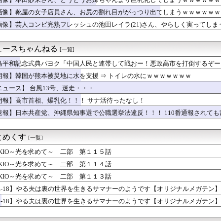
服ってやつが出てるらしくめっちゃ欲しい
府が「マリオ」「ポケモン」の政治ミームを投稿し日本政府が懸念で...
画像】靴屋の女子店員さん、お尻の割れ目ががっつり出てしまうｗｗｗｗｗｗ
坂6期生、ガチで可愛すぎだろwwwwwwwwwww
画像】芸人コンビ完熟フレッシュの池田レイラ(21)さん、やらしく実ってし
リム移民って移住先をアッラーの土地って思ってるの？ → 衝撃の...
ョン選手「どう考えても調整の時期がおかしい。大会の真っただ中に...
典パヨク「中国人民と連帯して戦おー！悪政高市を打倒するぞー！」
ュースちゃんねる
[一覧]
シー女優・谷原希美、ナマ乳が最高にヌケるぞ
叶希さんがワンダーアキュート号と邂逅！いいツーショットだ
島平和記念式典パヨク「中国人民と連帯して戦おー！悪政高市を打倒するぞー
いる品を嫁の友人やその旦那から頼まれる。でも相場の半額以下や原...
朗報】韓国が熊本被災地に水を支援 ⇒ トイレの水にｗｗｗｗｗｗｗ
子、整形に成功「この形の鼻が全女子の理想だと思う！！」⇒！
ニュース】 台風13号、迷走・・・
ハンター、とんでもねえ伏線が発掘される。クルタ族の虐殺犯人がツ...
継に映り込んだ爆乳美女が話題になってしまうｗｗｗｗｗｗ
朗報】高市首相、爆乳化！！！ サナ活待ったなし！
クラスまで3ゲーム差wwwwwwwwwwwwwwwwwwww...
速報】日本共産党、沖縄県知事選で公職選挙法違反！！！ 110番通報されて
約束は行かせるな」と通達があったばかりなのに、息子が友達と映画...
の乳首
ヱロイ可愛いくても売れんで消えてくセクシー女優
とめくす
[一覧]
うという彼に別れを告げられたので私にも好きな人がいると返した。...
でSwitch 2買ったけど一切使ってない。ワイだけ？
OKIO～光を求めて～ 二部 第１１５話
ャア）」vs「アレックス（クリス）」はどっちが勝つと思う？
OKIO～光を求めて～ 二部 第１１４話
0万のスマホ お前らどっちが欲しい？
OKIO～光を求めて～ 二部 第１１３話
スで九州にいく
アイリッシュ(24)さん、ライブでマンスジが見える衣装を着て炎...
R-18】やる夫は裏の世界を生きるサマナーのようです【オリジナルメガテン
か(元・小倉優香)、まさかの水着グラビア復帰ｗｗｗｗｗ
R-18】やる夫は裏の世界を生きるサマナーのようです【オリジナルメガテン
那の元カノ。なのにしょっちゅうペアで仕事してて遅くまで残業した...
結衣「え？」 八幡「セxxス……」