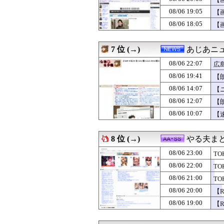
08/06 22:09
最近冷たい空調
08/06 22:09
【GAME】米政
08/06 19:05
【
08/06 22:08
【朗報】この乃木
08/06 18:05
【
08/06 22:08
【衝撃】Q：ムス
08/06 22:07
【スト6】竹内ジ
08/06 22:07
広島平和記念式
7 位 (→)
あじあニ
08/06 22:07
【画像】 セク
08/06 22:06
08/06 22:07
【ウマ娘】須藤
広
08/06 22:06
趣味で手作りして
08/06 19:41
【
08/06 22:05
【画像あり】女
08/06 14:07
【
08/06 22:05
【衝撃】ハンター
08/06 22:05
【動画】国会中
08/06 12:07
【
08/06 22:04
中日ドラゴンズ、A
08/06 10:07
【
08/06 22:04
学校から「遊びの
08/06 22:03
【画像】菜乃花
08/06 22:03
【画像】普通に
8 位 (→)
やる夫ま
08/06 22:03
浮気相手と付き合
08/06 23:00
08/06 22:02
抽選に当たったの
T
08/06 22:02
※「オッゴ（シ
08/06 22:00
T
08/06 22:01
40万のPC 4
08/06 21:00
T
08/06 22:00
これから夜行バ
08/06 22:00
【画像】ビリー・
08/06 20:00
【
08/06 22:00
【画像】小倉ゆう
08/06 19:00
【
08/06 22:00
旦那の同僚女が旦
08/06 22:00
八幡「セ……」 