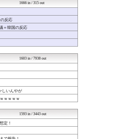
くまニュース
1666 in / 315 out
えすえすゲー速報
登山ちゃんねる
ほんわかMkⅡ
国の反応
気になる芸能まとめ
物議＝韓国の反応
ラビット速報
常識的に考えた
オレ的ゲーム速報＠刃
(*ﾟ∀ﾟ)ゞカガクニュー...
ファイターズ王国＠日ハムま...
1000mg
1603 in / 7938 out
VTuberNews
乃木通 乃木坂46櫻坂46...
ゆるゲーマー遅報
なんまめ
ガラパゴスジャパン - 海...
│米国株ETFまとめ速報
かしいんやが
Ask Reddit まと...
ｗｗｗｗｗ
韓国ニュース反応まとめ
やる夫まとめくす
けおけお速報
1593 in / 3443 out
ネトウヨにゅーす
想定！
モッコスヌ〜ン
漫画まとめ速報
ガールズVIPまとめ
まで報告！