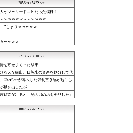
3056 in / 5432 out
日本第一！ニュース録
アナ速‐女子アナ画像速報
人がツェリードニヒだった模様！
なんJクエスト
ｗｗｗｗｗｗｗｗｗｗｗｗｗ
哲学ニュースnwk
バズッター速報
れてしまうｗｗｗｗｗ
りぷらい速報
ｗ
ボールパーク速報 海外の反...
るｗｗｗｗ
じゃぽにか反応帳
世界の憂鬱 海外・韓国の反...
じわ速 芸能ニュースまとめ
2718 in / 8310 out
婚外ちゃんねる
NEWSぽけまとめーる
情を寄せまくった結果……
阪神タイガースちゃんねる
ける人が続出、日英米の資産を処分して代
育児板拾い読み
berEatsが導入した強制置き配が起こし
mutyunのゲーム+αブ...
まとめCUP
が動き出したが……
NEWSまとめもりー｜2c...
言疑惑が出ると「その男の垢を発見した」
なんJ PUSH!!
浮気ちゃんねる
mashlife通信
1882 in / 9252 out
もえるあじあ(･∀･)
ウマツイちゃんねる
おーるじゃんる
U-1 NEWS.