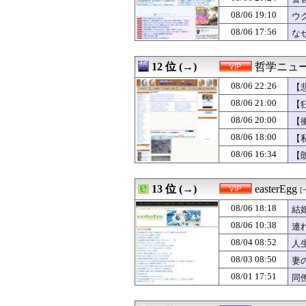
08/06 21:57
この間のＧＷに初
08/06 19:10
08/06 21:55
「Linuxで十分
ウ
08/06 21:51
【広島対巨人14
08/06 17:56
な
08/06 21:50
【画像】眞子さ
08/06 21:49
【動画】爆乳JK
08/06 21:48
【画像】三山賀
12 位 (→)
哲学ニュー
08/06 21:47
【現金】支払い
08/06 22:26
【
08/06 21:47
電車で座って寝て
08/06 21:46
【画像】れなぁ
08/06 21:00
【
08/06 21:45
ぶっちゃけ共産
08/06 20:00
【
08/06 21:45
【朗報】秋田に
08/06 18:00
08/06 21:40
【2軍】DeNA 
【
08/06 21:40
【画像】爆乳JK
08/06 16:34
【
08/06 21:40
田村真佑ちゃん
08/06 21:40
デザイン業の倒
08/06 21:40
【母の味】子供の
13 位 (→)
easterEgg
[
08/06 21:40
【速報】しんぶん
08/06 18:18
結
08/06 21:39
反抗期の娘をカウ
08/06 21:39
家庭用バリカン「
08/06 10:38
連
08/06 21:39
自分のパートナ
08/04 08:52
人
08/06 21:39
ヤクルト、自力
08/03 08:50
妻
08/06 21:38
日産が社運をかけ
08/06 21:38
廃止すべき地方
08/01 17:51
同
08/06 21:37
【試合結果】 8/
08/06 21:35
彡(●)(●)「や