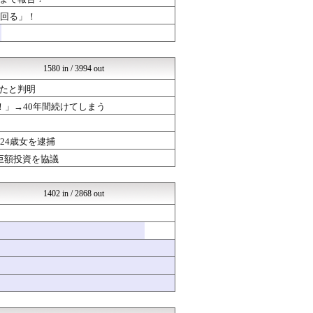
婚外ちゃんねる
国難にあってもの申す！！
上回る」！
なんじぇいスタジアム＠なん...
なんJミュージアム
なんJミュージアム
アナ速‐女子アナ画像速報
1580 in / 3994 out
ガールズVIPまとめ
たと判明
婚外ちゃんねる
超・乃木坂まとめ誕生！ -...
！」→40年間続けてしまう
育児板拾い読み
(*ﾟ∀ﾟ)ゞカガクニュー...
24歳女を逮捕
ベイスターズNEWS
なんJミュージアム
巨額投資を協議
坂道情報通～乃木坂46まと...
ガールズVIPまとめ
結婚・恋愛ニュースぷらす
1402 in / 2868 out
おーるじゃんる
婚外ちゃんねる
ガールズVIPまとめ
ガールズVIPまとめ
なんじぇいスタジアム＠なん...
サイ速
軍事・ミリタリー速報☆彡
竜速（りゅうそく）
不思議.net - 5ch...