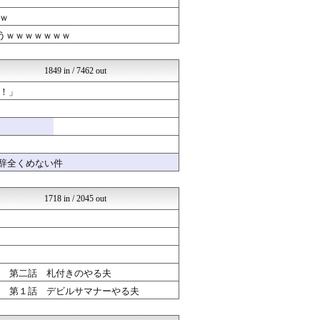
コノユビニュース｜みんなの...
HANO-K
ｗ
乃木坂46まとめ 乃木りん...
まうｗｗｗｗｗｗｗ
政経ワロスまとめニュース♪
チゲ速
あじあニュースちゃんねる
1849 in / 7462 out
芸能人の気になる噂
ウマ娘うまぴょい速報
！」
修羅場ライフ速報
不思議.net - 5ch...
ジャンプまとめ速報
女子アナお宝画像速報－5c...
なんじぇいスタジアム＠なん...
も辞全くめない件
婚外ちゃんねる
いたしん！
Zチャンネル＠VIP
1718 in / 2045 out
修羅の華-家庭・生活まとめ
mutyunのゲーム+αブ...
GUNDAM.LOG｜ガン...
汎用型自作PCまとめ
育児板拾い読み
ネラーボイス
】 第二話 札付きのやる夫
VIPPER速報
】 第１話 デビルサマナーやる夫
すまいる(^-^)ぶろぐ
SSまにあっくす！