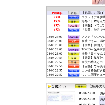
PickUp!
【戦国いい話1
ｵﾇﾇﾒ
ウクライナ軍参謀
ｵﾇﾇﾒ
海外「日本なんて
ｵﾇﾇﾒ
【朗報】ドラゴ
ｵﾇﾇﾒ
「毎日、渋谷でデ
08/06 23:00
アスカ「シンジに&
08/06 23:00
会社でうんこ漏
08/06 23:00
【衝撃】韓国人
08/06 23:00
TOKIO～光を
08/06 23:00
海外「日本なんて
08/06 22:58
【悲報】集英社
08/06 22:57
実父の葬儀とコト
08/06 22:56
【困惑】でか美ち
08/06 22:55
コメ価格先行き指数
08/06 22:52
ついに国産ヒュ
08/06 22:52
【爆笑】相殺←
08/06 22:50
乃木坂で一番顔
1 位 (→)
【海外の
08/06 22:50
【画像】橋本環
08/06 22:48
【朗報】伝説的ホラ
08/06 23:00
海
08/06 22:47
動画配信中に亡く
08/05 23:00
海
08/06 22:47
ヒールの高い靴が
08/06 22:45
ワイ、今月の電
08/04 23:00