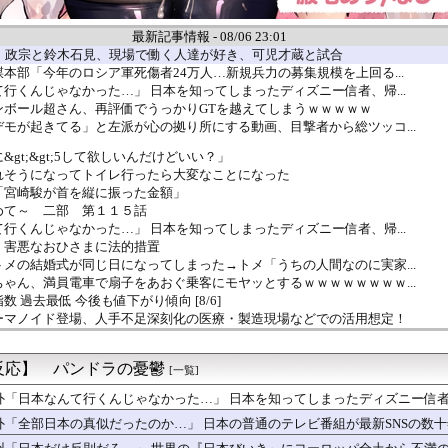
最新記事情報 - 08/06 23:01
4】政宗と鈴木石見、現場で働く人達が好き、可児才蔵と試合
本部「今年のロシア軍死傷者24万人…新規兵力の募集規模を上回る...
行くんじゃなかった…」 日本を知ってしまったディズニー信者、帰...
ンボール超さん、再評価でうっかりGTを越えてしまうｗｗｗｗｗ
モが起きてる」と左派が心の拠り所にする動画、目撃者から総ツッコ...
gt;&gt;5して欲しいんだけどいい？」
れそうになってトイレ行ったら大変なことになった
「宮崎駿が首を縦に振った金額」
求めて～ 二部 第１１５話
行くんじゃなかった…」 日本を知ってしまったディズニー信者、帰...
、害悪なおひさまに法的措置
メの結婚式が同じ日になってしまった→トメ「うちの人間なのに実家...
ゃん、満員電車で扇子をあおぐ乗客にモヤッとするｗｗｗｗｗｗｗｗ...
 過去最低 今後も値下がり傾向 [8/6]
ーマノイド登場、人手不足深刻化の医療・製造現場などでの活用想定！
これ読めない奴ｗｗｗｗｗｗｗｗｗｗ
がエロい子ｗｗｗｗｗｗｗｗｗｗｗｗｗｗｗｗｗｗｗ
反応】 パンドラの憂鬱
奈の谷間、なんかエロい❤
[一覧]
ーコメディ『バタリアン』がBS-TBSで8月16日放送ｗｗｗ...
外「日本なんて行くんじゃなかった…」 日本を知ってしまったディズニー信
なったMINAさん（みなちゃん）が誹謗中傷にさらされた経緯がこ...
外「全部日本の真似だったのか…」 日本の普通のテレビ番組が最新SNSの数
好きだけど12センチヒールを履くとなぜか変な男に絡まれるときが...
気代３．５万円コース