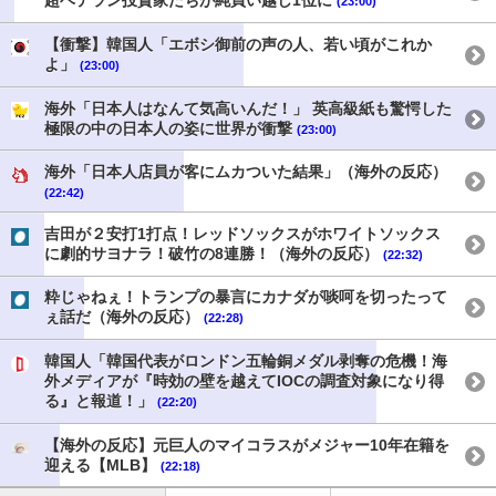
超ベテラン投資家たちが純買い越し1位に
(23:00)
【衝撃】韓国人「エボシ御前の声の人、若い頃がこれか
よ」
(23:00)
海外「日本人はなんて気高いんだ！」 英高級紙も驚愕した
極限の中の日本人の姿に世界が衝撃
(23:00)
海外「日本人店員が客にムカついた結果」（海外の反応）
(22:42)
吉田が２安打1打点！レッドソックスがホワイトソックス
に劇的サヨナラ！破竹の8連勝！（海外の反応）
(22:32)
粋じゃねぇ！トランプの暴言にカナダが啖呵を切ったって
ぇ話だ（海外の反応）
(22:28)
韓国人「韓国代表がロンドン五輪銅メダル剥奪の危機！海
外メディアが『時効の壁を越えてIOCの調査対象になり得
る』と報道！」
(22:20)
【海外の反応】元巨人のマイコラスがメジャー10年在籍を
迎える【MLB】
(22:18)