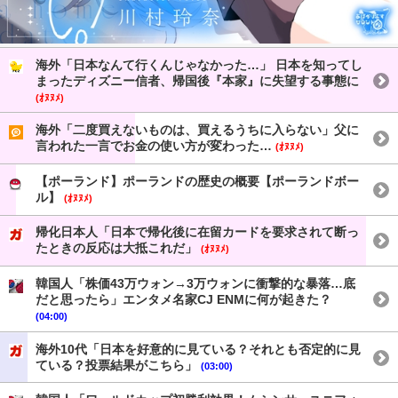
海外「日本なんて行くんじゃなかった…」 日本を知ってし
まったディズニー信者、帰国後『本家』に失望する事態に
(ｵﾇﾇﾒ)
海外「二度買えないものは、買えるうちに入らない」父に
言われた一言でお金の使い方が変わった…
(ｵﾇﾇﾒ)
【ポーランド】ポーランドの歴史の概要【ポーランドボー
ル】
(ｵﾇﾇﾒ)
帰化日本人「日本で帰化後に在留カードを要求されて断っ
たときの反応は大抵これだ」
(ｵﾇﾇﾒ)
韓国人「株価43万ウォン→3万ウォンに衝撃的な暴落…底
だと思ったら」エンタメ名家CJ ENMに何が起きた？
(04:00)
海外10代「日本を好意的に見ている？それとも否定的に見
ている？投票結果がこちら」
(03:00)