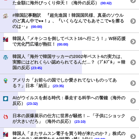
た金額に海外びっくり仰天！（海外の反応）
(00:42)
#韓国記事翻訳 『超先進国！韓国国民様、真昼のソウル
のど真ん中で●●！』、『いくらなんでもあそこで●を擦る
のは‥』
(00:00)
韓国人「メキシコを倒してベスト16へ行こう！」W杯応援
で光化門広場が熱狂！
(00:00)
韓国人「海外で韓国サッカーの2002年ベスト4の実力は、
実際にはどれくらい認められてるんだ…？（ﾌﾞﾙﾌﾞﾙ」＝韓
国の反応
(23:45)
アメリカ「お前らの国でしか愛されてないものってあ
る？」日本「納豆」
(23:35)
AIがウイルスを創る時代：暴走する科学への警鐘（海外の
反応）
(23:32)
日本の原爆展示の仕方に世界が騒然！←「子供にショック
が大きいだろ」（海外の反応）
(23:10)
韓国人「またサムスン電子を買う時が来たのか？」株式の