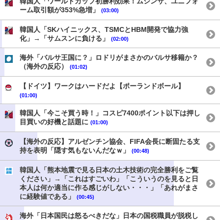
韓国人「ワールドカップ初勝利効果！ムシンサ、ユニフォ
ーム取引額が353%急増」
(03:00)
韓国人「SKハイニックス、TSMCとHBM開発で協力強
化」→「サムスンに負ける」
(02:00)
海外「バルサ王国に？」ロドリがまさかのバルサ移籍か？
（海外の反応）
(01:02)
【ドイツ】ワークはハードだよ【ポーランドボール】
(01:00)
韓国人「今こそ買う時！」コスピ7400ポイント以下は押し
目買いの好機と話題に
(01:00)
【海外の反応】アルゼンチン協会、FIFA会長に断固たる支
持を表明「隠す気もないんだなｗ」
(00:48)
韓国人「熊本地震で見る日本の土木技術の完全勝利をご覧
ください」→「これはすごいわ」「こういうのを見ると日
本人は何か適当に作る感じがしない・・・」「あれがまさ
に経験値である」
(00:45)
海外「日本国民は怒るべきだな」日本の国税職員が脱税し