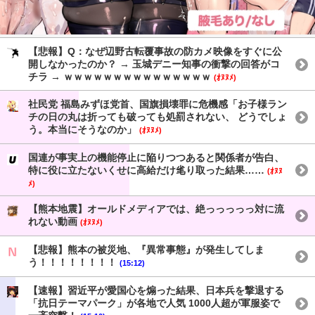
【悲報】Q：なぜ辺野古転覆事故の防カメ映像をすぐに公
開しなかったのか？ → 玉城デニー知事の衝撃の回答がコ
チラ → ｗｗｗｗｗｗｗｗｗｗｗｗｗｗｗ
(ｵﾇﾇﾒ)
社民党 福島みずほ党首、国旗損壊罪に危機感「お子様ラン
チの日の丸は折っても破っても処罰されない、 どうでしょ
う。本当にそうなのか」
(ｵﾇﾇﾒ)
国連が事実上の機能停止に陥りつつあると関係者が告白、
特に役に立たないくせに高給だけ毟り取った結果……
(ｵﾇﾇ
ﾒ)
【熊本地震】オールドメディアでは、絶っっっっっ対に流
れない動画
(ｵﾇﾇﾒ)
【悲報】熊本の被災地、『異常事態』が発生してしま
う！！！！！！！！
(15:12)
【速報】習近平が愛国心を煽った結果、日本兵を撃退する
「抗日テーマパーク」が各地で人気 1000人超が軍服姿で