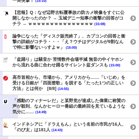
一斉突撃！
(15:10)
【悲報】Q：なぜ辺野古転覆事故の防カメ映像をすぐに公
開しなかったのか？ → 玉城デニー知事の衝撃の回答がコ
チラ → ｗｗｗｗｗｗｗｗｗｗｗｗｗｗｗ
(15:08)
論争になった「ディスク販売終了」、カプコンの回答と衝
撃の詳細がコチラ・・・「え？ウチはデジタルが9割なん
で特に影響ないっすよｗ」
(15:00)
「盆踊り」は騒音か 苦情数件会場半減 無音の中イヤホン
から流れる曲に合わせ踊るサイレント盆ダンスも
(15:00)
高市首相から、市場から、アメリカから……「いじめ」を
受ける日銀が「四面楚歌」を脱する「たった1つの正しい
方法」とは何か [8/8]
(14:55)
「感動のフィナーレだ」と某野党が達成した偉業に称賛の
声が殺到、なんかヒーロー番組の最終回を見ているような
気分に……
(14:49)
インドネシアに「ドラえもん」という名前の市民が16人、
「のび太」は181人
(14:43)