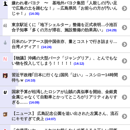
嫌われ者パヨク 〜 基地外パヨク集団「人殺しの汚い足
で広島の土を踏むな！」→広島県民「お前らの方が汚いん
じゃ！」
(14:35)
東京駅近くに「地下シェルター」整備を正式表明…小池百
合子知事「多くの方が滞在、施設整備の効果高い」
(14:29)
日米のレアアース脱中国依存、量とコストで行き詰まり…
台湾メディア！
(14:24)
【物議】沖縄の大型パーク「ジャングリア」、とんでもな
い物を投入してしまう！！！！！
(14:12)
習近平政権｢日本に行くな｣国民「はい」→スシロー14時間
待ちｗ
(14:10)
国家予算が枯渇したロシアが山賊の真似事を開始、金銀貴
金属じゃなくて自動車とかってところがリアリティありす
ぎる……
(14:09)
【ニュース】 広島記念公園を追い出された左翼さん、流石
にキモすぎて炎上
(14:07)