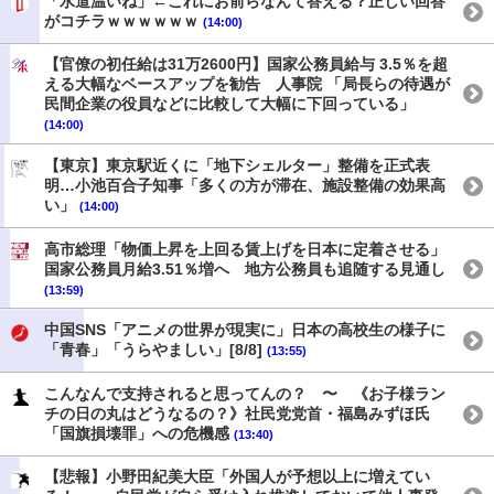
「水道温いね」←これにお前らなんて答える？正しい回答
がコチラｗｗｗｗｗｗ
(14:00)
【官僚の初任給は31万2600円】国家公務員給与 3.5％を超
える大幅なベースアップを勧告 人事院 「局長らの待遇が
民間企業の役員などに比較して大幅に下回っている」
(14:00)
【東京】東京駅近くに「地下シェルター」整備を正式表
明…小池百合子知事「多くの方が滞在、施設整備の効果高
い」
(14:00)
高市総理「物価上昇を上回る賃上げを日本に定着させる」
国家公務員月給3.51％増へ 地方公務員も追随する見通し
(13:59)
中国SNS「アニメの世界が現実に」日本の高校生の様子に
「青春」「うらやましい」[8/8]
(13:55)
こんなんで支持されると思ってんの？ 〜 《お子様ラン
チの日の丸はどうなるの？》社民党党首・福島みずほ氏
「国旗損壊罪」への危機感
(13:40)
【悲報】小野田紀美大臣「外国人が予想以上に増えてい