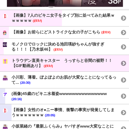
【画像】7人のビキニ女子をタイプ別に並べてみた結果ｗ
ｗｗｗｗｗ
(ｵﾇﾇﾒ)
【画像】お前らにどストライクな女の子がこちら
(ｵﾇﾇﾒ)
モノクロでロックに決める池田瑛紗ちゃんが強すぎ
る！！！【乃木坂46】
(ｵﾇﾇﾒ)
トラウデン直美キャスター うっすらと谷間の裾野！！
【GIF動画あり】
(ｵﾇﾇﾒ)
小川彩、薄着。ぽよぽよのお肌が大変なことになってるっ
て...
(20:30)
(画像)45歳のビキニ水着姿wwwwwwwwwwwwwww
(20:16)
【画像】女性のオ●ニー事情、衝撃の事実が発覚してしま
うｗｗｗｗｗｗｗ
(20:05)
小坂菜緒の『最新ふくらみ』ヤバすぎwww大変なことに