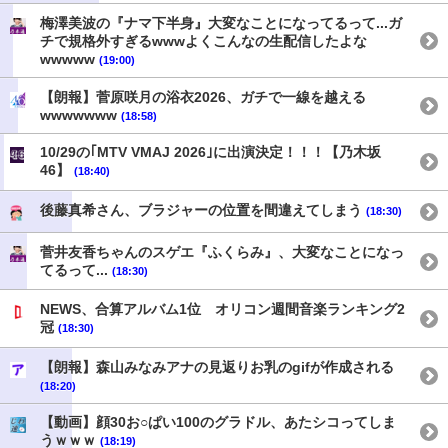
梅澤美波の『ナマ下半身』大変なことになってるって...ガ
チで規格外すぎるwwwよくこんなの生配信したよな
wwwww
(19:00)
【朗報】菅原咲月の浴衣2026、ガチで一線を越える
wwwwwww
(18:58)
10/29の｢MTV VMAJ 2026｣に出演決定！！！【乃木坂
46】
(18:40)
後藤真希さん、ブラジャーの位置を間違えてしまう
(18:30)
菅井友香ちゃんのスゲエ『ふくらみ』、大変なことになっ
てるって...
(18:30)
NEWS、合算アルバム1位 オリコン週間音楽ランキング2
冠
(18:30)
【朗報】森山みなみアナの見返りお乳のgifが作成される
(18:20)
【動画】顔30お○ぱい100のグラドル、あたシコってしま
うｗｗｗ
(18:19)