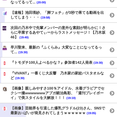
なってるって...
(20:00)
【速報】池田瑛紗、「脚フェチ」が3秒で果てる動画を出
してしまう・・・
(19:58)
次回の乃木中で先輩メンバーの意外な素顔が明らかに！さ
らに卒業するあやてぃーからラストメッセージ！【乃木坂
46】
(19:40)
早川聖来、最新の『ふくらみ』大変なことになってるっ
て...
(19:30)
『トモダチ100人よべるかな？』参加者142人発表
(19:30)
『VIVANT』一番くじ大反響 乃木家の家紋バスタオルな
ど
(19:30)
【画像】親しみやすさ100％アイドル、水着グラビアでセ
クシー撮wwwwwwwアプガ鍛治島彩、「週刊プレイボー
イ」で美スタイルを大解放！！！
(19:10)
【画像】芸能界を引退した爆乳グラドル(23)さん、SNSで
最新お○ぱいが発見されてしまうｗｗｗｗｗｗ
(19:05)