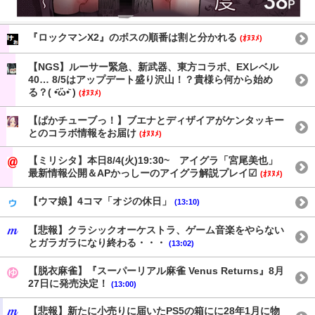
『ロックマンX2』のボスの順番は割と分かれる
(ｵﾇﾇﾒ)
【NGS】ルーサー緊急、新武器、東方コラボ、EXレベル
40… 8/5はアップデート盛り沢山！？貴様ら何から始め
る？( •᷄ὤ•᷅ )
(ｵﾇﾇﾒ)
【ぱかチューブっ！】ブエナとディザイアがケンタッキー
とのコラボ情報をお届け
(ｵﾇﾇﾒ)
【ミリシタ】本日8/4(火)19:30~ アイグラ「宮尾美也」
最新情報公開＆APかっしーのアイグラ解説プレイ☑
(ｵﾇﾇﾒ)
【ウマ娘】4コマ「オジの休日」
(13:10)
【悲報】クラシックオーケストラ、ゲーム音楽をやらない
とガラガラになり終わる・・・
(13:02)
【脱衣麻雀】『スーパーリアル麻雀 Venus Returns』8月
27日に発売決定！
(13:00)
【悲報】新たに小売りに届いたPS5の箱にに28年1月に物