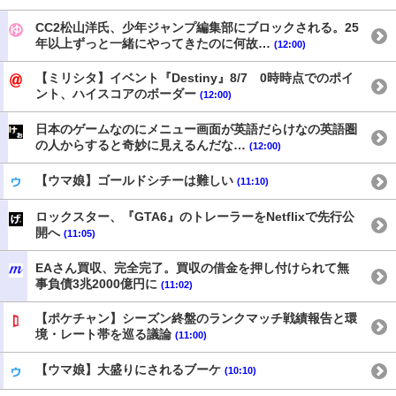
CC2松山洋氏、少年ジャンプ編集部にブロックされる。25
年以上ずっと一緒にやってきたのに何故…
(12:00)
【ミリシタ】イベント『Destiny』8/7 0時時点でのポイ
ント、ハイスコアのボーダー
(12:00)
日本のゲームなのにメニュー画面が英語だらけなの英語圏
の人からすると奇妙に見えるんだな…
(12:00)
【ウマ娘】ゴールドシチーは難しい
(11:10)
ロックスター、『GTA6』のトレーラーをNetflixで先行公
開へ
(11:05)
EAさん買収、完全完了。買収の借金を押し付けられて無
事負債3兆2000億円に
(11:02)
【ポケチャン】シーズン終盤のランクマッチ戦績報告と環
境・レート帯を巡る議論
(11:00)
【ウマ娘】大盛りにされるブーケ
(10:10)