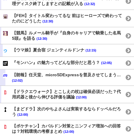
理ディスク終了しますとの記載が入る
(12:32)
【FEH】タイトル変わってるな 前はヒーローズで終わって
たのにどうした
(12:30)
【競馬】ルメール騎手が『自身のキャリアで騎乗した名馬
5頭』を語る
(12:30)
【ウマ娘】夏合宿 ジェンティルドンナ
(12:15)
『モンハン』の魅力ってどんな部分だと思う？
(12:05)
【朗報】任天堂、microSDExpressを普及させてしまう…
(12:02)
【ドラクエウォーク】とこしえの杖は確保必須だった？代
用武器と後から伸びる評価を議論
(12:00)
【まどドラ】次のやちよさんは実装するならドッペルだろ
う
(12:00)
【ポケチャン】カバルドン対策とニンフィア増加への回答
は？対戦環境の考察まとめ
(12:00)