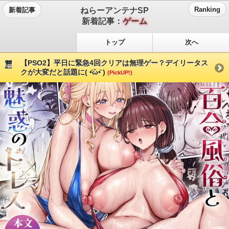
ねらーアンテナSP
Ranking
新着記事
新着記事：
ゲーム
トップ
次へ
【PSO2】平日に緊急4回クリアは無理ゲー？デイリータス
クが大変だと話題に( •᷄ὤ•᷅ )
(PickUP!)