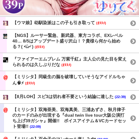
【ウマ娘】幼馴染派はこの子も引き取って
(ｵﾇﾇﾒ)
【NGS】ルーサー緊急、新武器、東方コラボ、EXレベル
40… 8/5はアップデート盛り沢山！？貴様ら何から始め
る？( •᷄ὤ•᷅ )
(ｵﾇﾇﾒ)
『ファイアーエムブレム 万紫千紅』主人公の見た目を変え
られるのは久しぶりだな
(ｵﾇﾇﾒ)
【ミリシタ】同級生の脳を破壊していそうなアイドルちゃ
ん🧠⚡
(ｵﾇﾇﾒ)
【8月LOH】スピ3は切れ者不要という結論に達した
(22:39)
【ミリシタ】双海亜美、双海真美、三浦あずさ、秋月律子
のカードのみが出現する『dual twin live tour大阪公演打
ち上げ39ガシャ』開催!! ボイスアイテム＆VCカードセッ
ト登場!!
(22:09)