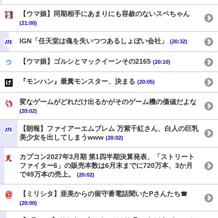
【ウマ娘】同期相手にあまりにも容赦のないスペちゃん
(21:00)
IGN「任天堂は魂を失いつつあるしょぼい会社」
(20:32)
【ウマ娘】ゴルシとマックイーンその2165
(20:10)
『モンハン』最糞モンスター、決まる
(20:05)
変なゲームがどれだけ出るかがそのゲーム機の価値だよな
(20:02)
【朗報】ファイアーエムブレム 万紫千紅さん、白人の巨乳
美少女を出してしまうwww
(20:02)
カプコン2027年3月期 第1四半期決算発表、「ストリート
ファイター6」の販売本数は6月末までに720万本、3か月
で49万本の売上。
(20:02)
【ミリシタ】亜美からの留守番電話聞いたPさんたち☎
(20:00)