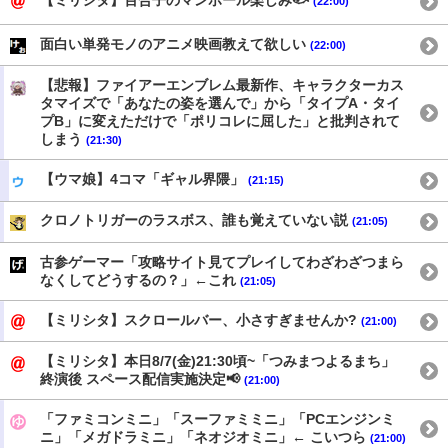
【ミリシタ】百合子のマンホール楽しみ🐟
(22:00)
面白い単発モノのアニメ映画教えて欲しい
(22:00)
【悲報】ファイアーエンブレム最新作、キャラクターカス
タマイズで「あなたの姿を選んで」から「タイプA・タイ
プB」に変えただけで「ポリコレに屈した」と批判されて
しまう
(21:30)
【ウマ娘】4コマ「ギャル界隈」
(21:15)
クロノトリガーのラスボス、誰も覚えていない説
(21:05)
古参ゲーマー「攻略サイト見てプレイしてわざわざつまら
なくしてどうするの？」←これ
(21:05)
【ミリシタ】スクロールバー、小さすぎませんか?
(21:00)
【ミリシタ】本日8/7(金)21:30頃~「つみまつよるまち」
終演後 スペース配信実施決定📢
(21:00)
「ファミコンミニ」「スーファミミニ」「PCエンジンミ
ニ」「メガドラミニ」「ネオジオミニ」← こいつら
(21:00)