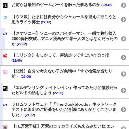
お前らは最初のゲームボーイを触った事あるのか
(22:30)
【ウマ娘】たまには自分からシャカールを迎えに行こうと
思うライツ博士
(22:10)
【さすソニー】ソニーのスパイダーマン、一瞬で興行収入
2000億円突破…アニメ漫画が世界一人気とはなんだったの
か
(22:02)
【ミリシタ】もしかして、舞浜歩ってすごいのでは?💃
(22:00)
【悲報】自分で考えない子が急増中「すぐ検索が当たり
前」
(22:00)
『エルデンリング ナイトレイン』作ってみたけど微妙だっ
たビルドの話をしよう
(22:00)
フロムソフトウェア「『The Duskbloods』ネットワーク
テストに沢山のご応募をいただき誠にありがとうございま
した」
(21:32)
【FE万紫千紅】万紫のコミカライズも来るみたいね エン