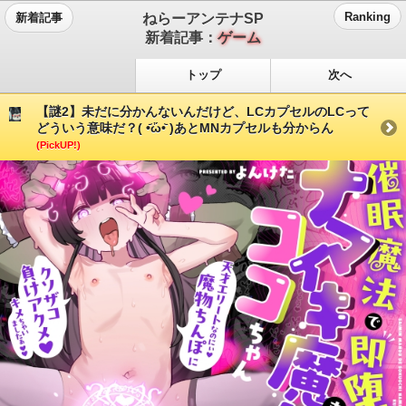
ねらーアンテナSP
Ranking
新着記事
新着記事：
ゲーム
トップ
次へ
【謎2】未だに分かんないんだけど、LCカプセルのLCって
どういう意味だ？( •᷄ὤ•᷅ )あとMNカプセルも分からん
(PickUP!)