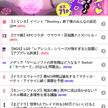
【ミリシタ】イベント『Destiny』終了後のみんなの反応
は👀
(ｵﾇﾇﾒ)
【ウマ娘】KFCコラボ ウマウマ！豆知識クイズバトル！
(ｵﾇﾇﾒ)
【NGS】LG5「レアレンス」シリーズが強すぎると話題に
【アプグレも約束】
(ｵﾇﾇﾒ)
メディア『ゲームソフトの所有権はどうなる？ Switch
2「キーカード」がはらむ問題点』
(00:02)
【ドラクエウォーク】第4の仲間は誕生する？マティカ・
ベティ・アイヤイに続く展開を予想
(00:00)
【モンハンワイルズ】泡沫の舞と死中に活は活かせない？
スキル構成と多様性を巡る議論
(00:00)
【まどドラ】恒常5人でレイド20も180万ぐらいいけると