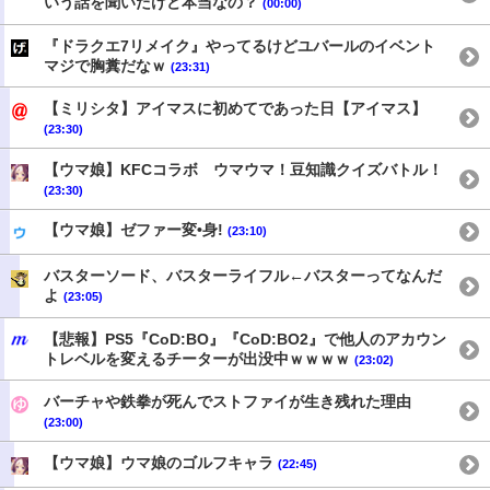
いう話を聞いたけど本当なの？
(00:00)
『ドラクエ7リメイク』やってるけどユバールのイベント
マジで胸糞だなｗ
(23:31)
【ミリシタ】アイマスに初めてであった日【アイマス】
(23:30)
【ウマ娘】KFCコラボ ウマウマ！豆知識クイズバトル！
(23:30)
【ウマ娘】ゼファー変•身!
(23:10)
バスターソード、バスターライフル←バスターってなんだ
よ
(23:05)
【悲報】PS5『CoD:BO』『CoD:BO2』で他人のアカウン
トレベルを変えるチーターが出没中ｗｗｗｗ
(23:02)
バーチャや鉄拳が死んでストファイが生き残れた理由
(23:00)
【ウマ娘】ウマ娘のゴルフキャラ
(22:45)