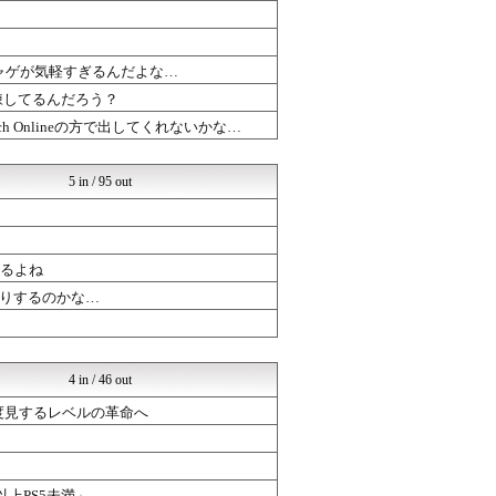
PC ゲームの気になるもの
まどドラまとめ速報 魔法少...
ブラウザゲーム速報
ャゲが気軽すぎるんだよな…
ドラゴンクエストウォークま...
まどドラまとめ速報 魔法少...
錬してるんだろう？
ポケチャン攻略まとめ速報｜...
 Onlineの方で出してくれないかな…
ぷそファン@PSO2NGS...
ブラウザゲーム速報
ゲーハーの窓
5 in / 95 out
まどドラまとめ速報 魔法少...
【モンハンワイルズ】モンス...
ドラゴンクエストウォークま...
ゲーハーの窓
あるよね
PC ゲームの気になるもの
PC ゲームの気になるもの
りするのかな…
まどドラまとめ速報 魔法少...
4 in / 46 out
三度見するレベルの革命へ
以上PS5未満」