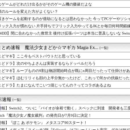
れない 片手持ちでフリック入力やってるJKとか毎日何時間鍛錬し...
なゲームがどれだけ出るかがそのゲーム機の価値だよな
リリィも顔の上半分無かったけど、これって何かの伏線だったりする...
棋のルールを変えた方がよくない？
派だけど、デッッッカって感じの水着のマネ、ラファエ口、セッシュ...
置きゲームを起動するのが億劫になるとは思わなかった 今ってPCゲーやソシ
ーク】千里行を快適に周回！ワンパン編成と武器変更による効率改善
まになんでこいつ混じってんの？ってコラボあるよね
リック入力が慣れない 片手持ちでフリック入力やってるJKとか毎日何時間鍛
受けループ対策はどうすべき？メガゲンガーや挑発技の評価を巡る議論
64DD】間に合わなかった救世主 後付け拡張パーツは本当に普及しないな Switch
ストーリー更新！今回はバトルもあるぞ！そして続きが気になる展開...
涼の浴衣イベ！？マータンとリッチ、エターナーが来る模様！！！
カゲーて何？
とめ速報 魔法少女まどか☆マギカ Magia Ex...
[一覧]
レマ2戦まけた…もういいや…
まどマギ】ここ今もベストバウトだと思っている
ルズ】罠の上に大タル爆弾は迷惑？吹き飛ばしと立ち回りを巡る議論
ーク】おやすむ・もぐもぐは必要？報酬とバッテリー消費を巡る評価
まどドラ】次のやちよさんは実装するならドッペルだろう
、泣く泣くクソアプデしてしまう
まどマギ】ループものの9割は物語開始時点が既にn周目だったって仕掛けが
わなかった救世主 後付け拡張パーツは本当に普及しないな Sw...
 PS5物理ディスク廃止の怒りが収まらずボイコットを呼びかけて...
まどマギ】ほむリリィも顔の上半分無かったけど、これって何かの伏線だった
像】レナちゃんまだ家庭菜園を…【マギア☆エトセトラ 第98話】
まどドラ】たまになんでこいつ混じってんの？ってコラボあるよね
ME速報
[一覧]
朗報】Switch2、ついに「バイオが余裕で動く」スペックに到達 開発者も
witch『魔法少女ノ魔女裁判』の発売日が7月9日に決定！
朗報】『ぽこ あ ポケモン』 メタスコア90スタート！
朗報】メディア「スイッチ2版『Fallout4』はフレームレート安定、グラはPS4