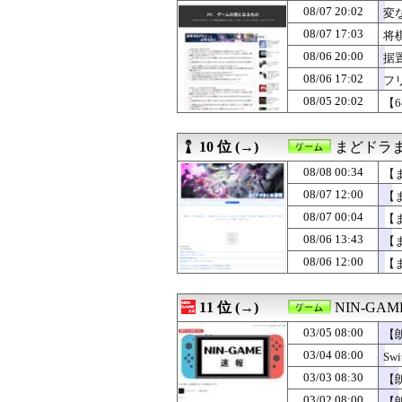
08/07 20:02
08/06 17:02
フリック入力が慣
変
08/06 13:43
【まどマギ】ほむ
08/07 17:03
将
08/06 13:27
【ガークリ】正統
08/06 20:00
据
08/06 12:00
【ドラクエウォ
08/06 12:00
【まどドラ】た
08/06 17:02
フ
08/06 12:00
【ポケチャン】
08/05 20:02
【
08/06 05:00
【NGS】メイン
08/06 03:15
【アイギス】納
08/06 01:10
お前らが思うバ
10 位 (→)
まどドラま
08/06 00:00
【まどドラ】プ
08/08 00:34
【
08/06 00:00
【モンハンワイ
08/06 00:00
【ドラクエウォ
08/07 12:00
【
08/05 23:05
除霊ゲームさん
08/07 00:04
【
08/05 20:02
【64DD】間に合
08/05 17:01
08/06 13:43
海外ゲーマーさん
【
08/05 12:00
【まどドラ】【画
08/06 12:00
【
11 位 (→)
NIN-GA
03/05 08:00
【
03/04 08:00
S
03/03 08:30
【
03/02 08:00
【