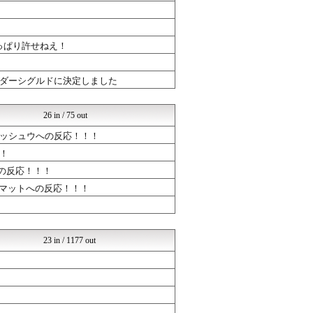
ウマ娘うまぴょい速報
ゆるゲーマー遅報
けおけお速報
mutyunのゲーム+αブ...
っぱり許せねえ！
ウマツイちゃんねる
mutyunのゲーム+αブ...
ダーシグルドに決定しました
ポケチャン攻略まとめ速報｜...
ミリシタまとめ雑談
ゆるゲーマー遅報
26 in / 75 out
ルフレch. - ファイア...
ウマ娘うまぴょい速報
ッシュウへの反応！！！
ウマツイちゃんねる
！
ゆるゲーマー遅報
の反応！！！
ポケチャン攻略まとめ速報｜...
ミリシタまとめ雑談
ルマットへの反応！！！
けおけお速報
ウマツイちゃんねる
PC ゲームの気になるもの
ウマツイちゃんねる
23 in / 1177 out
けおけお速報
ウマ娘うまぴょい速報
ウマツイちゃんねる
けおけお速報
ルフレch. - ファイア...
ドラゴンクエストウォークま...