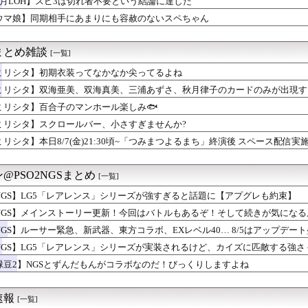
8月LOH】スピ3は切れ者不要という結論に達した
期衣装ってなかなか尖ってるよね
ファースト』初週、Switch1,858本
ウマ娘】同期相手にあまりにも容赦のないスペちゃん
ン総合スレ
トラ演奏家「ゲーム音楽をやらないと儲からなくなった。本当にイラ...
まとめ雑談
[一覧]
ピ3は切れ者不要という結論に達した
、スーファミミニ、PCエンジンミニ、メガドラミニ、ネオジオミニ...
ミリシタ】初期衣装ってなかなか尖ってるよね
亜美、双海真美、三浦あずさ、秋月律子のカードのみが出現する『d...
ミリシタ】双海亜美、双海真美、三浦あずさ、秋月律子のカードのみが出現する『dual t
でPCとか無駄に光らせるの好きなの？
シャ』開催!! ボイスアイテム＆VCカードセット登場!!
子のマンホール楽しみ🐟
ミリシタ】百合子のマンホール楽しみ🐟
のアニメ映画教えて欲しい
ミリシタ】スクロールバー、小さすぎませんか?
ーエンブレム最新作、キャラクターカスタマイズで「あなたの姿を選...
ミリシタ】本日8/7(金)21:30頃~「つみまつよるまち」終演後 スペース配信実施
マ「ギャル界隈」
のラスボス、誰も覚えていない説
略サイト見てプレイしてわざわざつまらなくしてどうするの？」←こ...
@PSO2NGSまとめ
[一覧]
クロールバー、小さすぎませんか?
/7(金)21:30頃~「つみまつよるまち」終演後 スペース...
NGS】LG5「レアレンス」シリーズが強すぎると話題に【アプグレも約束】
」「スーファミミニ」「PCエンジンミニ」「メガドラミニ」「ネオ...
NGS】メインストーリー更新！今回はバトルもあるぞ！そして続きが気にな
相手にあまりにも容赦のないスペちゃん
魂を失いつつあるしょぼい会社」
NGS】ルーサー緊急、新武器、東方コラボ、EXレベル40… 8/5はアップデート盛り
とマックイーンその2165
NGS】LG5「レアレンス」シリーズが実装されるけど、カイズに匹敵する強
糞モンスター、決まる
しいらしい( •᷄ὤ•᷅ )
緑豆2】NGSとずんだもんがコラボなのだ！びっくりしますよね
れだけ出るかがそのゲーム機の価値だよな
ーエムブレム 万紫千紅さん、白人の巨乳美少女を出してしまうww...
3月期 第1四半期決算発表、「ストリートファイター6」の販売...
速報
[一覧]
美からの留守番電話聞いたPさんたち☎