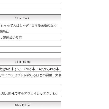
まどドラまとめ速報 魔法少...
ポケチャン攻略まとめ速報｜...
けおけお速報
ポケチャン攻略まとめ速報｜...
17 in / 7 out
ポケチャン攻略まとめ速報｜...
けおけお速報
もらって大はしゃぎ 4コマ漫画板の反応
ぷそファン@PSO2NGS...
議論に
ゲーハーの窓
コマ漫画板の反応
ルフレch. - ファイア...
まどドラまとめ速報 魔法少...
ドラゴンクエストウォークま...
【モンハンワイルズ】モンス...
ゲーハーの窓
チゲ速
14 in / 60 out
けおけお速報
ルフレch. - ファイア...
数は6月末までに720万本、3か月で49万本
ゲーハーの窓
だ中にコンセプトが変わるほどの調整、大会
ドラゴンクエストウォークま...
ドラゴンクエストウォークま...
ドラゴンクエストウォークま...
PC ゲームの気になるもの
ゲーは地元開催ですらアウェイとかエグいわ」
ルフレch. - ファイア...
ポケチャン攻略まとめ速報｜...
ルフレch. - ファイア...
6 in / 128 out
ポケチャン攻略まとめ速報｜...