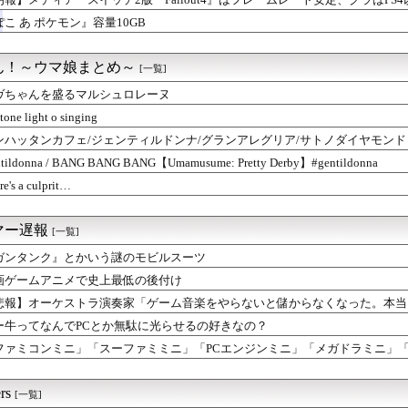
ぽこ あ ポケモン』容量10GB
ん！～ウマ娘まとめ～
[一覧]
ヴちゃんを盛るマルシュロレーヌ
stone light o singing
ンハッタンカフェ/ジェンティルドンナ/グランアレグリア/サトノダイヤモンド【ウマ
8h】
tildonna / BANG BANG BANG【Umamusume: Pretty Derby】#gentildonna
re's a culprit…
マー遅報
[一覧]
ガンタンク』とかいう謎のモビルスーツ
画ゲームアニメで史上最低の後付け
悲報】オーケストラ演奏家「ゲーム音楽をやらないと儲からなくなった。本当
ー牛ってなんでPCとか無駄に光らせるの好きなの？
ファミコンミニ」「スーファミミニ」「PCエンジンミニ」「メガドラミニ」「
rs
[一覧]