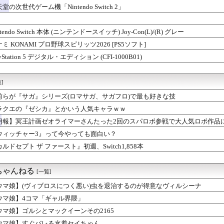
堂の次世代ゲーム機「Nintendo Switch 2」
ntendo Switch 本体 (ニンテンドースイッチ) Joy-Con(L)/(R) グレー
ミ KONAMI プロ野球スピリッツ2026 [PS5ソフト]
ayStation 5 デジタル・エディション (CFI-1000B01)
]
前らが『サガ』シリーズ(ロマサガ、サガフロ)で最も好きな技
ラクエの『ゼシカ』とかいう人気キャラｗｗ
朗報】冥王計画ゼオライマーさんたった2回のスパロボ参戦で大人気ロボ作品
ウィッチャー3』って今やっても面白い？
ルドセプト ザ ファースト』初週、Switch1,858本
ちゃんねる
[一覧]
ウマ娘】(ヴィブロスにつく悪い)虫を退治するのが得意なヴィルシーナ
ウマ娘】4コマ「ギャル界隈」
ウマ娘】ゴルシとマックイーンその2165
ウマ娘】すぐバレる水着セイちゃん