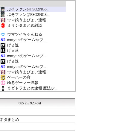
ぷそファン@PSO2NGS...
ぷそファン@PSO2NGS...
ウマ娘うまぴょい速報
ミリシタまとめ雑談
ウマツイちゃんねる
mutyunのゲーム+αブ...
げぇ速
げぇ速
mutyunのゲーム+αブ...
げぇ速
mutyunのゲーム+αブ...
ウマ娘うまぴょい速報
ゲーハーの窓
ゆるゲーマー遅報
まどドラまとめ速報 魔法少...
ウマ娘うまぴょい速報
ルフレch. - ファイア...
665 in / 923 out
げぇ速
mutyunのゲーム+αブ...
ドラゴンクエストウォークま...
ネタまとめ
【モンハンワイルズ】モンス...
ゆるゲーマー遅報
ウマ娘うまぴょい速報