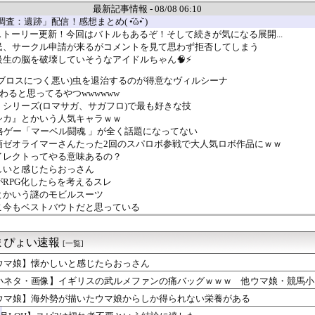
最新記事情報 - 08/08 06:10
査：遺跡」配信！感想まとめ( •᷄ὤ•᷅ )
ストーリー更新！今回はバトルもあるぞ！そして続きが気になる展開...
民、サークル申請が来るがコメントを見て思わず拒否してしまう
生の脳を破壊していそうなアイドルちゃん🧠⚡
ブロスにつく悪い)虫を退治するのが得意なヴィルシーナ
終わると思ってるやつwwwwww
シリーズ(ロマサガ、サガフロ)で最も好きな技
シカ』とかいう人気キャラｗｗ
格ゲー「マーベル闘魂 」が全く話題になってない
画ゼオライマーさんたった2回のスパロボ参戦で大人気ロボ作品にｗｗ
イレクトってやる意味あるの？
しいと感じたらおっさん
RPG化したらを考えるスレ
とかいう謎のモビルスーツ
こ今もベストバウトだと思っている
イギリスの武ルメファンの痛バッグｗｗｗ 他ウマ娘・競馬小ネタま...
によるとうおおお万紫は重厚なストーリー！これは期待できるな！(...
まぴょい速報
3』って今やっても面白い？
[一覧]
ies of P』、メタスコア86でゲーフリ新作を粉砕
ウマ娘】懐かしいと感じたらおっさん
ーク】レベルカンストは普通？全職達成の難易度とメリットを議論
小ネタ・画像】イギリスの武ルメファンの痛バッグｗｗｗ 他ウマ娘・競馬小
ズ】アセンダンスまで何を周回する？護石集め・零式報酬・豪鬼運用...
メで史上最低の後付け
ウマ娘】海外勢が描いたウマ娘からしか得られない栄養がある
勢が描いたウマ娘からしか得られない栄養がある