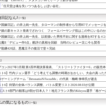
itch2版『Lies of P』、メタスコア86でゲーフリ新作を粉砕
のやちよさんは実装するならドッペルだろう
GN「任天堂は魂を失いつつあるしょぼい会社」
カバルドン対策とニンフィア増加への回答は？対戦環境の考察まとめ
にメニュー画面が英語だらけなの英語圏の人からすると奇妙に見える...
シーズン終盤のランクマッチ戦績報告と環境・レート帯を巡る議論
日記なんJ
[一覧]
ピオンズ】特殊ガブリアスの型と採用価値とは？メガ進化やスカーフ...
マンエグゼ』があればモバイルバッテリーが発火する事件とかあるん...
中国嫁日記』の井上純一先生、タローマンの制作者から引用RTでメッセージを
「レアレンス」シリーズが強すぎると話題に【アプグレも約束】
マ娘の新キャスト発表でざわつく フォーエバーヤング役はこの中にいるのか
全クリしたんだが
中国嫁日記』の井上純一先生、以前描いた男性不妊に関する漫画をRTする 4
知の下地、彼が持ってますよ👍🏻
プものの9割は物語開始時点が既にn周目だったって仕掛けがあるよ...
飢魔II「デビュー作0点」酷評の真相を回顧 当時のレビュー文に今も賛否
ーク】無課金の武器選びは周回重視？高難度対策との優先度を議論
フ龍継420話、悪魔王子の復活で堂々完結
ズ】睡眠・麻痺はどう使う？モンスター別の回避と攻撃チャンスまと...
、確率で出現するイカを見るとクラッシュする不具合が発生
ョン選手「どう考えても調整の時期がおかしい。大会の真っただ中に...
]
ル』最近気付いたけどベジータ一家全員野菜の名前なんだな…
これ速攻でFEHに実装されそう
プコン2027年3月期 第1四半期決算発表、「ストリートファイター6」の販売本
」←ぶっちゃけ好き？嫌い？
売上。
スト6】竹内ジョン選手「どう考えても調整の時期がおかしい。大会の真った
ク】ドラゴンコープスを高速撃破！勇者・クロノス・月輪など攻略編...
終わった後は微調整。趣旨が一貫してない」
ゲーミングチーム「DetonatioN FocusMe」の代表・梅崎 伸幸氏が逝去
ク】ドラゴンコープスのこころSは何個必要？性能と使い道を巡り評...
ーク】イベントは全4章？スカウトや限定アクセサリーを巡る反応
スト6】待望の全体バランス調整、バトル変更リスト2026.08.03が公開
動するのが億劫になるとは思わなかった 今ってPCゲーやソシャゲ...
WCスト6部門の観客は9割が日本人？！地元フランス勢のKilzyou選手「格
錬成で一番強いのマリータじゃね？？？
愛いポケモン統一パーティのおすすめは？相性補完や地面タイプの選...
英雄「双界マルス・ルキナ」「魔器ルフレ女」「クロム」「シーダ」...
ームの気になるもの
[一覧]
対戦環境の停滞と今後の新要素追加に関するプレイヤーのリアルな意見