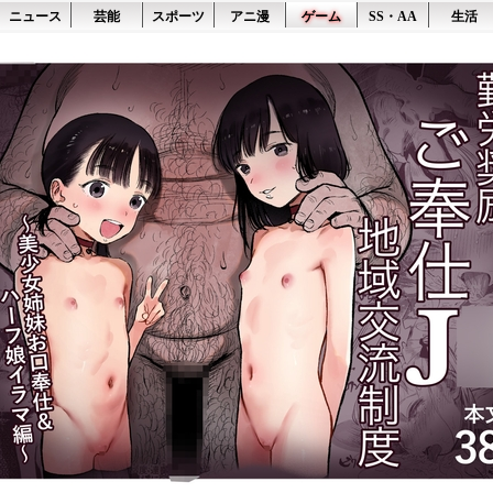
ニュース
芸能
スポーツ
アニ漫
ゲーム
SS・AA
生活