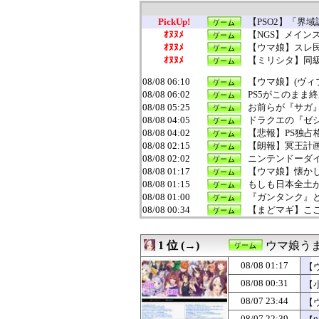
PickUp!
【PSO2】「界域調
ｵﾇﾇﾒ
【NGS】メイン
ｵﾇﾇﾒ
【ウマ娘】スレ
ｵﾇﾇﾒ
【ミリシタ】同級
08/08 06:10
【ウマ娘】(ヴィ
08/08 06:02
PS5がこのまま
08/08 05:25
お前らが『サガ』
08/08 04:05
ドラクエの『ゼ
08/08 04:02
【悲報】PS独占
08/08 02:15
【朗報】冥王計
08/08 02:02
ニンテンドーダ
08/08 01:17
【ウマ娘】懐か
08/08 01:15
もしも日本全土が
08/08 01:00
『ガンタンク』
08/08 00:34
【まどマギ】こ
08/08 00:31
【小ネタ・画像】
08/08 00:30
【FEH】リーク
1 位 (→)
ウマ娘う
08/08 00:30
『ウィッチャー
08/08 00:02
switch2版『L
08/08 01:17
【
08/08 00:00
【ドラクエウォ
08/08 00:31
【
08/08 00:00
【モンハンワイル
08/08 00:00
漫画ゲームアニ
08/07 23:44
【
08/07 23:44
【ウマ娘】海外
08/07 22:39