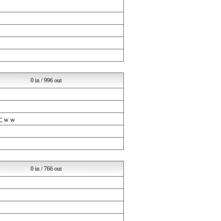
0 in / 996 out
にｗｗ
0 in / 766 out