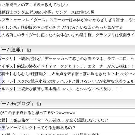
トウの金スキルはどれ取ったほうがいい？
白い単発モノのアニメ映画教えて欲しい
ァタジー9』とかいうとんでもない名作
機動戦士ガンダム 第08MS小隊』サンダースは頼れる男
ム 第08MS小隊』サンダースは頼れる男
ネトフリで最速公開するよ！→なぜかXで大炎上中wwwwwww...
スプラトゥーン レイダース』スモーカーは本体が弱いからぎりぎり許せ… や
バレる水着セイちゃん
あたしンち』晩御飯のおかずがチクワだけみたいな回があった気がする
『FF7 リバース』の大量コンテンツで疲れ、離れたプレイヤーい...
この名前このライダーに使ったの勿体ないよね選手権」グランプリは仮面ライ
ピオンズ】ゲッコウガ対策やスコヴィランの評価は？対戦環境を語る...
 UP SHOP「オペラセリア」コラボ情報 第2弾公開⚔
ド3選「ドリームキャスト」「セガサターン」
ゲーム速報
[一覧]
ホモがバリバリ現役なのにそれの上位互換みたいなの出してくるとはね
フサパンはどんな性能になるかな？
ガークリ】正統派だけど、デッッッカって感じの水着のマネ、ラファエ口、セ
じめ対策するシオン
アイギス】納涼の浴衣イベ！？マータンとリッチ、エターナーが来る模様！！
ムで一番嫌いなジャンル
ピオンズ】ピカチュウやイーブイ等「進化前ポケモン」の実戦投入は...
花騎士】むちむち×ほぼ痴女… ＆童貞を穀す服っぽい服をきたホウオウボクへ
つ大阪ですやん🐙
ミストレ】スク水?競泳水着?のサレハルドと透けるシャツが叡智な水着ツェ
 レイダース』スモーカーは本体が弱いからぎりぎり許せ… やっぱ...
クルスタ】正統派な叡智な黒水着のコハルコとシルヴィへの反応！！！
の音楽
変えた方がよくない？
委員長のトレーニング
のゲーム+αブログ
[一覧]
晩御飯のおかずがチクワだけみたいな回があった気がする
サム】64話感想まとめ チトセオー編始まるか？
S5がこのまま終わると思ってるやつwwwwww
ボと置き傘
悲報】PS独占格ゲー「マーベル闘魂 」が全く話題になってない
イダーに使ったの勿体ないよね選手権」グランプリは仮面ライダーシ...
ンテンドーダイレクトってやる意味あるの？
ル変わってるな 前はヒーローズで終わってたのにどうした
ク】とこしえの杖は確保必須だった？代用武器と後から伸びる評価を...