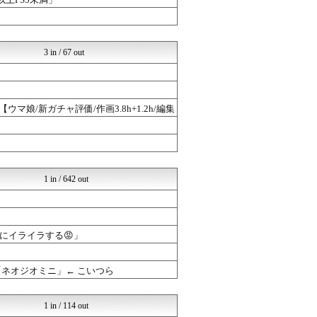
3 in / 67 out
娘/新ガチャ評価/作画3.8h+1.2h/編集
1 in / 642 out
にイライラする😡」
ネオジオミニ」← こいつら
1 in / 114 out