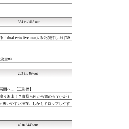
ミリシタまとめ雑談
げぇ速
ゲーハーの窓
ゆるゲーマー遅報
384 in / 418 out
ウマ娘うまぴょい速報
げぇ速
ミリシタまとめ雑談
win live tour大阪公演打ち上げ39
ゆるゲーマー遅報
ミリシタまとめ雑談
けおけお速報
ルフレch. - ファイア...
決定📢
ウマツイちゃんねる
ゲーハーの窓
げぇ速
253 in / 89 out
ミリシタまとめ雑談
ミリシタまとめ雑談
ゆるゲーマー遅報
る展開へ…【三影傑】
ウマ娘うまぴょい速報
mutyunのゲーム+αブ...
沢山！？貴様ら何から始める？( •᷄ὤ•᷅ )
ウマツイちゃんねる
さ＋扱いやすい潜在、しかもドロップしやす
げぇ速
PC ゲームの気になるもの
mutyunのゲーム+αブ...
チゲ速
49 in / 449 out
ミリシタまとめ雑談