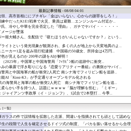
最新記事情報 - 08/08 04:01
統領、高市首相ににブチギレ「金はいらない。心からの謝罪をしろ！」
練中だったK1E1戦車で火災、乗員は避難…エンジンルーム付近か...
ジ氏、冷やし中華を完全否定した『理由』、ガチでヤバイ・・・・・・
イメージが墜落
ー堀大輔さん、生配信で「寝たほうがいんじゃないですか？」という...
ライトという発光現象が観測され、多くの人が地上から天変地異のよ...
ニーカー1足を盗み現行犯逮捕 中国籍の50歳女、所持金は4万円...
色が見えるのか 200年の謎をAIが解明！
2025年」中国軍と中国海警局「ﾌｨﾘﾋﾟﾝ船の追跡中に衝突...
みの暴露で浮き彫りになる『恋愛リアリティー番組』の裏側がヤバイ...
警局と中国海軍の船が衝突2人死亡 南シナ海でフィリピン船を追跡...
能AI「Kimi-K3」が予定通りオープンモデル化される
共の海警局と海軍の船が衝突2人死亡 南シナ海でフィリピン船を追...
に柔らかい手を持つ人、話題にｗｗｗｗ「脳が理解を拒む」「ミギー」
：ジャイアンツ李政厚（イ・ジョンフ）、1試合で2本塁打… 今季...
三峡ダム「決壊危機」台風13号「三峡直撃確定」日本「最も強い勢...
誤情報を拡散した左派、間違いを指摘されても頑として認めなかった...
.
たマンモスやナチス軍艦など露出、熱波でドナウ川が歴史的渇水！
[一覧]
、ガチでやらかしてしまう・・・・
弾ガラスの件で誤情報を拡散した左派、間違いを指摘されても頑として認めな
本共産党の街宣車、ほんと碌でもないな
学生の段階で人生を確定させるドイツ式の制度、「バカを振い落せるから合理
な案件やるか」少年の闇バイト募り侵入盗繰り返す 容疑で中学生2...
を見せてあげる」女児を公園内に誘い込みわいせつか アダルトビデ...