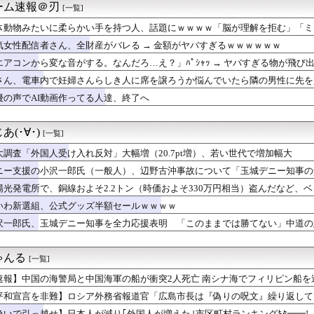
ーム速報＠刃
[一覧]
亡して取り残された中道議員が絶体絶命の窮地、「今度は宏池会に矛...
スリーパー堀大輔さん、リスナーから「寝たほうがいい！」と言われ...
体動物みたいに柔らかい手を持つ人、話題にｗｗｗｗ「脳が理解を拒む」「ミ
妊婦さんらしき人に席を譲ろうか悩んでいたら隣の男性に先を越され...
気女性配信者さん、全財産がバレる → 金額がヤバすぎるｗｗｗｗｗｗ
国企業Zbtlink製ルーター20機種にバックドア、外部から...
リカが大艦巨砲主義に回帰！？雇用統計の激震に備えて…？！
エアコンから変な音がする。なんだろ…え？」ﾊﾟｼｬｯ → ヤバすぎる物が飛び
時代のトイレ事情に驚き「調べてみたんだけど…エグくない？」8/...
さん、電車内で妊婦さんらしき人に席を譲ろうか悩んでいたら隣の男性に先を
しい」中国国防省が防衛白書に反発…日本の新型軍国主義と批判！
ない空気が漂い始めてしまうｗｗｗｗｗｗ
優の声でAI動画作ってる人達、終了へ
西村ゆか氏、新党結成巡る”ブチギレ”投稿を謝罪「配慮に欠けた行...
受け入れ反対」大幅増（20.7pt増）、若い世代で増加幅大
ージシャンSUGIZOさん、『爆弾発言』キタァアアアアアーーー...
(･∀･)
[一覧]
2年連続で国家公務員月給3%増の「1万5056円」引き上げ勧告...
京駅で鍵が空いているコインロッカーが散見、「ラッキー」と思って...
大調査「外国人受け入れ反対」大幅増（20.7pt増）、若い世代で増加幅大
市総理が防弾ガラスやSPに守られてながら平和式典でスピーチして...
ニー支援の小沢一郎氏（一般人）、辺野古沖事故について「玉城デニー知事の
画作ってる人達、終了へ
用する人がいる」
パキスタン トルコ３カ国 相互防衛協定締結
陽光発電所で、銅線およそ2.2トン（時価およそ330万円相当）盗んだなど、
資部】爆裂決算で任天堂復活ッッ！？
の半分はすでに売却 富山で「金属盗対策法違反（去年9月施行）」による検
いわ新選組、公式グッズ半額セールｗｗｗｗ
ー虐めが流行ってる模様
沢一郎氏、玉城デニー知事を全力応援表明 「このままでは勝てない」中道の
国製の「プレハブ住宅」に世界から注文が殺到 その理由は？[8/...
」※中道は支援表明せず
顔を出さず出席した男性、他の職員に促され顔を出してみた結果ｗｗ...
院、手術ミスで女性患者を「植物状態」にしてしまう・・・
ゃんる
[一覧]
 韓国サッカー協会 2011～12年に国際審判員らを性接待
巡る防衛相発言を批判、横浜駅西口で市民ら #高市小泉麻生めちゃ...
速報】中国の海警局と中国海軍の船が衝突2人死亡 南シナ海でフィリピン船を
の書き順｣は"絶対"ではない…60年以上前に作られた文部省の｢...
平和宣言を非難】ロシア外務省報道官「広島市長は『偽りの呪文』繰り返して
99円」セール！全43巻「22,704円」→「4,257円...
急いで引っ越せ】日本人が減り｢外国人が増えた｣市区町村ランキングｷﾀ━━!