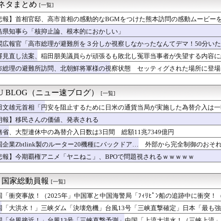
われなくなるから良かったね 〜 れいわ信者「“れいわ信者”や“...
ネタまとめ
[一覧]
代理人のやりとり、「地獄すぎて完全にコントになってる……」と衝...
レジ都合で消費税を0％にできません！」 → X民「指定ゴミ袋を...
悲報】首相官邸、高市首相の感動的なBGMをつけた熊本訪問の感動ムービー
い時に稼いだ金をすべてメジャー株に注ぎ込めば配当金で暮らせそう...
島県知事ら「核抑止論、根本的におかしい」
ウクライナが核放棄しなければロシア侵攻しなかった」！
閣広報官「高市総理が避難所を３分しか視察しなかったなんてデマ！50分いた
、世界に売るものがなさすぎて史上初めて韓国台湾に輸出額抜かされ
公式グッズ半額セールｗｗｗｗ
審見直し法案、稲田朋美議員らが頑張るも敗北し冤罪当事者が失望する内容に
平和式典で女子児童を警察が取り押さえて無理矢理、排除しました！...
市総理の避難所訪問、北朝鮮将軍様の視察状態 セッティグされた場所に登場
派「円安は輸出が伸びで日本経済ホクホク！」⇒ 世界に売る物が無...
良かった」と賛美を受ける しかし他の避難所では…
禁止に釈明が必要】 韓国のCPTPP加盟への課題を関西外大教授...
パン1個で我慢するよ」〈年金月17万円・74歳男性〉物価高で変...
KU BLOG（ニュー速ブログ）
[一覧]
経験の娘婿を重役にして収賄で起訴された
田文雄元首相「円安を阻止するために日米の通貨当局が実施した為替介入は一
続赤字へ 「貯金」数年で枯渇、研究者の削減不可避
デニー知事を全力応援表明 「このままでは勝てない」中道の態度を...
朗報】移民さんの価値、発表される
Iにやらせていい？「13歳の壁」と子どもが賢くなる生成AIの使...
務省、大型連休中の為替介入日数は3日間 総額11兆7349億円
のブーム 〜 米国・欧州でも「韓国旅行」ブーム
、地震の中での手術映像がヤバすぎる → 医療機器が飛び交う激震...
国企業Zbtlink製のルーター20機種にバックドア… 外部から完全制御のおそ
本という家は、自ら玄関を開けて招き入れた客によって家の中が無茶...
悲報】今期覇権アニメ「ヤニねこ」、BPOで問題視されるｗｗｗｗｗ
日本のイ・ガンイン”と呼ぶのも恥ずかしいレベル」“停滞”する久...
産旅行」禁じる大統領令 米国籍取得を目的とした中国人らの渡米を...
ループ、田園都市線の橋脚にスプレーで落書きする動画がネットで話...
)＜国家総動員報
[一覧]
国人が増えた｣市区町村ランキング 1位 大阪市、2位 横浜市、...
国「衝突事故！（2025年」中国軍と中国海警局「ﾌｨﾘﾋﾟﾝ船の追跡中に衝突！（
円安を阻止するために日米の通貨当局が実施した為替介入は一時しの...
」日本「隠蔽された事実報道！（2026年」→
いなら交渉にもならないよ 〜 【日本水産物輸入禁止に釈明が必要...
国「大洪水！」三峡ダム「決壊危機」台風13号「三峡直撃確定」日本「最も強
 韓国サッカー協会 2011～12年に国際審判員らを性接待
15号「中国本土でぶつかり合う（前代未聞」→
国「台風接近！」台風13号「三峡直撃予測」中国「上流大洪水！（三峡上流」