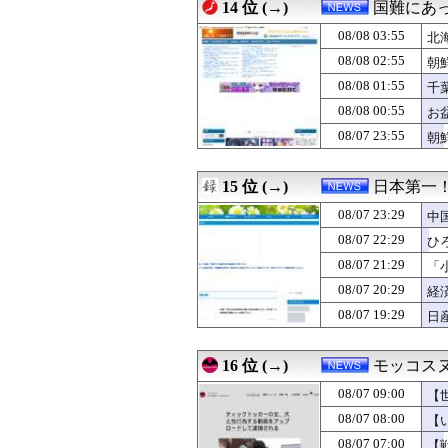
08/07 06:45
14 位 (→)
逮捕案件だろ 〜
国難にあ
08/07 06:30
【MLB】“韓国
08/08 03:55
北
08/07 06:00
【アホの大朝鮮】
[8/7
08/07 06:00
08/08 02:55
【中川翔子】才
朝
08/07 05:00
【がん原因】1位
08/08 01:55
千
08/07 04:00
【ガンダム戦艦
性
08/08 00:55
お
08/07 03:00
【食洗機】韓国
私
08/07 02:40
高市首相、2年
08/07 23:55
朝
08/07 02:00
【フランス人の日
08/07 00:00
上海一月風暴とは
15 位 (→)
日本第一
08/07 23:29
中
08/07 22:29
ひ
08/07 21:29
「
08/07 20:29
経
08/07 19:29
日
16 位 (→)
モッコス
08/07 09:00
【
08/07 08:00
【
08/07 07:00
【