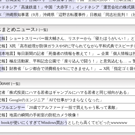
んの価値、発表される
放流（決壊危機」中国「下流大水害（震え声」→
国が熊本被災地に水を支援 ⇒ トイレの水にｗｗｗｗｗｗｗ
ンドネシア「高速鉄道！」中国「大赤字！」インドネシア「運営会社の株式購
でトップ当選の河合ゆうすけ市議、埼玉知事選（来年８月）に立候補...
ンドネシア「700km延伸計画！（実質中止」→
本「沖縄県知事選（9月」沖縄県「辺野古転覆事件」日教組「同志社批判！（
 〜 【聯合ニュース】 韓国サッカー協会 2011～12年に国...
ﾞﾊﾞ」特別調査委員会「同志社に猛省促す」→
国、広島原爆投下から８１年を迎えたことを受け「日本は原爆被害者...
ー「20歳でアルファード一括で買えちゃう私って素敵」
スまとめニュース♪
[一覧]
中の為替介入日数は3日間 総額11兆7349億円
悲報】ショートスリーパー堀大輔さん、リスナーから「寝たほうがいい！」と言
本は原爆落とされて当然。どの国も同情なんかしない」
学的アドバイスに激昂 ｗｗｗｗｗｗｗｗｗ
に核持ち出すか…中ロに備え「短距離戦術核」を検討
悲報】X民「高市総理が防弾ガラスやSPに守られてながら平和式典でスピー
瞬間の手術室の防犯カメラ映像！
ような人！」 ← 突っ込み殺到 ………
熊本地震】毎日新聞の記者「死傷者の情報を教えて！」 → 企業「個人情報は控
か——労働者が上海・南京間の鉄道を31時間止めた造反派の始まり
ないでしょ？教えてよ？教えてよ？」
ム姓が多いのか】 韓国の姓は250、日本は30万…歴史的背景を...
悲報】極左活動家、平和記念公園で「座り込んで闘う！」と意気込むも… → 
たなし 〜 韓国警察、大韓サッカー協会を家宅捜索 代表監督選...
悲報】財務省「レジ都合で消費税を0％にできません！」 → X民「指定ゴミ
産党の街宣車、ほんと碌でもないな
んだけど？」ｗｗｗｗｗｗｗｗｗｗｗｗｗｗ
な 〜 【速報】れいわ新選組、新たな党名は「いのちの党」 略称...
国企業Zbtlink製ルーター20機種にバックドア、外部から...
over
[一覧]
】トルコが選ばれた理由がヤバい！ネット民が激論した結果
究者「株式投資にハマる若者はギャンブルにハマる若者と同じ傾向がある」
高市。総理大臣という立場だとしても、自分のやってる感を出す効果...
反対したエース級の財務官僚、左遷されるｗｗｗｗｗｗ
悲報】Googleのエンジニア「AIで仕事がつまらなくなった」
——紡績工場の保安員が38歳で党副主席になった「ヘリコプター式...
ンフルエンサー「20歳でアルファード一括で買えちゃう私って素敵」
】宗教行為と激詰めした派遣社員、ネットで大炎上
悲報】地震の瞬間の手術室の防犯カメラ映像！
」台風13号「三峡直撃予測」中国「上流大洪水！（三峡上流」中国...
速鉄道！」中国「大赤字！」インドネシア「運営会社の株式購入！（...
c bookが使いにくすぎてWindows買おうとしたら高くてビビったwwwwww
選（9月」沖縄県「辺野古転覆事件」日教組「同志社批判！（社民系...
日本語が通じたから殺戮が少なかった？歴史の真実