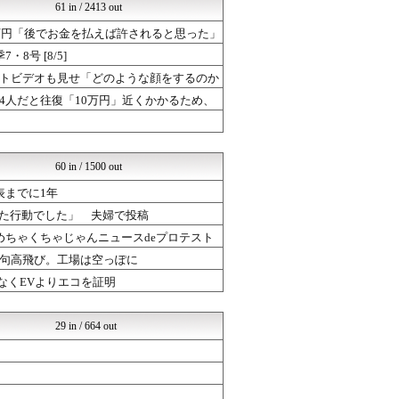
反日愚国 恨寓瘻
61 in / 2413 out
脱亜論
万円「後でお金を払えば許されると思った」
かたすみ速報
モッコスヌ〜ン
号 [8/5]
モッコスヌ〜ン
トビデオも見せ「どのような顔をするのか
モッコスヌ〜ン
4人だと往復「10万円」近くかかるため、
モッコスヌ〜ン
]
とりのまるやき（保守）
モッコスヌ〜ン
ネトウヨにゅーす
60 in / 1500 out
表までに1年
けた行動でした」 夫婦で投稿
ちゃくちゃじゃんニュースdeプロテスト
句高飛び。工場は空っぽに
スなくEVよりエコを証明
29 in / 664 out