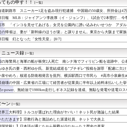
 パヨク「アジア人民、中国人民と連帯して戦おー！悪政高市を打倒...
ってもの申す！！
[一覧]
のイチロー”イ・ジョンフが痛恨ミス 9回2死からまさか…サヨナ...
海道釧路市 スニーカー1足を盗み現行犯逮捕 中国籍の50歳女、所持金は4
中国外務省、広島原爆投下に関して「同情を得ようと核被害者の立場...
]
能と虚言癖が同居する“しょこたん”が天下を取れなかった理由
鮮日報 MLB：ジャイアンツ李政厚（イ・ジョンフ）、1試合で2本塁打… 今季7・8
は感染症16.6%！喫煙・飲酒より多い衝撃の真実
葉市 「インコを見せてあげる」女児を公園内に誘い込みわいせつか アダル
】主砲よりMS貼り付けが正解？ブリッジ剥き出しの謎を考察
的な興味湧いた」75歳男を逮捕 [8/7]
盆の帰省は、妻が「新幹線のほうが楽」と譲りません。東京から大阪まで家族
人が騒ぐ「水洗い」は予備洗浄だった！日本の飲食店の衛生習慣を解説
は車で節約したいのですが、実際の費用はどれくらい違うのでしょうか？ [8/7
限定の消費減税「確実に戻す」発言は「私の覚悟」
鮮日報 幻となった「女性天皇」 [8/7]
本好き】中国人女性が「日本人と間違われた」衝撃エピソードが示す...
——造反派が一夜で市の権力を奪った1967年1月
！ニュース録
[一覧]
国の海警局と海軍の船が衝突2人死亡 南シナ海でフィリピン船を追跡中、公
ろゆき氏の妻・西村ゆか氏、新党結成巡る”ブチギレ”投稿を謝罪「配慮に欠
小泉やめろ」核巡る防衛相発言を批判、横浜駅西口で市民ら #高市小泉麻生め
済崩壊の中国・広東省の工場にて経営者が従業員に半年以上給料未払いした挙
産e-power、無給油で1980km走行しギネス記録を達成、無駄な発電や送電ロ
ヌ〜ン
[一覧]
世界三大料理】トルコが選ばれた理由がヤバい！ネット民が激論した結果
いただきます】宗教行為と激詰めした派遣社員、ネットで大炎上
戦国皆殺し】日本語が通じたから殺戮が少なかった？歴史の真実