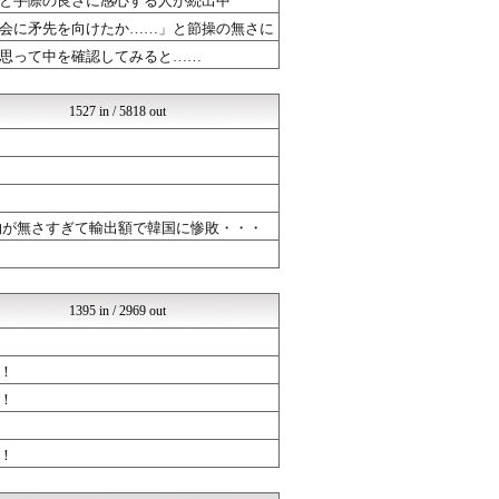
と手際の良さに感心する人が続出中
おーるじゃんる
会に矛先を向けたか……」と節操の無さに
とりのまるやき（保守）
思って中を確認してみると……
NEWSまとめもりー｜2c...
U-1 NEWS.
軍事・ミリタリー速報☆彡
1527 in / 5818 out
常識的に考えた
オレ的ゲーム速報＠刃
│米国株ETFまとめ速報
国難にあってもの申す！！
NEWSまとめもりー｜2c...
おーるじゃんる
物が無さすぎて輸出額で韓国に惨敗・・・
U-1 NEWS.
あじあニュースちゃんねる
オレ的ゲーム速報＠刃
常識的に考えた
1395 in / 2969 out
│米国株ETFまとめ速報
かたすみ速報
ネトウヨにゅーす
！
なんJ政治ネタまとめ
厳選！韓国情報
！
国難にあってもの申す！！
軍事・ミリタリー速報☆彡
！
日本第一！ニュース録
NEWSまとめもりー｜2c...
おーるじゃんる