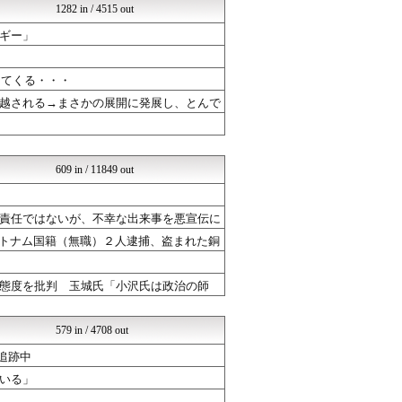
1282 in / 4515 out
U-1 NEWS.
政経ワロスまとめニュース♪
ギー」
オレ的ゲーム速報＠刃
常識的に考えた
│米国株ETFまとめ速報
出てくる・・・
国難にあってもの申す！！
越される→まさかの展開に発展し、とんで
軍事・ミリタリー速報☆彡
日本第一！ニュース録
もえるあじあ(･∀･)
NEWSまとめもりー｜2c...
609 in / 11849 out
おーるじゃんる
U-1 NEWS.
政経ワロスまとめニュース♪
責任ではないが、不幸な出来事を悪宣伝に
オレ的ゲーム速報＠刃
ベトナム国籍（無職）２人逮捕、盗まれた銅
常識的に考えた
挙は初
│米国株ETFまとめ速報
ネトウヨにゅーす
態度を批判 玉城氏「小沢氏は政治の師
国難にあってもの申す！！
オレ的ゲーム速報＠刃
おーるじゃんる
579 in / 4708 out
脱亜論
日本第一！ニュース録
追跡中
知りタイムズ
いる」
オレ的ゲーム速報＠刃