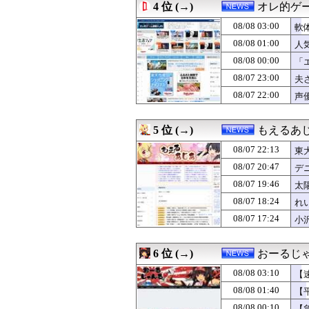
4 位 (→)
オレ的ゲ
08/07 23:09
某週刊誌が完全逃
08/07 23:08
【悲報】ショート
08/08 03:00
軟
08/07 23:00
夫さん、電車内で
08/08 01:00
人
08/07 23:00
【IT/ネット】中
08/08 00:00
08/07 23:00
【米国株】アメ
「
08/07 22:55
GACKT、戦国
08/07 23:00
夫
08/07 22:33
「盗人たけだけ
も
08/07 22:00
声
08/07 22:29
ひろゆき氏の妻・
08/07 22:13
東大調査「外国人
08/07 22:12
【悲報】大物ミュ
5 位 (→)
もえるあじあ
08/07 22:10
【速報】人事院、
08/07 22:09
激混みのはずの東
08/07 22:13
東
08/07 22:08
【悲報】X民「高
08/07 20:47
デ
08/07 22:00
声優の声でAI動
利
08/07 19:46
08/07 22:00
【速報】サウジ 
太
08/07 22:00
【おんＪ株式投
線
08/07 18:24
れ
08/07 21:55
【悲報】タイミ
08/07 17:24
小
08/07 21:55
中国メディア 中
匠
08/07 21:40
オンライン会見に
08/07 21:40
【速報】京大病
6 位 (→)
おーるじ
08/07 21:30
【聯合ニュース】
08/07 21:29
「小泉やめろ」核
08/08 03:10
【
08/07 21:22
学校で習う｢漢字
08/08 01:40
【
08/07 21:20
『クローバー』全巻「
08/08 00:10
【