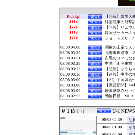
PickUp!
【悲報】韓国大
ｵﾇﾇﾒ
韓国陸軍の射撃訓
ｵﾇﾇﾒ
【悲報】リュウ
ｵﾇﾇﾒ
韓国サッカーの
ｵﾇﾇﾒ
ショートスリーパ
08/08 04:00
関東の上空でスプ
08/08 03:55
北海道釧路市 ス
08/08 03:51
白黒のコマになぜ
08/08 03:29
中国「衝突事故！（
08/08 03:12
【悲報】ゆうちゃ
08/08 03:10
【速報】中国の海
08/08 03:00
【AI】中国製高性
08/08 03:00
【産経新聞】 中
08/08 03:00
軟体動物みたい
08/08 02:55
朝鮮日報 MLB
08/08 02:40
中国「大洪水！」
08/08 02:39
防弾ガラスの件で
1 位 (→)
U-1 NEWS
08/08 02:27
川底に沈んでい
08/08 02:12
【悲報】熊本市
08/08 02:39
防
08/08 02:07
【ニュース】日
08/08 01:09
小
08/08 02:00
【京都】「グレー
08/08 01:55
千葉市 「インコ
08/08 00:09