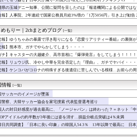
に核持ち出すか…中ロに備え「短距離戦術核」を検討！
え 〜 パさん「平和を願う式典なのに防弾ガラスと防弾バッグSP...
縄県の玉城デニー知事、公開に疑問を呈したのは「報道機関による公開ではな
ルで『異変』が起こっている模様・・・・・・
」とよくわからない説明
速報】人事院、2年連続で国家公務員月給3%増の「1万5056円」引き上げ勧告 
大統領、出産旅行を禁じる大統領令「米国籍取得を目的とした中国人...
失敗だ」と日本を舞台にした某アメリカ産アニメが話題に、日本と韓...
新聞の記者「死傷者の情報を教えて！」 → 企業「個人情報は控え...
とめもりー｜2chまとめブログ
[一覧]
念公園を追い出された左翼さん、流石にキモすぎて炎上
資にハマる若者はギャンブルにハマる若者と同じ傾向がある」
悲報】ゆうちゃみの暴露で浮き彫りになる『恋愛リアリティー番組』の裏側が
加藤純一さんのファンに「RUSTでお気に入りの配信者が負けて嫌...
悲報】熊本市、ガチでやらかしてしまう・・・・
慰安婦を侮辱」したユーチューバーによる「正義連の名誉毀損」認める
ガチ】キャスターの大越健介、高市首相に『爆弾発言』をしてしまう！！！！
3メートルのコンクリート貯蔵機器の清掃中に転落し男性死亡、伏見...
スズキ、欧州輸出 日本の独自規格で現地・中国勢に対抗
悲報】リュウジ氏、冷やし中華を完全否定した『理由』、ガチでヤバイ・・・
本が中国へのフォトレジスト供給を停止できない理由 [8/7]
悲報】ケンコバがコロナの特殊すぎる後遺症に苦しんでいる模様…お前らの周
一郎氏（一般人）、辺野古沖事故について「玉城デニー知事の責任で...
ト「原爆を二度と使わせてはならない」→リプ「もちろん中国の核も...
広東省の工場にて経営者が従業員に半年以上給料未払いした挙句高飛...
国情報
[一覧]
ーザー、車の任意保険にブチギレてしまう！！！！！！
と吹聴したのを真に受けた中国人旅行客、だが代替旅行先が日本ほど...
国サッカーのイメージが墜落
家、平和記念公園で「座り込んで闘う！」と意気込むも… → 警察...
国警察、大韓サッカー協会を家宅捜索 代表監督選考巡り
leのエンジニア「AIで仕事がつまらなくなった」
国人の対日好感度が過去最高に、「ノージャパン」は終わった？＝ネット「中国
経営陣、倉庫の商品を持ち出し「ドローン攻撃で焼失した」として処...
部】サンリオの目標株価は信用できるか？ゲーム部門新設は期待でき...
-POPアイドルの約半数が3年後には姿を消す…損益分岐点突破は4％未満
銅線およそ2.2トン（時価およそ330万円相当）盗んだなど、ベ...
韓日共同調査】「日本に良い印象」の韓国人54.3％ 13年以降で最高に 日本人
、無給油で1980km走行しギネス記録を達成、無駄な発電や送...
先生は何してる？ 授業がなくても「大忙し」のワケ