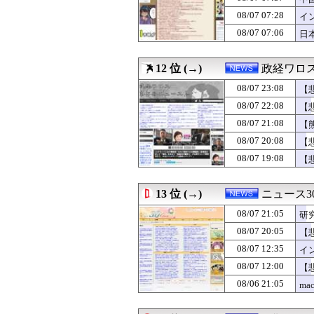
08/07 14:19
【朗報】移民さ
急
08/07 07:28
08/07 14:07
【ニュース】 韓
イ
08/07 13:51
歴代最多得票記録
イ
08/07 07:06
日
08/07 13:15
氷山の一角ニダ！
ｹ
08/07 12:52
（ ´_ゝ`）中
08/07 12:35
インフルエンサ
12 位 (→)
政経ワロ
08/07 12:12
財務省、大型連休
08/07 23:08
【
08/07 12:07
中国外務省「日
医
08/07 12:00
米国、韓国防衛
08/07 22:08
【
08/07 12:00
【悲報】地震の
る
08/07 21:08
【
08/07 12:00
安亭事件とは何
ら
08/07 20:08
08/07 11:30
【なぜ韓国にはキ
【
08/07 11:15
FIFA制裁待っ
08/07 19:08
【
08/07 10:07
【画像】日本共
る
08/07 09:15
次の選挙迄の命だ
08/07 09:00
【IT/ネット】中
13 位 (→)
ニュース30
08/07 09:00
【世界三大料理
08/07 21:05
研
08/07 08:11
辻元清美「おい、
08/07 08:07
【朗報】減税に
08/07 20:05
【
08/07 08:00
王洪文とは何者か
08/07 12:35
イ
08/07 08:00
【いただきます
08/07 12:00
【
08/07 07:57
中国「台風接近！
08/07 07:28
インドネシア「高
08/06 21:05
ma
08/07 07:06
日本「沖縄県知事
08/07 07:00
【戦国皆殺し】