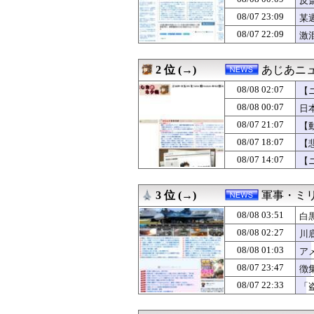
反
08/08 01:40
【平和宣言を非
08/07 23:09
某
08/08 01:31
安倍難去ってサ
呆
08/07 22:09
08/08 01:12
【ガチ】キャス
激
08/08 01:09
小学生の段階で人
08/08 01:03
アメリカの終戦
2 位 (→)
あじあニ
08/08 01:00
【東京】「ミラー
08/08 01:00
人気女性配信者さ
08/08 02:07
【
08/08 01:00
【悲報】トラン
08/08 00:07
日
08/08 00:55
お盆の帰省は、妻
08/08 00:12
【悲報】リュウ
08/07 21:07
【
08/08 00:10
【急いで引っ越せ
08/07 18:07
【
08/08 00:09
反斎藤知事派が本
08/07 14:07
【
08/08 00:07
日本をダメにし
08/08 00:00
「エアコンから変な
08/08 00:00
妊娠のフィリピン
3 位 (→)
軍事・ミ
08/08 00:00
【金融】ウリ信
08/08 00:00
【朝鮮日報】幻
08/08 03:51
白
08/08 00:00
毛沢東、党内の
08/08 02:27
川
08/07 23:59
【悲報】首相官
08/07 23:56
08/08 01:03
韓国サッカーの
ア
08/07 23:55
朝鮮日報 幻となっ
08/07 23:47
徴
08/07 23:47
徴集兵の20％
08/07 22:33
「
08/07 23:29
中国の海警局と海
08/07 23:12
【悲報】ケンコバ
08/07 23:10
沖縄県の玉城デニ