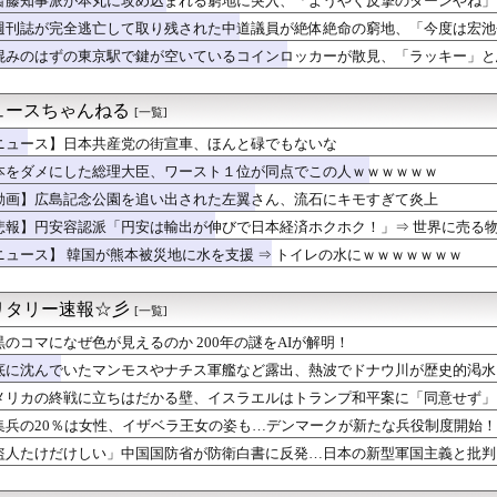
斎藤知事派が本丸に攻め込まれる窮地に突入、「ようやく反撃のターンやね」
難】ロシア外務省報道官「広島市長は『偽りの呪文』繰り返している」
週刊誌が完全逃亡して取り残された中道議員が絶体絶命の窮地、「今度は宏池
ナエ禍蔓延・・・なぜ日本人は妙ちくりんな女に騙されてしまったのか
れる人が続出
ターの大越健介、高市首相に『爆弾発言』をしてしまう！！！！！
混みのはずの東京駅で鍵が空いているコインロッカーが散見、「ラッキー」と
生を確定させるドイツ式の制度、「バカを振い落せるから合理的だ」...
に立ちはだかる壁、イスラエルはトランプ和平案に「同意せず」！
ュースちゃんねる
[一覧]
くらいは当たっても仕方ないと」運転手男（49）を再逮捕 ベント...
ん、全財産がバレる → 金額がヤバすぎるｗｗｗｗｗｗ
ニュース】日本共産党の街宣車、ほんと碌でもないな
プおやびん、ブチギレ「イランはとんでもない二枚舌だ！！」
本をダメにした総理大臣、ワースト１位が同点でこの人ｗｗｗｗｗｗ
が「新幹線のほうが楽」と譲りません。東京から大阪まで家族4人だ...
ジ氏、冷やし中華を完全否定した『理由』、ガチでヤバイ・・・・・・
動画】広島記念公園を追い出された左翼さん、流石にキモすぎて炎上
】日本人が減り｢外国人が増えた｣市区町村ランキングｷﾀ━━!
悲報】円安容認派「円安は輸出が伸びで日本経済ホクホク！」⇒ 世界に売る
丸に攻め込まれる窮地に突入、「ようやく反撃のターンやね」と手際...
ニュース】 韓国が熊本被災地に水を支援 ⇒ トイレの水にｗｗｗｗｗｗｗ
た総理大臣、ワースト１位が同点でこの人ｗｗｗｗｗｗ
音がする。なんだろ…え？」ﾊﾟｼｬｯ → ヤバすぎる物が飛び...
人技能実習生に帰国迫る 「権利を侵害」監理団体などに314万円...
リタリー速報☆彡
[一覧]
組が第三者委立ち上げ 元役員の不正巡り調査
となった「女性天皇」
黒のコマになぜ色が見えるのか 200年の謎をAIが解明！
「自己批判」を密告合戦に変えて幹部を黙らせる
底に沈んでいたマンモスやナチス軍艦など露出、熱波でドナウ川が歴史的渇水
邸、高市首相の感動的なBGMをつけた熊本訪問の感動ムービーを投稿
イメージが墜落
メリカの終戦に立ちはだかる壁、イスラエルはトランプ和平案に「同意せず」
た「女性天皇」 [8/7]
集兵の20％は女性、イザベラ王女の姿も…デンマークが新たな兵役制度開始！
は女性、イザベラ王女の姿も…デンマークが新たな兵役制度開始！
盗人たけだけしい」中国国防省が防衛白書に反発…日本の新型軍国主義と批判
軍の船が衝突2人死亡 南シナ海でフィリピン船を追跡中、公表まで...
がコロナの特殊すぎる後遺症に苦しんでいる模様…お前らの周りにも...
ー知事、公開に疑問を呈したのは「報道機関による公開ではなく、公...