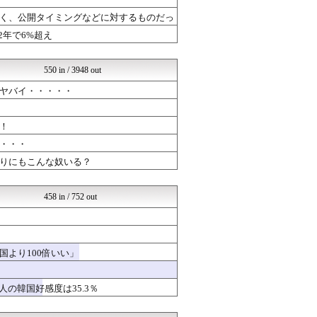
軍事・ミリタリー速報☆彡
反日愚国 恨寓瘻
く、公開タイミングなどに対するものだっ
NEWSまとめもりー｜2c...
2年で6%超え
おーるじゃんる
U-1 NEWS.
政経ワロスまとめニュース♪
550 in / 3948 out
あじあニュースちゃんねる
ニュース30over
ヤバイ・・・・・
オレ的ゲーム速報＠刃
かたすみ速報
！
常識的に考えた
│米国株ETFまとめ速報
・・・
国難にあってもの申す！！
りにもこんな奴いる？
もえるあじあ(･∀･)
おーるじゃんる
日本第一！ニュース録
458 in / 752 out
NEWSまとめもりー｜2c...
U-1 NEWS.
政経ワロスまとめニュース♪
ニュース30over
より100倍いい」
軍事・ミリタリー速報☆彡
│米国株ETFまとめ速報
もえるあじあ(･∀･)
の韓国好感度は35.3％
日本第一！ニュース録
知りタイムズ