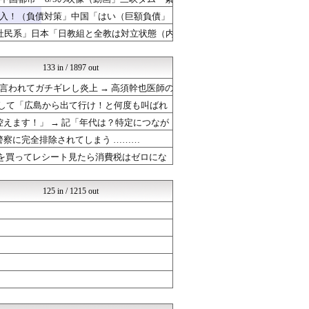
NEWSOKU BLOG（...
あじあニュースちゃんねる
入！（負債対策」中国「はい（巨額負債」
もえるあじあ(･∀･)
社民系」日本「日教組と全教は対立状態（内
反日愚国 恨寓瘻
もえるあじあ(･∀･)
ニュース30over
133 in / 1897 out
NEWSOKU BLOG（...
われてガチギレし炎上 → 高須幹也医師の
あじあニュースちゃんねる
かたすみ速報
チして「広島から出て行け！と何度も叫ばれ
ニュース30over
えます！」 → 記「年代は？特定につなが
ネトウヨにゅーす
警察に完全排除されてしまう ………
脱亜論
反日愚国 恨寓瘻
袋を買ってレシート見たら消費税はゼロにな
あじあニュースちゃんねる
反日愚国 恨寓瘻
かたすみ速報
125 in / 1215 out
モッコスヌ〜ン
とりのまるやき（保守）
あじあニュースちゃんねる
ネトウヨにゅーす
モッコスヌ〜ン
/)；｀ω´)＜国家総動...
/)；｀ω´)＜国家総動...
/)；｀ω´)＜国家総動...
モッコスヌ〜ン