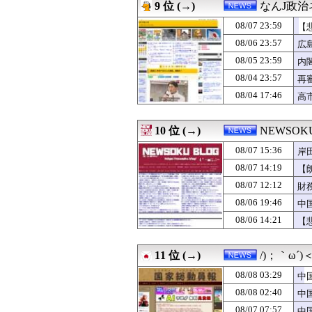
08/07 19:15
もうれいわって言
9 位 (→)
なんJ政治
08/07 19:09
ジャンポケ斎藤と
08/07 23:59
08/07 19:08
【悲報】財務省「
【
08/07 19:00
夜職嬢とかって若
08/06 23:57
広
08/07 18:51
石破茂前総理「
08/05 23:59
内
08/07 18:29
経済大国の日本
08/07 18:24
れいわ新選組、
08/04 23:57
再
08/07 18:08
【！】左派「広島
08/04 17:46
高
08/07 18:07
【悲報】円安容認
で
08/07 18:00
【日本水産物輸入
08/07 18:00
【生活】「今晩は
10 位 (→)
NEWSO
08/07 18:00
文在寅、航空未
08/07 15:36
岸
08/07 17:29
【東大】2年連
08/07 17:24
小沢一郎氏、玉城
08/07 14:19
【
08/07 17:22
夏休みの宿題をA
08/07 12:12
財
08/07 17:15
いつもの自分発
08/07 17:08
08/06 19:46
【動画】熊本病院
中
08/07 17:06
百田尚樹「今、日
08/06 14:21
【
08/07 16:30
【サッカー】「“
08/07 16:29
トランプ氏、「出
08/07 16:09
【悲報】外国人グ
11 位 (→)
/)；｀ω´
08/07 16:02
「日本人が減り外
08/08 03:29
中
08/07 15:36
岸田文雄元首相「
蔽
08/07 15:15
ルールを守る気な
08/08 02:40
中
08/07 15:00
【韓国の得意技】
と
08/07 07:57
中