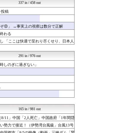
反日愚国 恨寓瘻
337 in / 458 out
U-1 NEWS.
を投稿
政経ワロスまとめニュース♪
│米国株ETFまとめ速報
軍事・ミリタリー速報☆彡
ぞ😡」 →事実上の視察は数分で正解
日本第一！ニュース録
もえるあじあ(･∀･)
終わる
政経ワロスまとめニュース♪
し 「ここは快適で至れり尽くせり、日本人
あじあニュースちゃんねる
かたすみ速報
│米国株ETFまとめ速報
291 in / 976 out
ネトウヨにゅーす
時しのぎに過ぎない」
日本第一！ニュース録
もえるあじあ(･∀･)
知りタイムズ
反日愚国 恨寓瘻
政経ワロスまとめニュース♪
れ
とりのまるやき（保守）
脱亜論
日本第一！ニュース録
政経ワロスまとめニュース♪
165 in / 981 out
もえるあじあ(･∀･)
8/11」中国「2人死亡」中国政府「1年間隠
NEWSOKU BLOG（...
反日愚国 恨寓瘻
い勢力で接近！（伊勢湾台風級」台風13号
かたすみ速報
中国都市「8/5の映像（動画」三峡ダム「緊