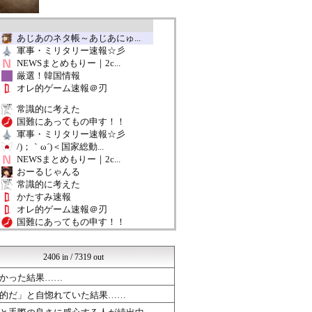
あじあのネタ帳～あじあにゅ...
軍事・ミリタリー速報☆彡
NEWSまとめもりー｜2c...
厳選！韓国情報
オレ的ゲーム速報＠刃
常識的に考えた
国難にあってもの申す！！
軍事・ミリタリー速報☆彡
/)；｀ω´)＜国家総動...
NEWSまとめもりー｜2c...
おーるじゃんる
常識的に考えた
かたすみ速報
オレ的ゲーム速報＠刃
国難にあってもの申す！！
/)；｀ω´)＜国家総動...
U-1 NEWS.
2406 in / 7319 out
軍事・ミリタリー速報☆彡
NEWSまとめもりー｜2c...
かった結果……
あじあニュースちゃんねる
的だ」と自惚れていた結果……
常識的に考えた
国難にあってもの申す！！