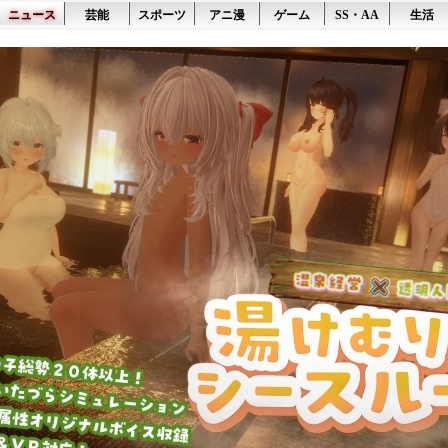
ニュース
芸能
スポーツ
アニ漫
ゲーム
SS・AA
生活