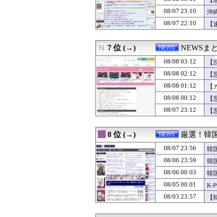
08/07 21:19
米国、韓国防衛
08/07 21:15
前例があるからね
08/07 23:10
沖
08/07 21:12
【衝撃】ブラジ
た
08/07 22:10
【
08/07 21:10
【速報】トランプ
08/07 21:09
「ピクサー最大の
08/07 21:08
【熊本地震】毎日
7 位 (→)
NEWSま
08/07 21:07
【動画】広島記
08/07 21:05
08/08 03:12
研究者「株式投
【
08/07 21:00
人気配信者さん、
08/08 02:12
【
08/07 21:00
韓国裁判所、「
08/08 01:12
【
08/07 21:00
【京都】高さ4.
08/07 21:00
【「軽」EV】
08/08 00:12
【
08/07 20:55
中国メディア 日
08/07 23:12
【
08/07 20:47
デニー支援の小沢
08/07 20:40
【P】エッセイス
08/07 20:29
経済崩壊の中国・
8 位 (→)
厳選！韓
08/07 20:12
【悲報】カズレ
08/07 23:56
08/07 20:09
「日本は危険だ」
韓
08/07 20:08
【悲報】極左活動
08/06 23:59
韓
08/07 20:05
【悲報】Goog
08/06 00:03
韓
08/07 20:05
ワイルドベリーズ
08/07 20:00
【おんＪ株式投資
08/05 00:01
K
08/07 19:46
太陽光発電所で、
08/03 23:57
【
08/07 19:29
日産e-power
08/07 19:22
夏休み、学校の