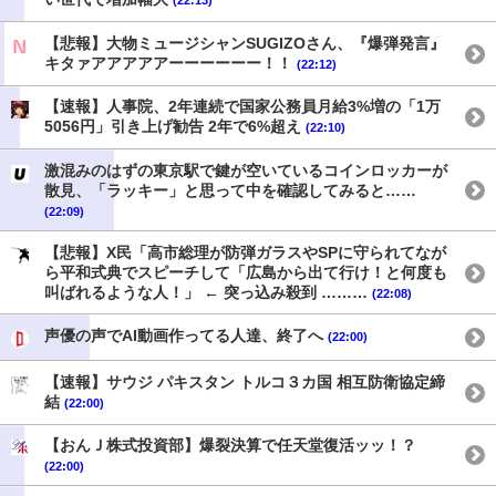
(22:13)
【悲報】大物ミュージシャンSUGIZOさん、『爆弾発言』
キタァアアアアアーーーーーー！！
(22:12)
【速報】人事院、2年連続で国家公務員月給3%増の「1万
5056円」引き上げ勧告 2年で6%超え
(22:10)
激混みのはずの東京駅で鍵が空いているコインロッカーが
散見、「ラッキー」と思って中を確認してみると……
(22:09)
【悲報】X民「高市総理が防弾ガラスやSPに守られてなが
ら平和式典でスピーチして「広島から出て行け！と何度も
叫ばれるような人！」 ← 突っ込み殺到 ………
(22:08)
声優の声でAI動画作ってる人達、終了へ
(22:00)
【速報】サウジ パキスタン トルコ３カ国 相互防衛協定締
結
(22:00)
【おんＪ株式投資部】爆裂決算で任天堂復活ッッ！？
(22:00)