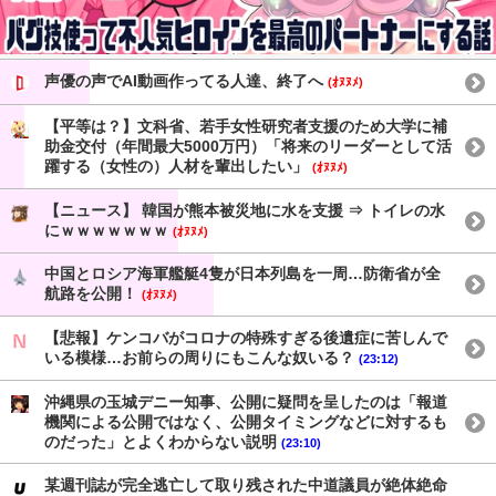
声優の声でAI動画作ってる人達、終了へ
(ｵﾇﾇﾒ)
【平等は？】文科省、若手女性研究者支援のため大学に補
助金交付（年間最大5000万円）「将来のリーダーとして活
躍する（女性の）人材を輩出したい」
(ｵﾇﾇﾒ)
【ニュース】 韓国が熊本被災地に水を支援 ⇒ トイレの水
にｗｗｗｗｗｗｗ
(ｵﾇﾇﾒ)
中国とロシア海軍艦艇4隻が日本列島を一周…防衛省が全
航路を公開！
(ｵﾇﾇﾒ)
【悲報】ケンコバがコロナの特殊すぎる後遺症に苦しんで
いる模様…お前らの周りにもこんな奴いる？
(23:12)
沖縄県の玉城デニー知事、公開に疑問を呈したのは「報道
機関による公開ではなく、公開タイミングなどに対するも
のだった」とよくわからない説明
(23:10)
某週刊誌が完全逃亡して取り残された中道議員が絶体絶命