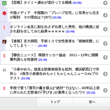
【悲報】タイミー虐めが流行ってる模様
(21:55)
中国メディア 中国製の「プレハブ住宅」に世界から注文
が殺到 その理由は？[8/7]
(21:55)
オンライン会見に顔を出さず出席した男性、他の職員に促
され顔を出してみた結果ｗｗｗｗｗ
(21:40)
【速報】京大病院、手術ミスで女性患者を「植物状態」に
してしまう・・・
(21:40)
【聯合ニュース】 韓国サッカー協会 2011～12年に国際
審判員らを性接待
(21:30)
「小泉やめろ」核巡る防衛相発言を批判、横浜駅西口で市
民ら #高市小泉麻生めちゃくちゃじゃんニュースdeプロ
テスト
(21:29)
学校で習う｢漢字の書き順｣は"絶対"ではない…60年以上前
に作られた文部省の｢手びき｣が基準となったワケ
(21:22)
トップ
次へ