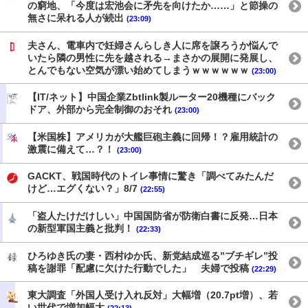
の窮地、「今度は宏池会に矛先を向けたか……」と節操の
無さに呆れる人が続出
(23:09)
夫さん、電車内で妊婦さんらしき人に席を譲ろうか悩んで
いたら隣の男性に先を越される→まさかの展開に発展し、
とんでもない空気が漂い始めてしまうｗｗｗｗｗｗ
(23:00)
【IT/ネット】中国企業Zbtlink製ルーター20機種にバック
ドア、外部から完全制御のおそれ
(23:00)
【米国株】アメリカが大艦巨砲主義に回帰！？雇用統計の
激震に備えて…？！
(23:00)
GACKT、戦国時代のトイレ事情に驚き「調べてみたんだ
けど…エグくない？」8/7
(22:55)
「盗人たけだけしい」中国国防省が防衛白書に反発…日本
の新型軍国主義と批判！
(22:33)
ひろゆき氏の妻・西村ゆか氏、新党結成巡る”ブチギレ”投
稿を謝罪「配慮に欠けた行動でした」 夫婦で投稿
(22:29)
東大調査「外国人受け入れ反対」大幅増（20.7pt増）、若
い世代で増加幅大