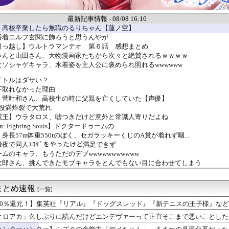
最新記事情報 - 08/08 16:10
】高校卒業したら無職のるりちゃん【蓮ノ空】
浴着エルフ玄関に飾ろうと思うんやが
引っ越し】ウルトラマンテオ 第６話 感想まとめ
ゃんと山田さん、大物漫画家たちから次々と絶賛されるｗｗｗｗ
ソシャゲキャラ、水着姿を主人公に褒められ照れるwwwwww
イトルはダサい？
下取れなかった理由
】菅叶和さん、高校生の時に父親を亡くしていた【声優】
-、役満炸裂で大荒れ
電王】ウラタロス、嘘つきだけど意外と常識人寄りだよね
n: Fighting Souls】ドクタードゥームの...
身長57m体重550tのぼく、セガラッキーくじのA賞が着れず咽...
夜で同人ｴﾛｹﾞをやったけど満足できず
ムのキャラ、もうただのデブwwwwwwwwwww
次郎さん、挑んできたモブキャラをとんでもない目に合わせてしまう
集英社『リアル』『ドッグスレッド』『新テニスの王子様』など86...
e:RISE】もう6年前の作品ってマジか！
まとめ速報
】俺はこの衣装の再現を諦めてないぞ【蓮ノ空】
[一覧]
とかいう人気キャラwww
50％還元！】集英社『リアル』『ドッグスレッド』『新テニスの王子様』など8
きて過去最高益、2000年のアニメ放送当時を上回る
ヒロアカ」久しぶりに読んだけどエンデヴァーって正直そこまで悪いことした
しぶりに読んだけどエンデヴァーって正直そこまで悪いことしたかな
【画像】く´━━`ゝく´━━`ゝ【蓮ノ空】