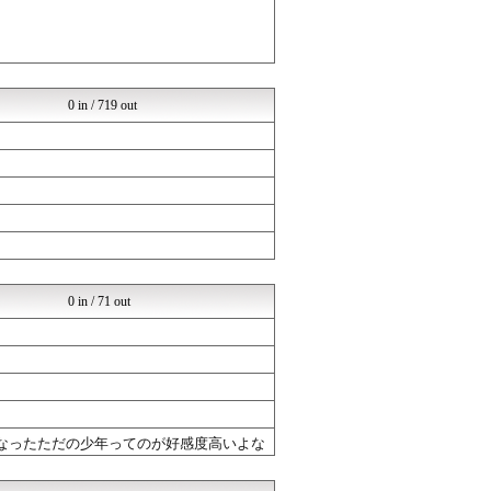
0 in / 719 out
0 in / 71 out
なったただの少年ってのが好感度高いよな