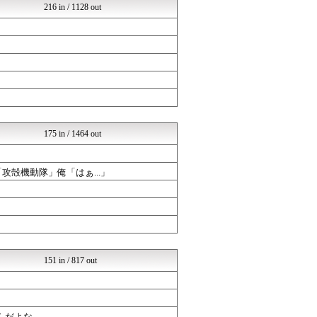
216 in / 1128 out
ラブライブ！まとめブログ ...
漫画まとめ速報
異世界転生まとめ速報
ああ言えばForYou
ジャンプまとめ速報
ヒーローNEWS
GUNDAM.LOG｜ガン...
ヒーローNEWS
ああ言えばForYou
異世界転生まとめ速報
175 in / 1464 out
ヒーローNEWS
GUNDAM.LOG｜ガン...
おたくみくす 声優まとめ
攻殻機動隊」俺「はぁ...」
ああ言えばForYou
おたくみくす 声優まとめ
GUNDAM.LOG｜ガン...
ジャンプまとめ速報
ジャンプまとめ速報
おたくみくす 声優まとめ
おたくみくす 声優まとめ
151 in / 817 out
異世界転生まとめ速報
GUNDAM.LOG｜ガン...
ポンポコにゅーす - 三日...
ジャンプまとめ速報
んだよな