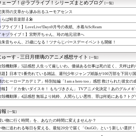
ウェーブ！@ラブライブ！シリーズまとめブログ
[一覧]
宅美羽の文章から滲み出るユーモアセンス
たらば軽音楽部🎸🎤
ブライブ！】LoveLive!Days9月号の表紙、水着AiScReam
イキヅライブ！】宮野芹ちゃん、玲の地元沼津へ
島朱音ちゃん、25歳になる！ツナらじバースデーイベントも開催！
ゅーす - 三日月狸璃のアニメ感想サイト
[一覧]
攻殻機動隊」5話感想 人生って厳しいわ。価値ある仕事は死の近く、天秤は
面白い！！「THE GHOST IN THE SHELL」
話題】日本で1番売れている雑誌、週刊少年ジャンプ紙版が100万部を下回り
版を含めた漫画市場規模は歴史上最盛期を迎えている！！
僕のヒーローアカデミア」特別短編「I am a hero too」感想 救けられた彼
音をその歌で聴け！(ヒロアカファンブック読切アニメ)
朗報】「ドカ食いダイスキ！ もちづきさん」 TVアニメ化決定！あのグルメ
社はパッショーネと発表。
攻殻機動隊」4話感想 無垢より純粋、人間らしい悪性、罪は何処にある？ト
HE GHOST IN THE SHELL」
情報
[一覧]
買い物に行く時間」を、あなたの時間に変えませんか？
い物に追われる毎日を変える。最短20分で届く「OniGO」という新しい選択！
-