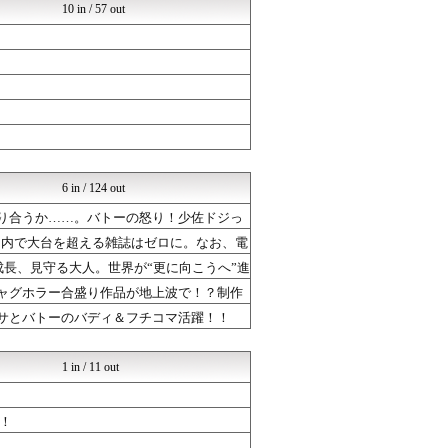
10 in / 57 out
6 in / 124 out
釣り合うか……。バトーの怒り！少佐ドジっ
国内で大台を超える雑誌はゼロに。なお、電
女の成長、見守る大人。世界が“更に向こうへ”進
ギャグホラー合盛り作品が地上波で！？制作
グサとバトーのバディ＆フチコマ活躍！！
1 in / 11 out
！