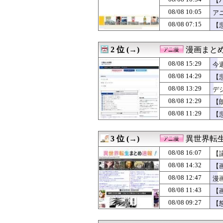
【
08/08 12:47
漫画ゲームアニ
08/08 10:05
ア
08/08 12:29
【朗報】トリコ
08/08 07:15
08/08 12:12
【スターウォーズ
【
08/08 12:04
大人気声優・岡
08/08 12:02
※「強くてニュ
2 位 (→)
漫画まと
08/08 12:00
【プッチーのお
08/08 12:00
【ラブライブ！
08/08 15:29
今
08/08 12:00
ジャンプが最も売
08/08 14:29
【
08/08 11:43
【画像あり】オ
08/08 11:29
【悲報】みいちゃ
08/08 13:29
デ
08/08 11:04
今期の覇権アニメは
08/08 12:29
【
08/08 11:02
「METAL BU
08/08 11:29
【
08/08 11:00
【ラブライブ！】
08/08 10:54
【ハンターハンタ
08/08 10:30
『ドラゴンボー
3 位 (→)
異世界転
08/08 10:29
『シュタインズ・
08/08 10:05
アニメ業界「助け
08/08 16:07
【
08/08 10:04
【画像】女性声
08/08 14:32
【
08/08 10:02
【GジェネE】
08/08 10:00
08/08 12:47
【ラブライブ！】
漫
08/08 09:29
ユニクロのBLE
08/08 11:43
【
08/08 09:27
【怒報】ふたな
08/08 09:27
【
08/08 09:14
【画像】声優の
08/08 09:00
【仮面ライダー
08/08 09:00
【ポケモン】ナ