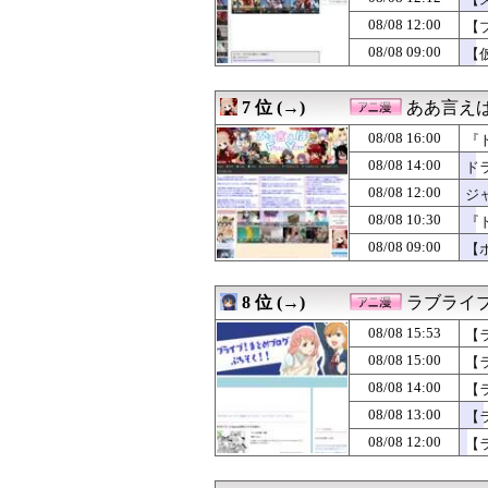
08/07 12:05
オタクに優しいギ
08/06 23:59
【話題】日本で1
08/08 12:00
【
08/06 14:05
【画像】この沐
08/08 09:00
【
08/05 21:54
「僕のヒーローアカデ
08/05 21:06
漫画「ワンピー
08/05 17:48
【朗報】「ドカ食
7 位 (→)
ああ言えばF
08/08 16:00
『
08/08 14:00
ド
08/08 12:00
ジ
08/08 10:30
『
08/08 09:00
【
8 位 (→)
ラブライ
08/08 15:53
【
08/08 15:00
【
08/08 14:00
【
08/08 13:00
【
08/08 12:00
【