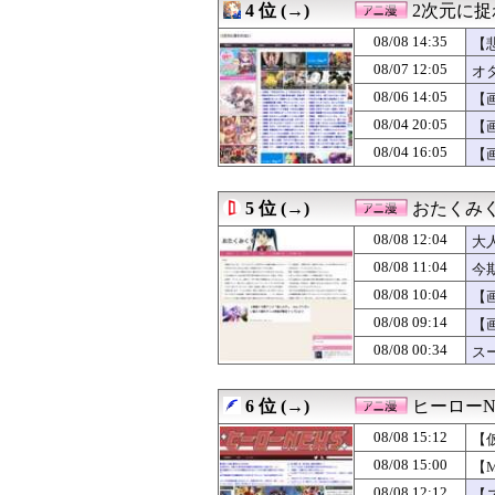
4 位 (→)
2次元に
08/08 09:00
【ラブライブ！
08/08 08:29
メイドインアビ
08/08 14:35
【
08/08 08:09
小説って専門用
08/07 12:05
オ
08/08 07:30
デスノートの主
08/06 14:05
08/08 07:15
【悲報】トレパク
【
08/08 07:12
【特撮】アニメ
08/04 20:05
【
08/08 07:02
※ガンダムの世
08/04 16:05
【
08/08 06:00
【ウルトラマン】
08/08 06:00
バトル漫画で主
08/08 05:09
【画像】ワイ、
5 位 (→)
おたくみ
08/08 03:00
【仮面ライダー
08/08 02:02
ガンダム・セン
08/08 12:04
大
08/08 00:34
スーパーの裏で
08/08 11:04
今
08/08 00:07
『これ描いて死ね
08/08 10:04
08/08 00:04
【朗報】声優の
【
08/08 00:02
無双するガンダ
08/08 09:14
【
08/07 23:50
【画像】漫画読ん
08/08 00:34
ス
08/07 23:05
【悲報】「鬼滅」
08/07 23:04
正直アニメ版の
08/07 22:34
お盆で一気見す
6 位 (→)
ヒーローN
08/07 22:28
【画像】エッチな
08/07 22:02
※コロニーに雑
08/08 15:12
【
08/07 21:45
「攻殻機動隊」5
08/08 15:00
【M
08/07 17:45
【50％還元！】講
08/08 12:12
【