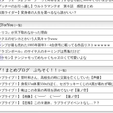
ャル「あっそれプリキュアのｴﾛ同人誌じゃんww♡」
番売れている雑誌、週刊少年ジャンプ紙版が100万部を下回り国内...
プッチーのお引っ越し】ウルトラマンテオ 第６話 感想まとめ
浴着エルフ玄関に飾ろうと思うんやが
仮面ライダー】変身者の人生を選べるなら誰がいい？
ミア」特別短編「I am a hero too」感想 救け...
ス」の名ゼリフをひとつだけ思い浮かべてスレを開いてください
いダイスキ！ もちづきさん」 TVアニメ化決定！あのグルメギャ...
orYou
[一覧]
トリコ』が天下取れなかった理由
ラクエのゼシカとかいう人気キャラwww
ャンプが最も売れた1995年新年3・4合併号に載ってる作品リストｗｗｗｗｗ
ドラゴンボール』のサイヤ人のネーミングは秀逸だけど
ポケモン】ナンジャモってめちゃくちゃヱロくて可愛いよな
ブ！まとめブログ ぷちそく！！
[一覧]
ラブライブ！】菅叶和さん、高校生の時に父親を亡くしていた【声優】
ラブライブ！】身長57m体重550tのぼく、セガラッキーくじのA賞が着れず咽
ラブライブ！】俺はこの衣装の再現を諦めてないぞ【蓮ノ空】
ラブライブ！】【画像】く´━━`ゝく´━━`ゝ【蓮ノ空】
ラブライブ！】【悲報】この９連休、ラブライブイベントなし…？？