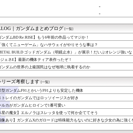
-
-
M.LOG｜ガンダムまとめブログ
[一覧]
ガンダムBD Re:RISE】もう6年前の作品ってマジか！
「強くてニューゲーム」なハサウェイがやりそうな事は？
METAL BUILD ゴッドガンダム（明鏡止水）」が展示！だいぶオレンジ強いな
GジェネE】最新の機体ティア表作ったぞ！
ガンダムの世界の上級国民はなぜ地球に執着するのか
シリーズ考察します
[一覧]
産型ガンダムF91とかいうF91よりも安定した機体
ストレイのガンダムではロッソイージスが好き
ールカがガンダムヒロインで1番可愛い
水星の魔女】エルノラはスレッタを使って何か企ててそう
画像あり】ガンダムXのガロードは特殊能力もないのに好きな少女の為に強く