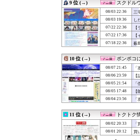
9 位 (→)
スクドル
08/03 22:36
三
08/03 19:36
し
07/22 22:36
【ラ
07/22 17:36
【
07/18 22:36
薮
10 位 (→)
ポンポコに
08/07 21:45
「
娘も
08/06 23:59
【
子
08/05 21:54
「
む
08/05 17:48
【
会
08/04 23:56
「
「T
11 位 (→)
トクトク
08/02 20:33
「
08/01 20:12
買
-