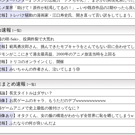
ハンターハンター】シズクの念能力「デメちゃん」、まさかの具現化系だった
メで史上最低の後付けってなに？
ニメ業界「助けて！原作が枯渇してるの！」←いや既存作品の2期やったら良
のオンラインくじ、開催
】グローグーって寿命を全うするならあと900年ぐらい生きるんだ...
悲報】トレパク騒動の漫画家・江口寿史氏、開き直って言い訳をしてしまう。
咲美保ちゃんに寄せられた″お祝イイ！！コメント”一覧ｗｗｗｗ
ーゲーム」なハサウェイがやりそうな事は？
め速報
[一覧]
引っ越し】ウルトラマンテオ 第６話 感想まとめ
】【悲報】この９連休、ラブライブイベントなし…？？
週の咲-Saki-、役満炸裂で大荒れ
れた1995年新年3・4合併号に載ってる作品リストｗｗｗｗｗ
悲報】範馬勇次郎さん、挑んできたモブキャラをとんでもない目に合わせてし
タクくん、女の服の構造がわからず全世界に恥を晒してしまうw
んの作者さん、泣いてしまう😢
ジモンがここにきて過去最高益、2000年のアニメ放送当時を上回る
？20代「ヤニネコ」30代「BLEACH」40代「なのは」5...
朗報】トリコのオンラインくじ、開催
ILD ゴッドガンダム（明鏡止水）」が展示！だいぶオレンジ強...
悲報】みいちゃんの作者さん、泣いてしまう😢
【祝】逢田梨香子さん、誕生日【Aqours】
ー】シズクの念能力「デメちゃん」、まさかの具現化系だったｗｗｗ...
ル』のサイヤ人のネーミングは秀逸だけど
生まとめ速報
[一覧]
ゲート リブート』鳳凰院凶真が存在しないγ（ガンマ）世界線が追...
て！原作が枯渇してるの！」←いや既存作品の2期やったら良いよね...
議論】長文タイトルはダサい？
優「私はね、ハゲてる人が好きなの」
画像】お尻ゲームのキャラ、もうただのデブwwwwwwwwwww
最新の機体ティア表作ったぞ！
逢田さんの奇行奇言で打線組んだ【Aqours】
画ゲームアニメで史上最低の後付けってなに？
ACHのTシャツ、オサレ過ぎる
画像あり】オタクくん、女の服の構造がわからず全世界に恥を晒してしまうw
りの何が良いんだよ
怒報】ふたなりの何が良いんだよ
澤田姫さん、自分の武器を見せつけてしまうｗｗｗｗ
】変身者の人生を選べるなら誰がいい？
ンジャモってめちゃくちゃヱロくて可愛いよな