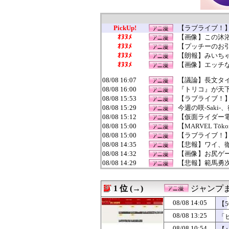
PickUp!
【ラブライブ！
ｵﾇﾇﾒ
【画像】この沐
ｵﾇﾇﾒ
【プッチーのお
ｵﾇﾇﾒ
【朗報】みいち
ｵﾇﾇﾒ
【画像】エッチな
08/08 16:07
【議論】長文タ
08/08 16:00
『トリコ』が天
08/08 15:53
【ラブライブ！
08/08 15:29
今週の咲-Saki
08/08 15:12
【仮面ライダー
08/08 15:00
【MARVEL Tōko
08/08 15:00
【ラブライブ！】
08/08 14:35
【悲報】ワイ、徹
08/08 14:32
【画像】お尻ゲー
08/08 14:29
【悲報】範馬勇
08/08 14:05
【50％還元！】
08/08 14:02
【ガンダムBD R
1 位 (→)
ジャンプ
08/08 14:00
【ラブライブ！
08/08 14:00
ドラクエのゼシカ
08/08 14:05
【
08/08 13:29
デジモンがここに
08/08 13:25
「
08/08 13:25
「ヒロアカ」久
08/08 13:00
【ラブライブ！】
08/08 10:54