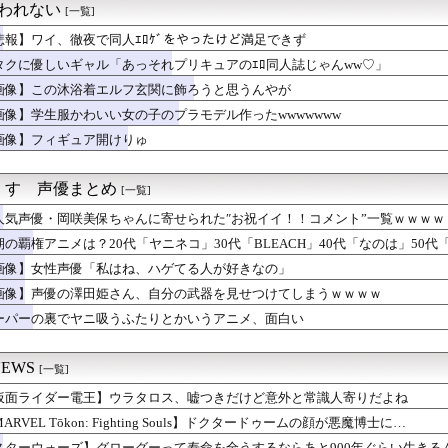
捉われない
[一覧]
】【祝】優木せつ菜ちゃん、誕生日【虹ヶ咲】
ス作者「ちいかわの映画を見てきたよ」
悲報】ワイ、徹夜で同人ｴﾛｹﾞをやったけど満足できず
語や慣用句を使いすぎると一気に読みづらくなるよな
タクに優しいギャル「あっそれプリキュアのｴﾛ同人誌じゃんww♡」
人公がお前らだった時にありがちなことｗｗｗｗｗ
騒動の漫画家・江口寿史氏、開き直って言い訳をしてしまう。また火...
画像】この沐浴着エルフ玄関に飾ろうと思うんやが
みたいな衣装でも着こなせるヒロインって凄くない？
画像】学生服かわいい女の子のプラモデル作ったwwwwwww
界の上級国民はなぜ地球に執着するのか
画像】フィギュア開けりゅ
バルタン星人が登場！！YouTubeで「科特隊宇宙へ」を配信！...
人公が恋愛しない漫画存在しない
このバニーエロフィギュアが欲しすぎて泣く…
くす 声優まとめ
[一覧]
マイス】「DXマイスドライバー」のレビュー動画公開！！
チネルの小説を読んでラスボスに驚いた
人気声優・岡咲美保ちゃんに寄せられた″お祝イイ！！コメント”一覧ｗｗｗｗ
ヤニ吸うふたりとかいうアニメ、面白い
期の覇権アニメは？20代「ヤニネコ」30代「BLEACH」40代「なのは」50代「
』6話感想 初コミティア完売おめでとう！
永瀬アンナさん、公式に次世代のエースとして認められる
画像】女性声優「私はね、ハゲてる人が好きなの」
ムって意外といないよね
画像】声優の澤田姫さん、自分の武器を見せつけてしまうｗｗｗｗ
でて「生々しいな･･･」と思った描写ｗｗｗｗ
ーパーの裏でヤニ吸うふたりとかいうアニメ、面白い
「NARUTO」「ジョジョ」のゲームを作った会社の取締役、ジャ...
シュタインズゲートって微妙じゃね？
べきアニメ教えてや
EWS
[一覧]
ソシャゲキャラ、水着姿を主人公に褒められ照れるwwwwww
草は生えるのか？
仮面ライダー電王】ウラタロス、嘘つきだけど意外と常識人寄りだよね
話感想 人生って厳しいわ。価値ある仕事は死の近く、天秤は釣り合...
ARVEL Tōkon: Fighting Souls】ドクタードゥームの顔が悪魔博士に…
談社セール『伍と碁』『ハナバス』『POLE STAR』など約...
スターウォーズ】グローグーって寿命を全うするならあと900年ぐらい生きる