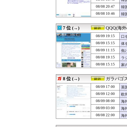
08/09 12:00
#韓国質問サイト
う
08/09 12:00
欧州人「日本の円
08/08 20:47
韓
震
08/09 12:00
海外「刈りたての
恥
08/08 10:46
韓
08/09 12:00
【衝撃】韓国人「
サ
08/09 11:53
トルコ人「日本人
08/09 11:49
ドナウ川が干上
7 位 (→)
QQQ(海
08/09 11:31
【GAME】「欠
08/09 11:30
08/09 19:15
理由もなくすぐフ
口
08/09 11:22
【海外の反応】吉
け
08/09 15:15
体
08/09 11:15
焦げだらけの業務
08/09 11:15
焦
08/09 11:07
韓国人「日本人
08/09 11:05
中国人「サッカー
08/08 19:15
ラ
08/09 11:00
【朗報】韓国人
08/08 15:15
家
08/09 10:42
海外「ムネ砲」村
08/09 10:41
海外「神アニメだ
08/09 10:30
【MLB】ドジャー
8 位 (→)
ガラパゴス
08/09 10:01
佐々木朗希のグロ
08/09 17:00
08/09 10:00
【衝撃】韓国人
英
08/09 09:58
海外「日本で外
08/09 12:00
欧
08/09 09:35
韓国人「30年前
08/09 08:00
海
08/09 09:32
中国富裕層がオ
08/09 09:31
【海外の反応】
08/09 03:00
海
08/09 09:25
韓国人「韓国人が
08/08 22:00
海
08/09 09:19
【GAME】「グ
08/09 09:11
外国人「親子丼