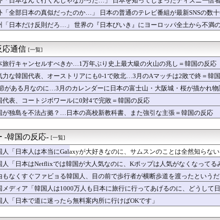
外「日本なんて行くんじゃなかった…」 日本を知ってしまったディズニー信
日本人が考えていることがこちら…」→「えっ？？？？？？？？？？...
外「全部日本の真似だったのか…」 日本の普通のテレビ番組が最新SNSの数
の甲子園で意外に今年から初めて許可された事」
 『なんで核を作るのにアメリカの同意が必要なのか？』、『許可な...
州「日本だけ反則だろ…」 世界の『日本びいき』にヨーロッパ全土から不満
を口にするほど悪化することがある」精神科の現場が語る̶...
ルの娘チェ・ジュニ、祖母に関するデマに「家族全員が激怒中」と警告
反応通信
[一覧]
「日本のこの駅、電車が来る音がおかしい」
地に向かう日本人の崇高な精神に世界が騒然！←「なんて気高いんだ...
本旅行キャンセルすべきか…1万年ぶり史上最大級の火山の兆し＝韓国の反応
日本旅行で一番美味しいと感じた日本料理がこちらです‥」→「極上...
気力な韓国代表、オーストリアにも0-1で敗北…3月のAマッチは2敗で終＝韓
イナ戦争で大儲け！（海外の反応）
共の場での騒音がなくて清々しかったが、なぜイギリスでは騒音を許...
.1節がある月なのに…3月のカレンダーに日本の富士山・大阪城・桜が描かれ
市首相は円安の深刻さを理解できないので、日米協調為替介入のため...
国代表、コートジボワールに0対4で完敗＝韓国の反応
ミョン政府とワンチーム」と主張するチョン・ウォンオ候補に、オ・...
国が独島を不法占拠？…日本の高校新教科書、また強引な主張＝韓国の反応
上宗隆、100マイルのシンカーを逆方向に・・・2戦連発の26号...
まの人柄に世界が騒然！←「日本の将来は安心だ！」（海外の反応）
な歴史を歩んできた国ってどこだと思う？」
 -韓国の反応-
[一覧]
リーグ開幕戦で記録した歴代最多観客数がこちら…」→「Kリーグと...
tflixでは韓国が大人気なのに、Kポップは人気がなくなって...
国人「日本人は本当にGalaxyが大好きなのに、サムスンのことは全然知らな
まで気が気じゃない…平沢乙は3つ巴の激戦、釜山北区甲ではハ・ジ...
国人「日本はNetflixでは韓国が大人気なのに、Kポップは人気がなくなって
「引退する審判の前で、選手が急に服を脱ぎ出した」
力投＆大谷の決勝内野安打でドジャースが連敗ストップ！←「我々は...
由もなくすぐファビョる韓国人、目の前で歩行者が横断歩道を渡ったというだ
子園で美人すぎる女子高校生マネージャーが見つかり話題に！」→「...
国メディア「韓国人は1000万人も日本に旅行に行ってあげるのに、どうして
婚姻届けを出すカップルが急増！←「面白い記念になる」（海外の反...
のを棚に上げて日本を分析
国人「日本で道に迷ったら無料案内所に行けばOKです」
乗り込む、地面すれすれのスポーツカー「速いのか？いいえ。広いの...
チューブを切り開けば、あと2週間は使える」極貧で育った人が今も...
島の猛烈な爆発的噴火に世界が畏怖！鹿児島市街地を襲う降灰と日本...