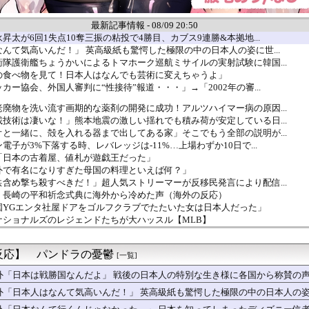
最新記事情報 - 08/09 20:50
昇太が6回1失点10奪三振の粘投で4勝目、カブス9連勝&本拠地...
んて気高いんだ！」 英高級紙も驚愕した極限の中の日本人の姿に世...
隊護衛艦ちょうかいによるトマホーク巡航ミサイルの実射試験に韓国...
の食べ物を見て！日本人はなんでも芸術に変えちゃうよ」
カー協会、外国人審判に“性接待”報道・・・」→「2002年の審...
廃物を洗い流す画期的な薬剤の開発に成功！アルツハイマー病の原因...
技術は凄いな！」熊本地震の激しい揺れでも積み荷が安定している日...
と一緒に、殻を入れる器まで出してある家」そこでもう全部の説明が...
電子が3%下落する時、レバレッジは-11%…上場わずか10日で...
「日本の古着屋、値札が遊戯王だった」
外で有名になりすぎた母国の料理といえば何？」
含め撃ち殺すべきだ！」超人気ストリーマーが反移民発言により配信...
」長崎の平和祈念式典に海外から冷めた声（海外の反応）
国YGエンタ社屋ドアをゴルフクラブでたたいた女は日本人だった」
ナショナルズのレジェンドたちが大ハッスル【MLB】
ウクジラが正面から接近、素手で頭を押し返すダイバー「まだ子ども...
雇用者数が予想外の減少、労働市場の減速に懸念高まる
反応】 パンドラの憂鬱
本当にGalaxyが大好きなのに、サムスンのことは全然知らない...
[一覧]
不正選挙？これは違う」→「選挙結果は国民の警告だ」と大統領が発...
外「日本は戦勝国なんだよ」 戦後の日本人の特別な生き様に各国から称賛の
率にMLBファン騒然！←「ベーブ・ルースよりも上」（海外の反応...
外「日本人はなんて気高いんだ！」 英高級紙も驚愕した極限の中の日本人の
まさかの形でピッチクロック違反を受けた選手が話題に【MLB】
ロを粉砕した…」村上宗隆が2試合連発で26号、日本人新人のメジ...