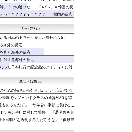
ポーランドボール 翻訳
海外の反応スポーツ
」「その通りだ…（ﾌﾞﾙﾌﾞﾙ」＝韓国の反
日本と韓国は敵か？味方か？...
えっ？？？？？？？？？？」＝韓国の反応
はろわるど
わーすぽ 海外の反応
海外の万国反応記＠海外の反...
115 in / 782 out
【海外の反応】 パンドラの...
いる日本のトラックを見た海外の反応
ボールパーク速報 海外の反...
NO FOOTY NO L...
る海外の反応
海外の反応スポーツ
を見た海外の反応
世界の憂鬱 海外・韓国の反...
に対する海外の反応
わーすぽ 海外の反応
ガラパゴスジャパン - 海...
わった日本旅行の記念品のアイディアに対
Ask Reddit まと...
海外のお前ら 海外の反応
海外トークログ
107 in / 1236 out
海外さんいらっしゃい 海外...
のための協議から外されたという話がある
クロード-韓国の反応まとめ
追い出したほうがいいわ」「日本がアメリカ
ボールパーク速報 海外の反...
ズン未満でレジェンドクラスの通算WARを稼
海外の反応スポーツ
ーム差もあるんだぞ」「毎年暑い季節に負けるこ
ポーランドボール 翻訳
ケモン使用に対して警告 → 「若者票を集
Red4 海外の反応まとめ
海外の反応 お隣速報
は中国製AIを規制するんだろうな」「自動車
海外報道翻訳所
海外のお前ら 海外の反応