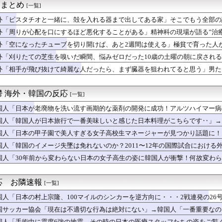
it まとめ
[一覧]
島の猛烈な爆発的噴火に世界が畏怖！鹿児島市街地を襲う降灰と日本...
フン当選でソウルは明るくなった」→「投票用紙問題、再選挙しろ！」
外「ピスタチオと一緒に、殻を入れる器まで出してある家」そこでもう全部の
ちにも軍事訓練か？（海外の反応）
外「周りが心配を口にするほど悪化することがある」精神科の現場が語る”治
宗隆がレフトポール直撃の2試合連続第26号ホームラン！
恋しい！」大谷翔平のブルペン投球再開に海外大興奮！（海外の反応...
外「空になったチューブを切り開けば、あと2週間は使える」極貧で育った人
上宗隆が100マイル粉砕の26号弾で逆転の口火に「三振率＆四球...
外「刈りたての芝生を嗅いだ瞬間、悩みゼロだった10歳の土曜の朝に戻され
翔平のドジャースでの通算fWARが25に到達！ → 「3シー...
外「相手が飛び抜けて綺麗な人だったら、まず臓器を狙われてると思う」男た
リーグで韓国人選手絶対やってはいけないプレーで退場となる」
、100マイルの速球を打ち砕く2試合連発26号ソロホームラン！...
女性アナウンサー、生放送中に小銃を手に『命を捧げる』と宣言…一...
鬱 海外・韓国の反応
[一覧]
阪神ファン、38年ぶりに栓を抜いた」
新しい党名に世界が騒然！←「なんという皮肉」（海外の反応）
国人「日本が老廃物を洗い流す画期的な薬剤の開発に成功！アルツハイマー病
イナの捕虜でスペツナズ？（海外の反応）
‥」
国人「韓国人が日本旅行で一番美味しいと感じた日本料理がこちらです‥」→
スラエルの新しい靴【ポーランドボール】
査で与党惨敗、野党圧勝の見込み…これ不正選挙だろ！？」と騒然
国人「日本の甲子園で美人すぎる女子高校生マネージャーが見つかり話題に！
由伸、無失点力投！ドジャースついに連敗ストップ！大谷翔平、決勝...
国人「韓国のイメージ失墜は免れないのか？2011〜12年の国際試合におけ
メージ失墜は免れないのか？2011〜12年の国際試合における外...
る‥」
国人「30年前から変わらない日本の女子高生の姿に韓国人が衝撃！何故変わ
0回勝ち越しタイムリー内野安打にMLBファン騒然！←「大ハッス...
か？」
6号ポール直撃豪快アーチにMLBファン騒然！←「本当に1年目な...
なの国の歴史的事件を捉えた画像を見せてくれ」
応 お隣速報
[一覧]
：村上宗隆が2戦連発の26号、160キロ攻略のポール直撃弾で首...
160kmの速球をシーズン26号ホームラン！」
国人「日本の村上宗隆、100マイルのシンカーを逆方向に・・・2戦連発の2
絶対に違法駐車をしない本当の理由がこちら…」→「これが正解」「...
こんな打者がいなのか」「アジア打者GOAT」【MLB】
国サッカー協会「現在は不適切な行為は絶対にない」→韓国人「一番重要なのは
第26号ホームランにMLBファン騒然！←「速球は打てないはずで...
ｗ」「責任逃れが本当にひどい・・・」
国人「手術中に震度6強の地震、その時の日本の医療スタッフたちの姿をご覧