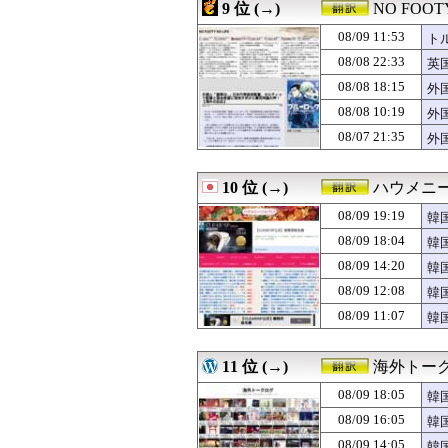
08/09 09:03
韓国サッカー協会
9 位 (→)
NO FOOTY
08/09 09:00
【世界】アルテ
08/09 11:53
08/09 09:00
【海外の反応】驚
ト
08/09 09:00
【海外の反応】驚
08/08 22:33
英
08/09 09:00
【朗報】韓国人
応
08/08 18:15
外
08/09 08:26
韓国人「親孝行
【
08/09 08:00
海外「確かにここ
08/08 10:19
外
08/09 08:00
韓国人「性接待の
人
08/07 21:35
外
08/09 07:46
【海外の反応】
賛
08/09 07:25
韓国人「織田信長
08/09 07:22
韓国人「7年ぶりの
10 位 (→)
ハウメニ
08/09 07:10
ホルムズ海峡、
08/09 19:19
韓
08/09 07:05
韓国人「日本の某
08/09 07:05
ヤマルがコロン
08/09 18:04
韓
08/09 07:00
海外「相手が飛び
08/09 14:20
韓
08/09 06:48
韓国人「手術中に
08/09 06:40
08/09 12:08
【海外の反応】
韓
08/09 06:35
【GAME】「オブ
08/09 11:07
韓
08/09 06:34
韓国人「アナロ
08/09 06:30
韓国メディア「韓
08/09 04:20
ドイツのバス運
11 位 (→)
海外トー
08/09 03:55
【海外の反応】5
08/09 18:05
韓
08/09 03:00
海外「日本人で海
反
08/09 02:10
グリーンランド
08/09 16:05
韓
08/09 01:46
海外「まさか」佐
応
08/09 14:05
韓