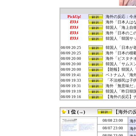
PickUp!
海外の反応：今永
ｵﾇﾇﾒ
海外「日本人はな
ｵﾇﾇﾒ
韓国人「海上自衛
ｵﾇﾇﾒ
海外「日本のこ
ｵﾇﾇﾒ
韓国人「韓国サッ
08/09 20:25
韓国人「日本が老
08/09 20:25
海外「日本の積載
08/09 20:00
海外「ピスタチオ
08/09 20:00
韓国人「サムスン
08/09 20:00
【朗報】韓国人
08/09 19:41
ベトナム人「海
08/09 19:33
「不法移民は子供
08/09 19:31
海外「無意味だ
08/09 19:19
韓国人「昨日韓
08/09 19:16
【海外の反応】
08/09 19:15
口を開けたマッコ
08/09 19:02
アメリカの7月
1 位 (→)
【海外の
08/09 19:00
韓国人「日本人は
08/09 19:00
韓国人「またあの
08/08 23:00
海
08/09 18:33
村上宗隆の本塁打
08/07 23:00
海
08/09 18:18
【海外の反応】
08/09 18:15
韓国人「161キ
08/06 23:00