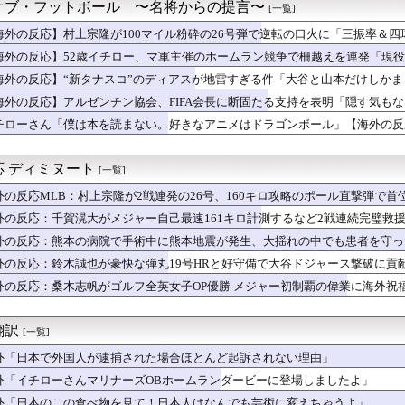
の好チーム」鈴木誠也のタイムリーなどでカブスが5連勝！（海外の...
オブ・フットボール 〜名将からの提言〜
[一覧]
ィアがロンドン五輪銅メダルはく奪の可能性を報道！韓国が外国人審...
海外の反応】村上宗隆が100マイル粉砕の26号弾で逆転の口火に「三振率＆
”は良いぞ」小規模だけどお勧めな日本の観光名所／お店に対する海...
ルメって高カロリーだよな！←「お好み焼きの優勝」「焼きそばだろ...
海外の反応】52歳イチロー、マ軍主催のホームラン競争で柵越えを連発「現
らの国の史上最も美しい女優を選ぶなら誰になる？」
海外の反応】“新タナスコ”のディアスが地雷すぎる件「大谷と山本だけしか
している無人店舗でどのような人が買い物をしているのか？」海外の...
海外の反応】アルゼンチン協会、FIFA会長に断固たる支持を表明「隠す気も
で感じた日本への強烈なフィルター」 中国人「フランスと日本は両...
カンドチャンスを与えたゲーム」で大盛り上がり！海外ゲーマー「5...
チローさん「僕は本を読まない。好きなアニメはドラゴンボール」【海外の反
本ブームが起きてんの草。あんだけ仲が悪かった日本と韓国だったの...
と難しい顔の男たちが部屋で喋ってるだけだった」名作と呼ばれる映...
 ディミヌート
[一覧]
外の反応MLB：村上宗隆が2戦連発の26号、160キロ攻略のポール直撃弾で
外の反応：千賀滉大がメジャー自己最速161キロ計測するなど2戦連続完璧救
外の反応：熊本の病院で手術中に熊本地震が発生、大揺れの中でも患者を守っ
外の反応：鈴木誠也が豪快な弾丸19号HRと好守備で大谷ドジャース撃破に貢
ァン絶賛
外の反応：桑木志帆がゴルフ全英女子OP優勝 メジャー初制覇の偉業に海外祝
翻訳
[一覧]
外「日本で外国人が逮捕された場合ほとんど起訴されない理由」
外「イチローさんマリナーズOBホームランダービーに登場しましたよ」
外「日本のこの食べ物を見て！日本人はなんでも芸術に変えちゃうよ」