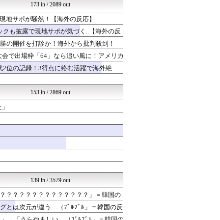
海外の反応 お隣速報
173 in / 2089 out
ポーランドボール 翻訳
現地サポが騒然！【海外の反応】
感動日本
感動日本
クも披露で現地サポが気づく..【海外の反
ニチカン！
杯決勝の開催を打診か！海外から批判殺到！
ハウメニージャパン！
ガラパゴスジャパン - 海...
大会で出場枠「64」なら追い風に！アメリカ
ハナミズキの韓国ブログ[海...
代2位の記録！3得点に絡む活躍で海外絶
ボールパーク速報 海外の反...
世界の憂鬱 海外・韓国の反...
クロード-韓国の反応まとめ
153 in / 2869 out
世界はグーチョキパー
た」
海外トークログ
わーすぽ 海外の反応
Ask Reddit まと...
海外の反応 お隣速報
ボールパーク速報 海外の反...
HANO-K
ハウメニージャパン！
かんにゅー -韓国の反応-
世界はグーチョキパー
139 in / 3579 out
マニア・オブ・フットボール...
？？？？？？？？？？？？？？」＝韓国の
ガラパゴスジャパン - 海...
世界はグーチョキパー
とは次元が違う…（ﾌﾞﾙﾌﾞﾙ」＝韓国の反
わーすぽ 海外の反応
」→「うらやましい…（ﾌﾞﾙﾌﾞﾙ」＝韓国の