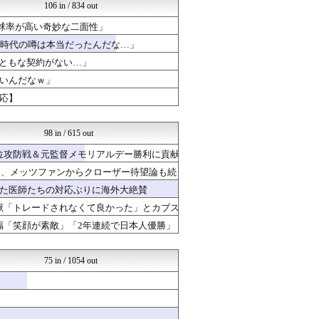
わーすぽ 海外の反応
106 in / 834 out
世界の憂鬱 海外・韓国の反...
四球率が高い奇妙な二面性」
すらるど - 海外の反応
海外さんいらっしゃい 海外...
役時代の噂は本当だったんだな…」
海外の万国反応記＠海外の反...
まともな契約がない…」
海外の反応ジャーナル
ないんだなｗ」
じゃぽにか反応帳
HANO-K
応】
かいにちニュース 【海外の...
Ask Reddit まと...
98 in / 615 out
首位攻防戦＆元監督メモリアルデー勝利に貢献
援、メッツファンからクローザー待望論も続
た医師たちの対応ぶりに海外大絶賛
献「トレードされなくて良かった」とカブス
福「笑顔が素敵」「2年連続で日本人優勝」
75 in / 1054 out