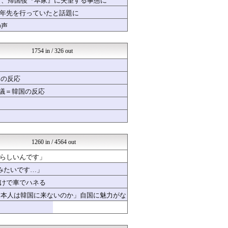
者、帰国後『本家』に失望する事態に
海外トークログ
十年先を行っていたと話題に
ハウメニージャパン！
の声
日本と韓国は敵か？味方か？...
Ask Reddit まと...
韓国ニュース反応まとめ
1754 in / 326 out
ニチカン！
海外さんいらっしゃい 海外...
世界の憂鬱 海外・韓国の反...
国の反応
世界はグーチョキパー
ガラパゴスジャパン - 海...
物議＝韓国の反応
Red4 海外の反応まとめ
韓国ニュース反応まとめ
海外の反応 お隣速報
海外さんいらっしゃい 海外...
海外の万国反応記＠海外の反...
1260 in / 4564 out
海外トークログ
かんにゅー -韓国の反応-
いらしいんです」
韓国ニュース反応まとめ
るみたいです…」
ニチカン！
海外の反応スポーツ
けで車でハネる
世界の憂鬱 海外・韓国の反...
日本人は韓国に来ないのか」自国に魅力がな
海外さんいらっしゃい 海外...
QQQ(海外の反応)
Ask Reddit まと...
感動日本