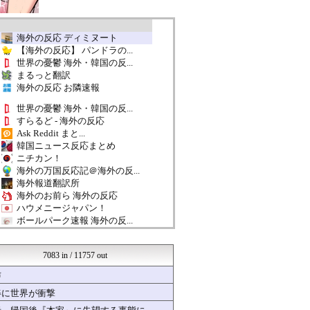
海外の反応 ディミヌート
【海外の反応】 パンドラの...
世界の憂鬱 海外・韓国の反...
まるっと翻訳
海外の反応 お隣速報
世界の憂鬱 海外・韓国の反...
すらるど - 海外の反応
Ask Reddit まと...
韓国ニュース反応まとめ
ニチカン！
海外の万国反応記＠海外の反...
海外報道翻訳所
海外のお前ら 海外の反応
ハウメニージャパン！
ボールパーク速報 海外の反...
QQQ(海外の反応)
GOOD VIBES
7083 in / 11757 out
かんにゅー -韓国の反応-
韓国ニュース反応まとめ
声
海外の反応スポーツ
姿に世界が衝撃
ボールパーク速報 海外の反...
クロード-韓国の反応まとめ