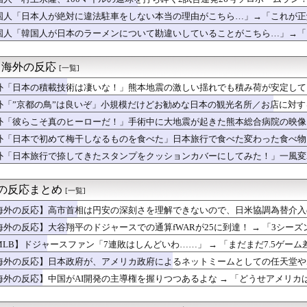
リシャ】古代からのライバル関係【ポーランドボール】
応
グローブで見せた好フィールディングにMLBファン騒然！←「目を...
国人「日本人が絶対に違法駐車をしない本当の理由がこちら…」→「これが正解
『アジア最強の韓国サッカー、審判への性接待がバレまくる！』、『...
国人「韓国人が日本のラーメンについて勘違いしていることがこちら…」→「
在住の日本人インフルエンサーがライブ配信中に自殺、Kポップファ...
強？」吉田正尚が２戦連続マルチ＆打点！破竹の9連勝！（海外の反...
がいない女性アニメキャラといえば誰が思い浮かぶ？」
- 海外の反応
[一覧]
勝国なんだよ」 戦後の日本人の特別な生き様に各国から称賛の声
外「日本の積載技術は凄いな！」熊本地震の激しい揺れでも積み荷が安定して
チローがマリナーズのHRダービーでホームラン連発！【MLB】
違う」冨安健洋、パレス移籍当日にデビュー！圧巻3連続ブロックも...
外「”京都の鳥”は良いぞ」小規模だけどお勧めな日本の観光名所／お店に対す
身のラグビー選手が熱中症で亡くなったことに世界が騒然！←「日本...
外「彼らこそ真のヒーローだ！」手術中に大地震が起きた熊本総合病院の映像
カー協会が過去に20人の外国人審判らに不謹慎接待をしていた証拠...
・シティの新シーズンはどうなる？（海外の反応）
外「日本で初めて梅干しなるものを食べた」日本旅行で食べた変わった食べ物
ィアを楽しめないことにうんざりだ。ウィーブの評判のせいで自分も...
外「日本旅行で捺してきたスタンプをクッションカバーにしてみた！」一風変
りが見えるでしょ。シェリーが待ってるの」一週間寝たきりの人が立...
る海外の反応
ャーは混とん」佐々木朗希が6回2失点の力投もド軍7連敗！（海外...
こまでの観光大国に発展した本当の理由がこちら…」→「昔から日本...
海外の反応まとめ
[一覧]
会に家宅捜索！←「韓ドラのような展開だ」（海外の反応）
海外の反応】高市首相は円安の深刻さを理解できないので、日米協調為替介入
」大谷翔平が7回1死満塁で併殺打、佐々木朗希の好投も救護陣の失...
しい → 「状況を理解していないからって理由ならトランプを色んな議論から
岡本和真が守備でとっさの好判断！【MLB】
海外の反応】大谷翔平のドジャースでの通算fWARが25に到達！ → 「3シー
州になるのも遠くないな」
6年ぶりに英国人力士が誕生！←「素晴らしい挑戦だ」（海外の反応...
でるな」「契約終了時にはどれくらいの数字になるのか楽しみ」
MLB】ドジャースファン「7連敗はしんどいわ……」 → 「まだまだ7.5ゲ
ガーを食べる罪【ポーランドボール】
が増えるけど結局10月には勝って終わるんだよ」
海外の反応】日本政府が、アメリカ政府によるネットミームとしての任天堂やポ
本政府が、アメリカ政府によるネットミームとしての任天堂やポケモ...
たいんだろうな」「任天堂の法務部隊が出てくるぞ」
カー協会の性接待報道、海外でも大騒ぎに・・・2002年W杯4強...
海外の反応】中国がAI開発の主導権を握りつつあるよな → 「どうせアメリカ
、男子ワールドカップ予選における外国人審判への性接待疑惑が浮上...
業と同じ道を歩んでる気がする」
締まれ！」栃木でシャインマスカット400房が盗難被害に（海外の...