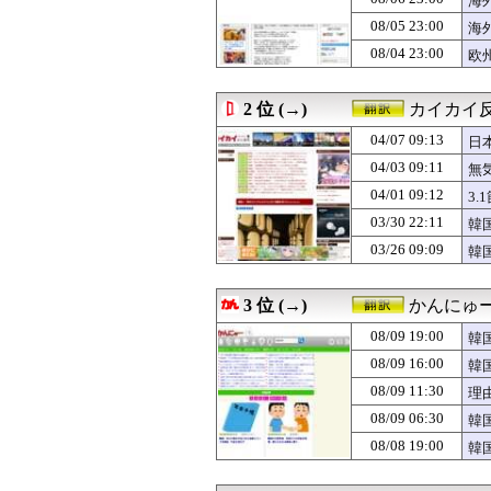
海
08/09 18:05
韓国人「一般的な
08/05 23:00
海
08/09 18:04
韓国人「日本夏
08/04 23:00
08/09 18:00
#韓国質問サイト
欧
08/09 18:00
海外「周りが心配
08/09 18:00
故チェ・ジンシ
2 位 (→)
カイカイ
08/09 18:00
【衝撃】韓国人
08/09 17:44
お盆に熊本の被災
04/07 09:13
日
08/09 17:25
韓国人「韓国人が
04/03 09:11
無
08/09 17:10
北朝鮮がウクラ
08/09 17:00
英国人「日本は公
04/01 09:12
3
08/09 17:00
【海外の反応】高
03/30 22:11
韓
08/09 17:00
韓国人「イ・ジェ
03/26 09:09
韓
08/09 16:49
韓国人「日本の村
08/09 16:33
飾らない悠仁さ
08/09 16:11
海外「最も幸運
3 位 (→)
かんにゅー
08/09 16:05
韓国人「日本がJ
08/09 16:00
韓国人「日本はNe
08/09 19:00
韓
08/09 16:00
韓国人「開票終了
08/09 16:00
韓
08/09 16:00
【朗報】韓国人
08/09 15:37
08/09 11:30
山本由伸の無失点
理
08/09 15:35
韓国人「日本の甲
08/09 06:30
韓
08/09 15:16
日本で8月8日に
い
08/08 19:00
韓
08/09 15:15
体を折りたたんで
08/09 15:00
海外「空になった
08/09 15:00
【海外の反応】桜