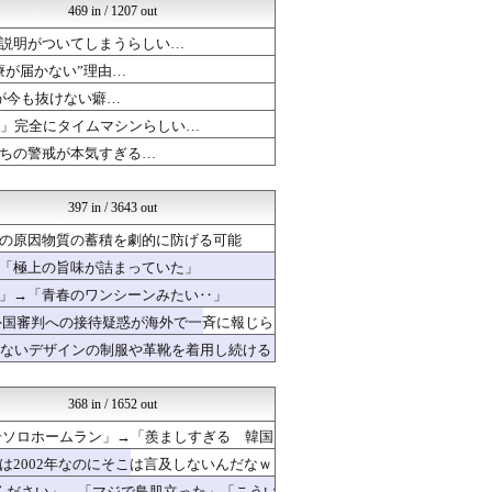
469 in / 1207 out
感動日本
韓国ニュース反応まとめ
説明がついてしまうらしい…
世界はグーチョキパー
療が届かない”理由…
はろわるど
海外のお前ら 海外の反応
が今も抜けない癖…
マニア・オブ・フットボール...
る」完全にタイムマシンらしい…
Red4 海外の反応まとめ
ちの警戒が本気すぎる…
ハウメニージャパン！
海外トークログ
韓国ニュース反応まとめ
397 in / 3643 out
ニチカン！
海外さんいらっしゃい 海外...
の原因物質の蓄積を劇的に防げる可能
世界はグーチョキパー
「極上の旨味が詰まっていた」
ポーランドボール 翻訳
」→「青春のワンシーンみたい‥」
韓国ニュース反応まとめ
海外の小反応
る外国審判への接待疑惑が海外で一斉に報じら
世界の憂鬱 海外・韓国の反...
らないデザインの制服や革靴を着用し続ける
海外の反応スポーツ
海外の反応スポーツ
海外の万国反応記＠海外の反...
368 in / 1652 out
海外の反応 ディミヌート
ハウメニージャパン！
6号ソロホームラン」→「羨ましすぎる 韓国
海外トークログ
2002年なのにそこは言及しないんだなｗ
海外さんいらっしゃい 海外...
ください」→「マジで鳥肌立った」「こうい