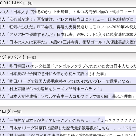
「現在は不適切な行為は絶対にない」→韓国人「一番重要なのは20...
 NO LIFE
[一覧]
ィメット・エアストライク【ポーランドボール】
異の復興を遂げた広島・長崎！焼け野原から美しき平和都市へと生ま...
ルコ人「日本人まで獲るのか」上田綺世、トルコ名門が巨額の正式オファー！
異の復興を遂げた広島・長崎！焼け野原から美しき平和都市へと生ま...
国人「安心感が違う」冨安健洋、パレス移籍当日にデビュー！圧巻3連続ブロッ
「日本の加湿器コーナー、霧が出すぎ」
】
国人「狂気の沙汰だ」FIFA会長、再選の支持見返りにモロッコへ2030年W
の台風は本当に日本が好きなんだな」
海外の反応】
にも差別はある！でも日本を見てみろよ！…とかいう論調。スケープ...
国人「アジア杯で優勝するんだ」日本代表、W杯ポット1入りに現実味!?2030
サッカー試合で韓国は『無敗』…」日韓ワールドカップの審判買収疑...
もポット1争いに熱視線！【海外の反応】
国人「日本の未来は安泰だ」16歳MF三井寺眞、衝撃ゴール！久保建英超え歴
ドジャースが７連敗しても気の毒だとは思わない【大谷】
！【海外の反応】
の安土城の復元図と建築技術の高さに韓国人が衝撃！」→「当時の技...
劇弾…」筒香嘉智が延長12回のサヨナラ本塁打で DeNA逆転...
ージャパン！
[一覧]
イランが握った原油の命綱！（海外の反応）
国人「昨日韓国YGエンタ社屋ドアをゴルフクラブでたたいた女は日本人だっ
全国チェーン店の商品写真が話題になっている理由がこちら…」→「...
ビアで熱唱！（海外の反応）
国人「日本夏の甲子園で意外に今年から初めて許可された事」
抜けて綺麗な人だったら、まず臓器を狙われてると思う」男たちの警...
国人「昨日Jリーグで韓国人選手絶対やってはいけないプレーで退場となる」
震度6強の地震、その時の日本の医療スタッフたちの姿をご覧くださ...
Wソックスの実況、口は禍の元【MLB】
国人「村上宗隆160kmの速球をシーズン26号ホームラン！」
リビオン リマスター」Switch 2版の映像に衝撃！海外フ...
国人「日本人女性逮捕！ソウルで夜中一人ゴルフクラブ振り回し暴れた理由」
グの国日本で高級車を買うと葬儀屋さんみたいになります」
国人は1000万人も日本に旅行に行ってあげるのに、どうして日本...
転手、ドローンを蹴り落とす大偉業！（海外の反応）
クログ
[一覧]
2歳イチロー、マ軍主催のホームラン競争で柵越えを連発「現役時代...
国人「一般的な日本人が考えていることがこちら…」→「えっ？？？？？？？
外に住みたいと思っている人が少ないのは何故なんだ？母国ではみん...
応
の海でトランプと繋がりのある石油会社が怪しい動き？（海外の反応）
国人「日本がJリーグ開幕戦で記録した歴代最多観客数がこちら…」→「Kリーグ
々木朗希が6回まで力投！ドジャースは劇的サヨナラ負けで泥沼7連...
国人「村上宗隆、100マイルの速球を打ち砕く2試合連発26号ソロホームラン！