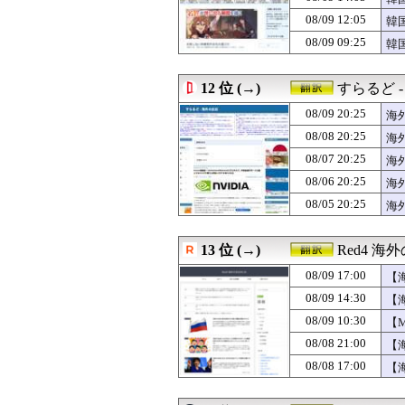
08/09 01:00
【イタリア-ギ
反
08/09 12:05
08/09 00:48
佐々木朗希が巨大
韓
08/09 00:00
#韓国記事翻訳 
応
08/09 09:25
韓
08/08 23:46
海外の反応：韓国
08/08 23:20
海外「メジャー最
08/08 23:11
外国人「アンチ
12 位 (→)
すらるど 
08/08 23:00
海外「日本は戦
08/09 20:25
海
08/08 22:46
【海外の反応】イ
08/08 22:33
英国人「安心感が
08/08 20:25
海
08/08 22:32
日本でフィジー出
08/07 20:25
海
08/08 22:20
韓国人「大韓サッ
08/06 20:25
08/08 22:20
マンチェスター
海
08/08 22:00
海外「日本のメデ
08/05 20:25
海
08/08 22:00
海外「ほら、明か
す
08/08 21:39
海外「今年のメジ
08/08 21:35
韓国人「日本がこ
13 位 (→)
Red4 
08/08 21:31
韓国サッカー協
08/09 17:00
【
08/08 21:26
韓国人「惜しい…
ら
08/08 21:16
【海外の反応】
08/09 14:30
【
の
08/08 21:03
日本の大相撲に3
い
08/09 10:30
【
08/08 21:00
【インド】バー
と
08/08 21:00
【
08/08 21:00
【海外の反応】日
め
08/08 20:47
韓国人「韓国サッ
08/08 17:00
【
08/08 20:45
韓国サッカー協会
産
08/08 20:39
海外「日本は取り