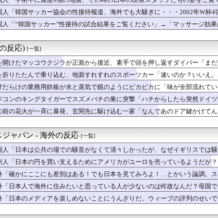
 『韓国はG7先進国に登り詰めましたか？』、『韓国は既に先進国...
姿は韓国も見習わないと」「あんな状況なら日本だけではなく韓国の医療関係
を買い支えるためにアメリカがユーロを売っているようだが？しかも...
国人「韓国サッカー協会の性接待報道、海外でも大騒ぎに・・・2002年W杯
】
芝生を嗅いだ瞬間、悩みゼロだった10歳の土曜の朝に戻される」完...
だ」「2002年まで疑う価値がある」「国民や国が築いた国格をサッカー選手
国人「“韓国サッカー”性接待の試合結果をご覧ください」→「マッサージ効
日本の“おまかせ”定食がこれ」
ッカーだ」
まで獲るのか」上田綺世、トルコ名門が巨額の正式オファー！現地サ...
がって、ナチスの亡霊が見つかる（海外の反応）
外の反応)
[一覧]
点込みで愛するRPG」の議論が物議！海外ファン「AIがひどくて...
ァビョる韓国人、目の前で歩行者が横断歩道を渡ったというだけで車...
を開けたマッコウクジラが正面から接近、素手で頭を押し返すダイバー「まだ
田のレッドソックス、6月25日以降の成績【MLB】
」【海外の反応】
を折りたたんで乗り込む、地面すれすれのスポーツカー「速いのか？いいえ。
用鉄板が水と蒸気で鏡のようにピカピカに「味が全部流れていく！」...
げだらけの業務用鉄板が水と蒸気で鏡のようにピカピカに「味が全部流れてい
女性逮捕！ソウルで夜中一人ゴルフクラブ振り回し暴れた理由」
で日本代表を応援する中国人に一言いいたい」 中国人「賞賛を惜し...
ジコンのキングタイガーでスズメバチの巣に突撃「ハチからしたら突然ドイツ
「日本の白バイ隊員、人間やめてる」
の前の花火が一斉に暴発、玄関先に駆け込む一家「なんであのドア鍵かけてん
上宗隆の２試合連続のポール直撃第26号に海外大興奮！（海外の反...
わ」2026年夏アニメ海外人気ランキング（5週目）
スファン「7連敗はしんどいわ……」 ...
ジャパン - 海外の反応
[一覧]
ーブの大きさがやっぱりおかしいとMLBファン騒然！←「どんどん...
「日本のバンド、歌詞に全部字幕つけてきた」
国人「日本は公共の場での騒音がなくて清々しかったが、なぜイギリスでは騒
国人が逮捕された場合ほとんど起訴されない理由」
州人「日本の円を買い支えるためにアメリカがユーロを売っているようだが？
から変わらない日本の女子高生の姿に韓国人が衝撃！何故変わらない...
外「確かにここにも差別はある！でも日本を見てみろよ！…とかいう論調。ス
フショア課税で青息吐息！（海外の反応）
ドジャースの今季は悪夢と化した【MLB】
外「日本人で海外に住みたいと思っている人が少ないのは何故なんだ？母国で
日本のラーメンについて勘違いしていることがこちら…」→「えっ？...
外「日本のメディアを楽しめないことにうんざりだ。ウィーブの評判のせいで
ランド・セフト・オートVI」の販売方針に物議！海外ゲーマー「オ...
という日本の料理の直訳を知ってしまった…」