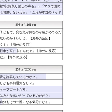
日本と韓国は敵か？味方か？...
者も同じように行動したはずだ」【熊本地
ガラパゴスジャパン - 海...
4強の記録取り消しの声も」→「マジで国の
Ask Reddit まと...
が足で蹴り飛ばすね」
果は間違いないねｗ」「これが本当のベッド
ニチカン！
NO FOOTY NO L...
世界はグーチョキパー
296 in / 1161 out
HANO-K
かんにゅー -韓国の反応-
子どもで、変な魚が何なのか確かめてるだ
ボールパーク速報 海外の反...
広いのか？いいえ」【海外の反応】
QQQ(海外の反応)
く！」【海外の反応】
ハウメニージャパン！
じゃぽにか反応帳
戦車が家に来るんだぞ」【海外の反応】
ニチカン！
だ」【海外の反応】
海外のお前ら 海外の反応
アニメリアクト
Red4 海外の反応まとめ
259 in / 2650 out
海外の反応スポーツ
ニチカン！
音を許容しているのか？」
まるっと翻訳
しかも事前通知なし？」
世界の憂鬱 海外・韓国の反...
ケープゴートだろ」
世界はグーチョキパー
ボールパーク速報 海外の反...
はみんな出たがっているのだが？」
海外トークログ
自分もその一部になる気分になる」
HANO-K
海外の万国反応記＠海外の反...