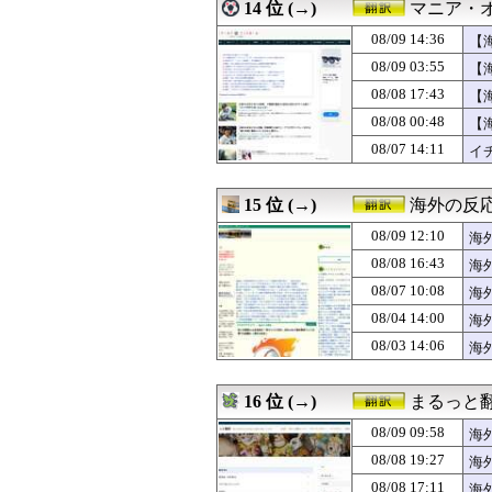
08/08 20:31
14 位 (→)
海外「MLB屈指
マニア・
08/08 20:25
韓国人「欧州メデ
08/09 14:36
【
08/08 20:25
海外「”京都の鳥
08/08 20:13
08/09 03:55
日本の夏祭りのグ
【
08/08 20:11
アメリカ「お前
08/08 17:43
【
08/08 20:10
「日本の深夜営業
08/08 00:48
【
08/08 20:05
中国人「フランス
08/08 20:01
【GAME】「セ
08/07 14:11
イ
08/08 20:00
外国人「韓国で日
08/08 20:00
海外「三時間ずっ
15 位 (→)
海外の反応
08/09 12:10
海
08/08 16:43
海
出
08/07 10:08
海
08/04 14:00
海
フ
08/03 14:06
海
16 位 (→)
まるっと
08/09 09:58
海
08/08 19:27
海
08/08 17:11
海