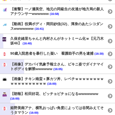
【衝撃】一ノ瀬美空、地元の同級生の友達が地方局の新人
アナウンサーwwwwww
(16:58)
【動画】役満ボディ・岡田紗佳(32)、渾身のあたシコダン
スwwwwwww
(16:41)
久保史緒里ちゃんと内村さんがネットミーム化ｗ【元乃木
坂46】
(16:40)
90歳入院患者を暴行した疑い 看護助手の男を逮捕
(16:30)
【画像】デカパイ気象予報士さん、ビキニ姿でダイナマイ
トボディを解禁wwwwww
(16:05)
【画像】チキン南蛮＋豚カツ丼、レベチｗｗｗｗｗｗｗｗ
ｗｗｗｗｗｗｗｗｗｗ
(16:00)
【朗報】松田好花、ビッチョビチョになるwwwwwww
(16:00)
姫野美南アナ、横乳おっぱい角度によっては谷間みえてそ
うタマラン
(16:00)