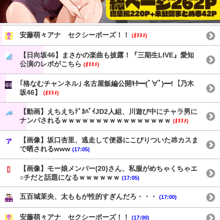
安藤萌々アナ セクシーポーズ！！
(ｵﾇﾇﾒ)
【日向坂46】まさかの楽曲も披露！『三期生LIVE』愛知
公演のレポがこちら
(ｵﾇﾇﾒ)
｢格なむチャンネル｣ 名古屋飯編公開ｷﾀ━(ﾟ∀ﾟ)━!【乃木
坂46】
(ｵﾇﾇﾒ)
【動画】えちえちﾃﾞｶﾊﾟｲJD2人組、川遊び中にチャラ男に
ナンパされるｗｗｗｗｗｗｗｗｗｗｗｗｗｗｗｗ
(ｵﾇﾇﾒ)
【画像】坂口杏里、逃走して便器にこびりついた💩カスま
で晒されるwww
(17:05)
【画像】モー娘メンバー(20)さん、私服がめちゃくちゃエ
○チだと話題になるｗｗｗｗｗｗ
(17:05)
五百城茉央、太ももが性的すぎんだろ・・・
(17:00)
安藤萌々アナ セクシーポーズ！！
(17:00)