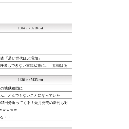
PC ゲームの気になるもの
mutyunのゲーム+αブ...
いたしん！
GUNDAM.LOG｜ガン...
HANO-K
資格ちゃんねる
1504 in / 3918 out
汎用型自作PCまとめ
阪神タイガースちゃんねる
ポケチャン攻略まとめ速報｜...
ネラーボイス
SSまにあっくす！
大調査「若い世代ほど増加」
くまニュース
登山ちゃんねる
発呼吸もできない重篤状態に…「意識はあ
VTuberNews
ファイターズ王国＠日ハムま...
ラブライブ！まとめブログ ...
1436 in / 5133 out
アナ速‐女子アナ画像速報
チの地獄絵図に
乃木通 乃木坂46櫻坂46...
オレ的ゲーム速報＠刃
』さん、とんでもないことになっていた
アナきゃぷ速報
505円分返ってくる！先月発売の新刊も対
理系にゅーす
ｗｗｗｗｗ
気になる芸能まとめ
│米国株ETFまとめ速報
る・・・
育児板拾い読み
ああ言えばForYou