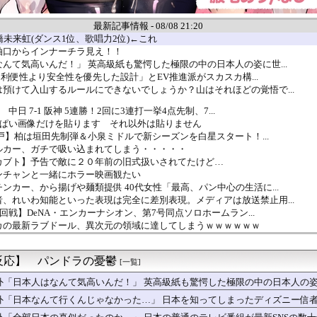
最新記事情報 - 08/08 21:20
橋未来虹(ダンス1位、歌唱力2位)←これ
袖口からインナーチラ見え！！
んて気高いんだ！」 英高級紙も驚愕した極限の中の日本人の姿に世...
Oは利便性より安全性を優先した設計」とEV推進派がスカスカ構...
預けて入山するルールにできないでしょうか？山はそれほどの覚悟で...
 中日 7-1 阪神 5連勝！2回に3連打一挙4点先制、7...
○ぱい画像だけを貼ります それ以外は貼りません
×水戸】柏は垣田先制弾＆小泉ミドルで新シーズンを白星スタート！...
ルカー、ガチで吸い込まれてしまう・・・・・
カブト】予告で敵に２０年前の旧式扱いされてたけど…
ンチャンと一緒にホラー映画観たい
ンカー、から揚げや麺類提供 40代女性「最高、パン中心の生活に...
、れいわ知能といった表現は完全に差別表現。メディアは放送禁止用...
7回戦】DeNA・エンカーナシオン、第7号同点ソロホームラン...
カの最新ラブドール、異次元の領域に達してしまうｗｗｗｗｗｗ
円」or「ロックマンXのカッカッカッカって壁登る能力」
佐倉綾音さん、ファンサービスも欠かさないｗｗｗｗ
反応】 パンドラの憂鬱
体、ついにゲオのチラシから消える…
[一覧]
半がマン毛ぼーぼーだった
外「日本人はなんて気高いんだ！」 英高級紙も驚愕した極限の中の日本人の
ニットおっぱいの膨らみムギュムギュ揺れてタマランち
外「日本なんて行くんじゃなかった…」 日本を知ってしまったディズニー信
・おならエピソード持ってるやつおる？
まぁわかる 四十九日←いらねぇだろ