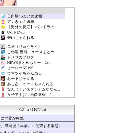
日向坂46まとめ速報
アナきゃぷ速報
【海外の反応】 パンドラの...
U-1 NEWS.
登山ちゃんねる
竜速（りゅうそく）
じわ速 芸能ニュースまとめ
ドメサカブログ
NEWSまとめもりー｜2c...
ヒーローNEWS
ウマツイちゃんねる
おーるじゃんる
あじあニュースちゃんねる
なんじぇいスタジアム＠なん...
女子アナお宝画像速報－5c...
ゲーハーの窓
おたくみくす 声優まとめ
7134 in / 11677 out
mutyunのゲーム+αブ...
いたしん！
姿に世界が衝撃
アイドル・女子アナ★吟じま...
者、帰国後『本家』に失望する事態に
なんまめ
哲学ニュースnwk