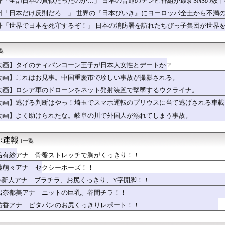
外「全部日本の真似だったのか…」 日本の普通のテレビ番組が最新SNSの数
て俺になんのメリットがあるの」「そんなに大変なら育児やめれば？...
州「日本だけ反則だろ…」 世界の『日本びいき』にヨーロッパ全土から不満
】単発要素が強めの回、みんなはどれが好き？
最新フィギュア(1,88000円)、ガチで作り込みがエグすぎ...
外「世界で日本を死守するぞ！」 日本の消防署を訪れたちびっ子集団が世界
のピーク終了
て妹&姪っ子達を遊びに連れて行って、一日遊び倒した。すると、旦...
覧]
した白人なんじゃないの？
えの熱波で9600人死亡「温暖化対策で高温に対する備え充分では...
動画】タイのティパンコーン王子が日本人女性とデートか？
ーミングデバイス1000個無償で配ります！」→人が殺到しガチの...
動画】これはお見事。中国重慶市で珍しい事故が撮影される。
を食べて下さい!!🍜
のローカル地下アイドル、流石に厳しいwwwwww
動画】ロシア軍のドローンをネット発射装置で撃墜するウクライナ。
ちゃん「おじさんたち～！もりもり食べて元気だすのよ～」
動画】逃げる判断はやっ！埼玉でスマホ運転のプリウスに当て逃げされる車載
結、お乳がデカすぎて浴衣を突き破ってしまう…
動画】よく助けられたな。岐阜の川で外国人が溺れてしまう事故。
ちもちの肉厚ナマ太ももが性的すぎんだろ【画像】
います」←飽きた。おっさんにしろ
ガーを食べる罪【ポーランドボール】
ぷ速報
[一覧]
7回5安打7奪三振無失点
本政府が、アメリカ政府によるネットミームとしての任天堂やポケモ...
呂有紗アナ 骨盤ストレッチで胸がくっきり！！
勝、アメリカ惨敗」米イラン、終戦MOU署名方式で対立…イランは...
藤萌々アナ セクシーポーズ！！
「世界の数学者が愛した日本のチョーク、社長が最後に選んだ相手」
求めて～ 二部 第１１９話
BS新人アナ ブラチラ、お尻くっきり、Y字開脚！！
香、前屈みで◯◯が見える角度
出奈都美アナ ニットの巨乳、谷間チラ！！
代行「得点が栄養剤になった」８勝目の竹丸和幸たたえる「悩んだ」...
佑香アナ ピタパンのお尻くっきりレポート！！
×仙台】藤枝がJ2・J3百年構想リーグ王者の仙台を撃破！槙野...
入れた先進国は大きな経済的恩恵を享受→データでもはっきり日本一...
です」靖国神社、境内におけるコスプレや軍装の禁止を発表