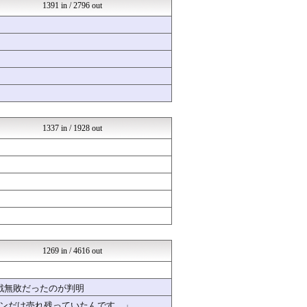
ミリシタまとめ雑談
1391 in / 2796 out
えすえすゲー速報
なんまめ
かいにちニュース 【海外の...
ゆるゲーマー遅報
Ask Reddit まと...
韓国ニュース反応まとめ
ニチカン！
やる夫まとめくす
けおけお速報
1337 in / 1928 out
1269 in / 4616 out
戦無敗だったのが判明
ンだけ売れ残っていたんです…」