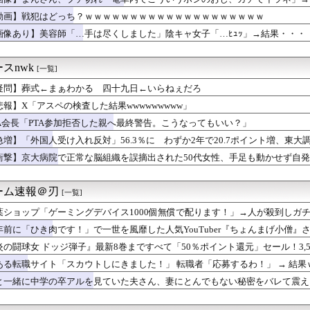
いまからでも戻して
 Reincarnation、ユーザースコア6.5のク...
動画】戦犯はどっち？ｗｗｗｗｗｗｗｗｗｗｗｗｗｗｗｗｗｗｗｗ
心理カウンセラー、14歳少年を3ヶ月激しくレイプ。お菓子生姜 ...
画像あり】美容師「…手は尽くしました」陰キャ女子「…ﾋｭｯ」→結果・・・
オートだと名無し砲連射するのやめて…
カンドチャンスを与えたゲーム」で大盛り上がり！海外ゲーマー「5...
スマホゲーム、倒産も急増 過去最多ペースで推移 「当たれば一攫...
スnwk
[一覧]
onのレビューって書いてる？
疑問】葬式←まぁわかる 四十九日←いらねぇだろ
しに成功wwwwwwwww
ンピオンズ】ゴウカザルは初手で強い？型読みの難しさと汎用性
悲報】X「アスペの検査した結果wwwwwwwww」
斉藤の妻、夫の求刑7年翌日にInstagram更新「楽しすぎ...
TA会長「PTA参加拒否した親へ最終警告。こうなってもいい？」
「ローテーション漫才」
中毒者のせいで新規の仕事は全部なくなった」
急増】「外国人受け入れ反対」56.3％に わずか2年で20.7ポイント増、東
る3代アイテム、水筒、日傘
衝撃】京大病院で正常な脳組織を誤摘出された50代女性、手足も動かせず自
フィ、バッターボックスに立ってみた『ええフォームや』『打球の伸...
」
司裕也、1年ぶりの捕手で好リード！孫易磊を2回無失点に導く
🐣変な声出してるとか言われるけど普通に出てくる声なので面白いこ...
ーム速報＠刃
[一覧]
・モモ(30)、またしてもスケベなボデーを披露wwwwwww...
葉ショップ「ゲーミングデバイス1000個無償で配ります！」→人が殺到しガ
香、最新の薄着×太ももが性的すぎんだろ
す！」で一世を風靡した人気YouTuber『ちょんまげ小僧』...
年前に「ひき肉です！」で一世を風靡した人気YouTuber『ちょんまげ小僧
骨盤ストレッチで胸がくっきり！！
炎の闘球女 ドッジ弾子』最新8巻まですべて「50％ポイント還元」セール！3,
服ってやつが出てるらしくめっちゃ欲しい
！アニメ放送中！名前が下ネタすぎる女の子！
ある転職サイト「スカウトしにきました！」 転職者「応募するわ！」 → 結果
美人声優、太ももチラリｗｗｗｗｗｗｗｗｗｗｗｗｗｗｗｗｗｗｗｗ...
女「43億円注文して………キャンセルっと！」←こいつの目的
と一緒に中学の卒アルを見ていた夫さん、妻にとんでもない秘密をバレて震え
座状態から前に倒れて丸まった状態で寝るの好き
アニメで酷いと思った後付けある？