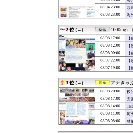
海
08/08 21:00
「お食い初めなん
08/04 23:00
欧
08/08 21:00
【仮面ライダー
08/03 23:00
08/08 21:00
【画像】キャミイの
海
08/08 21:00
2026年度 暑さ
08/08 21:00
旦那に子供を預け
2 位 (→)
1000mg
[一
08/08 21:00
鬼って船で難破
08/08 21:00
ドイツ、40度超
08/08 17:00
【
08/08 21:00
秋葉ショップ「ゲ
08/08 12:00
【
08/08 21:00
【ミリシタ】饂飩
08/08 21:00
【画像】加工なし
08/08 00:00
【
08/08 21:00
【ななし】ねる
08/07 22:00
【
08/08 21:00
【画像】本田望
08/07 19:00
【
08/08 21:00
日向坂46、も
08/08 21:00
ガキ「世界を救
08/08 21:00
【インド】バー
3 位 (→)
アナきゃ
08/08 21:00
SB上茶谷(29)
08/08 21:00
【海外の反応】日
08/08 20:00
後
08/08 21:00
韓国人「イラン完
08/08 17:00
安
08/08 21:00
【朗報】韓国人
08/08 21:00
08/08 14:00
TOKIO～光を
T
08/08 20:58
【速報】賀喜遥
08/08 11:00
河
08/08 20:56
【巨人】橋上監督
08/08 08:00
林
08/08 20:55
【J2第1節 藤枝
08/08 20:55
移民を大量に受け
08/08 20:48
「神聖なる場所