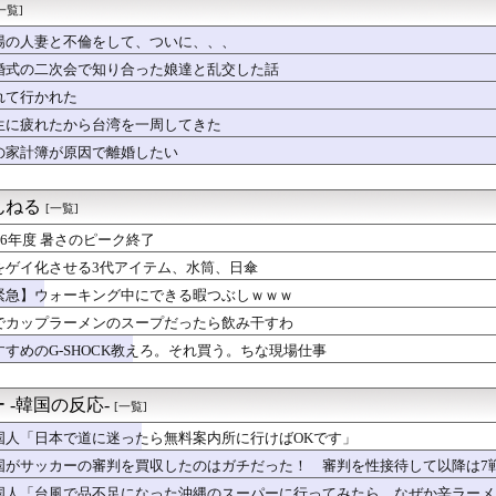
界猫の日🐱
一覧]
方通行
場の人妻と不倫をして、ついに、、、
る
本ブームが起きてんの草。あんだけ仲が悪かった日本と韓国だったの...
婚式の二次会で知り合った娘達と乱交した話
後は自社IP・他社IPともに現行機で遊べない名作を積極的にリマ...
れて行かれた
と難しい顔の男たちが部屋で喋ってるだけだった」名作と呼ばれる映...
生に疲れたから台湾を一周してきた
に他地域の投票用紙が混入…不正選挙では？」と騒然
「日本の宅配伝票、印刷じゃなかった」
の家計簿が原因で離婚したい
族令嬢のメアリとオークの戦士ヤルオ 第２４０話
ター ポータブル3rd』楽しかったよね
んねる
[一覧]
026年度 暑さのピーク終了
をゲイ化させる3代アイテム、水筒、日傘
緊急】ウォーキング中にできる暇つぶしｗｗｗ
でカップラーメンのスープだったら飲み干すわ
すすめのG-SHOCK教えろ。それ買う。ちな現場仕事
 -韓国の反応-
[一覧]
国人「日本で道に迷ったら無料案内所に行けばOKです」
国がサッカーの審判を買収したのはガチだった！ 審判を性接待して以降は7
国人「台風で品不足になった沖縄のスーパーに行ってみたら、なぜか辛ラーメ