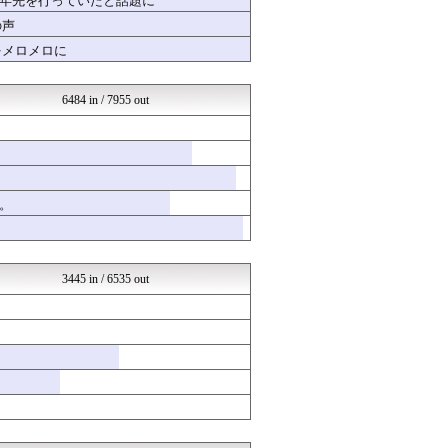
十年先を行っていたと話題に
すまいる(^-^)ぶろぐ
の声
ヒーローNEWS
をメロメロに
ネラーボイス
登山ちゃんねる
かぞくちゃんねる
6484 in / 7955 out
ほんわかMkⅡ
くまニュース
オレ的ゲーム速報＠刃
ミリシタまとめ雑談
ラビット速報
VTuberNews
。
アナ速‐女子アナ画像速報
乃木通 乃木坂46櫻坂46...
ああ言えばForYou
ポーランドボール 翻訳
3445 in / 6535 out
日刊やきう速報
Red4 海外の反応まとめ
韓国ニュース反応まとめ
ニチカン！
やる夫まとめくす
乃木坂46まとめ 乃木りん...
なんじぇいスタジアム＠なん...
ドメサカブログ
国難にあってもの申す！！
もえるあじあ(･∀･)