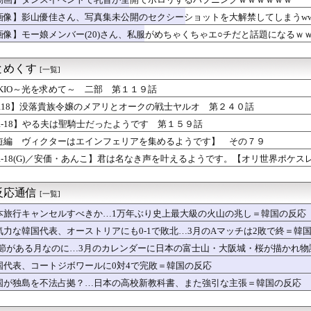
、先制タイムリー「佐野行進」牧も牧も1.2.1.2「牧行進」
隣でズルズル啜って食べるんだ！」
画像】影山優佳さん、写真集未公開のセクシーショットを大解禁してしまうww
プロだけど質問ある？
画像】モー娘メンバー(20)さん、私服がめちゃくちゃエ○チだと話題になるｗ
かわ】店頭POPが著作権グレーゾーンで物議、公式コラボとの違い...
ースの「世界に5種しかない飛行能力」発言の謎が解ける
れ反対」大幅増 東大調査、若い世代で多く
とめくす
[一覧]
ンク19回戦】西武ドラ1小島、第5号逆転2ランホームラン！！！...
る？
OKIO～光を求めて～ 二部 第１１９話
とサシ飲みするアラサー女ｗｗｗｗｗｗｗｗｗwwww
R18】没落貴族令嬢のメアリとオークの戦士ヤルオ 第２４０話
ィアがロンドン五輪銅メダルはく奪の可能性を報道！韓国が外国人審...
R-18】やる夫は聖騎士だったようです 第１５９話
”は良いぞ」小規模だけどお勧めな日本の観光名所／お店に対する海...
無失点7奪三振ｗｗｗｗｗｗｗｗｗｗｗｗｗｗｗｗｗｗｗｗｗｗｗｗ
短編 ヴィクターはエインフェリアを集めるようです】 その７９
危険球退場…復帰３登板目でまさかの事態 １４８キロ直球が頭部直撃
R-18(G)／安価・あんこ】君は名なき声を叶えるようです。【オリ世界ポケス
」小学４年生まで対象拡大へ、「ゲーム性」で苦手な子も楽しく…水...
女には勇気もって告白しろ」⇒結果
2失策。普通のゴロや普通のフライ処理ができない模様
反応通信
[一覧]
材とした小説を書いたけど、誰か読んでくれない？
ローってワードめっさすこ
本旅行キャンセルすべきか…1万年ぶり史上最大級の火山の兆し＝韓国の反応
に｢殺すぞ｣と言った上司、｢胃が痛い｣とか言い出すｗｗｗｗｗ
気力な韓国代表、オーストリアにも0-1で敗北…3月のAマッチは2敗で終＝韓
供でロシアが被害者面？（海外の反応）
.1節がある月なのに…3月のカレンダーに日本の富士山・大阪城・桜が描かれ
ールで買った３００円Ｔシャツがもうすぐ６才を迎えようとしていま...
国代表、コートジボワールに0対4で完敗＝韓国の反応
タルとトレーナーと目印
国が独島を不法占拠？…日本の高校新教科書、また強引な主張＝韓国の反応
きは左のえっち女子を選ぶらしいww
ルメって高カロリーだよな！←「お好み焼きの優勝」「焼きそばだろ...