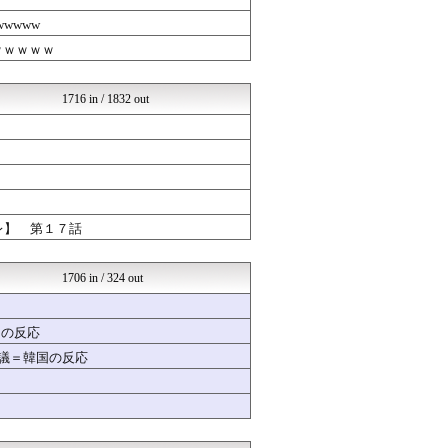
ベイスターズNEWS
育児板拾い読み
wwww
質問ある？まとめ速報
ｗｗｗｗｗ
モッコスヌ〜ン
漫画まとめ速報
日本第一！ニュース録
1716 in / 1832 out
なんじぇいスタジアム＠なん...
おいしいまとめ
バズッター速報
世界の憂鬱 海外・韓国の反...
すらるど - 海外の反応
なんじぇいスタジアム＠なん...
とらほー速報
レ】 第１７話
知りタイムズ
はーとログ
阪神タイガースちゃんねる
1706 in / 324 out
異世界転生まとめ速報
りぷらい速報
NEWSぽけまとめーる
国の反応
世界はグーチョキパー
物議＝韓国の反応
育児板拾い読み
ねこのあまやどり
ウマツイちゃんねる
まとめCUP
海外さんいらっしゃい 海外...