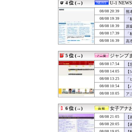
4 位 (→)
U-1 NEWS
08/08 20:47
韓国人「韓国サッ
08/08 20:45
韓国サッカー協会
08/08 20:39
熊
08/08 20:45
【画像】アイドル
08/08 19:39
「
08/08 20:45
どっちのほうが
08/08 18:39
08/08 20:45
【J2第1節 八戸
原
08/08 20:42
【西武対ソフトバ
08/08 17:39
「
08/08 20:40
【PICK】三峡
し
08/08 16:39
高
08/08 20:40
小津玲奈 ｢すご
受
08/08 20:40
【画像】若手女
08/08 20:39
熊本県知事の要請
5 位 (→)
ジャンプ
08/08 20:39
海外「日本は取り
08/08 20:38
【朗報】瀬戸環奈
08/08 17:54
【
08/08 20:38
【悲報】日本人
08/08 14:05
【
08/08 20:36
【悲報】コント
08/08 13:25
08/08 20:35
なぜプーチンは
「
08/08 20:33
嫁が男友達にバ
08/08 10:54
【
08/08 20:33
西武ドラ１小島
08/08 10:05
ア
08/08 20:32
【朗報】Switc
08/08 20:32
【画像】こうい
08/08 20:32
【DeNA対広島1
6 位 (→)
女子アナお
08/08 20:31
海外「MLB屈指
08/08 20:31
【動画】役満ボデ
08/08 21:05
【
08/08 20:30
『SASUKE』
08/08 20:05
【
08/08 20:30
【画像】秋葉原
08/08 19:05
【