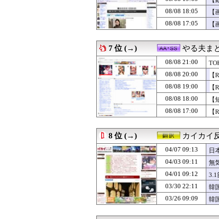
08/08 20:30
DeNA・佐野恵太
08/08 20:30
？「俺はわざと
08/08 18:05
【
08/08 20:30
デリ嬢を落とす
08/08 17:05
【
08/08 20:30
【セブンAIちい
08/08 20:29
【速報】ワンピ
08/08 20:29
「外国人受け入
7 位 (→)
やる夫ま
08/08 20:27
【西武対ソフトバ
08/08 20:26
08/08 21:00
お昼ご飯何食べ
T
08/08 20:25
【愕然】ヤリチン
08/08 20:00
【
08/08 20:25
韓国人「欧州メデ
08/08 19:00
【
08/08 20:25
海外「”京都の鳥
08/08 20:23
上茶谷大河7回
08/08 18:00
【
08/08 20:23
阪神ルーカス、
08/08 17:00
【
08/08 20:22
体育の「運動遊び
08/08 20:22
お前ら「好きな
08/08 20:22
ガルシア、本日
8 位 (→)
カイカイ
08/08 20:21
知的障害者を題
04/07 09:13
08/08 20:20
自認レイブンク
日
08/08 20:18
【衝撃】先日ワイ
04/03 09:11
無
08/08 20:16
NATOの座標提
04/01 09:12
3
08/08 20:15
イオンのタイムセ
08/08 20:15
世界猫の日
03/30 22:11
韓
08/08 20:15
【ウマ娘】デジ
03/26 09:09
韓
08/08 20:15
【画像】貧乳好
08/08 20:13
日本の夏祭りのグ