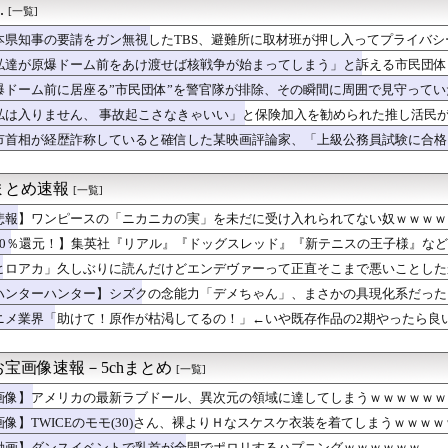
.
[一覧]
カー協会の性接待報道、海外でも大騒ぎに・・・2002年W杯4強...
、男子ワールドカップ予選における外国人審判への性接待疑惑が浮上...
本県知事の要請をガン無視したTBS、避難所に取材班が押し入ってプライバ
さん「体重10キロ増えたらこうなった」
私達が原爆ドーム前をあけ渡せば核戦争が始まってしまう」と訴える市民団体
元気もらえるかって言ったら圧倒的にアメリカだわね
×富山】八戸が記念すべきJ2初勝利！佐藤祐太の無回転ミドル＆...
爆ドーム前に居座る”市民団体”を警官隊が排除、その瞬間に周囲で見守って
ンク19回戦】西武がソフトバンクに逆転勝ちで2位浮上！連敗は3...
私は入りません、 事故起こさなきゃいい」と保険加入を勧められた推し活民
ダム、豪雨で13基の水門を開き大規模放流開始か 下流の工場地帯...
て……
市首相が経歴詐称していると確信した某映画評論家、「上級公務員試験に合格
く久しぶりのプールでした｣【乃木坂46】
けまくり……
子アナさん、脇を見せつけてしまうｗｗｗｗｗｗｗｗｗｗｗｗ
をガン無視したTBS、避難所に取材班が押し入ってプライバシーに...
まとめ速報
[一覧]
締まれ！」栃木でシャインマスカット400房が盗難被害に（海外の...
さんがお盆休みに全国で無料ツーショットイベント開催しまくるww...
悲報】ワンピースの「ニカニカの実」を未だに受け入れられてない奴ｗｗｗｗ
、相変わらず軽自動車に軽油を入れる…
50％還元！】集英社『リアル』『ドッグスレッド』『新テニスの王子様』など8
レイル2歳、勝てない
ウクライナ侵攻をやめられないのか？！
ヒロアカ」久しぶりに読んだけどエンデヴァーって正直そこまで悪いことした
レンタインチョコ渡すらしいんだけどどう思う？
ハンターハンター】シズクの念能力「デメちゃん」、まさかの具現化系だった
大河、試合をひっくり返す逆転２ラン！
ニメ業界「助けて！原作が枯渇してるの！」←いや既存作品の2期やったら良
h2版『FF14』、ロードが長くなる不具合の修正パッチを本日...
うブラに乳首ひっかけてる女の子ｗｗｗ
7回戦】広島・坂倉、DeNA・中川虎大から第11号勝ち越しソ...
宝画像速報－5chまとめ
[一覧]
の好チーム」鈴木誠也のタイムリーなどでカブスが5連勝！（海外の...
ィ・岡田紗佳(32)、渾身のあたシコダンスwwwwwww
画像】アメリカの最新ラブドール、異次元の領域に達してしまうｗｗｗｗｗｗ
×『リラックマ』まさかのコラボ グッズ＆カフェ開催
画像】TWICEのモモ(30)さん、裸よりＨなスケスケ衣装を着てしまうｗｗｗｗ
で大量のメイド＆巫女たちがぶっかけ祭ｗｗｗｗｗｗｗｗｗｗｗ
動画】ダンスイベントで乳首が全開でポロリするハプニングｗｗｗｗｗｗ