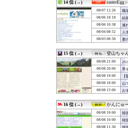
08/08 20:00
14 位 (→)
【ミリシタ】 #世
easterEgg
[
08/08 20:00
とある最狂の一
08/07 12:26
職
08/08 20:00
たこ焼き焼いて
08/08 20:00
08/06 18:18
外国人「韓国で日
結
08/08 20:00
バンナム社長「今
08/06 10:38
連
08/08 20:00
海外「三時間ずっ
08/04 08:52
人
08/08 20:00
韓国人「開票所
08/08 20:00
【衝撃】韓国人
08/03 08:50
妻
08/08 20:00
【R18】没落貴
08/08 20:00
『モンスターハン
15 位 (→)
登山ちゃ
08/08 21:00
2
08/08 20:00
男
08/08 19:00
【
08/08 18:00
山
08/08 15:00
お
16 位 (→)
かんにゅー
08/08 19:00
韓
08/08 16:00
韓
08/08 11:30
韓