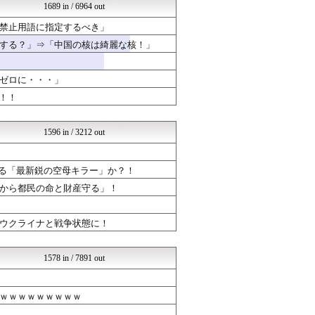
浮気ちゃんねる
1689 in / 6964 out
NEWSまとめもりー｜2c...
禁止用語に指定するべき」
広島東洋カープまとめブログ...
海外の万国反応記＠海外の反...
する？」⇒「中国の核は綺麗な核！」
なんじぇいスタジアム＠なん...
ウマ娘うまぴょい速報
mashlife通信
ゼロに・・・」
ラビット速報
！！
常識的に考えた
なんJミュージアム
海外の反応ジャーナル
1596 in / 3212 out
おーるじゃんる
コノユビニュース｜みんなの...
政経ワロスまとめニュース♪
誇る「最新鋭の空母キラー」か？！
修羅場ライフ速報
から都民の命と財産守る」！
不思議.net - 5ch...
ニュース30over
じゃぽにか反応帳
ウクライナと戦争状態に！
女子アナお宝画像速報－5c...
おたくみくす 声優まとめ
なんじぇいスタジアム＠なん...
1578 in / 7891 out
修羅の華-家庭・生活まとめ
Zチャンネル＠VIP
哲学ニュースnwk
ｗｗｗｗｗｗｗｗｗ
【サッカー まとめ】サカラ...