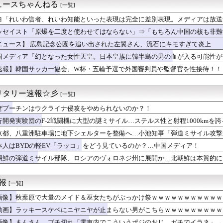
ら俺の嫁と子が不審な男と歩いてると聞いた俺。単身赴任先から興信...
ュースちゃんねる
[一覧]
ケ斉藤裁判、被害女性「モンスター」斉藤被告「同意と思ってた」←...
2盗塁)←カープの補強ポイント『俊足強打のショート＆広島出身』
ヨ「れいわ信者、れいわ知能といった表現は完全に差別表現。メディアは放送
らの国の史上最も美しい女優を選ぶなら誰になる？」
ッセイスト「原爆を二度と使わせてはならない」⇒「もちろん中国の核も非難
回戦】阪神・ガルシアの守備…
ニュース】 広島記念公園を追い出された左翼さん、流石にキモすぎて炎上
コネがウマ娘とコラボ！今秋開催予定
ポケ斎藤の犯行、生々しすぎて勃起してしまうレベルｗｗｗｗｗ
国メディア「幻となった女性天皇。日本皇族に韓半島の男の血が入る可能性が
ィ・岡田紗佳(32)、渾身のあたシコダンスwwwwwww
速報】韓国サッカー協会、W杯・五輪予選で外国審判員や監督官を性接待！！
費過去最大8.9兆円要求へ 予算案で膨張、無人機・AI導入
舎っぺJKの白い太もも、ドスケベすぎるｗｗｗwｗｗｗｗｗｗｗｗ...
している無人店舗でどのような人が買い物をしているのか？」海外の...
リタリー速報☆彡
[一覧]
、野球部の練習中に頭部を強打しCT検査→70代医師「問題ないで...
ぜプーチンはウクライナ侵攻をやめられないのか？！
員が8歳から13歳までの少年19人にわいせつ行為→懲役15年の...
が大絶賛する”人権大国”ドイツの警察、極左活動家への「人道的対...
行開発実験団のF-2戦闘機に大型の謎ミサイル…ステルス性と射程1000kmを
ら「私たちがあなたの分も稼いだおかげ」と何度も言われた。休暇中...
京都、八重洲駐車場に地下シェルターを整備へ…小池知事「弾道ミサイル攻撃
、歩行者を轢いた挙句、道路で昼寝をしようとしてしまうｗｗｗｗｗｗ
座2052万のうち「約4割が未稼働」だったwwwwww
本人はBYDの軽EV「ラッコ」をどう見ているのか？…中国メディア！
で感じた日本への強烈なフィルター」 中国人「フランスと日本は両...
朝鮮の弾道ミサイル部隊、ロシアのヴォロネジ州に展開か…北朝鮮は本質的に
のモモ(30)さん、裸よりＨなスケスケ衣装を着てしまうｗｗｗ...
のダラさん」、ガチのマジでシコらせにくる
ゴンズ、2者連続送りバント失敗ｗｗｗｗｗｗｗｗｗｗｗｗｗｗｗｗ...
速報
[一覧]
で入院中、義母から電話がきた。「明日の朝来なさい！場合によって...
画像】秋葉原で大量のメイド＆巫女たちがぶっかけ祭ｗｗｗｗｗｗｗｗｗｗｗ
撮って、なんで敵側の女幹部にセクシー女優起用してたんやろ
ペの検査した結果wwwwwwwww」
動画】ラッキースケベにニヤニヤが止まらない男がこちらｗｗｗｗｗｗｗｗｗ
ア「4強神話も疑われる恥ずべき状況」←これｗｗｗｗｗ
画像】まんさん、ブチ切れ「電車内でこういうポジのおじ、ガチでイラネ」→