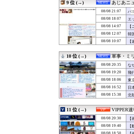
08/08 20:12
【完結編】友人か
9 位 (→)
あじあニ
08/08 20:12
【物議】ジャンポ
08/08 21:07
08/08 20:11
オイシ高義博(4
パ
08/08 20:11
アメリカ「お前
08/08 18:07
エ
08/08 20:11
【阪神対中日18
08/08 14:07
【
08/08 20:11
【ウマ娘】プリ
08/08 20:11
【衝撃】ジャン
08/08 12:07
韓
08/08 20:10
【動画】役満ボデ
08/08 10:07
【
08/08 20:10
【概算要求】防衛
08/08 20:10
【画像】栃木の田
08/08 20:10
「日本の深夜営業
10 位 (→)
軍事・ミ
08/08 20:10
【速報】中2男子
08/08 20:35
な
08/08 20:09
【岡山】元団体職
08/08 20:08
【動画】左翼さん
08/08 19:20
飛
08/08 20:06
産休から復帰した
08/08 18:06
東
08/08 20:05
【悲報】女さん
08/08 20:05
08/08 16:52
【悲報】NISA口
日
08/08 20:05
中国人「フランス
08/08 15:38
北
08/08 20:05
【画像】TWICE
08/08 20:04
【朗報】「令和
08/08 20:04
【悲報】中日ドラ
11 位 (→)
VIPPER
08/08 20:03
旦那が胃癌の手術
08/08 20:30
【
08/08 20:03
【なぞ】昔の特
08/08 20:03
【悲報】X「アス
08/08 19:40
【
08/08 20:03
韓国現地メディ
08/08 18:50
【