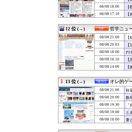
08/08 20:02
○ボタン決定に
08/08 18:00
08/08 20:02
【悲報】Beast of
【
08/08 20:02
26歳超美人女性
08/08 17:10
【
08/08 20:02
【GジェネE】
08/08 20:01
【GAME】「セ
08/08 20:01
”サ終” 相次ぐ
12 位 (→)
哲学ニュー
08/08 20:01
おまえらAmaz
08/08 21:00
【
08/08 20:01
阪神・神宮、火消
08/08 20:00
【ポケモンチャ
08/08 20:03
【
08/08 20:00
【悲報】ジャンポケ
08/08 18:00
P
08/08 20:00
【モバマス】凛
08/08 16:10
08/08 20:00
江口寿史「正義
【
08/08 20:00
男をゲイ化させ
08/08 14:00
【
08/08 20:00
【にじさんじ】ソ
る
08/08 20:00
【日本ハム】郡
08/08 20:00
【ラブライブ！】
13 位 (→)
オレ的ゲ
08/08 20:00
【画像】TWICE
08/08 21:00
秋
08/08 20:00
【朗報】賀喜遥
08/08 20:00
数年前に「ひき肉で
08/08 20:00
数
08/08 20:00
後呂有紗アナ 
08/08 19:30
『
08/08 20:00
最近冷たい空調
象
08/08 19:00
と
08/08 20:00
【セクシー】人気
08/08 20:00
【ミステリー】
08/08 18:00
妻
08/08 20:00
子供の時から正
08/08 20:00
漫画・ゲーム・