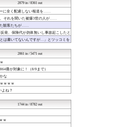
2879 in / 8361 out
海外の反応 お隣速報
海外報道翻訳所
シーに全く配慮しない報道を……
(*ﾟ∀ﾟ)ゞカガクニュー...
、それを聞いた被爆3世の人が……
育児板拾い読み
ドメサカブログ
いた観客たちが……
なんじぇいスタジアム＠なん...
が反発、保険代が勿体無いし事故起こしたと
おーるじゃんる
とは書いてないんですが…」とツッコミを
坂道情報通～乃木坂46まと...
なんJミュージアム
U-1 NEWS.
2861 in / 5471 out
海外のお前ら 海外の反応
アナ速‐女子アナ画像速報
ｗ
サイ速
64冊が対象に！（8/9まで）
競馬まとめのまとめ
かな
軍事・ミリタリー速報☆彡
はーとログ
ｗｗｗｗ
やみ速@なんJ西武まとめ
いよね？
mutyunのゲーム+αブ...
いたしん！
なんじぇいスタジアム＠なん...
1744 in / 8782 out
わーすぽ 海外の反応
まとめABC
芸能人ニュース速報
ｗｗ
VIPPER速報