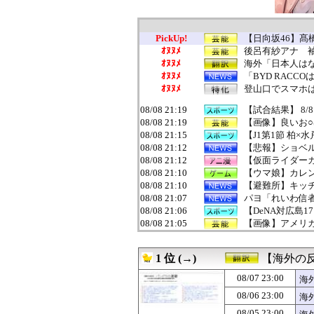
PickUp!
【日向坂46】髙
ｵﾇﾇﾒ
後呂有紗アナ 
ｵﾇﾇﾒ
海外「日本人はな
ｵﾇﾇﾒ
「BYD RACC
ｵﾇﾇﾒ
登山口でスマホは
08/08 21:19
【試合結果】 8/8
08/08 21:19
【画像】良いお
08/08 21:15
【J1第1節 柏
08/08 21:12
【悲報】ショベ
08/08 21:12
【仮面ライダー
08/08 21:10
【ウマ娘】カレ
08/08 21:10
【避難所】キッチ
08/08 21:07
パヨ「れいわ信者
08/08 21:06
【DeNA対広島1
08/08 21:05
【画像】アメリ
08/08 21:05
「現金1000万
08/08 21:04
【動画】声優の
1 位 (→)
【海外の
08/08 21:02
【悲報】PS5本
08/08 21:02
人気av女優は大
08/07 23:00
海
08/08 21:00
吉川愛、縛られ
08/06 23:00
海
08/08 21:00
女の子のうんこ
08/08 21:00
【疑問】葬式←
08/05 23:00