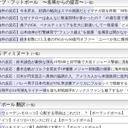
 『なぜ韓国では中国と日本に対する認識が良くない？』、『中国は...
オブ・フットボール 〜名将からの提言〜
[一覧]
親は翌日には母乳をあげていた。で、次の患者に顔面を殴られた」医...
海外の反応】今永昇太、好調の秘訣はスマホ画面だとイマナガ節を炸裂「NP
できない海外ウェアブランドの旗艦店がオープン！（海外の反応）
も入学が難しい名門小学校がこちらです‥」→「エリート人生が確定...
海外の反応】なぜイチローはあんなに敬遠四球が多かったの？「45歳引退で通算
安打、吉田マルチ！レッドソックスがホワイトソックスに大勝！（海...
海外の反応】南アのGK、ペナルティエリアを壮大に勘違いして一発退場「ど
イフバランスの悪い日本から帰ってきたら、今度は仕事が全然ない件...
海外の反応】山本由伸が打撃練習で“フェンス越え”を披露「金属音は聞かな
が”アジアの激安国”に…...
日本のアルフォートというチョコレート知ってる？」
海外の反応】鈴木彩艶にCL王者のPSGから60億円オファー「ユーベが先に獲
日本代表の下半期の親善試合の相手が全て・・・」 中国人「相手が...
無料で食べられるものなのに、日本のレストランで注文したら何とお...
 ディミヌート
[一覧]
外の反応：鈴木誠也が豪快な弾丸19号HRと好守備で大谷ドジャース撃破に貢
ァン絶賛
外の反応：桑木志帆がゴルフ全英女子OP優勝 メジャー初制覇の偉業に海外祝
外の反応：日米が円安是正へ異例の協調介入、アメリカ人から米国政府に批判
外の反応：バレー男子日本代表がVNL準決勝アメリカにフルセットで惜敗す
谷翔平が24号弾丸ライナー弾を放ち対戦相手Rソックスファンも魅了するが
応）
ボール 翻訳
[一覧]
スウェーデン-モロッコ】心配する理由はこれだけ…？【ポーランドボール】
ドイツ】ドイツがバカンスに行くよ【ポーランドボール】
ウズベキスタン-ソ連】内陸国は大変だよ【ポーランドボール】