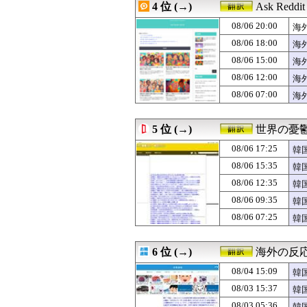
4 位 (→)
Ask Redd
08/06 13:38
海外「この男は
08/06 13:31
村上宗隆がグリー
08/06 20:00
海
08/06 13:27
【海外の反応】今
08/06 18:00
海
08/06 13:00
【スウェーデン
08/06 15:00
08/06 13:00
韓国人「給料も
海
08/06 12:50
大谷翔平の今季初
見
08/06 12:00
海
08/06 12:46
韓国人「8回の2
08/06 07:00
海
08/06 12:36
海外「日本は変
08/06 12:35
韓国人「日本が東
08/06 12:34
英国人「獲得して
5 位 (→)
世界の憂
08/06 12:30
韓国人「猛暑の
08/06 12:26
日本の研究者が明
08/06 17:25
韓
08/06 12:11
ロシア「お前ら
08/06 15:35
韓
08/06 12:06
海外「お前らに
ー
08/06 12:35
08/06 12:05
韓国人「韓国で行
韓
08/06 12:00
#韓国質問サイト
の
08/06 09:35
韓
08/06 12:00
海外「東大の教授
に
08/06 07:25
韓
08/06 12:00
海外「医者だけ
08/06 12:00
【海外の反応】舛
08/06 12:00
【衝撃】韓国の
6 位 (→)
海外の反
08/06 11:33
海外「賠償しろ
08/06 11:30
日本のX民が「被
08/04 15:09
韓
08/06 11:23
韓国人「熊本地
と
08/03 15:37
韓
08/06 11:15
突進してきた牛を
08/03 05:36
韓