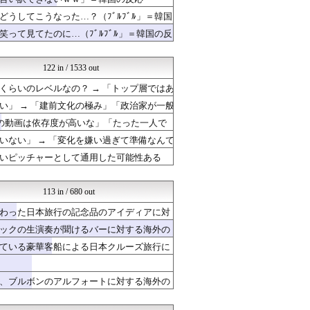
世界はグーチョキパー
わーすぽ 海外の反応
うしてこうなった…？（ﾌﾞﾙﾌﾞﾙ」＝韓国
海外トークログ
って見てたのに…（ﾌﾞﾙﾌﾞﾙ」＝韓国の反
海外さんいらっしゃい 海外...
ポーランドボール 翻訳
Red4 海外の反応まとめ
122 in / 1533 out
ハナミズキの韓国ブログ[海...
らいのレベルなの？ → 「トップ層ではあ
世界はグーチョキパー
ヤングも獲れると思うんだけどな」
ボールパーク速報 海外の反...
」 → 「建前文化の極み」「政治家が一般
すらるど - 海外の反応
スの動画は依存度が高いな」「たった一人で
わーすぽ 海外の反応
ない」 → 「変化を嫌い過ぎて準備なんて
世界の憂鬱 海外・韓国の反...
HANO-K
いピッチャーとして通用した可能性ある
海外の反応ジャーナル
ろうと思えば二刀流をできるポテンシャルを
じゃぽにか反応帳
かいにちニュース 【海外の...
113 in / 680 out
Ask Reddit まと...
わった日本旅行の記念品のアイディアに対
海外の万国反応記＠海外の反...
マニア・オブ・フットボール...
ックの生演奏が聞けるバーに対する海外の
ハウメニージャパン！
ている豪華客船による日本クルーズ旅行に
QQQ(海外の反応)
かんにゅー -韓国の反応-
クロード-韓国の反応まとめ
、ブルボンのアルフォートに対する海外の
わーすぽ 海外の反応
Red4 海外の反応まとめ