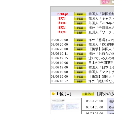
PickUp!
韓国人「韓国船舶
ｵﾇﾇﾒ
韓国人「キャスト
ｵﾇﾇﾒ
外国人「2026
ｵﾇﾇﾒ
海外「全部日本の
ｵﾇﾇﾒ
豪州人「ワークラ
08/06 20:00
海外「怒鳴るのや
08/06 20:00
韓国人「KOSPI
08/06 20:00
【衝撃】韓国人
08/06 19:41
海外「お前らの
08/06 19:15
泳いでいる人のす
08/06 19:06
日本が2年間限
08/06 19:00
韓国人「日本は今
08/06 19:00
韓国人「マクドナ
08/06 19:00
【衝撃】韓国人
08/06 18:52
海外「絶好球だっ
08/06 18:46
韓国人「今季初の
08/06 18:34
中国が対米ドロー
1 位 (→)
【海外の
08/06 18:30
【海外の反応】野
08/06 18:22
韓国人「韓国サ
08/05 23:00
海
08/06 18:05
韓国人「日本が韓
08/04 23:00
欧
08/06 18:00
#韓国質問サイ
08/06 18:00
海外「でもこちら
08/03 23:00