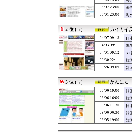
海
08/06 18:00
韓国人「敵国での
08/02 23:00
海
08/06 18:00
【朗報】韓国の
08/01 23:00
08/06 17:47
今永昇太と佐々木
海
08/06 17:25
韓国人「1592
08/06 17:00
海外「アメリカ
2 位 (→)
カイカイ
08/06 17:00
【海外の反応】高
08/06 17:00
韓国人「チ・チャ
04/07 09:13
日
08/06 16:46
海外「嘘だろ」
04/03 09:11
無
08/06 16:11
韓国人「日本で
08/06 16:05
韓国人「韓国が韓
04/01 09:12
3
08/06 16:00
韓国人「日本には
03/30 22:11
韓
08/06 16:00
韓国人「イ・ヨ
03/26 09:09
韓
08/06 16:00
【衝撃】韓国の
08/06 15:38
米：トランスジェ
08/06 15:35
韓国人「韓国人組
3 位 (→)
かんにゅー
08/06 15:15
上昇中のロケット
08/06 15:00
海外「うちの子は
08/06 19:00
韓
08/06 15:00
韓国人「お前の娘
08/06 16:00
韓
08/06 14:41
消費減税で起き
08/06 14:31
08/06 11:30
中国人「サッカー
日
08/06 14:30
【MLB】村上宗
08/06 06:30
韓
08/06 14:28
韓国人「地震で
め
08/05 19:00
韓
08/06 14:05
韓国人「現在、日
08/06 14:00
韓国人「スペース
08/06 14:00
【朗報】韓国の