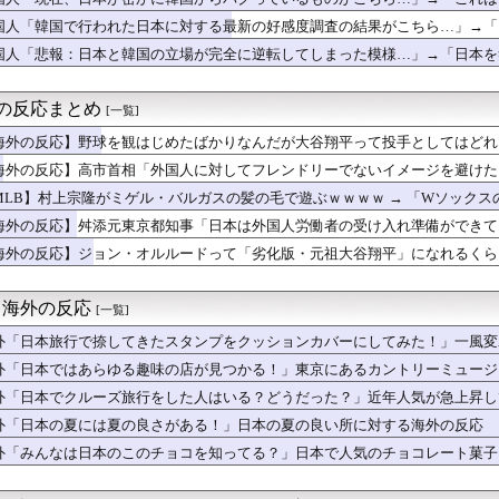
京駅の写真（海外の反応）
FIFA会長に吹き荒れる逆風に海外騒然！（海外の反応）
国人「韓国で行われた日本に対する最新の好感度調査の結果がこちら…」→「ど
ムをサヨナラ負けさせたイ・ジョンフの守備、ガチでヤバ過ぎる…」...
反応
国人「悲報：日本と韓国の立場が完全に逆転してしまった模様…」→「日本を笑
バックスコリアを家宅捜査して世界が騒然！←「絶対に意図的なキャ...
金持ちになる方法【ポーランドボール】
民なしで少子化を解決するにはどうしたらいいんだ？ → 「現代の...
海外の反応まとめ
[一覧]
関東地方、天気の近況を見てみよう」「ありえない」「うらやましい」
海外の反応】野球を観はじめたばかりなんだが大谷翔平って投手としてはどれく
？」石破・河野が高市首相の消費減税案に猛反発！（海外の反応）
が二刀流の影響で超一流とまでは言えないイメージ」「投手に専念したらサイ
鈴木誠也が貴重なタイムリー、カブスがドジャースに連勝【大谷】
海外の反応】高市首相「外国人に対してフレンドリーでないイメージを避けたい
捺してきたスタンプをクッションカバーにしてみた！」一風変わった...
の排外感情を後押ししちゃってる感ある」
MLB】村上宗隆がミゲル・バルガスの髪の毛で遊ぶｗｗｗｗ → 「Wソック
ーム崩壊危機ブルージェイズがアストロズに敗れる！（海外の反応）
んなにチームが変わるんだからすごいわ」
が韓国産のめっき鋼板に対して最大55.3%の反ダンピング関税を...
海外の反応】舛添元東京都知事「日本は外国人労働者の受け入れ準備ができてい
ランチャイズ化に失敗したゲーム」議論が物議！海外ゲーマー「スタ...
生できないぞ」「少子化が問題として挙がったのは何年も前の話なのに」
海外の反応】ジョン・オルルードって「劣化版・元祖大谷翔平」になれるくら
が円安是正のために協調介入したけど、その背景にあるものは？」海...
？ → 「脳の病気がなかったらもっととんでもない選手だっただろうな」「や
で感じた日本人の親切と高い民度」 中国人「こんな国はない」「ま...
っていてもアメリカのシステムが許さないんだよな」
住んでみたい！日本に住んでいる外国人たちはこれだけいたんだ！！」
- 海外の反応
[一覧]
『愛してるよ、何か必要なものはあるか？』だった」世界のお父さん...
外「日本旅行で捺してきたスタンプをクッションカバーにしてみた！」一風変
みんなは普段からタコを食べてるの？」
る海外の反応
ぜイチローはあんなに敬遠四球が多かったの？「45歳引退で通算打...
外「日本ではあらゆる趣味の店が見つかる！」東京にあるカントリーミュージ
フ本日の全米が呆れる守備エラーを見てください！しかもサヨナラエ...
応
外「日本でクルーズ旅行をした人はいる？どうだった？」近年人気が急上昇し
はちょっとした大惨事」床に置いた板から落ちる父も、次々転がるV...
する海外の反応
外「日本の夏には夏の良さがある！」日本の夏の良い所に対する海外の反応
韓国が大好きなはずなのに、実は東南アジア人と同列に見ているとい...
ロの弾丸ライナー…」鈴木誠也がドジャース戦で7試合ぶり19号を...
外「みんなは日本のこのチョコを知ってる？」日本で人気のチョコレート菓子
強？」鈴木誠也が貴重な追加点！ドジャースまさかの5連敗！（海外...
応
本の電車に乗るとドジャースが大型補強するんだが → 「そのまま...