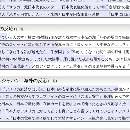
職難で日本に殺到！（海外の反応）
反応』幼女戦記Ⅱ 第5話
国人「サッカー元日本代表のスター、日本代表強化策として“韓日定期戦”の
掲示板「日本のペンギンがストライキ」
う」「今すぐやったらガチでボコられるだろうね 10年後にやらないか？」
国人「米国が円買い介入・・・米国と日本が円安阻止へ連携」→「日本にはめ
ョン・オルルードって「劣化版・元祖大谷翔平」になれるくらいピッ...
」
ってくれ・・・」
原爆の日を迎える←「世界は全く平和にならない」（海外の反応）
掲示板「日本、まだ池で氷を作ってた」
外の反応)
[一覧]
本地震で飲料水1万本送ったら日本人は韓国産の水は〇〇だと言いま...
率7.0%の韓国で日本が韓国人の海外就業先国家で1位に！」→「...
いでいる人のすぐ横に消防飛行艇が次々着水する南仏の湖「肝心の場面で毎回
本と韓国の立場が完全に逆転してしまった模様…」→「日本を笑って...
昇中のロケットに雷が落ちて画面が真っ白に「ロケット、大丈夫なの……？」
の？」日本で起きた列車とトラックの衝突事故に海外びっくり仰天！...
進してきた牛を跳び越えたら、牛が固まって動かなくなった闘牛場の映像【海
らの国で異性の服を着てたらどう思われる？」
A」の買収と大規模削減計画が物議！海外ゲーマー「10年間ずっと...
母の初VR体験はちょっとした大惨事」床に置いた板から落ちる父も、次々転
ツがバカンスに行くよ【ポーランドボール】
濯機の「洗濯終了」メロディにクラシック五重奏がそのまま即興で乗っかる「
本地震寄付にユーザー反発！（海外の反応）
海外の反応】
打も空しく・・・ド軍の6連敗に全米騒然！←「アメリカの勝利だ」...
」冨安健洋、クリスタルパレス加入が決定的に！メディカル検査をパ...
ジャパン - 海外の反応
[一覧]
売Galaxy Z Foldが売り切れちゃった理由」
本で帰化後に在留カードを要求されて断ったときの反応は大抵これだ」
外「アメリカ経済やばい説。日本円の安定化に取り組んだのもこれが原因か？
韓国、100年ぶりに日本の最高気温を超えた」「大変なことだ」
外「東大の教授が大学ウェブサイトのコードに『六四天安門』を埋め込んで懲
027年に次世代ハイブリッドバッテリーを導入へ！最大1000...
化日本人「日本で帰化後に在留カードを要求されて断ったときの反応は大抵こ
5号・26号マルチホームランの大活躍！」→「日本人打者はあんな...
受付で自分の名前が言えなかった」人生で一番痛かったものを聞いた...
外「日本人がアメリカに対してとても良いことを言ってくれているぞ！アメリ
東の女性がヒジャブで隠されているのは彼女たちが完璧な美しさを備...
ンド人「日本の電車でポイ捨てして大騒ぎするインド人観光客…見ていて恥ず
太から打った第25号先頭打者ホームランに全米騒然！←「トモダチ...
続か…」大谷翔平がカブス戦で7試合連続安打を達成、鈴木誠也は7...