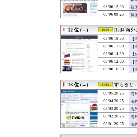
08/05 21:55
1930年代の東
08/06 12:05
08/05 21:45
海外「辞任しろ」
韓
08/05 21:35
韓国人「本日チー
の
08/06 09:25
韓
08/05 21:31
韓国警察がスター
応
08/05 21:00
【ジンバブエ】
08/05 21:00
【海外の反応】移
12 位 (→)
Red4 
08/05 21:00
韓国人「日本の
08/06 18:30
【
08/05 20:52
「自民が割れる
る
08/05 20:40
【海外の反応】
08/06 17:00
【
08/05 20:25
海外「日本旅行で
人
08/06 14:30
【
08/05 20:25
岡本3三振！チ
こ
08/06 12:00
08/05 20:25
韓国人「日本政府
【
08/05 20:23
【GAME】「フ
一
08/06 10:30
【
08/05 20:10
「日本とアメリカ
の
08/05 20:05
中国人「日本旅行
持
08/05 20:00
外国人「日本に
13 位 (→)
すらるど 
08/05 20:00
海外「父の口癖は
08/05 20:25
海
08/05 19:41
日本人「世界の
す
08/05 19:33
【海外の反応】な
08/04 20:25
海
08/05 19:25
韓国人「イジョン
反
08/03 20:25
海
08/05 19:15
「母の初VR体験
対
08/02 20:25
海
08/05 19:00
韓国人「日本人は
08/05 18:46
韓国人「171キ
08/01 20:25
海
08/05 18:40
海外「メジャー最
反
08/05 18:30
【MLB】俺が日