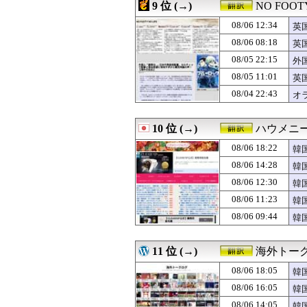
08/06 06:37
海外の反応 今永
9 位 (→)
NO FOOTY
08/06 06:34
海外「日本人は備
08/06 12:34
08/06 06:30
韓国、日本で韓国
英
08/06 06:14
韓国人「韓国版
弁
08/06 08:18
英
08/06 06:10
大谷翔平が今季初
ァ
08/05 22:15
外
08/06 06:00
【海外の反応】日
の
08/06 06:00
【海外の反応】日
08/05 11:01
英
08/06 04:17
大谷翔平が今永昇
08/04 22:43
オ
08/06 04:03
海外の反応 大谷
ァ
08/06 03:00
海外「日本人がア
08/06 02:26
大谷・山本・佐々
10 位 (→)
ハウメニ
08/06 01:00
【ウズベキスタ
08/06 18:22
韓
08/06 00:46
韓国人「8試合連
08/06 00:00
#韓国記事翻訳 
08/06 14:28
韓
08/05 23:46
海外の反応：韓
08/06 12:30
韓
08/05 23:45
韓国人「日本で創
08/05 23:11
08/06 11:23
AI「物の使い
韓
08/05 23:02
大阪で起きた警察
08/06 09:44
韓
08/05 23:00
【海外の反応】
08/05 23:00
海外「全部日本の
08/05 22:20
韓国人「海上自衛
11 位 (→)
海外トー
08/05 22:15
外国人「2026
08/06 18:05
韓
08/05 22:07
海外「なるほど！
韓
08/05 22:00
インド人「日本の
08/06 16:05
韓
08/05 22:00
海外「ごはんは2
韓
08/06 14:05
韓