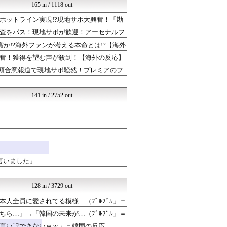
海外の小反応
165 in / 1118 out
海外のお前ら 海外の反応
ホットライン実現!?現地サポ大興奮！「勘
かんにゅー -韓国の反応-
ハウメニージャパン！
査をパス！現地サポが歓迎！アーセナルフ
海外の反応スポーツ
か!?海外ファンが考える本命とは!?【海外
感動日本
感動日本
奮！獲得を望む声が殺到！【海外の反応】
海外の反応スポーツ
口頭合意報道で現地サポ騒然！プレミアのフ
海外の小反応
ガラパゴスジャパン - 海...
海外の反応スポーツ
141 in / 2752 out
ポーランドボール 翻訳
クロード-韓国の反応まとめ
日本と韓国は敵か？味方か？...
はろわるど
海外トークログ
海外の万国反応記＠海外の反...
海外さんいらっしゃい 海外...
言いました」
アヤネ(*'ω'*)海外の...
【海外の反応】 パンドラの...
世界の憂鬱 海外・韓国の反...
128 in / 3729 out
NO FOOTY NO L...
人全員に愛されてる模様…（ﾌﾞﾙﾌﾞﾙ」＝
海外のお前ら 海外の反応
ガラパゴスジャパン - 海...
ら…」→「韓国の未来が…（ﾌﾞﾙﾌﾞﾙ」＝
Ask Reddit まと...
言い訳できないｗｗ」＝韓国の反応