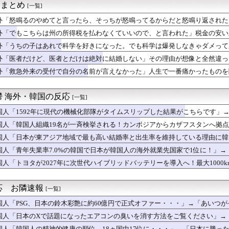
it まとめ
[一覧]
最高だ」今永昇太が明かした好調の原因に海外大騒ぎ！（海外の反応）
ンモンスター内部にサインを残す様子にMLBファン騒然！←「歴史...
外「怒鳴るのやめてと言ったら、そっちが怒鳴ってるからだと怒鳴り返された
永昇太、好調の秘訣はスマホ画面だとイマナガ節を炸裂「NPBでは...
外「でもこちらは州の所得税を払わなくていいので、と言われた」税金の安い
-モロッコ】心配する理由はこれだけ…？【ポーランドボール】
払えない…」開票所への出入りを試みた体育団体、阻止される
外「うちの子はあれで科学を好きになった。でも科学は爆発しなきゃダメって刷り
となるマルチホームランにMLBファン騒然！←「PCAとの熱いM...
なくなった日
外「医者だけど、医者とだけは絶対に結婚しない」その理由が想像と全然違っ
ランが決め手か…」大谷翔平がカブス戦で2本塁打を放つも、今永昇...
外「救急外来の受付で自分の名前が言えなかった」人生で一番痛かったものを
わらない」NHK職員が番組出演者から性被害（海外の反応）
アジア地域で最も高い結婚率と出生率を維持している理由に韓国人が...
くれ」上田綺世、ブライトン移籍が浮上！三笘薫との日本代表ホット...
鬱 海外・韓国の反応
[一覧]
中頑張る日本のエアコン設置業者さんは凄いです」
らかにした肝臓がんをリスクを低下させるために必要な緑茶の量←「...
国人「1592年に現代の機械化部隊がタイムスリップした結果がこちらです」
の国にある似非エッフェル塔を見せてくれ！」
国人「韓国人組織19名が一斉検挙される！カンボジアからカザフスタンへ拠
とってのマジで笑える日本アニメ教えて」
プの末路がこちらです」
われた日本に対する最新の好感度調査の結果がこちら…」→「どうし...
国人「日本が東アジア地域で最も高い結婚率と出生率を維持している理由に韓
 『広島は今でも放射能まみれだよねww』、『放射能は炎で燃え尽...
生活スタイル‥」
国人「青年失業率7.0%の韓国で日本が韓国人の海外就業先国家で1位に！」
が大学ウェブサイトのコードに『六四天安門』を埋め込んで懲戒処分...
‥」
国人「トヨタが2027年に次世代ハイブリッドバッテリーを導入へ！最大1000
ど、医者とだけは絶対に結婚しない」その理由が想像と全然違った…
添元東京都知事「日本は外国人労働者の受け入れ準備ができていない...
掲示板「原宿、アニメの実写化かよ」
応 お隣速報
[一覧]
」東京の小学校で教師のうっかりミスで児童が大怪我（海外の反応）
災しても韓国の水だけは飲みたくない」と投稿したのが韓国にバレて...
国人「PSG、日本の鈴木彩艶に約60億円で正式オファー・・・」→「あいつがそ
震の政府支援で韓国人が一番不思議に思う事がこれ」
して出れるとは思わないけど、それでもやっぱり羨ましいね」
国人「日本のXで話題になったエアコンの臭いを消す方法をご覧ください」→
跳び越えたら、牛が固まって動かなくなった闘牛場の映像【海外の反...
国人「韓国人の精神的健康の順位、18ヵ国中17位に・・・」→「日本に勝っ