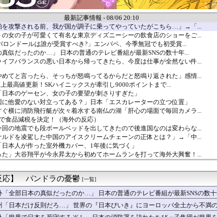
最新記事情報 - 08/06 20:10
を攻撃される前、我が国が調子に乗ってやっていたがこちら…」→「...
の女の子が可愛くて有名な東京ディズニーシーの飲食店のショーをご...
年バロンドールは誰が受賞すべき?」エンバペ、今季無冠でも初受賞...
真似だったのか…」 日本の普通のテレビ番組が最新SNSの数十年...
イフバランスの悪い日本から帰ってきたら、今度は仕事が全然ない件...
めてと言ったら、そっちが怒鳴ってるからだと怒鳴り返された」感情...
史上最高値更新！SKハイニックスが牽引し9000ポイントまで...
「日本のゲーセン、女の子の要望が刺さりすぎた」
国に他愛のない対立ってある？」日本「エスカレーターの立つ位置」
ぐ横に消防飛行艇が次々着水する南仏の湖「肝心の場面で毎回カメラ...
定で食品減税を決定！（海外の反応）
回の地震でも段ボールベッドを出してきたので後進国なのは変わらな...
ルドを凌駕した中国のアイスクリームチェーンの正体とは？」→「中...
「日本人が作った室外機カバー、1年後に気づく」
た」大谷翔平が今永昇太から初めてホームランを打って海外大興奮！...
2発…」大谷翔平がカブス戦で『1試合2本塁打』を達成、ドジャー...
ン規制強化して世界が騒然！←「事実上の禁輸措置か？」（海外の反...
反応】 パンドラの憂鬱
球を観はじめたばかりなんだが大谷翔平って投手としてはどれくらい...
[一覧]
ッカー協会W杯予選で外国人審判に性接待したことが発覚！」
外「全部日本の真似だったのか…」 日本の普通のテレビ番組が最新SNSの数
国文学が完全に定着！ブームを超えて一つのジャンルとして日本人全...
州「日本だけ反則だろ…」 世界の『日本びいき』にヨーロッパ全土から不満
ト 『長崎と広島に原爆を投下した原因？』、『天皇頃したら・・』
は州の所得税を払わなくていいので、と言われた」税金の安い土地に...