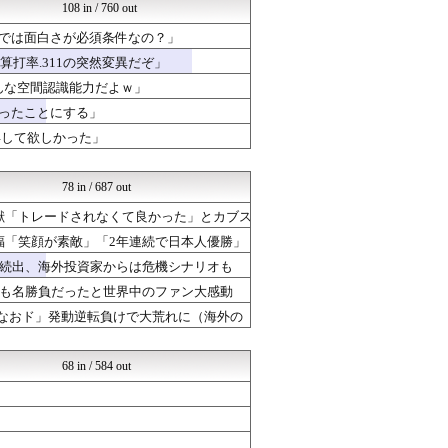
日本と韓国は敵か？味方か？...
108 in / 760 out
Ask Reddit まと...
Bでは面白さが必須条件なの？」
世界はグーチョキパー
世界の憂鬱 海外・韓国の反...
打率.311の突然変異だぞ」
わーすぽ 海外の反応
んな空間認識能力だよｗ」
ガラパゴスジャパン - 海...
かったことにする」
Red4 海外の反応まとめ
海外の万国反応記＠海外の反...
得して欲しかった」
じゃぽにか反応帳
かんにゅー -韓国の反応-
78 in / 687 out
献「トレードされなくて良かった」とカブス
福「笑顔が素敵」「2年連続で日本人優勝」
続出、海外投資家からは危機シナリオも
るも名勝負だったと世界中のファン大感動
「なおド」発動逆転負けで大荒れに（海外の
68 in / 584 out