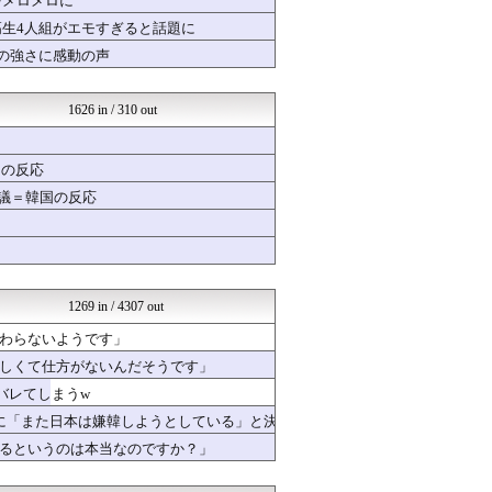
をメロメロに
韓国ニュース反応まとめ
高生4人組がエモすぎると話題に
ニチカン！
の強さに感動の声
海外の反応スポーツ
世界の憂鬱 海外・韓国の反...
ガラパゴスジャパン - 海...
1626 in / 310 out
Red4 海外の反応まとめ
韓国ニュース反応まとめ
海外のお前ら 海外の反応
国の反応
海外の万国反応記＠海外の反...
海外トークログ
物議＝韓国の反応
かんにゅー -韓国の反応-
韓国ニュース反応まとめ
ニチカン！
海外報道翻訳所
世界の憂鬱 海外・韓国の反...
1269 in / 4307 out
QQQ(海外の反応)
Ask Reddit まと...
わらないようです」
韓国ニュース反応まとめ
しくて仕方がないんだそうです」
海外さんいらっしゃい 海外...
じゃぽにか反応帳
バレてしまうw
Red4 海外の反応まとめ
に「また日本は嫌韓しようとしている」と決
ハウメニージャパン！
るというのは本当なのですか？」
海外トークログ
韓国ニュース反応まとめ
ニチカン！