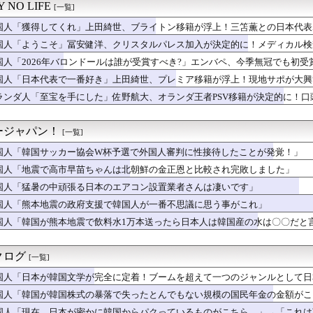
昇太、8勝目！ドジャース、大谷のマルチホーマーで詰め寄るも6連...
 NO LIFE
[一覧]
えている」東京で防災グッズの売り上げが急増したことに海外興味津...
籍のインフルエンサーが7台の車に当て逃げして逮捕されたのに「ま...
国人「獲得してくれ」上田綺世、ブライトン移籍が浮上！三笘薫との日本代表
モヤさまが面白い！息子さんですか？えええええっ？？？」
してくれ」と危惧される懸念点とは!?【海外の反応】
国人「ようこそ」冨安健洋、クリスタルパレス加入が決定的に！メディカル検
の1試合2本！第26号2ランにMLBファン騒然！←「美しい！」...
ンも祝福！【海外の反応】
国人「2026年バロンドールは誰が受賞すべき?」エンバペ、今季無冠でも初受賞
本の驚くべき清潔さに世界が感嘆！「日本人は無臭」の噂をめぐる海...
反応】
本の驚くべき清潔さに世界が感嘆！「日本人は無臭」の噂をめぐる海...
国人「日本代表で一番好き」上田綺世、プレミア移籍が浮上！現地サポが大興
太から第25号先頭打者ホームラン！←「GOAT」（海外の反応）
ランダ人「至宝を手にした」佐野航大、オランダ王者PSV移籍が決定的に！
翔平、今永から25号先頭打者ホームラン！PCAも先頭打者25号...
ンは落胆【海外の反応】
メリカに対してとても良いことを言ってくれているぞ！アメリカの良...
木の影響でLAの赤ちゃんの名前に変化は起きている？←「さすがに...
ージャパン！
[一覧]
ン-ソ連】内陸国は大変だよ【ポーランドボール】
国人「韓国サッカー協会W杯予選で外国人審判に性接待したことが発覚！」
続安打だと…」大谷翔平がカブス戦で8試合連続安打を達成、鈴木誠...
『1年半不在だった駐韓アメリカ大使が韓国系になったぞ！』、『典...
国人「地震で高市早苗ちゃんは北朝鮮の金正恩と比較され完敗しました」
国が防衛白書の竹島記述に抗議
国人「猛暑の中頑張る日本のエアコン設置業者さんは凄いです」
業100年を迎えたパンケーキ屋のクオリティをご覧ください…」→...
方を真剣に間違えてる人間を生成してみたｗｗｗｗ」
国人「熊本地震の政府支援で韓国人が一番不思議に思う事がこれ」
官による発砲に世界が騒然！←「日本がアメリカ化してきている」（...
国人「韓国が熊本地震で飲料水1万本送ったら日本人は韓国産の水は〇〇だと
「日本人なら誰が好き？」外国人が選んだ人物が予想外すぎたｗ
真似だったのか…」 日本の普通のテレビ番組が最新SNSの数十年...
隊護衛艦ちょうかいによるトマホーク巡航ミサイルの実射試験に韓国...
クログ
[一覧]
年バロンドールは誰が受賞すべき?」エンバペ、今季無冠でも初受賞...
国人「日本が韓国文学が完全に定着！ブームを超えて一つのジャンルとして日本
」日本男性が魅力に感じる女性の体形に海外興味津々！（海外の反応...
国の反応
電車でポイ捨てして大騒ぎするインド人観光客…見ていて恥ずかしく...
国人「韓国が韓国株式の暴落で失ったとんでもない規模の国民年金の金額がこち
回もあげたよね？なのになんで噛むの？」ペットに毎日言ってるけど...
国の反応
国人「現在、日本が密かに韓国からパクっているものがこちら…」→「これは