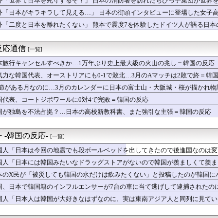
外「世界で日本を死守するぞ！」 日本の消防署を訪れたちびっ子集団が世界
ワールドカップ…イランがアメリカのロッカールームに残した手紙が...
外「日本がキラキラして見える…」 日本の街頭インタビューに登場した女子
掲示板「日本のスーパー、この売り場だけ異世界」
朗希のやり取りにMLBファン騒然！←「日本人選手の交流はほっこ...
外「二度と日本を離れたくない」 熊本で震度7を体験したドイツ人が語る日本
年に現代の機械化部隊がタイムスリップした結果がこちらです」→「...
経済やばい説。日本円の安定化に取り組んだのもこれが原因か？」
反応通信
[一覧]
市首相「外国人に対してフレンドリーでないイメージを避けたい」 ...
ンウク、最近金欠なのか？」→SKテレコムの“病みつき広告”が瞬...
本旅行キャンセルすべきか…1万年ぶり史上最大級の火山の兆し＝韓国の反応
4千万円を恐喝した日本人の手口に海外びっくり仰天！（海外の反応）
気力な韓国代表、オーストリアにも0-1で敗北…3月のAマッチは2敗で終＝韓
ヤバい作品ばかりアニメ化してて心配になる…」
国株式の暴落で失ったとんでもない規模の国民年金の金額がこちら…...
.1節がある月なのに…3月のカレンダーに日本の富士山・大阪城・桜が描かれ
韓国みたいなドラッグストアがないので韓国が羨ましくて羨ましくて...
国代表、コートジボワールに0対4で完敗＝韓国の反応
ンス、チェコ戦の変数を語る『高地＋雨＝ボールが速くなる』」
国が独島を不法占拠？…日本の高校新教科書、また強引な主張＝韓国の反応
掲示板「日本の新監督、名前がずるい」
ンダー選手参加反対を表明した女子バスケ選手に嫌がらせ続出…試合...
織19名が一斉検挙される！カンボジアからカザフスタンへ拠点を移...
 -韓国の反応-
[一覧]
に雷が落ちて画面が真っ白に「ロケット、大丈夫なの……？」【海外...
あれで科学を好きになった。でも科学は爆発しなきゃダメって刷り込...
国人「日本は今回の地震でも段ボールベッドを出してきたので後進国なのは変
を性犯罪に遭わせ、塩酸をかける」いじめ被害家族が脅迫される事件...
国人「日本には韓国みたいなドラッグストアがないので韓国が羨ましくて羨ま
る損得に世界が騒然！←「不公平だろ」（海外の反応）
日本代表、9月の親善試合の相手が確定！」 中国人「今までは実質...
本のX民が「被災しても韓国の水だけは飲みたくない」と投稿したのが韓国に
隆がミゲル・バルガスの髪の毛で遊ぶｗｗｗｗ → 「Wソックスの...
国、日本で韓国籍のインフルエンサーが7台の車に当て逃げして逮捕されたの
高市早苗ちゃんは北朝鮮の金正恩と比較され完敗しました」
つけて責任転嫁
国人「日本人は韓国が大好きなはずなのに、実は東南アジア人と同列に見てい
本が密かに韓国からパクっているものがこちら…」→「これは言い訳...
X、史上最も華やかな株式市場デビュー！FOMOと高評価の間で揺...
掲示板「大谷、軽く当てただけなのに」