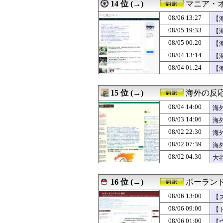
08/05 18:00
14 位 (→)
#韓国質問サイト
マニア・
08/05 18:00
海外「蘇生した母
08/06 13:27
【
08/05 17:56
日本人には発音
08/05 17:25
08/05 19:33
韓国人「日本で最
【
08/05 17:13
村上11試合連続
08/05 00:20
【
08/05 17:00
豪州人「ワークラ
08/04 13:14
【
08/05 17:00
【海外の反応】日本
08/05 16:11
外国人「お前ら
08/04 01:24
【
08/05 16:05
中国人「サッカー
08/05 16:00
韓国人「キムチは
15 位 (→)
海外の反応
08/04 14:00
海
フ
08/03 14:06
海
08/02 22:30
海
08/02 07:39
海
08/02 04:30
大
反
16 位 (→)
ポーランド
08/06 13:00
【
08/06 09:00
【
08/06 01:00
【