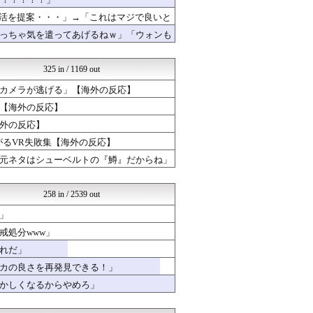
世界はグーチョキパー
eigotoka 〜海外ス...
復活を提案・・・」→「これはマジで良いと
ニチカン！
「やめてくれ、勝っても負けても後味が悪
っちゃ気を遣ってあげるねｗ」「ウォンも
Red4 海外の反応まとめ
海外さんいらっしゃい 海外...
ニチカン！
325 in / 1169 out
ハウメニージャパン！
世界の憂鬱 海外・韓国の反...
カメラが逃げる」【海外の反応】
海外トークログ
【海外の反応】
海外のお前ら 海外の反応
外の反応】
海外の万国反応記＠海外の反...
HANO-K
がるVR失敗集【海外の反応】
ポーランドボール 翻訳
元ネタはシューベルトの『鱒』だからね」
世界はグーチョキパー
海外の反応スポーツ
NO FOOTY NO L...
258 in / 2539 out
ハウメニージャパン！
ガラパゴスジャパン - 海...
」
ハナミズキの韓国ブログ[海...
戒処分www」
世界の憂鬱 海外・韓国の反...
れだ」
海外トークログ
Ask Reddit まと...
カの良さを再発見できる！」
コーヒーと翻訳
かしくなるからやめろ」
海外さんいらっしゃい 海外...
クロード-韓国の反応まとめ