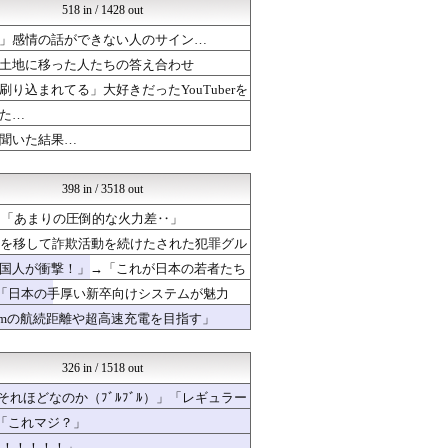
518 in / 1428 out
海外のお前ら 海外の反応
海外の反応スポーツ
」感情の話ができない人のサイン…
マニア・オブ・フットボール...
土地に移った人たちの答え合わせ
ポーランドボール 翻訳
韓国ニュース反応まとめ
込まれてる」大好きだったYouTuberを
海外さんいらっしゃい 海外...
た…
クロード-韓国の反応まとめ
聞いた結果…
海外のお前ら 海外の反応
世界の憂鬱 海外・韓国の反...
NO FOOTY NO L...
398 in / 3518 out
ハウメニージャパン！
海外さんいらっしゃい 海外...
→「あまりの圧倒的な火力差‥」
海外の万国反応記＠海外の反...
点を移して詐欺活動を続けたされた犯罪グル
アニメリアクト
国人が衝撃！」→「これが日本の若者たち
海外トークログ
日本と韓国は敵か？味方か？...
→「日本の手厚い新卒向けシステムが魅力
ガラパゴスジャパン - 海...
kmの航続距離や超高速充電を目指す」
Ask Reddit まと...
Red4 海外の反応まとめ
ニチカン！
326 in / 1518 out
海外のお前ら 海外の反応
かんにゅー -韓国の反応-
れほどなのか（ﾌﾞﾙﾌﾞﾙ）」「レギュラー
ハウメニージャパン！
「これマジ？」
QQQ(海外の反応)
た！！！！！」