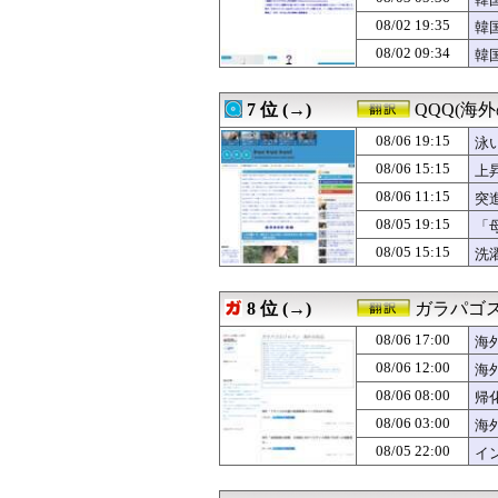
08/06 11:12
韓国の若者が就
08/06 11:02
『アニメ海外の
08/02 19:35
韓
08/06 11:00
【朗報】韓国の
思
08/02 09:34
韓
08/06 10:30
【海外の反応】ジ
い
救
08/06 10:04
広島81回目の
08/06 10:00
【朗報】韓国の
7 位 (→)
QQQ(海
08/06 09:44
韓国人「韓国が熊
08/06 09:35
08/06 19:15
韓国人「青年失業
泳
08/06 09:25
韓国人「悲報：日
08/06 15:15
上
08/06 09:17
海外「何が起きた
08/06 11:15
突
08/06 09:11
カナダ人「お前
08/06 09:02
【GAME】「E
08/05 19:15
「
08/06 09:00
【ドイツ】ドイ
08/05 15:15
洗
08/06 08:50
米企業CEOの熊
【
08/06 08:33
大谷翔平の2本塁
08/06 08:18
英国人「ようこそ
8 位 (→)
ガラパゴス
08/06 08:15
韓国人「日本で新発
08/06 17:00
08/06 08:00
帰化日本人「日
海
08/06 08:00
韓国人「暑すぎる
08/06 12:00
海
08/06 07:25
韓国人「トヨタが2
08/06 08:00
帰
08/06 07:05
韓国人「大谷、2
08/06 07:00
海外「救急外来の
08/06 03:00
海
08/06 07:00
【海外の反応】中
08/05 22:00
イ
08/06 06:50
大谷翔平が今永昇
08/06 06:46
韓国人「7試合連