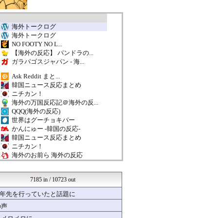
海外トークログ
海外トークログ
NO FOOTY NO L...
【海外の反応】 パンドラの...
ガラパゴスジャパン - 海...
Ask Reddit まと...
韓国ニュース反応まとめ
ニチカン！
海外の万国反応記＠海外の反...
QQQ(海外の反応)
世界はグーチョキパー
かんにゅー -韓国の反応-
韓国ニュース反応まとめ
ニチカン！
海外のお前ら 海外の反応
クロード-韓国の反応まとめ
海外さんいらっしゃい 海外...
7185 in / 10723 out
Red4 海外の反応まとめ
ハウメニージャパン！
十年先を行っていたと話題に
海外トークログ
の声
日本と韓国は敵か？味方か？...
Ask Reddit まと...