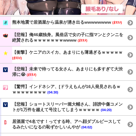
熊本地震で居酒屋から温泉が湧き出るwwwwwwww
(ｵﾇﾇﾒ)
【悲報】俺46歳独身。風俗店で女の子に指マンとクンニを
絶賛されるｗｗｗｗｗｗｗwwww
(ｵﾇﾇﾒ)
【衝撃】ケニアのスイカ、あまりにも薄過ぎるｗｗｗｗｗ
(ｵﾇﾇﾒ)
【悲報】未来で待ってる女さん、あまりにも多すぎて大渋
滞に😭
(ｵﾇﾇﾒ)
【驚愕】インドネシア、[ドラえもんが16人発見されるｗ
ｗｗｗｗｗｗｗｗ
(04:30)
【悲報】ショートスリーパー堀大輔さん、誹謗中傷コメン
トが1万件を越えて号泣してしまうｗｗｗｗｗ
(04:20)
居酒屋で4名です！ってする時、アヘ顔ダブルピースして
るみたいになるの恥ずかしいんやが
(04:02)