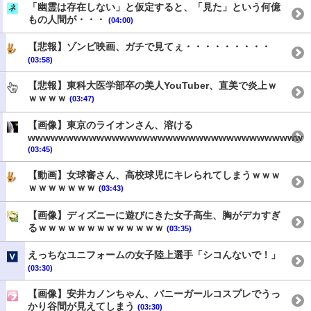
「幽霊は存在しない」と仮定すると、「見た」という何億
もの人間が・・・
(04:00)
【悲報】ゾンビ映画、ガチで見てぇ・・・・・・・・・
(03:58)
【悲報】東科大医学部卒の美人YouTuber、直美で炎上ｗ
ｗｗｗｗ
(03:47)
【画像】東京のライオンさん、溶ける
wwwwwwwwwwwwwwwwwwwwwwwwwwwwwwwwwwww
(03:45)
【動画】女球審さん、高校球児にキレられてしまうｗｗｗ
ｗｗｗｗｗｗｗ
(03:43)
【画像】ディズニーに遊びにきた女子高生、胸がデカすぎ
るｗｗｗｗｗｗｗｗｗｗｗｗｗ
(03:35)
えっちなユニフォームの女子陸上選手「シコんないで！」
(03:30)
【画像】安井カノンちゃん、バニーガールコスプレでうっ
かり谷間が見えてしまう
(03:30)