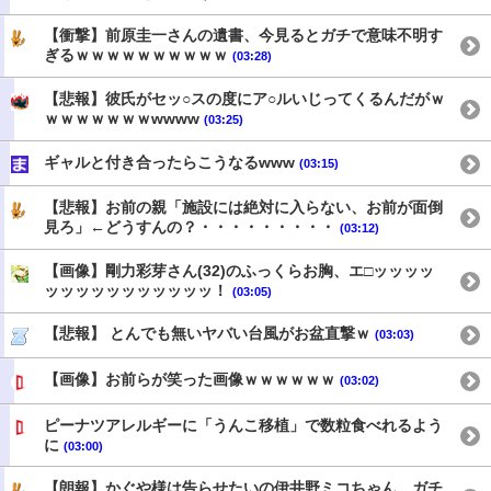
【衝撃】前原圭一さんの遺書、今見るとガチで意味不明す
ぎるｗｗｗｗｗｗｗｗｗｗ
(03:28)
【悲報】彼氏がセッ○スの度にア○ルいじってくるんだがｗ
ｗｗｗｗｗｗｗwwww
(03:25)
ギャルと付き合ったらこうなるwww
(03:15)
【悲報】お前の親「施設には絶対に入らない、お前が面倒
見ろ」←どうすんの？・・・・・・・・・
(03:12)
【画像】剛力彩芽さん(32)のふっくらお胸、エ□ッッッッ
ッッッッッッッッッッッ！
(03:05)
【悲報】 とんでも無いヤバい台風がお盆直撃ｗ
(03:03)
【画像】お前らが笑った画像ｗｗｗｗｗｗ
(03:02)
ピーナツアレルギーに「うんこ移植」で数粒食べれるよう
に
(03:00)
【朗報】かぐや様は告らせたいの伊井野ミコちゃん、ガチ