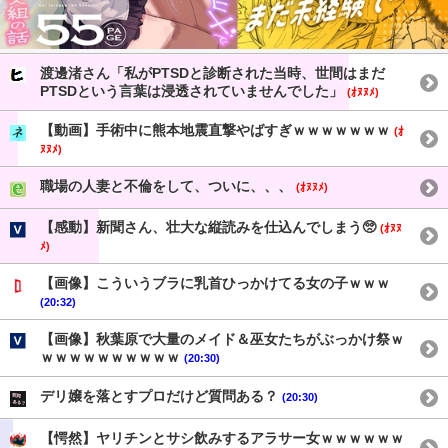
渡邊渚さん「私がPTSDと診断された当時、世間はまだ
PTSDという言葉は浸透されていませんでした」
(ｵﾇﾇﾒ)
【動画】手術中に熊本地震直撃やばすぎｗｗｗｗｗｗｗ
(ｵ
ﾇﾇﾒ)
職場の人妻と不倫をして、ついに、、、
(ｵﾇﾇﾒ)
【感動】新聞さん、壮大な縦読みを仕込んでしまう🥺
(ｵﾇﾇ
ﾒ)
【画像】こういうブラに乳首ひっかけてる女の子ｗｗｗ
(20:32)
【画像】秋葉原で大量のメイド＆巫女たちがぶっかけ祭ｗ
ｗｗｗｗｗｗｗｗｗｗ
(20:30)
デリ嬢を落とすプロだけど質問ある？
(20:30)
【愕然】ヤリチンとサシ飲みするアラサー女ｗｗｗｗｗｗ