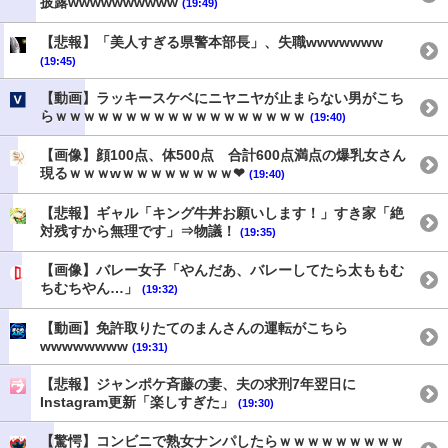
披露wwwwwwwwww
(19:49)
【悲報】「美人すぎる県警本部長」、失職wwwwwww
(19:45)
【動画】ラッキースケベにニヤニヤが止まらない男がこち
らｗｗｗｗｗｗｗｗｗｗｗｗｗｗｗｗｗｗ
(19:40)
【画像】顔100点、体500点 合計600点満点の爆乳女さん
現るｗｗｗwｗｗｗｗｗｗｗｗ❤
(19:40)
【悲報】ギャル「キング牛丼お願いします！」すき家「絶
対残すから無理です」⇒物議！
(19:35)
【画像】バレー女子「やんだあ、バレーしてたら太ももむ
ちむちやん…」
(19:32)
【動画】免許取りたてのまんさんの運転がこちら
wwwwwwww
(19:31)
【悲報】ジャンポケ斉藤の妻、夫の求刑7年翌日に
Instagram更新「楽しすぎた」
(19:30)
【驚愕】コンビニで熟女ナンパしたらｗｗｗｗｗｗｗｗｗ