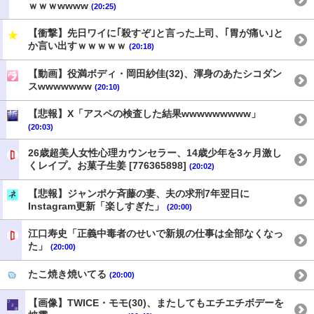
ｗｗｗwwww
(20:25)
【衝撃】先日ワイに｢殺すぞ｣と言った上司、｢胃が痛い｣と
か言い出すｗｗｗｗｗ
(20:18)
【動画】役満ボディ・岡田紗佳(32)、渾身のあたシコダン
スwwwwwww
(20:10)
【悲報】X「アスペの検査した結果wwwwwwwww」
(20:03)
26歳超美人女性心理カウンセラー、14歳少年を3ヶ月激し
くレイプ。お菓子生姜 [776365898]
(20:02)
【悲報】ジャンポケ斉藤の妻、夫の求刑7年翌日に
Instagram更新「楽しすぎた」
(20:00)
江口寿史「正義中毒者のせいで新規の仕事は全部なくなっ
た」
(20:00)
たこ焼き焼いてる
(20:00)
【画像】TWICE・モモ(30)、またしてもエチエチボデーを