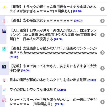
【衝撃】トラックの運ちゃん御用達ターミナル食堂のオム
ライスが強すぎるｗｗｗｗｗ(※画像あり)
(20:18)
【画像】安心系短大女子ｗｗｗｗｗｗｗｗ
(20:03)
【人口激変】日本人が減り「外国人が増えた」自治体ラン
キング、1位大阪市 2位横浜市 3位名古屋市 4位京都市 5位
川口市 日本人の不安高まる
(20:00)
【画像】女漫画家しか描かないバトル漫画のワンシーンが
発見さらるwwwwwwwwwwwwwwwwwwwwwwwwwww
(20:00)
【悲報】未来で待ってる女さん、あまりにも多すぎて大渋
滞に😭
(20:00)
日本の鷹匠が駅前の木からムクドリを追い出す動画
(20:00)
ワイの謎にシワシワな身体見て
(20:00)
ショートスリーパー「寝たほうがいいよ」の一言にブチギ
レｗｗｗｗｗ （※動画あり）
(19:50)