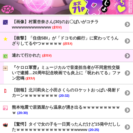
【画像】村重杏奈さん(30)のお〇ぱいがコチラ
wwwwwwwwwwww
(ｵﾇﾇﾒ)
【衝撃】「住信SBI」が「ドコモの銀行」に変わってうん
ざりしてるやつｗｗｗｗｗ
(ｵﾇﾇﾒ)
連れて行かれた
(ｵﾇﾇﾒ)
『ケロロ軍曹』ミュージカルで音楽担当者が不同意性交疑
いで逮捕…20周年記念映画でも炎上に「呪われてる」ファ
ン悲鳴
(ｵﾇﾇﾒ)
【朗報】北川莉央と小田さくらのロケットおっぱい発射ド
カーンｗｗｗｗｗｗｗｗ
(20:32)
熊本地震で居酒屋から温泉が湧き出るｗｗｗｗｗｗｗｗｗ
ｗ
(20:30)
【驚愕】タイで女の子を一日買ったんだけど15発中だしし
たｗｗｗｗｗｗｗｗｗｗｗｗｗｗwwww
(20:25)