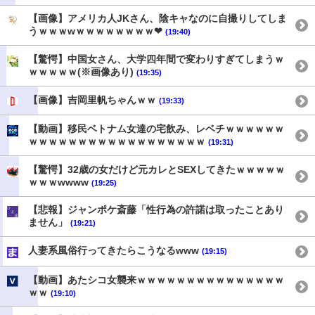
【画像】アメリカ人JKさん、陰キャなのに自撮りしてしま
うｗｗｗwｗｗｗｗｗｗｗｗ❤
(19:40)
【驚愕】中国女さん、大学四年間で変わりすぎてしまうｗ
ｗｗｗｗｗ(※画像あり)
(19:35)
【画像】吉岡里帆ちゃんｗｗ
(19:33)
【動画】移民ベトナム女達の宅飲み、レベチｗｗｗｗｗｗ
ｗｗｗｗｗｗｗｗｗｗｗｗｗｗｗｗｗｗ
(19:31)
【驚愕】32歳の女だけど元カレとSEXしてきたｗｗｗｗｗ
ｗｗｗwwww
(19:25)
【悲報】ジャンポケ斎藤「性行為の許諾は取ったことあり
ません」
(19:21)
人妻系風俗行ってきたらこうなるwww
(19:15)
【動画】あたシコ女襲来ｗｗｗｗｗｗｗｗｗｗｗｗｗｗｗ
ｗｗ
(19:10)