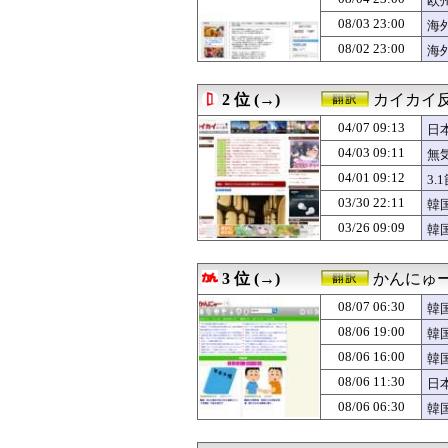
欧
08/07 00:46
韓国人「守備が上
08/03 23:00
海
08/07 00:18
【海外の反応】冨
08/02 23:00
08/07 00:00
#韓国記事翻訳 
海
08/07 00:00
韓国人「安貞桓『
08/06 23:45
韓国人「韓国サッ
2 位 (→)
カイカイ
08/06 23:11
外国人「これが
08/06 23:00
韓国人「別れを
04/07 09:13
日
08/06 23:00
【衝撃】韓国人
04/03 09:11
無
08/06 23:00
海外「日本なんて
08/06 22:40
海外「素晴らしい
04/01 09:12
3
08/06 22:21
【海外の反応】大
03/30 22:11
韓
08/06 22:20
中国人「サッカー
03/26 09:09
韓
08/06 22:20
韓国人「SKハイ
08/06 22:09
【GAME】米政
08/06 22:00
海外「中国が世
3 位 (→)
かんにゅー
08/06 22:00
海外「剣が二回斬
08/06 21:35
【激震】韓国人「
08/07 06:30
韓
08/06 21:31
海外「舐めるな
08/06 19:00
韓
08/06 21:12
【海外の反応】大
08/06 21:00
08/06 16:00
【アメリカ-ス
韓
08/06 21:00
【海外の反応】ネ
08/06 11:30
日
08/06 21:00
【朗報】韓国人「1
08/06 06:30
韓
08/06 20:51
外国人「2002
め
08/06 20:25
海外「日本で初め
08/06 20:25
韓国人「日本では