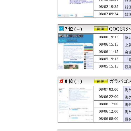
08/06 16:05
韓国人「韓国が韓
08/06 16:00
韓国人「日本には
08/02 19:35
韓
08/06 16:00
【衝撃】韓国の
思
08/02 09:34
韓
08/06 15:38
米：トランスジェ
い
救
08/06 15:35
韓国人「韓国人組
08/06 15:15
上昇中のロケット
7 位 (→)
QQQ(海
08/06 15:00
海外「うちの子は
08/06 14:41
08/06 19:15
消費減税で起き
泳
08/06 14:31
中国人「サッカー
08/06 15:15
上
08/06 14:30
【MLB】村上宗
08/06 11:15
突
08/06 14:28
韓国人「地震で
08/06 14:05
韓国人「現在、日
08/05 19:15
「
08/06 14:00
【朗報】韓国の
08/05 15:15
洗
08/06 13:38
海外「この男は
【
08/06 13:31
村上宗隆がグリー
08/06 13:27
【海外の反応】今
8 位 (→)
ガラパゴス
08/06 13:00
【スウェーデン
08/07 03:00
08/06 12:50
大谷翔平の今季初
海
08/06 12:46
韓国人「8回の2
08/06 22:00
海
08/06 12:36
海外「日本は変
08/06 17:00
海
08/06 12:35
韓国人「日本が東
08/06 12:34
英国人「獲得して
08/06 12:00
海
08/06 12:30
韓国人「猛暑の
08/06 08:00
帰
08/06 12:26
日本の研究者が明
08/06 12:11
ロシア「お前ら