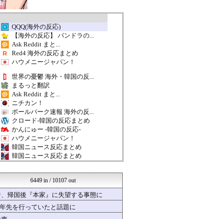
QQQ(海外の反応)
【海外の反応】 パンドラの...
Ask Reddit まと...
Red4 海外の反応まとめ
ハウメニージャパン！
世界の憂鬱 海外・韓国の反...
まるっと翻訳
Ask Reddit まと...
ニチカン！
ボールパーク速報 海外の反...
クロード-韓国の反応まとめ
かんにゅー -韓国の反応-
ハウメニージャパン！
韓国ニュース反応まとめ
韓国ニュース反応まとめ
韓国ニュース反応まとめ
ガラパゴスジャパン - 海...
6449 in / 10107 out
韓国ニュース反応まとめ
海外の反応スポーツ
者、帰国後『本家』に失望する事態に
韓国ニュース反応まとめ
十年先を行っていたと話題に
ポーランドボール 翻訳
韓国ニュース反応まとめ