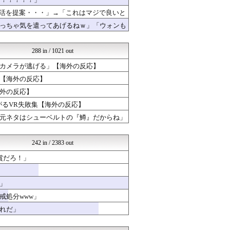
海外トークログ
かんにゅー -韓国の反応-
復活を提案・・・」→「これはマジで良いと
ニチカン！
「やめてくれ、勝っても負けても後味が悪
っちゃ気を遣ってあげるねｗ」「ウォンも
海外報道翻訳所
世界の憂鬱 海外・韓国の反...
QQQ(海外の反応)
288 in / 1021 out
Ask Reddit まと...
海外さんいらっしゃい 海外...
カメラが逃げる」【海外の反応】
じゃぽにか反応帳
【海外の反応】
Red4 海外の反応まとめ
外の反応】
ハウメニージャパン！
海外トークログ
がるVR失敗集【海外の反応】
ニチカン！
元ネタはシューベルトの『鱒』だからね」
海外のお前ら 海外の反応
海外の反応スポーツ
マニア・オブ・フットボール...
242 in / 2383 out
ポーランドボール 翻訳
海外さんいらっしゃい 海外...
賞だろ！」
クロード-韓国の反応まとめ
海外のお前ら 海外の反応
」
世界の憂鬱 海外・韓国の反...
NO FOOTY NO L...
戒処分www」
ハウメニージャパン！
れだ」
海外さんいらっしゃい 海外...
海外の万国反応記＠海外の反...