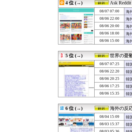
4 位 (→)
Ask Redd
08/06 20:25
海外「SHOWTI
08/06 20:10
「日本ではこう
08/07 07:00
海
08/06 20:00
海外「怒鳴るのや
08/06 22:00
海
08/06 20:00
【衝撃】韓国人
08/06 20:00
08/06 19:41
海外「お前らの
海
08/06 19:15
泳いでいる人のす
08/06 18:00
海
08/06 19:06
日本が2年間限
08/06 15:00
海
08/06 19:00
韓国人「日本は今
見
08/06 19:00
【衝撃】韓国人
08/06 18:52
海外「絶好球だっ
5 位 (→)
世界の憂
08/06 18:46
韓国人「今季初の
08/06 18:34
中国が対米ドロー
08/07 07:25
韓
08/06 18:30
【海外の反応】野
08/06 22:20
韓
08/06 18:22
韓国人「韓国サ
08/06 20:25
08/06 18:05
韓国人「日本が韓
韓
08/06 18:00
#韓国質問サイ
が
08/06 17:25
韓
08/06 18:00
海外「でもこちら
08/06 15:35
韓
08/06 18:00
【朗報】韓国の
ー
08/06 17:47
今永昇太と佐々木
08/06 17:25
韓国人「1592
6 位 (→)
海外の反
08/06 17:00
海外「アメリカ
08/06 17:00
【海外の反応】高
08/04 15:09
韓
08/06 16:46
海外「嘘だろ」
と
08/03 15:37
韓
08/06 16:11
韓国人「日本で
08/03 05:36
韓