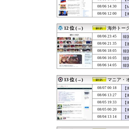
08/06 08:00
帰化日本人「日
人
08/06 14:30
08/06 08:00
韓国人「暑すぎる
【
08/06 07:25
韓国人「トヨタが2
こ
08/06 12:00
【
08/06 07:05
韓国人「大谷、2
一
08/06 07:00
海外「救急外来の
08/06 07:00
【海外の反応】中
12 位 (→)
海外トー
08/06 06:50
大谷翔平が今永昇
08/06 23:45
韓
08/06 06:46
韓国人「7試合連
応
08/06 06:37
海外の反応 今永
08/06 21:35
【
08/06 06:30
韓国、日本で韓国
国
08/06 18:05
韓
08/06 06:14
韓国人「韓国版
韓
08/06 16:05
08/06 06:10
大谷翔平が今季初
韓
08/06 06:00
【海外の反応】日
韓
08/06 14:05
韓
08/06 06:00
【海外の反応】日
08/06 04:17
大谷翔平が今永昇
08/06 04:03
海外の反応 大谷
13 位 (→)
マニア・
08/06 03:00
海外「日本人がア
08/07 00:18
【
08/06 02:26
大谷・山本・佐々
08/06 01:00
【ウズベキスタ
08/06 13:27
【
08/06 00:46
韓国人「8試合連
08/05 19:33
【
08/06 00:00
#韓国記事翻訳 
08/05 00:20
【
08/05 23:46
海外の反応：韓
08/05 23:11
AI「物の使い
08/04 13:14
【
08/05 23:02
大阪で起きた警察
08/05 23:00
【海外の反応】