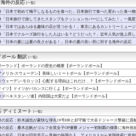
真似だったのか…」 日本の普通のテレビ番組が最新SNSの数十年...
- 海外の反応
[一覧]
年バロンドールは誰が受賞すべき?」エンバペ、今季無冠でも初受賞...
外「日本で初めて梅干しなるものを食べた」日本旅行で食べた変わった食べ物
電車でポイ捨てして大騒ぎするインド人観光客…見ていて恥ずかしく...
回もあげたよね？なのになんで噛むの？」ペットに毎日言ってるけど...
外「日本旅行で捺してきたスタンプをクッションカバーにしてみた！」一風変
京駅の写真（海外の反応）
る海外の反応
外「日本ではあらゆる趣味の店が見つかる！」東京にあるカントリーミュージ
FIFA会長に吹き荒れる逆風に海外騒然！（海外の反応）
応
外「日本でクルーズ旅行をした人はいる？どうだった？」近年人気が急上昇し
バックスコリアを家宅捜査して世界が騒然！←「絶対に意図的なキャ...
する海外の反応
金持ちになる方法【ポーランドボール】
外「日本の夏には夏の良さがある！」日本の夏の良い所に対する海外の反応
民なしで少子化を解決するにはどうしたらいいんだ？ → 「現代の...
関東地方、天気の近況を見てみよう」「ありえない」「うらやましい」
ボール 翻訳
[一覧]
ポーランド】ポーランドの歴史の概要【ポーランドボール】
アメリカ-スウェーデン】美味しいミートボール【ポーランドボール】
スウェーデン-モロッコ】心配する理由はこれだけ…？【ポーランドボール】
ドイツ】ドイツがバカンスに行くよ【ポーランドボール】
ウズベキスタン-ソ連】内陸国は大変だよ【ポーランドボール】
 ディミヌート
[一覧]
外の反応：鈴木誠也が豪快な弾丸19号HRと好守備で大谷ドジャース撃破に貢
ァン絶賛
外の反応：桑木志帆がゴルフ全英女子OP優勝 メジャー初制覇の偉業に海外祝
外の反応：日米が円安是正へ異例の協調介入、アメリカ人から米国政府に批判