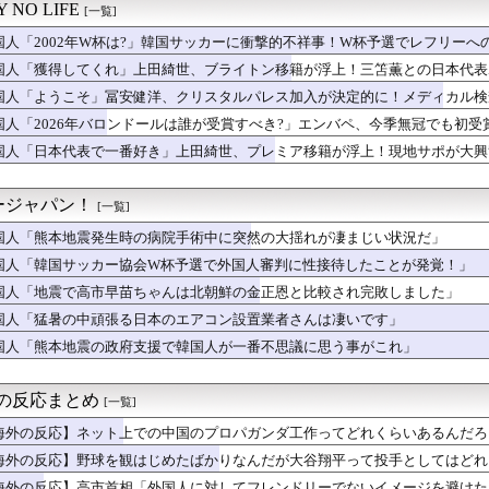
とってのマジで笑える日本アニメ教えて」
 NO LIFE
[一覧]
われた日本に対する最新の好感度調査の結果がこちら…」→「どうし...
 『広島は今でも放射能まみれだよねww』、『放射能は炎で燃え尽...
国人「2002年W杯は?」韓国サッカーに衝撃的不祥事！W杯予選でレフリー
が大学ウェブサイトのコードに『六四天安門』を埋め込んで懲戒処分...
国人「獲得してくれ」上田綺世、ブライトン移籍が浮上！三笘薫との日本代表
ど、医者とだけは絶対に結婚しない」その理由が想像と全然違った…
してくれ」と危惧される懸念点とは!?【海外の反応】
国人「ようこそ」冨安健洋、クリスタルパレス加入が決定的に！メディカル検
添元東京都知事「日本は外国人労働者の受け入れ準備ができていない...
ンも祝福！【海外の反応】
」東京の小学校で教師のうっかりミスで児童が大怪我（海外の反応）
国人「2026年バロンドールは誰が受賞すべき?」エンバペ、今季無冠でも初受賞
災しても韓国の水だけは飲みたくない」と投稿したのが韓国にバレて...
反応】
国人「日本代表で一番好き」上田綺世、プレミア移籍が浮上！現地サポが大興
震の政府支援で韓国人が一番不思議に思う事がこれ」
跳び越えたら、牛が固まって動かなくなった闘牛場の映像【海外の反...
職難で日本に殺到！（海外の反応）
ージャパン！
[一覧]
反応』幼女戦記Ⅱ 第5話
国人「熊本地震発生時の病院手術中に突然の大揺れが凄まじい状況だ」
ョン・オルルードって「劣化版・元祖大谷翔平」になれるくらいピッ...
原爆の日を迎える←「世界は全く平和にならない」（海外の反応）
国人「韓国サッカー協会W杯予選で外国人審判に性接待したことが発覚！」
本地震で飲料水1万本送ったら日本人は韓国産の水は〇〇だと言いま...
国人「地震で高市早苗ちゃんは北朝鮮の金正恩と比較され完敗しました」
率7.0%の韓国で日本が韓国人の海外就業先国家で1位に！」→「...
本と韓国の立場が完全に逆転してしまった模様…」→「日本を笑って...
国人「猛暑の中頑張る日本のエアコン設置業者さんは凄いです」
の？」日本で起きた列車とトラックの衝突事故に海外びっくり仰天！...
国人「熊本地震の政府支援で韓国人が一番不思議に思う事がこれ」
らの国で異性の服を着てたらどう思われる？」
A」の買収と大規模削減計画が物議！海外ゲーマー「10年間ずっと...
ツがバカンスに行くよ【ポーランドボール】
海外の反応まとめ
[一覧]
本地震寄付にユーザー反発！（海外の反応）
海外の反応】ネット上での中国のプロパガンダ工作ってどれくらいあるんだろう
打も空しく・・・ド軍の6連敗に全米騒然！←「アメリカの勝利だ」...
るよな」「中国に関する情報はマジで両極端なものしかない」
」冨安健洋、クリスタルパレス加入が決定的に！メディカル検査をパ...
海外の反応】野球を観はじめたばかりなんだが大谷翔平って投手としてはどれく
売Galaxy Z Foldが売り切れちゃった理由」
が二刀流の影響で超一流とまでは言えないイメージ」「投手に専念したらサイ
海外の反応】高市首相「外国人に対してフレンドリーでないイメージを避けたい