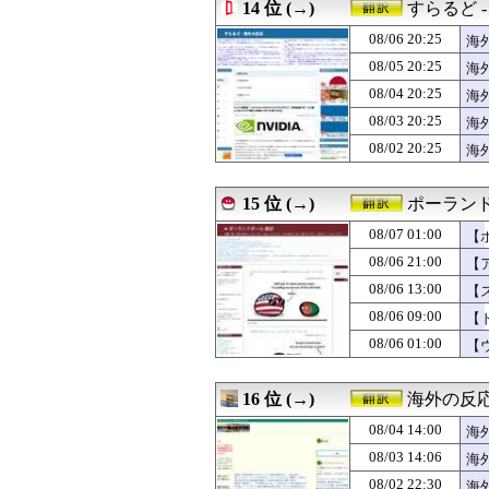
08/05 23:00
14 位 (→)
海外「全部日本の
すらるど 
08/05 22:15
外国人「2026
08/06 20:25
海
08/05 22:00
インド人「日本の
08/05 22:00
08/05 20:25
海外「ごはんは2
海
08/05 21:55
1930年代の東
す
08/04 20:25
海
08/05 21:45
海外「辞任しろ」
反
08/03 20:25
海
08/05 21:31
韓国警察がスター
対
08/05 21:00
【ジンバブエ】
08/02 20:25
海
08/05 21:00
【海外の反応】移
08/05 21:00
韓国人「日本の
15 位 (→)
ポーランド
08/07 01:00
【
08/06 21:00
【
08/06 13:00
【
08/06 09:00
【
08/06 01:00
【
16 位 (→)
海外の反応
08/04 14:00
海
フ
08/03 14:06
海
08/02 22:30
海