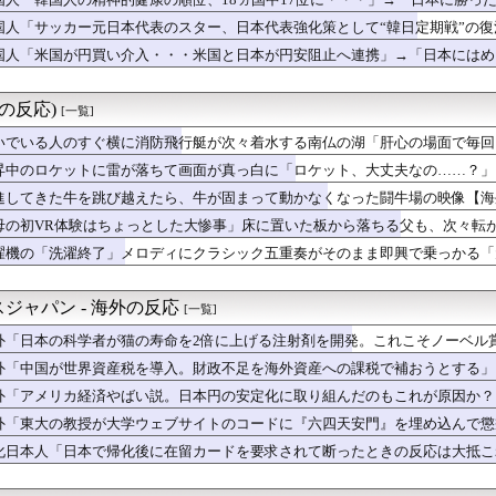
国株式の暴落で失ったとんでもない規模の国民年金の金額がこちら…...
韓国みたいなドラッグストアがないので韓国が羨ましくて羨ましくて...
国人「サッカー元日本代表のスター、日本代表強化策として“韓日定期戦”の
掲示板「日本の新監督、名前がずるい」
う」「今すぐやったらガチでボコられるだろうね 10年後にやらないか？」
国人「米国が円買い介入・・・米国と日本が円安阻止へ連携」→「日本にはめ
ンダー選手参加反対を表明した女子バスケ選手に嫌がらせ続出…試合...
」
ってくれ・・・」
織19名が一斉検挙される！カンボジアからカザフスタンへ拠点を移...
に雷が落ちて画面が真っ白に「ロケット、大丈夫なの……？」【海外...
外の反応)
[一覧]
あれで科学を好きになった。でも科学は爆発しなきゃダメって刷り込...
る損得に世界が騒然！←「不公平だろ」（海外の反応）
いでいる人のすぐ横に消防飛行艇が次々着水する南仏の湖「肝心の場面で毎回
日本代表、9月の親善試合の相手が確定！」 中国人「今までは実質...
昇中のロケットに雷が落ちて画面が真っ白に「ロケット、大丈夫なの……？」
隆がミゲル・バルガスの髪の毛で遊ぶｗｗｗｗ → 「Wソックスの...
進してきた牛を跳び越えたら、牛が固まって動かなくなった闘牛場の映像【海
高市早苗ちゃんは北朝鮮の金正恩と比較され完敗しました」
本が密かに韓国からパクっているものがこちら…」→「これは言い訳...
母の初VR体験はちょっとした大惨事」床に置いた板から落ちる父も、次々転
掲示板「大谷、軽く当てただけなのに」
濯機の「洗濯終了」メロディにクラシック五重奏がそのまま即興で乗っかる「
最高だ」今永昇太が明かした好調の原因に海外大騒ぎ！（海外の反応）
海外の反応】
ンモンスター内部にサインを残す様子にMLBファン騒然！←「歴史...
永昇太、好調の秘訣はスマホ画面だとイマナガ節を炸裂「NPBでは...
ジャパン - 海外の反応
[一覧]
-モロッコ】心配する理由はこれだけ…？【ポーランドボール】
となるマルチホームランにMLBファン騒然！←「PCAとの熱いM...
外「日本の科学者が猫の寿命を2倍に上げる注射剤を開発。これこそノーベル
ランが決め手か…」大谷翔平がカブス戦で2本塁打を放つも、今永昇...
外「中国が世界資産税を導入。財政不足を海外資産への課税で補おうとする」
わらない」NHK職員が番組出演者から性被害（海外の反応）
外「アメリカ経済やばい説。日本円の安定化に取り組んだのもこれが原因か？
アジア地域で最も高い結婚率と出生率を維持している理由に韓国人が...
くれ」上田綺世、ブライトン移籍が浮上！三笘薫との日本代表ホット...
外「東大の教授が大学ウェブサイトのコードに『六四天安門』を埋め込んで懲
中頑張る日本のエアコン設置業者さんは凄いです」
化日本人「日本で帰化後に在留カードを要求されて断ったときの反応は大抵こ
らかにした肝臓がんをリスクを低下させるために必要な緑茶の量←「...
の国にある似非エッフェル塔を見せてくれ！」