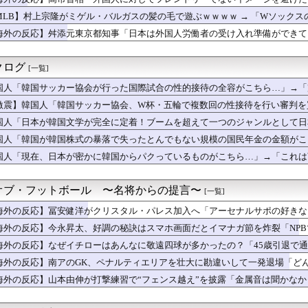
本で帰化後に在留カードを要求されて断ったときの反応は大抵これだ」
の排外感情を後押ししちゃってる感ある」
韓国、100年ぶりに日本の最高気温を超えた」「大変なことだ」
MLB】村上宗隆がミゲル・バルガスの髪の毛で遊ぶｗｗｗｗ → 「Wソック
027年に次世代ハイブリッドバッテリーを導入へ！最大1000...
んなにチームが変わるんだからすごいわ」
海外の反応】舛添元東京都知事「日本は外国人労働者の受け入れ準備ができてい
5号・26号マルチホームランの大活躍！」→「日本人打者はあんな...
生できないぞ」「少子化が問題として挙がったのは何年も前の話なのに」
受付で自分の名前が言えなかった」人生で一番痛かったものを聞いた...
東の女性がヒジャブで隠されているのは彼女たちが完璧な美しさを備...
クログ
[一覧]
太から打った第25号先頭打者ホームランに全米騒然！←「トモダチ...
国人「韓国サッカー協会が行った国際試合の性的接待の全容がこちら…」→「完
続か…」大谷翔平がカブス戦で7試合連続安打を達成、鈴木誠也は7...
昇太、8勝目！ドジャース、大谷のマルチホーマーで詰め寄るも6連...
激震】韓国人「韓国サッカー協会、W杯・五輪で複数回の性接待を行い審判を買
籍のインフルエンサーが7台の車に当て逃げして逮捕されたのに「ま...
の反応
国人「日本が韓国文学が完全に定着！ブームを超えて一つのジャンルとして日本
モヤさまが面白い！息子さんですか？えええええっ？？？」
国の反応
の1試合2本！第26号2ランにMLBファン騒然！←「美しい！」...
国人「韓国が韓国株式の暴落で失ったとんでもない規模の国民年金の金額がこち
本の驚くべき清潔さに世界が感嘆！「日本人は無臭」の噂をめぐる海...
国の反応
国人「現在、日本が密かに韓国からパクっているものがこちら…」→「これは
本の驚くべき清潔さに世界が感嘆！「日本人は無臭」の噂をめぐる海...
太から第25号先頭打者ホームラン！←「GOAT」（海外の反応）
翔平、今永から25号先頭打者ホームラン！PCAも先頭打者25号...
オブ・フットボール 〜名将からの提言〜
[一覧]
メリカに対してとても良いことを言ってくれているぞ！アメリカの良...
海外の反応】冨安健洋がクリスタル・パレス加入へ「アーセナルサポの好きな
木の影響でLAの赤ちゃんの名前に変化は起きている？←「さすがに...
ン-ソ連】内陸国は大変だよ【ポーランドボール】
海外の反応】今永昇太、好調の秘訣はスマホ画面だとイマナガ節を炸裂「NP
続安打だと…」大谷翔平がカブス戦で8試合連続安打を達成、鈴木誠...
海外の反応】なぜイチローはあんなに敬遠四球が多かったの？「45歳引退で通算
『1年半不在だった駐韓アメリカ大使が韓国系になったぞ！』、『典...
海外の反応】南アのGK、ペナルティエリアを壮大に勘違いして一発退場「ど
国が防衛白書の竹島記述に抗議
方を真剣に間違えてる人間を生成してみたｗｗｗｗ」
海外の反応】山本由伸が打撃練習で“フェンス越え”を披露「金属音は聞かな
官による発砲に世界が騒然！←「日本がアメリカ化してきている」（...
「日本人なら誰が好き？」外国人が選んだ人物が予想外すぎたｗ