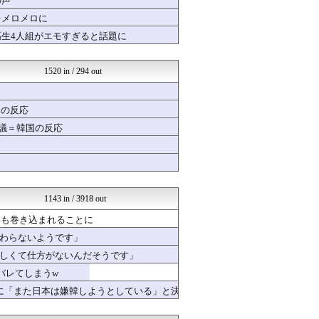
の声
クロード-韓国の反応まとめ
をメロメロに
マニア・オブ・フットボール...
高生4人組がエモすぎると話題に
日本と韓国は敵か？味方か？...
韓国ニュース反応まとめ
海外トークログ
1520 in / 294 out
海外の万国反応記＠海外の反...
韓国ニュース反応まとめ
ニチカン！
国の反応
【海外の反応】 パンドラの...
海外のお前ら 海外の反応
物議＝韓国の反応
ボールパーク速報 海外の反...
じゃぽにか反応帳
世界の憂鬱 海外・韓国の反...
HANO-K
ガラパゴスジャパン - 海...
1143 in / 3918 out
Ask Reddit まと...
海外トークログ
本も巻き込まれることに
海外のお前ら 海外の反応
わらないようです」
ボールパーク速報 海外の反...
ポーランドボール 翻訳
しくて仕方がないんだそうです」
Red4 海外の反応まとめ
バレてしまうw
ニチカン！
に「また日本は嫌韓しようとしている」と決
NO FOOTY NO L...
すらるど - 海外の反応
世界の憂鬱 海外・韓国の反...