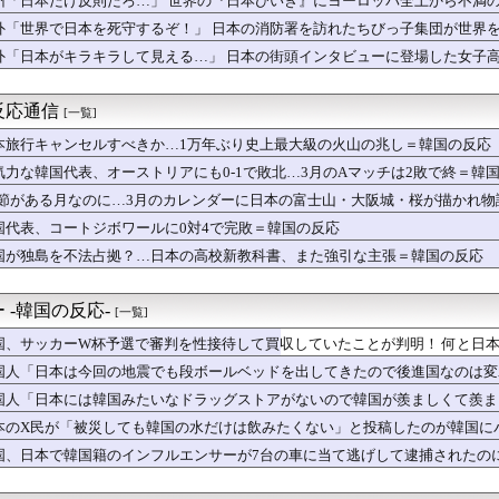
州「日本だけ反則だろ…」 世界の『日本びいき』にヨーロッパ全土から不満
達してる…」村上宗隆がホワイトソックスで『英語力』を急速に上げ...
外「世界で日本を死守するぞ！」 日本の消防署を訪れたちびっ子集団が世界
安健洋がクリスタル・パレス加入へ「アーセナルサポの好きなクラブ...
『グラミーに見せつけたワールドスターBTSの威厳！』、『グラミ...
外「日本がキラキラして見える…」 日本の街頭インタビューに登場した女子
サッカー協会は皆、一掃されるべき』2002年W杯の主役たちが苦...
カー協会が行った国際試合の性的接待の全容がこちら…」→「完全に...
反応通信
[一覧]
日本で嫌われてるアニメキャラのカップリングらしい…」
告げた女性を車に監禁した50代男を逮捕」→「本当に情けない」
本旅行キャンセルすべきか…1万年ぶり史上最大級の火山の兆し＝韓国の反応
「宮崎駿が首を縦に振った金額」
気力な韓国代表、オーストリアにも0-1で敗北…3月のAマッチは2敗で終＝韓
行くんじゃなかった…」 日本を知ってしまったディズニー信者、帰...
追悼」東野圭吾最新作の発売カウントダウンに海外興味津々！（海外...
.1節がある月なのに…3月のカレンダーに日本の富士山・大阪城・桜が描かれ
谷最大のライバル、ジャッジが試合前に闘病中のファンと逢う【ML...
国代表、コートジボワールに0対4で完敗＝韓国の反応
W杯 日本紙がブラジル戦のベンチ横の録音を公開」 中国人「森保...
国が独島を不法占拠？…日本の高校新教科書、また強引な主張＝韓国の反応
ニックスが10%台の暴落！外国人投資家と機関が売り越しを仕掛け...
府が「マリオ」「ポケモン」の政治ミームを投稿し日本政府が懸念で...
界資産税を導入。財政不足を海外資産への課税で補おうとする」
 -韓国の反応-
[一覧]
り合っただけで折れるのはどういうことなんだ」満点なのに二度と起...
韓国サッカー協会、W杯・五輪で複数回の性接待を行い審判を買収し...
国、サッカーW杯予選で審判を性接待して買収していたことが判明！ 何と日
！」富士山で事故が相次いでいることに海外大騒ぎ！（海外の反応）
国人「日本は今回の地震でも段ボールベッドを出してきたので後進国なのは変
谷翔平が第25・26号ホームランもド軍6連敗【MLB】
ウェーデン】美味しいミートボール【ポーランドボール】
国人「日本には韓国みたいなドラッグストアがないので韓国が羨ましくて羨ま
ット上での中国のプロパガンダ工作ってどれくらいあるんだろうな ...
本のX民が「被災しても韓国の水だけは飲みたくない」と投稿したのが韓国に
00回以上聴いたJ-POP、この5曲」
国、日本で韓国籍のインフルエンサーが7台の車に当て逃げして逮捕されたの
年W杯は?」韓国サッカーに衝撃的不祥事！W杯予選でレフリーへの...
つけて責任転嫁
て梅干しなるものを食べた」日本旅行で食べた変わった食べ物に対す...
テーブルに肘をついてはいけない？日本の食事マナーが想像以上に厳...