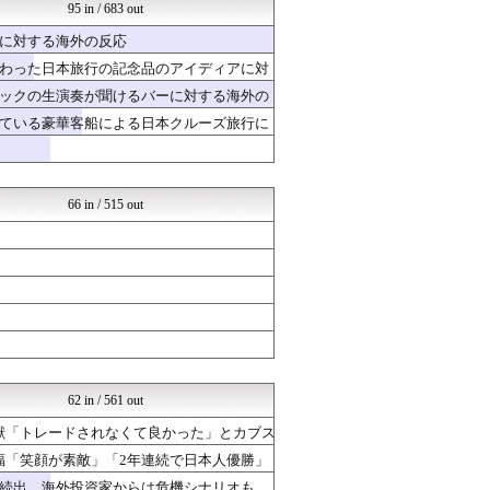
【海外の反応】 パンドラの...
95 in / 683 out
NO FOOTY NO L...
に対する海外の反応
ガラパゴスジャパン - 海...
Ask Reddit まと...
わった日本旅行の記念品のアイディアに対
世界はグーチョキパー
ックの生演奏が聞けるバーに対する海外の
わーすぽ 海外の反応
ている豪華客船による日本クルーズ旅行に
海外さんいらっしゃい 海外...
ポーランドボール 翻訳
Red4 海外の反応まとめ
ハナミズキの韓国ブログ[海...
66 in / 515 out
62 in / 561 out
献「トレードされなくて良かった」とカブス
福「笑顔が素敵」「2年連続で日本人優勝」
続出、海外投資家からは危機シナリオも