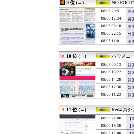
08/06 12:06
海外「お前らに
9 位 (→)
NO FOOTY
08/06 12:05
韓国人「韓国で行
08/06 20:51
08/06 12:00
#韓国質問サイト
外
08/06 12:00
海外「東大の教授
08/06 12:34
英
08/06 12:00
海外「医者だけ
弁
08/06 08:18
英
08/06 12:00
【海外の反応】舛
ァ
08/06 11:33
海外「賠償しろ
08/05 22:15
外
08/06 11:30
日本のX民が「被
の
08/05 11:01
英
08/06 11:23
韓国人「熊本地
08/06 11:15
突進してきた牛を
08/06 11:12
韓国の若者が就
10 位 (→)
ハウメニ
08/06 11:02
『アニメ海外の
08/07 06:13
韓
08/06 10:30
【海外の反応】ジ
08/06 10:04
広島81回目の
08/06 18:22
韓
08/06 09:44
韓国人「韓国が熊
08/06 14:28
韓
08/06 09:35
韓国人「青年失業
08/06 09:25
08/06 12:30
韓国人「悲報：日
韓
08/06 09:17
海外「何が起きた
08/06 11:23
韓
08/06 09:11
カナダ人「お前
08/06 09:02
【GAME】「E
08/06 09:00
【ドイツ】ドイ
11 位 (→)
Red4 
08/06 08:50
米企業CEOの熊
08/06 21:00
【
08/06 08:33
大谷翔平の2本塁
て
08/06 08:18
英国人「ようこそ
08/06 18:30
【
08/06 08:15
韓国人「日本で新発
る
08/06 17:00
【