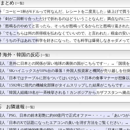
it まとめ
[一覧]
ME!」大谷翔平が今永昇太から第25号弾丸先頭打者ホームラン...
いう箸のマナーを破らないように」海外の反応
外「コーヒー1杯が6ドルって何なんだ、レシートを二度見した」値上げで買
めてと言ったら、そっちが怒鳴ってるからだと怒鳴り返された」感情...
外「剣が二回斬り合っただけで折れるのはどういうことなんだ」満点なのに二
「日本のゲーセン、女の子の要望が刺さりすぎた」
国に他愛のない対立ってある？」日本「エスカレーターの立つ位置」
外「怒鳴るのやめてと言ったら、そっちが怒鳴ってるからだと怒鳴り返された
ぐ横に消防飛行艇が次々着水する南仏の湖「肝心の場面で毎回カメラ...
外「でもこちらは州の所得税を払わなくていいので、と言われた」税金の安い
定で食品減税を決定！（海外の反応）
外「うちの子はあれで科学を好きになった。でも科学は爆発しなきゃダメって刷り
回の地震でも段ボールベッドを出してきたので後進国なのは変わらな...
なくなった日
「日本人が作った室外機カバー、1年後に気づく」
た」大谷翔平が今永昇太から初めてホームランを打って海外大興奮！...
鬱 海外・韓国の反応
[一覧]
2発…」大谷翔平がカブス戦で『1試合2本塁打』を達成、ドジャー...
ン規制強化して世界が騒然！←「事実上の禁輸措置か？」（海外の反...
国人「意外に日本との関係が深い地球の裏側の国がこちらです‥」→「国境を
球を観はじめたばかりなんだが大谷翔平って投手としてはどれくらい...
国人「SKハイニックスが10%台の暴落！外国人投資家と機関が売り越しを仕
ッカー協会W杯予選で外国人審判に性接待したことが発覚！」
国文学が完全に定着！ブームを超えて一つのジャンルとして日本人全...
国人「日本ではテーブルに肘をついてはいけない？日本の食事マナーが想像以
ト 『長崎と広島に原爆を投下した原因？』、『天皇頃したら・・』
日本の食事マナーか？‥」
国人「1592年に現代の機械化部隊がタイムスリップした結果がこちらです」
は州の所得税を払わなくていいので、と言われた」税金の安い土地に...
国人「韓国人組織19名が一斉検挙される！カンボジアからカザフスタンへ拠
掲示板「日本のスーパー、この売り場だけ異世界」
プの末路がこちらです」
朗希のやり取りにMLBファン騒然！←「日本人選手の交流はほっこ...
年に現代の機械化部隊がタイムスリップした結果がこちらです」→「...
応 お隣速報
[一覧]
経済やばい説。日本円の安定化に取り組んだのもこれが原因か？」
市首相「外国人に対してフレンドリーでないイメージを避けたい」 ...
国人「PSG、日本の鈴木彩艶に約60億円で正式オファー・・・」→「あいつがそ
4千万円を恐喝した日本人の手口に海外びっくり仰天！（海外の反応）
して出れるとは思わないけど、それでもやっぱり羨ましいね」
国人「日本のXで話題になったエアコンの臭いを消す方法をご覧ください」→
ヤバい作品ばかりアニメ化してて心配になる…」
国人「韓国人の精神的健康の順位、18ヵ国中17位に・・・」→「日本に勝っ