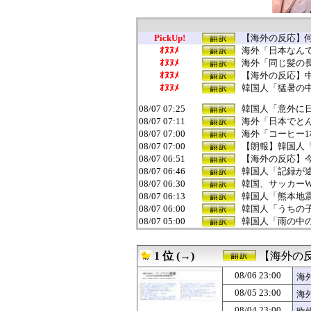
PickUp!
【海外の反応】何
ｵﾇﾇﾒ
海外「日本なんて
ｵﾇﾇﾒ
海外「同じ髪の長
ｵﾇﾇﾒ
【海外の反応】中
ｵﾇﾇﾒ
韓国人「猛暑の
08/07 07:25
韓国人「意外に日
08/07 07:11
海外「日本でとん
08/07 07:00
海外「コーヒー1
08/07 07:00
【朗報】韓国人「
08/07 06:51
【海外の反応】
08/07 06:46
韓国人「記録が途
08/07 06:30
韓国、サッカーW
08/07 06:13
韓国人「熊本地
08/07 06:00
韓国人「うちの子
08/07 05:00
韓国人「雨の中
08/07 04:00
韓国人「ソクリ投
08/07 03:00
海外「日本の科学
1 位 (→)
【海外の
08/07 03:00
韓国人「イ・ジュ
08/07 02:17
日本の大相撲力士
08/06 23:00
海
08/07 02:00
韓国人「江南の産
08/05 23:00
海
08/07 01:00
【ポーランド】
08/07 01:00
韓国人「ロト1等1
08/04 23:00