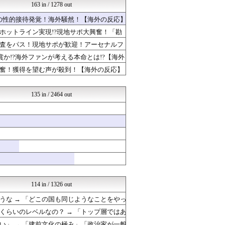
アニメリアクト
163 in / 1278 out
海外トークログ
への性的接待発覚！海外騒然！【海外の反応】
日本と韓国は敵か？味方か？...
ガラパゴスジャパン - 海...
ホットライン実現!?現地サポ大興奮！「勘
Ask Reddit まと...
査をパス！現地サポが歓迎！アーセナルフ
Red4 海外の反応まとめ
海外のお前ら 海外の反応
か!?海外ファンが考える本命とは!?【海外
かんにゅー -韓国の反応-
奮！獲得を望む声が殺到！【海外の反応】
ハウメニージャパン！
QQQ(海外の反応)
世界はグーチョキパー
135 in / 2464 out
eigotoka 〜海外ス...
Red4 海外の反応まとめ
海外さんいらっしゃい 海外...
ハウメニージャパン！
世界の憂鬱 海外・韓国の反...
海外トークログ
海外のお前ら 海外の反応
海外の万国反応記＠海外の反...
HANO-K
ポーランドボール 翻訳
114 in / 1326 out
世界はグーチョキパー
な → 「どこの国も同じようなことをやっ
海外の反応スポーツ
NO FOOTY NO L...
らいのレベルなの？ → 「トップ層ではあ
ハウメニージャパン！
ヤングも獲れると思うんだけどな」
」 → 「建前文化の極み」「政治家が一般