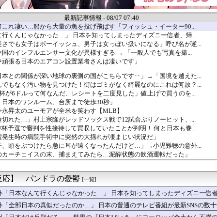
最新記事情報 - 08/07 07:40
これ凄い…船から大量の魚を投げ飛ばす『フィッシュ・イーター90...
行くんじゃなかった…」 日本を知ってしまったディズニー信者、帰...
さでも女子はボーイッシュ、男子は女っぽい扱いになる」呼び名が逆...
国のインフルエンサー文化が異様すぎる → 「一般人でも写真を撮...
中頑張る日本のエアコン設置業者さんは凄いです」
本との関係が深い地球の裏側の国がこちらです‥」→「国境を越えた...
でもなく汚い物を見つけた！街はゴミがなく綺麗なのにこれは何故？...
杯が6ドルって何なんだ、レシートを二度見した」値上げで買うのを...
日本のワンルーム、台所まで徒歩30秒」
今永昇太のユーモアが全米を笑わす【MLB】
切れた…」村上宗隆がレッドソックス戦で12試合ぶりノーヒット、...
杯予選で審判を性接待して買収していたことが判明！ 何と日本も巻...
震発生時の病院手術中に突然の大揺れが凄まじい状況だ」
、頭をぶつけたら急に耳が遠くなったんだけど…」→小児難聴の意外...
のカーチェイスの末、捕まえてみたら…泥酔状態の飲酒運転だった」
票問題の年に、選挙管理委員会が成果給を99.99%受け取ってい...
者が猫の寿命を2倍に上げる注射剤を開発。これこそノーベル賞だろ...
反応】 パンドラの憂鬱
ンソク、地方選挙で基礎議員1議席のみ獲得し『全て私の責任』と頭...
[一覧]
の引退後の姿に世界が騒然！←「これは素晴らしい！」（海外の反応...
外「日本なんて行くんじゃなかった…」 日本を知ってしまったディズニー信
後ケア施設、特室は1日360万ウォン！出産直後に家計が傾く」と...
外「全部日本の真似だったのか…」 日本の普通のテレビ番組が最新SNSの数
ポーランドの歴史の概要【ポーランドボール】
7.7億ウォンが16人…自動選択15か所、手動1か所」→「毎...