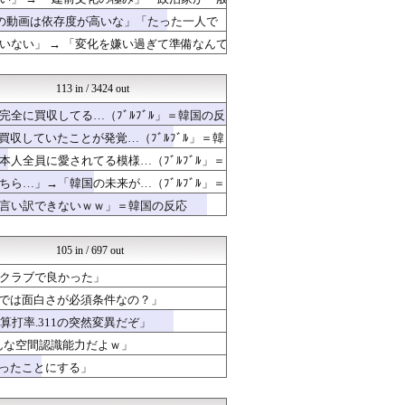
ガラパゴスジャパン - 海...
ハナミズキの韓国ブログ[海...
スの動画は依存度が高いな」「たった一人で
世界の憂鬱 海外・韓国の反...
ない」 → 「変化を嫌い過ぎて準備なんて
海外トークログ
Ask Reddit まと...
コーヒーと翻訳
113 in / 3424 out
海外さんいらっしゃい 海外...
全に買収してる…（ﾌﾞﾙﾌﾞﾙ」＝韓国の反
クロード-韓国の反応まとめ
海外の小反応
収していたことが発覚…（ﾌﾞﾙﾌﾞﾙ」＝韓
かんにゅー -韓国の反応-
人全員に愛されてる模様…（ﾌﾞﾙﾌﾞﾙ」＝
ハウメニージャパン！
ら…」→「韓国の未来が…（ﾌﾞﾙﾌﾞﾙ」＝
海外の反応スポーツ
感動日本
言い訳できないｗｗ」＝韓国の反応
感動日本
海外の反応スポーツ
海外の小反応
105 in / 697 out
ガラパゴスジャパン - 海...
クラブで良かった」
海外の反応スポーツ
ポーランドボール 翻訳
Bでは面白さが必須条件なの？」
クロード-韓国の反応まとめ
打率.311の突然変異だぞ」
日本と韓国は敵か？味方か？...
んな空間認識能力だよｗ」
はろわるど
海外の万国反応記＠海外の反...
かったことにする」
海外さんいらっしゃい 海外...
アヤネ(*'ω'*)海外の...