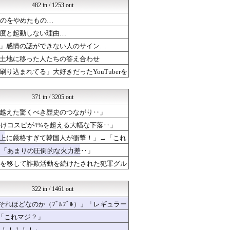
482 in / 1253 out
わーすぽ 海外の反応
海外の反応ジャーナル
うのをやめたもの…
Ask Reddit まと...
度と起動しない理由…
ニチカン！
海外の万国反応記＠海外の反...
」感情の話ができない人のサイン…
QQQ(海外の反応)
土地に移った人たちの答え合わせ
世界はグーチョキパー
込まれてる」大好きだったYouTuberを
かんにゅー -韓国の反応-
ニチカン！
海外のお前ら 海外の反応
371 in / 3205 out
クロード-韓国の反応まとめ
海外さんいらっしゃい 海外...
越えた驚くべき歴史のつながり‥」
Red4 海外の反応まとめ
掛けコスピが4%を超える大幅な下落‥」
ハウメニージャパン！
上に厳格すぎて韓国人が衝撃！」→「これ
海外トークログ
日本と韓国は敵か？味方か？...
→「あまりの圧倒的な火力差‥」
Ask Reddit まと...
点を移して詐欺活動を続けたされた犯罪グル
ニチカン！
海外の反応スポーツ
世界の憂鬱 海外・韓国の反...
322 in / 1461 out
ガラパゴスジャパン - 海...
Red4 海外の反応まとめ
れほどなのか（ﾌﾞﾙﾌﾞﾙ）」「レギュラー
海外のお前ら 海外の反応
「これマジ？」
海外の万国反応記＠海外の反...
た！！！！！」