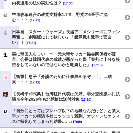
内初適用の法の実効性は？
(17:30)
中道改革連合の政党支持率1.7％ 野党の6番手に沈
む・・・
(17:29)
日本発「スター・ウォーズ」長編アニメシリーズにファン
興奮…「劇場版にして欲しい」「艦隊戦も派手で面白
い」！
(17:21)
実に韓国人らしい 〜 元大韓サッカー協会関係者が証
言、会長は韓国代表の成績が悪かった際「審判に十分な接
待をしていないのではないかと叱責した」
(17:15)
【衝撃】息子「介護のために仕事辞めるぞ！！」→結
果・・・
(17:12)
【長崎平和式典】台湾駐日代表は欠席、非外交団扱いに抗
議※今年2026年も北朝鮮は送付対象
(17:10)
「自分にとってはプレハブ以下の地獄なんだけど」と某大
手メーカーの横浜本社にツッコミ殺到、オシャレなオフィ
スに特化してしまった結果……
(17:09)