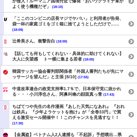
が侵入！ルーマニア国境付近で爆発「おいウクライナ軍が
よく使う機種だぞ」
(18:10)
「ここのコンビニの店長マジでヤバい」と利用者が告発、
袋一杯の家庭ゴミをゴミ箱に捨てようとしただけで……
(18:09)
辻希美さん、衝撃告白
(18:00)
【話しても何もしてくれない・具体的に助けてくれない】
大人に失望感 トー横に集まる若者
(18:00)
韓国サッカー協会審判部関係者「外国人審判たちが先にマ
ッサージを望んだ」と主張 [8/10]
(17:55)
中道改革連合の政党支持率1.7％で、日本保守党に抜かれ
る・・・小川淳也さん、阿鼻叫喚の顔面真っ青
(17:43)
ちばてつや先生の名作漫画『あした天気になあれ』 『おれ
は鉄兵』 『少年よラケットを抱け』が「全巻33円」で買
える激安セール開催中！！このチャンスを見逃すな！！
(17:30)
【金属盗】ベトナム人2人逮捕も「不起訴」予想噴出…県