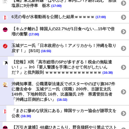
【鳩】東北新幹線「はやぶさ」車内にハト紛れ込む 那須
塩原に9分停車 栃木
(17:00)
6児の母が水着動画を公開した結果ｗｗｗｗｗ
(17:00)
【キムチ離れ】韓国人の22.7%が1日食べない…15年で倍
増の衝撃
(17:00)
玉城デニー氏「日本政府から！アメリカから！沖縄を取り
戻す！」 [8/10]
(16:55)
【悲報】X民「高市総理のSPが多すぎる！税金の無駄遣
い！」→ ﾈｯﾄ「要人警護を手薄にさせて何がしたいん
だ？」と批判殺到 ｗｗｗｗｗｗｗｗｗｗｗｗｗｗ
(16:38)
沖縄知事選、公職選挙法違反でポスターやのぼり旗367件
に撤去命令 玉城デニー氏（現職）200件、古謝玄太氏
149件、下地幹郎氏 16件、比嘉隆氏 2件 県選管担当者
「沖縄は圧倒的に多い」
(16:32)
「まさに惨めな状況にある」韓国サッカー協会が謝罪文を
公表
(16:30)
【万引き逮捕】48歳ひきこもり、野良猫餌やり禁止でスト