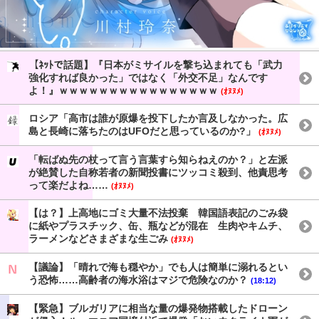
【ﾈｯﾄで話題】『日本がミサイルを撃ち込まれても「武力
強化すれば良かった」ではなく「外交不足」なんです
よ！』ｗｗｗｗｗｗｗｗｗｗｗｗｗｗｗｗ
(ｵﾇﾇﾒ)
ロシア「高市は誰が原爆を投下したか言及しなかった。広
島と長崎に落ちたのはUFOだと思っているのか?」
(ｵﾇﾇﾒ)
「転ばぬ先の杖って言う言葉すら知らねえのか？」と左派
が絶賛した自称若者の新聞投書にツッコミ殺到、他責思考
って楽だよね……
(ｵﾇﾇﾒ)
【は？】上高地にゴミ大量不法投棄 韓国語表記のごみ袋
に紙やプラスチック、缶、瓶などが混在 生肉やキムチ、
ラーメンなどさまざまな生ごみ
(ｵﾇﾇﾒ)
【議論】「晴れで海も穏やか」でも人は簡単に溺れるとい
う恐怖……高齢者の海水浴はマジで危険なのか？
(18:12)
【緊急】ブルガリアに相当な量の爆発物搭載したドローン