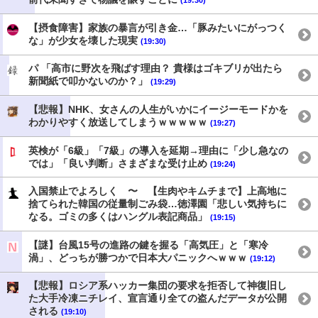
(19:30)
【摂食障害】家族の暴言が引き金…「豚みたいにがっつく
な」が少女を壊した現実
(19:30)
パ 「高市に野次を飛ばす理由？ 貴様はゴキブリが出たら
新聞紙で叩かないのか？」
(19:29)
【悲報】NHK、女さんの人生がいかにイージーモードかを
わかりやすく放送してしまうｗｗｗｗｗ
(19:27)
英検が「6級」「7級」の導入を延期→理由に「少し急なの
では」「良い判断」さまざまな受け止め
(19:24)
入国禁止でよろしく 〜 【生肉やキムチまで】上高地に
捨てられた韓国の従量制ごみ袋…徳澤園「悲しい気持ちに
なる。ゴミの多くはハングル表記商品」
(19:15)
【謎】台風15号の進路の鍵を握る「高気圧」と「寒冷
渦」、どっちが勝つかで日本大パニックへｗｗｗ
(19:12)
【悲報】ロシア系ハッカー集団の要求を拒否して神復旧し
た大手冷凍ニチレイ、宣言通り全ての盗んだデータが公開
される
(19:10)