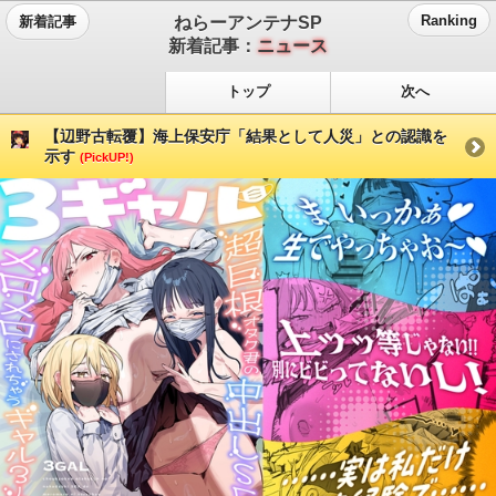
ねらーアンテナSP
Ranking
新着記事
新着記事：
ニュース
トップ
次へ
【辺野古転覆】海上保安庁「結果として人災」との認識を
示す
(PickUP!)