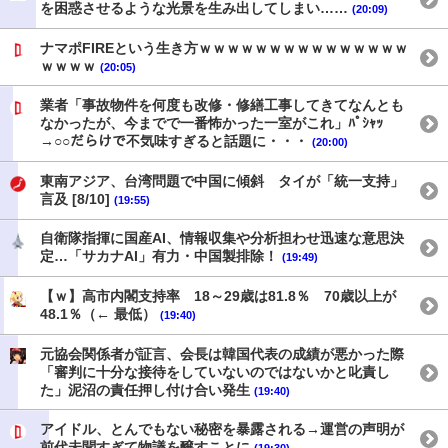
を困惑させるような光景を生み出してしまい……
(20:09)
ナマポFIREという生き方ｗｗｗｗｗｗｗｗｗｗｗｗｗｗｗ
ｗｗｗｗ
(20:05)
業者「事故物件を何度も改修・修繕工事してきてなんとも
なかったが、今までで一番怖かった一室がこれ」ﾊﾟｼｬｯ
→○○だらけで不気味すぎると話題に・・・
(20:00)
東南アジア、台湾問題で中国に傾斜 タイが「統一支持」
言及 [8/10]
(19:55)
自衛隊指揮に国産AI、情報収集や分析担わせ迅速な意思決
定…「サカナAI」有力・中国製排除！
(19:49)
【ｗ】高市内閣支持率 18～29歳は81.8％ 70歳以上が
48.1％（← 最低）
(19:40)
元協会関係者が証言、会長は韓国代表の成績が悪かった際
「審判に十分な接待をしていないのではないかと叱責し
た」泥沼の責任押し付け合い発生
(19:40)
アイドル、とんでもない秘密を暴露される→運営の声明が
前代未聞すぎて物議を醸すことに