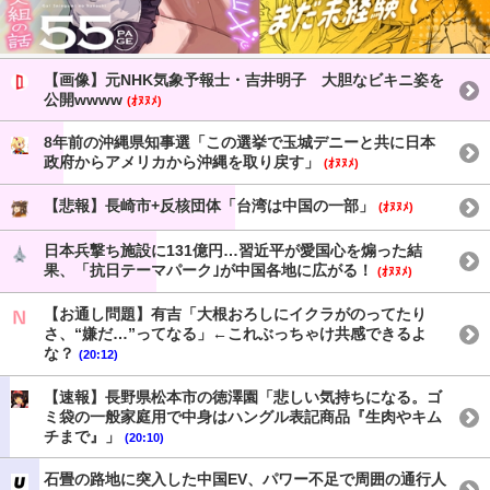
【画像】元NHK気象予報士・吉井明子 大胆なビキニ姿を
公開wwww
(ｵﾇﾇﾒ)
8年前の沖縄県知事選「この選挙で玉城デニーと共に日本
政府からアメリカから沖縄を取り戻す」
(ｵﾇﾇﾒ)
【悲報】長崎市+反核団体「台湾は中国の一部」
(ｵﾇﾇﾒ)
日本兵撃ち施設に131億円…習近平が愛国心を煽った結
果、「抗日テーマパーク｣が中国各地に広がる！
(ｵﾇﾇﾒ)
【お通し問題】有吉「大根おろしにイクラがのってたり
さ、“嫌だ…”ってなる」←これぶっちゃけ共感できるよ
な？
(20:12)
【速報】長野県松本市の徳澤園「悲しい気持ちになる。ゴ
ミ袋の一般家庭用で中身はハングル表記商品『生肉やキム
チまで』」
(20:10)
石畳の路地に突入した中国EV、パワー不足で周囲の通行人