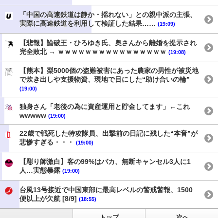
「中国の高速鉄道は静か・揺れない」との親中派の主張、
実際に高速鉄道を利用して検証した結果……
(19:09)
【悲報】論破王・ひろゆき氏、奥さんから離婚を提示され
完全敗北 → ｗｗｗｗｗｗｗｗｗｗｗｗｗｗｗｗ
(19:08)
【熊本】梨5000個の盗難被害にあった農家の男性が被災地
で炊き出しや支援物資、現地で目にした“助け合いの輪”
(19:00)
独身さん「老後の為に資産運用と貯金してます」←これ
wwwww
(19:00)
22歳で戦死した特攻隊員、出撃前の日記に残した“本音”が
悲惨すぎる・・・
(19:00)
【彫り師激白】客の99%はバカ、無断キャンセル3人に1
人…実態暴露
(19:00)
台風13号接近で中国東部に最高レベルの警戒警報、1500
便以上が欠航 [8/9]
(18:55)
トップ
次へ