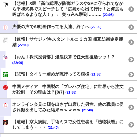
【悲報】X民「高市総理が防弾ガラスやSPに守られてなが
ら平和式典でスピーチして「広島から出て行け！と何度も
叫ばれるような人！」 ← 突っ込み殺到 ………
(22:08)
声優の声でAI動画作ってる人達、終了へ
(22:00)
【速報】サウジ パキスタン トルコ３カ国 相互防衛協定締
結
(22:00)
【おんＪ株式投資部】爆裂決算で任天堂復活ッッ！？
(22:00)
【悲報】タイミー虐めが流行ってる模様
(21:55)
中国メディア 中国製の「プレハブ住宅」に世界から注文
が殺到 その理由は？[8/7]
(21:55)
オンライン会見に顔を出さず出席した男性、他の職員に促
され顔を出してみた結果ｗｗｗｗｗ
(21:40)
【速報】京大病院、手術ミスで女性患者を「植物状態」に
してしまう・・・
(21:40)