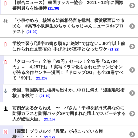
【聯合ニュース】 韓国サッカー協会 2011～12年に国際
審判員らを性接待
(21:30)
「小泉やめろ」核巡る防衛相発言を批判、横浜駅西口で市
民ら #高市小泉麻生めちゃくちゃじゃんニュースdeプロ
テスト
(21:29)
学校で習う｢漢字の書き順｣は"絶対"ではない…60年以上前
に作られた文部省の｢手びき｣が基準となったワケ
(21:22)
『クローバー』全巻「99円」セール！全43巻「22,704
円」→「4,257円」！実写ドラマ化もされたチャンピオン
が誇る名作ヤンキー漫画！『ドロップOG』も全26巻すべ
て「99円」
(21:20)
米国、韓国防衛に核持ち出すか…中ロに備え「短距離戦術
核」を検討！
(21:19)
前例があるからねえ 〜 パさん「平和を願う式典なのに
防弾ガラスと防弾バッグSPで囲まれた壇上でスピーチする
人が総理大臣」
(21:15)
【衝撃】ブラジルで『異変』が起こっている模
様・・・・・・
(21:12)