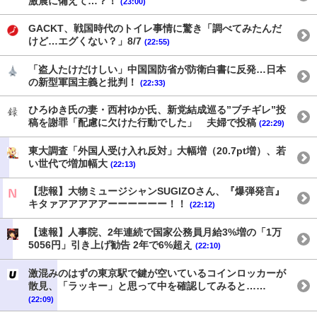
激震に備えて…？！
(23:00)
GACKT、戦国時代のトイレ事情に驚き「調べてみたんだ
けど…エグくない？」8/7
(22:55)
「盗人たけだけしい」中国国防省が防衛白書に反発…日本
の新型軍国主義と批判！
(22:33)
ひろゆき氏の妻・西村ゆか氏、新党結成巡る”ブチギレ”投
稿を謝罪「配慮に欠けた行動でした」 夫婦で投稿
(22:29)
東大調査「外国人受け入れ反対」大幅増（20.7pt増）、若
い世代で増加幅大
(22:13)
【悲報】大物ミュージシャンSUGIZOさん、『爆弾発言』
キタァアアアアアーーーーーー！！
(22:12)
【速報】人事院、2年連続で国家公務員月給3%増の「1万
5056円」引き上げ勧告 2年で6%超え
(22:10)
激混みのはずの東京駅で鍵が空いているコインロッカーが
散見、「ラッキー」と思って中を確認してみると……
(22:09)