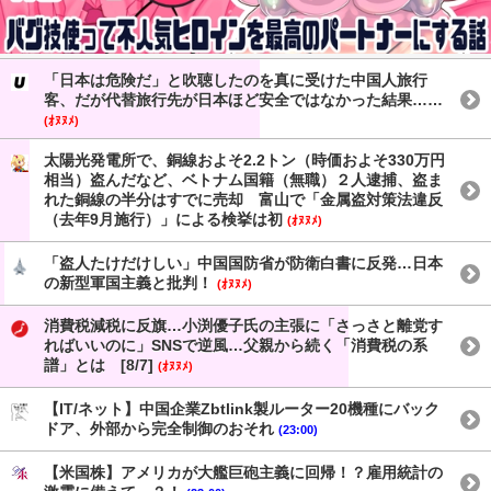
「日本は危険だ」と吹聴したのを真に受けた中国人旅行
客、だが代替旅行先が日本ほど安全ではなかった結果……
(ｵﾇﾇﾒ)
太陽光発電所で、銅線およそ2.2トン（時価およそ330万円
相当）盗んだなど、ベトナム国籍（無職）２人逮捕、盗ま
れた銅線の半分はすでに売却 富山で「金属盗対策法違反
（去年9月施行）」による検挙は初
(ｵﾇﾇﾒ)
「盗人たけだけしい」中国国防省が防衛白書に反発…日本
の新型軍国主義と批判！
(ｵﾇﾇﾒ)
消費税減税に反旗…小渕優子氏の主張に「さっさと離党す
ればいいのに」SNSで逆風…父親から続く「消費税の系
譜」とは [8/7]
(ｵﾇﾇﾒ)
【IT/ネット】中国企業Zbtlink製ルーター20機種にバック
ドア、外部から完全制御のおそれ
(23:00)
【米国株】アメリカが大艦巨砲主義に回帰！？雇用統計の