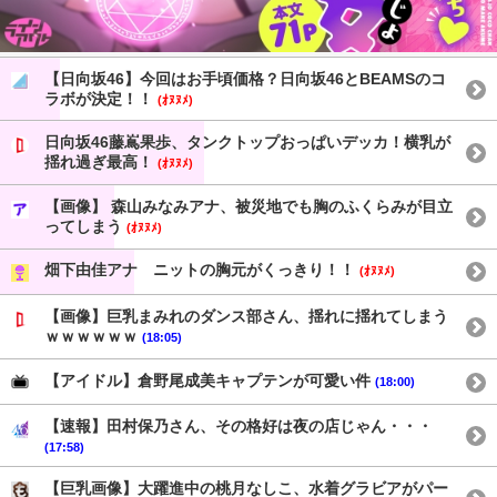
【日向坂46】今回はお手頃価格？日向坂46とBEAMSのコ
ラボが決定！！
(ｵﾇﾇﾒ)
日向坂46藤嶌果歩、タンクトップおっぱいデッカ！横乳が
揺れ過ぎ最高！
(ｵﾇﾇﾒ)
【画像】 森山みなみアナ、被災地でも胸のふくらみが目立
ってしまう
(ｵﾇﾇﾒ)
畑下由佳アナ ニットの胸元がくっきり！！
(ｵﾇﾇﾒ)
【画像】巨乳まみれのダンス部さん、揺れに揺れてしまう
ｗｗｗｗｗｗ
(18:05)
【アイドル】倉野尾成美キャプテンが可愛い件
(18:00)
【速報】田村保乃さん、その格好は夜の店じゃん・・・
(17:58)
【巨乳画像】大躍進中の桃月なしこ、水着グラビアがパー