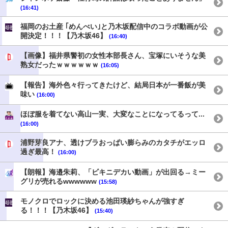
(16:41)
福岡のお土産 ｢めんべい｣と乃木坂配信中のコラボ動画が公
開決定！！！【乃木坂46】
(16:40)
【画像】福井県警初の女性本部長さん、宝塚にいそうな美
熟女だったｗｗｗｗｗｗ
(16:05)
【報告】海外色々行ってきたけど、結局日本が一番飯が美
味い
(16:00)
ほぼ服を着てない高山一実、大変なことになってるって...
(16:00)
浦野芽良アナ、透けブラおっぱい膨らみのカタチがエッロ
過ぎ最高！
(16:00)
【朗報】海邉朱莉、「ビキニデカい動画」が出回る→ミー
グリが売れるwwwwww
(15:58)
モノクロでロックに決める池田瑛紗ちゃんが強すぎ
る！！！【乃木坂46】
(15:40)