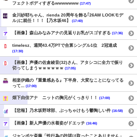
フェクトボディすぎるwwwwwww
(17:47)
金川紗耶ちゃん、rienda 20周年を飾る｢26AW LOOKモデ
ル｣に就任！！！【乃木坂46】
(17:40)
【画像】森山みなみアナの見返りお乳がスゴすぎる
(17:36)
timelesz、週間43.4万PTで合算シングル1位 2冠達成
(17:30)
【画像】声優の佐倉綾音(32)さん、アタシコに全力で振り
切ってしまうｗｗｗｗｗｗ
(17:05)
相楽伊織の『重量感ある』下半身、大変なことになってる
って...
(17:00)
畑下由佳アナ ニットの胸元がくっきり！！
(17:00)
【悲報】乃木坂野球部、ぶっちゃけもう鬱陶しい件
(16:58)
【画像】新人声優の水着姿がドエッチ
(16:46)
ジャンポケ斎藤「性行為の許諾は取ったことありません」