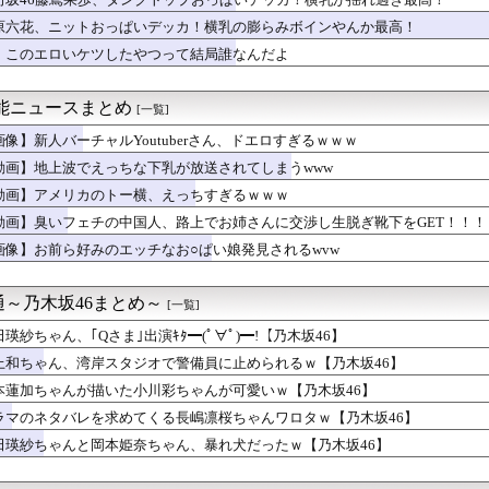
ートを一期生がお祝い！【元櫻坂46】
2シーズン第1話、887万回再生でTVer歴代最高記録
原六花、ニットおっぱいデッカ！横乳の膨らみボインやんか最高！
定Gカップ以上のお○ぱい、本物かわかる？
、このエロいケツしたやつって結局誰なんだよ
テレサちゃんのお口、我慢できねえってwwwwwww
ピタパンのお尻！！
ィーさん、号泣…【乃木坂46】
芸能ニュースまとめ
[一覧]
香、最新グラビアで見せた生足がエグすぎる
ダンス選抜」の画像を公開！【おすし】【乃木坂46・櫻坂46・日...
画像】新人バーチャルYoutuberさん、ドエロすぎるｗｗｗ
ん、また我々をシコらすｗｗｗｗｗｗｗｗｗｗｗｗｗｗｗｗｗｗｗｗ...
動画】地上波でえっちな下乳が放送されてしまうwww
カのトー横、えっちすぎるｗｗｗ
動画】アメリカのトー横、えっちすぎるｗｗｗ
来ちゃん、望結より乳が実ってしまう
原優乃、今年も鹿児島ファン拡大巨乳アンバサダーを務める！
動画】臭いフェチの中国人、路上でお姉さんに交渉し生脱ぎ靴下をGET！！！
ージャ、ガチでエグいってwwwwwww
画像】お前ら好みのエッチなお○ぱい娘発見されるwvw
ん、また我々をシコらすｗｗｗｗｗｗｗｗｗｗｗｗｗｗｗｗｗｗｗｗ...
の女子アナさん、在京局よりレベルが高くなってしまう
かわいいアイドルさんのおっぱい！
～乃木坂46まとめ～
[一覧]
横から乳見えそう！おっぱい過ぎてボタン弾け飛びそう
！？】声優井口裕香の最新胸の谷間強調グラビア vs 声優豊田萌...
田瑛紗ちゃん、｢Qさま｣出演ｷﾀ━(ﾟ∀ﾟ)━!【乃木坂46】
ひさまの本棚、ガチでエグいwwwwwwww
上和ちゃん、湾岸スタジオで警備員に止められるｗ【乃木坂46】
けまくってるOLの尻wwwwww
本蓮加ちゃんが描いた小川彩ちゃんが可愛いｗ【乃木坂46】
の円陣の声出しが凄かった！！！【乃木坂46】
 股下90cmの美女、初水着グラビアデビューwwwwww緑川...
ラマのネタバレを求めてくる長嶋凛桜ちゃんワロタｗ【乃木坂46】
ェチの中国人、路上でお姉さんに交渉し生脱ぎ靴下をGET！！！！
田瑛紗ちゃんと岡本姫奈ちゃん、暴れ犬だったｗ【乃木坂46】
坂らしい女子」って小坂菜緒だよなwwwww
ん、大勢の若いファンに囲まれてご満悦wwwwwwwwwwww...