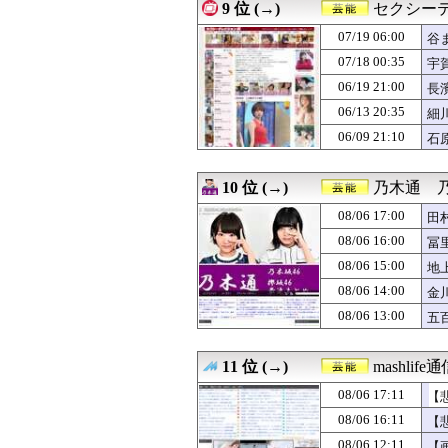
08/06 06:00
【画像】本田望
9 位 (→)
セクシー
08/06 05:00
トラウデン直美キ
07/19 06:00
08/06 05:00
日向坂46藤嶌
谷
08/06 03:11
【画像】おまい
07/18 00:35
宇
08/06 02:00
刈川くるみアナ
06/19 21:00
長
08/06 01:41
【朗報】むちむ
08/06 01:07
【画像】顔面最強
06/13 20:35
細
08/06 00:19
【画像】お前ら好
06/09 21:10
石
08/06 00:10
【画像】SKE48
08/05 23:19
【画像】昆虫好
08/05 23:00
日比麻音子アナ
10 位 (→)
乃木通 乃
08/05 22:45
【画像】元日向坂
08/06 17:00
田
08/05 22:19
【画像】女子アナ
08/05 21:27
【日向坂46】Ze
08/06 16:00
冨
08/05 21:19
【動画】ロングか
08/06 15:00
地
08/05 21:00
伊原六花、ニッ
08/05 20:42
08/06 14:00
“グラビア界のラ
金
08/05 20:40
【日向坂46】初
08/06 13:00
五
08/05 20:00
白戸ゆめのアナ 
08/05 19:20
【海外】KANO(@one
08/05 19:00
【画像】STU48
11 位 (→)
mashlife
08/05 17:00
宇賀神メグアナ 
08/06 17:11
【
08/05 16:00
で、このエロい
08/05 15:42
【日向坂46】話
08/06 16:11
【
08/05 14:00
透け透け！！ 山
08/06 12:11
【