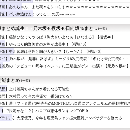
期生LIVE、生配信が決定！
「夜にコーヒー飲むの眠れなくなるぞ」←これ・・・・
動画】あのちゃん、また我々をシコらすｗｗｗｗｗｗｗｗｗｗｗｗｗｗｗｗｗ
嶌果歩写真集公式、お詫び
画像】パン線透けまくってるOLの尻wwwwww
ぱいがでかいので「となりの人間乳宝」になってしまう
、パンティ線が食い込むピタパンの尻肉タマランわ
enly6が約11年ぶりに楽曲リリース、活動再開の可能性は...
とめ誕生！ - 乃木坂46櫻坂46日向坂46まと...
[一覧]
の件は触れるのか…？石塚瑶季のSR配信が決定
画像】稲熊ひなってやっぱり胸大きいよなぁ【ひなまる】【櫻坂46】
、お辞儀ニットおっぱい谷間を見せてるぞ！凄いじゃん
uckyFes’26」「CANNONBALL外伝」グッズ...
動画】やっぱり的野美青のお胸が成長中！【櫻坂46】
ェーン店最大手の「富士そば」が関西進出しない理由がコチラ・・・...
画像】中川智尋は意外と胸が大きい？【ちーたん】【櫻坂46】
avy Kawaii Fes 2026」 Day3...
表×2】乃木坂46「是非に及ばず」ミーグリ8次完売表！1名だけ未だ完売0・・
村麗乃の「デビュー10周年イベント」に三期生がゲスト出演！【元乃木坂46
芸能まとめ
[一覧]
予想】上村麗菜ちゃんが水着になる可能性
疑問】木村昴って今の声優で一番儲けてる？
画像】週刊ファミ通8/6発売号のMONTHLYハロ通にアンジュルムの長野桃羽
これで決定かな！？】ハロプロ恵体ランキングTOP10
グラドル】大原優乃、今年も鹿児島ファン拡大巨乳アンバサダーを務める！