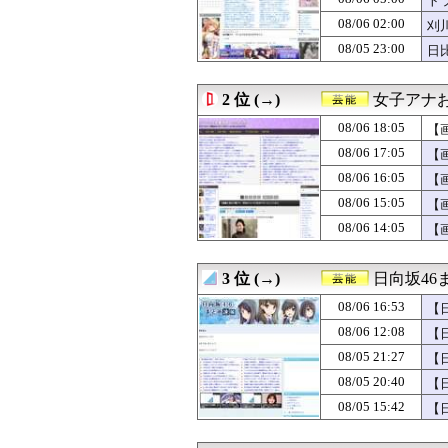
ト
08/06 16:30
映画『TOKYO
08/06 02:00
刈
08/06 16:30
【画像】春から
08/05 23:00
08/06 16:27
【画像】本田望
日
08/06 16:20
【朗報】なぜか
08/06 16:11
【悲報】菊地亜美
2 位 (→)
女子アナお
08/06 16:05
【画像】∧∨の設
08/06 16:00
【予想】上村麗
08/06 18:05
【
08/06 16:00
冨里奈央ちゃん
08/06 17:05
【
08/06 16:00
パンティ線透けま
08/06 15:49
【画像】コンビ
08/06 16:05
【
08/06 15:49
ドラマのネタバ
08/06 15:05
【
08/06 15:46
【画像】中川智
08/06 14:05
【
08/06 15:40
岩本蓮加ちゃん
08/06 15:30
【画像】銭湯の
08/06 15:30
東京03・角田
3 位 (→)
日向坂46
08/06 15:28
【画像】井上和の
08/06 15:19
【画像】新人バー
08/06 16:53
【
08/06 15:05
【画像】アイド
08/06 12:08
【
08/06 15:00
【疑問】木村昴
08/06 15:00
08/05 21:27
地上波の川﨑桜、
【日
08/06 14:57
【公開処刑】右３
08/05 20:40
【
08/06 14:51
【表×2】乃木坂
08/05 15:42
【
08/06 14:30
馬名「リーチツ
08/06 14:19
ドラマのネタバ
08/06 14:05
【画像】この∧∨