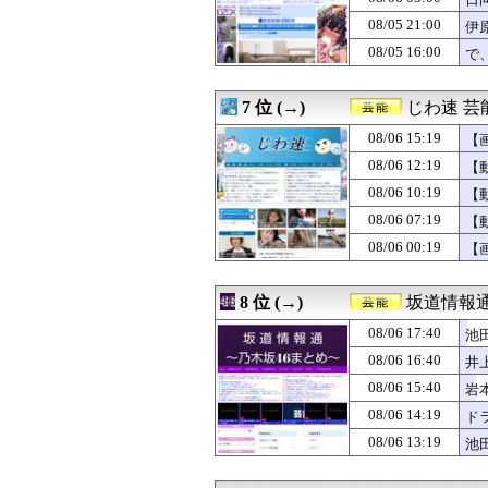
08/06 11:46
武元唯衣の再スタ
08/06 11:30
『VIVANT』第
08/05 21:00
伊
08/06 11:05
【画像】この推
08/05 16:00
で
08/06 11:00
挿れたくなる池田
08/06 11:00
竹﨑由佳アナ 
08/06 10:59
吉田綾乃クリステ
7 位 (→)
じわ速 
08/06 10:52
【朗報】賀喜遥
08/06 10:46
08/06 15:19
金村美玖が「坂道
【
08/06 10:41
【動画】あのちゃ
08/06 12:19
【
08/06 10:19
【動画】アメリ
08/06 10:19
【
08/06 10:08
【画像】本田紗
08/06 10:00
【グラドル】大
08/06 07:19
【
08/06 10:00
乃木坂の美人マネ
08/06 00:19
【
08/06 09:46
【動画】あのちゃ
08/06 09:33
【朗報】在阪局
08/06 09:00
【朗報】最新の
8 位 (→)
坂道情報通
08/06 09:00
三山賀子アナ、
08/06 17:40
08/06 08:00
【どっちがすごい
池
08/06 07:58
【朗報】ガチのお
08/06 16:40
井
08/06 07:41
【画像】パン線透
08/06 15:40
岩
08/06 07:40
黒見明香ちゃん
08/06 07:36
【画像】176cm
08/06 14:19
ド
08/06 07:19
【動画】臭いフ
08/06 13:19
池
08/06 06:58
過去、最も「乃木
08/06 06:11
【画像】松本人志さ