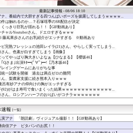
最新記事情報 - 08/06 18:10
ナ、番組内で大胆すぎる四つんばいポーズを披露してしまうｗｗｗｗ...
の件は触れるのか…？石塚瑶季のSR配信が決定
くっきり巨乳が揺れる！！【GIF動画あり】
チャルYoutuberさん、ドエロすぎるｗｗｗ
6 藤嶌果歩さんのお乳紹介がエッチすぎる ※動画あり
ビ完熟フレッシュの池田レイラ(21)さん、やらしく実ってしまう...
捺さん、色素が白すぎてしまう【画像】
なってやっぱり胸大きいよなぁ【ひなまる】【櫻坂46】
Qさま｣出演ｷﾀ━(ﾟ∀ﾟ)━!【乃木坂46】
プレイングゲームにありがちな事
国統一試験を開催 過去は満点ゼロの難問
さん、梨農家支援に続き熊本入りｗｗｗ
 後呂有紗アナの仰向けの胸がエッチすぎる
(92)がはま寿司で食いまくった結果ｗｗｗｗｗｗｗｗｗｗｗｗｗ...
奈さん、ロシアンハーフのお○ぱいがコチラｗｗｗｗｗｗｗ
読劇」ヴィジュアル撮影！！【GIF動画あり】
Dカップをもっと知って』←これ
ぷ速報
公式からの注意喚起、ヤフートップに掲載される
[一覧]
的野美青のお胸が成長中！【櫻坂46】
礼実アナ 「朗読劇」ヴィジュアル撮影！！【GIF動画あり】
シンガーソングライター、グラビアが可愛すぎるwwww“虫博士”...
﨑由佳アナ ピタパンのお尻！！
奈さん(30)のお胸がコチラｗｗｗｗｗｗｗｗｗｗｗｗ
湾岸スタジオで警備員に止められるｗ【乃木坂46】