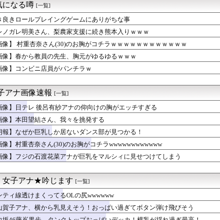
気になる噂
[一覧]
いくらなんでもふくらみがデカいって・・・
通8/6発売号のMONTHLYハロ通にアンジュルムの長野桃羽...
き良きロールプレイングゲームにありがちな事
の最新グラビア、ノースリーブが大変なことになってるって...
レノガレ明美さん、梨農家支援に続き熊本入りｗｗｗ
乃木坂46賀喜遥香、美脚グラビアが可愛すぎるwwwwwwかっき...
ュー10周年イベント」に三期生がゲスト出演！【元乃木坂46】
画像】 村重杏奈さん(30)のお胸がコチラｗｗｗｗｗｗｗｗｗｗｗｗ
ん(30)のお胸がコチラwwwwwwwwwwww
画像】春から教員の先生、胸元がゆるゆるｗｗｗ
ングル『サマーツインテール』8/5発売
画像】コンビニ店員がパンチラｗ
マイス』脚本は「クウガ」荒川稔久氏 26年ぶりメインライター
と岡本姫奈ちゃん、暴れ犬だったｗ【乃木坂46】
南アナ、胸元ガッツリ衣装でエ○チなYCを堂々披露ｗｗｗｗｗ
女子アナ画像速報
[一覧]
、脱いだ姿がガチでエグいって・・・
5期の美肌メン、ナマ腋が美しすぎる
画像】日テレ 後呂有紗アナの仰向けの胸がエッチすぎる
46のエース級メンバーの2ショット！
画像】本田望結さん、我々を挑発する
間視聴ランキング（番組） 夏ドラマが多数ランクイン
えっちな下乳が放送されてしまうwww
朗報】なぜか巨乳しか居ないダンス部が見つかる！
色｣が好きすぎるアルさつｗ【乃木坂46】
画像】村重杏奈さん(30)のお胸がコチラwwwwwwwwwwww
結の妹、本田望結より実ってしまうｗｗｗｗｗ
画像】フジの石渡花菜アナが巨乳をマルシィに見せつけてしまう
刊ジャイアンツ公式、重大告知！
ル(27)さん、衣服が乱れたえちえちショットを公開してしまうｗ...
菜ちゃんのボディライン、ガチでエグいって・・・
・女子アナ★吟じます
[一覧]
ワクチン打たなかった結果・・・・
石渡花菜アナが巨乳をマルシィに見せつけてしまう
ンティ線透けまくってるOLの尻wwwwww
！？】ハロプロ恵体ランキングTOP10
山賀子アナ、横から乳見えそう！おっぱい過ぎてボタン弾け飛びそう
ランジェリー、もうエグいだろ・・・(画像どーん)
向坂46藤嶌果歩、タンクトップおっぱいデッカ！横乳が揺れ過ぎ最高！