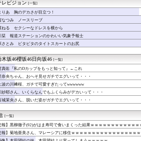
結ちゃん、おピンク
テレビジョン
[一覧]
ャスター うっすらと谷間の裾野！！【GIF動画あり】
果歩、タンクトップおっぱいデッカ！横乳が揺れ過ぎ最高！
まりあ 胸のデカさが目立つ！
らどれが好き？？？
賀なつみ ノースリーブ
 ノースリーブの巨乳！！
濱ねる セクシーなドレスを横から
ち女子バレー選手さん、脱いでしまう💕（画像あり）
の十味ちゃん、セクシーすぎるwwwwww「ヤンジャン」の水着グ...
川栞 報道ステーションのかわいい気象予報士
みのエッチなお○ぱい娘発見されるwvw
原さとみ ピタピタのタイトスカートのお尻
太田彩夏さん、爆乳ランジェリー姿でファンを悩殺wwwwww1...
き界の姫、いいべｗｗｗ
 うっすらと透ける！！
木坂46櫻坂46日向坂46
[一覧]
46影山優佳、純白ランジェリー姿を大解禁wwwww初フォトエッ...
村真佑『私のDカップをもっと知って』←これ
がグラドルと衣装交換してみた結果、エッチすぎて視聴率爆上がりw...
pp Osaka、客席が想像以上にヤバい…
里奈央ちゃん、おへそ見せガチでエグいって・・・
らショートにした美女のお○ぱいがエロすぎるwww
上波の川﨑桜、ガチで可愛すぎたってwwwwww
トおっぱいデッカ！横乳の膨らみボインやんか最高！
スボス”、ふわふわの爆乳がドスケベすぎるwwwwww女優の豊島...
川紗耶さん、いくらなんでもふくらみがデカいって・・・
日から激アツの内容！！『三期生LIVE』大阪公演のセトリ・レポ...
百城茉央さん、脱いだ姿がガチでエグいって・・・
セクシーニットのノースリーブ巨乳！！【GIF動画あり】
five)がBABYMETAL「PA PA YA!!...
中村舞、SEXYすぎるランジェリー姿を解禁wwwwwww2n...
通信
[一覧]
巨乳が微揺れ！！【GIF動画あり】
悲報】黒柳徹子(92)がはま寿司で食いまくった結果ｗｗｗｗｗｗｗｗｗｗｗ
ケツしたやつって結局誰なんだよ
題のグッズ、案の定売り切れ…
悲報】菊地亜美さん、マレーシアに移住ｗｗｗｗｗｗｗｗｗｗｗｗｗｗｗｗｗ
本里菜アナ【GIF動画あり】
画像】本田望結の妹、本田望結より実ってしまうｗｗｗｗｗ