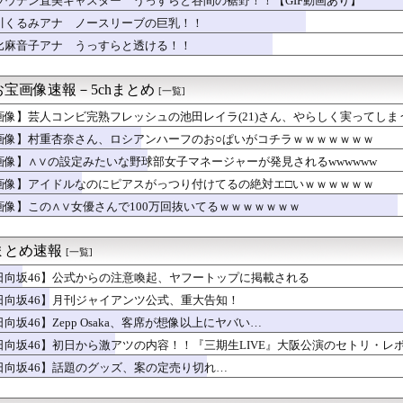
ラウデン直美キャスター うっすらと谷間の裾野！！【GIF動画あり】
 MER』公開延期へ 「諸般の状況を総合的に勘案」
川くるみアナ ノースリーブの巨乳！！
教員の先生、胸元がゆるゆるｗｗｗ
結さん、我々を挑発する
比麻音子アナ うっすらと透ける！！
巨乳しか居ないダンス部が見つかる！
さん、マレーシアに移住ｗｗｗｗｗｗｗｗｗｗｗｗｗｗｗｗｗｗｗｗ...
宝画像速報－5chまとめ
[一覧]
定みたいな野球部女子マネージャーが発見されるwwwwww
菜ちゃんが水着になる可能性
画像】芸人コンビ完熟フレッシュの池田レイラ(21)さん、やらしく実ってし
、おへそ見せガチでエグいって・・・
画像】村重杏奈さん、ロシアンハーフのお○ぱいがコチラｗｗｗｗｗｗｗ
くってるOLの尻wwwwww
ニ店員がパンチラｗ
画像】∧∨の設定みたいな野球部女子マネージャーが発見されるwwwwww
レを求めてくる長嶋凛桜ちゃんワロタｗ【乃木坂46】
画像】アイドルなのにピアスがっつり付けてるの絶対エ□いｗｗｗｗｗｗ
尋は意外と胸が大きい？【ちーたん】【櫻坂46】
画像】この∧∨女優さんで100万回抜いてるｗｗｗｗｗｗｗ
が描いた小川彩ちゃんが可愛いｗ【乃木坂46】
女性従業員「失礼しまーす！！」
晃広、バカリズム脚本朝ドラ『巡るスワン』出演決定
まとめ速報
[一覧]
下半身、「着衣」と「ビキニ」を比較した結果wwwwww
チャルYoutuberさん、ドエロすぎるｗｗｗ
日向坂46】公式からの注意喚起、ヤフートップに掲載される
ルなのにピアスがっつり付けてるの絶対エ□いｗｗｗｗｗｗ
日向坂46】月刊ジャイアンツ公式、重大告知！
って今の声優で一番儲けてる？
ガチで可愛すぎたってwwwwww
向坂46】Zepp Osaka、客席が想像以上にヤバい…
が強すぎて周りがモブにしか見えない女子の集団ｗｗｗｗ 【Pic...
日向坂46】初日から激アツの内容！！『三期生LIVE』大阪公演のセトリ・レ
46「是非に及ばず」ミーグリ8次完売表！1名だけ未だ完売0・・...
日向坂46】話題のグッズ、案の定売り切れ…
モドライチ」がデビュー勝ち 麻雀ルーツの珍名馬
レを求めてくる長嶋凛桜ちゃんワロタｗ【乃木坂46】
女優さんで100万回抜いてるｗｗｗｗｗｗｗ