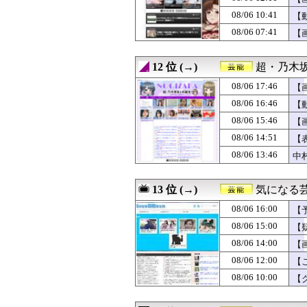
08/05 12:06
【日向坂46】三
08/06 10:41
08/05 12:00
【注意】有識者
【
08/05 11:57
【日向坂46】藤
08/06 07:41
【
08/05 09:00
本田望結、おっ
08/05 05:00
芹澤麻理奈アナ
08/05 02:51
Tommy heav
12 位 (→)
超・乃木坂ま
08/04 21:49
【日向坂46】あ
08/06 17:46
【
08/04 21:00
森山みなみアナ
08/04 19:53
BABYMETAL「L
08/06 16:46
【
08/04 12:00
【謎】関東そばチ
08/06 15:46
【
08/03 21:14
METALVERSEが「He
08/06 14:51
【
08/06 13:46
中
13 位 (→)
気になる
08/06 16:00
【
08/06 15:00
【
08/06 14:00
【
08/06 12:00
【
08/06 10:00
【