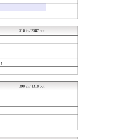
超・乃木坂まとめ誕生！ -...
芸能人ニュース速報
女子アナお宝画像速報－5c...
乃木通 乃木坂46櫻坂46...
アナきゃぷ速報
坂道情報通～乃木坂46まと...
516 in / 2507 out
乃木坂46まとめ 乃木りん...
超・乃木坂まとめ誕生！ -...
mashlife通信
じわ速 芸能ニュースまとめ
アナ速‐女子アナ画像速報
気になる芸能まとめ
！
乃木通 乃木坂46櫻坂46...
アナ速‐女子アナ画像速報
アナ速‐女子アナ画像速報
気になる芸能まとめ
390 in / 1318 out
アイドル・女子アナ★吟じま...
気になる芸能まとめ
乃木坂46まとめ 乃木りん...
mashlife通信
坂道情報通～乃木坂46まと...
もきゅ速(*´ω`*)人(...
じわ速 芸能ニュースまとめ
乃木坂46まとめ 乃木りん...
mashlife通信