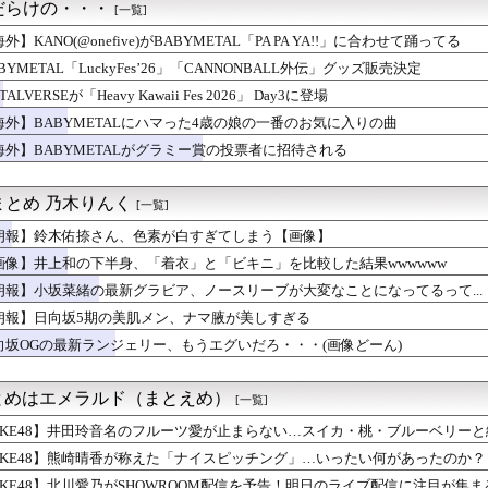
だらけの・・・
[一覧]
外】KANO(@onefive)がBABYMETAL「PA PA YA!!」に合わせて踊ってる
BYMETAL「LuckyFes’26」「CANNONBALL外伝」グッズ販売決定
TALVERSEが「Heavy Kawaii Fes 2026」 Day3に登場
海外】BABYMETALにハマった4歳の娘の一番のお気に入りの曲
海外】BABYMETALがグラミー賞の投票者に招待される
まとめ 乃木りんく
[一覧]
朗報】鈴木佑捺さん、色素が白すぎてしまう【画像】
画像】井上和の下半身、「着衣」と「ビキニ」を比較した結果wwwwww
朗報】小坂菜緒の最新グラビア、ノースリーブが大変なことになってるって...
朗報】日向坂5期の美肌メン、ナマ腋が美しすぎる
向坂OGの最新ランジェリー、もうエグいだろ・・・(画像どーん)
まとめはエメラルド（まとえめ）
[一覧]
SKE48】井田玲音名のフルーツ愛が止まらない…スイカ・桃・ブルーベリー
SKE48】熊崎晴香が称えた「ナイスピッチング」…いったい何があったのか？
SKE48】北川愛乃がSHOWROOM配信を予告！明日のライブ配信に注目が集ま