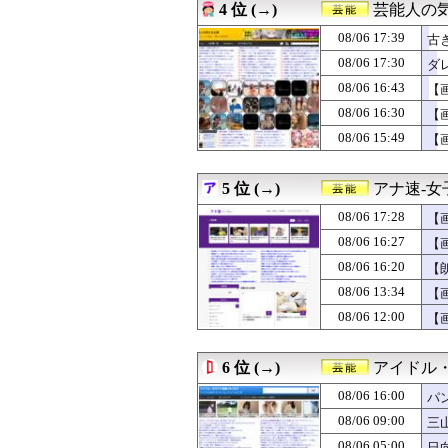
4 位 (→)
芸能人の
08/06 14:00
金川紗耶さん、
08/06 14:00
【画像】週刊ファミ
08/06 17:39
古
08/06 13:58
【朗報】小坂菜緒
08/06 17:30
ダ
08/06 13:55
【水着画像あり】
08/06 16:43
08/06 13:46
中村麗乃の「デビ
【
08/06 13:34
【画像】村重杏奈さ
08/06 16:30
【
08/06 13:30
≒JOY、5thシ
08/06 15:49
【
08/06 13:30
『仮面ライダー
08/06 13:19
池田瑛紗ちゃん
08/06 13:05
【画像】姫野美
5 位 (→)
アナ速‐
08/06 13:00
五百城茉央さん
08/06 12:58
【朗報】日向坂
08/06 17:28
【
08/06 12:46
櫻坂46と日向坂
08/06 16:27
【
08/06 12:30
Netflix週
08/06 16:20
08/06 12:19
【動画】地上波で
【
08/06 12:19
6期生曲 ｢命の
08/06 13:34
【
08/06 12:11
【画像】本田望
08/06 12:00
【
08/06 12:08
【日向坂46】月
08/06 12:05
【画像】元アイド
08/06 12:03
【画像】柴田柚
6 位 (→)
アイドル
08/06 12:00
【悲報】コロナ
08/06 12:00
【画像】フジの
08/06 16:00
パ
08/06 12:00
【これで決定かな
08/06 09:00
三
08/06 11:58
日向坂OGの最新
08/06 05:00
日