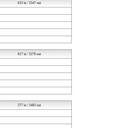
633 in / 3547 out
乃木通 乃木坂46櫻坂46...
気になる芸能まとめ
乃木坂46まとめ 乃木りん...
もきゅ速(*´ω`*)人(...
超・乃木坂まとめ誕生！ -...
アナ速‐女子アナ画像速報
芸能人ニュース速報
芸能人ニュース速報
坂道情報通～乃木坂46まと...
女子アナお宝画像速報－5c...
617 in / 3279 out
乃木通 乃木坂46櫻坂46...
乃木坂46まとめ 乃木りん...
超・乃木坂まとめ誕生！ -...
芸能人ニュース速報
じわ速 芸能ニュースまとめ
坂道情報通～乃木坂46まと...
mashlife通信
日向坂46まとめ速報
女子アナお宝画像速報－5c...
乃木通 乃木坂46櫻坂46...
577 in / 2483 out
ミーハー総研（ミーハー総合...
アナ速‐女子アナ画像速報
気になる芸能まとめ
乃木坂46まとめ 乃木りん...