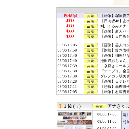
PickUp!
【画像】塚原愛ア
ｵﾇﾇﾒ
【日向坂46】あ
ｵﾇﾇﾒ
刈川くるみアナ 
ｵﾇﾇﾒ
【画像】新人バー
ｵﾇﾇﾒ
【画像】日向坂4
08/06 18:05
【画像】芸人コン
08/06 17:58
【朗報】鈴木佑
08/06 17:46
【画像】稲熊ひ
08/06 17:40
池田瑛紗ちゃん、｢
08/06 17:39
古き良きロール
08/06 17:30
『テニプリ』全
08/06 17:30
ダレノガレ明美
08/06 17:28
【画像】日テレ
08/06 17:11
【悲報】黒柳徹子
08/06 17:05
【画像】村重杏
08/06 17:00
堤礼実アナ 「朗
08/06 17:00
田村真佑『私の
1 位 (→)
アナきゃ
08/06 16:53
【日向坂46】
08/06 16:46
【動画】やっぱり
08/06 17:00
堤
08/06 16:45
【画像】超清楚系
08/06 11:00
竹
08/06 16:43
【画像】 村重杏
08/06 16:40
井上和ちゃん、
08/06 05:00