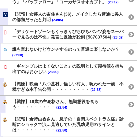
ウ」「バッファロー」「コーカサスオオカブト」
(23:12)
【悲報】女芸人の吉住さん(36)、メイクしたら普通に美人
の部類だったと判明
(23:05)
「デリケートゾーンもくっきりぴちぴちパンツ姿をスーパ
ーで見るのは不快」発言に反論が殺到 [567637504]
(23:02)
誰も言わないけどウンチするのって普通に楽しないか？
(23:00)
「ギャンブルはよくないこと」の説明として期待値を持ち
出すのはおかしい
(23:00)
【戦慄】映画「八つ墓村」怪しい村人、呪われた一族…不
穏すぎる本予告公開・・・・・・・・・
(22:58)
【戦慄】18歳の主犯格さん、無期懲役を食ら
う・・・・・・・・・
(22:54)
【悲報】倉持由香さん、息子の「自閉スペクトラム症」診
断にショックで涙…見逃していた乳幼児期のサインと
は・・・・・・・・・
(22:50)