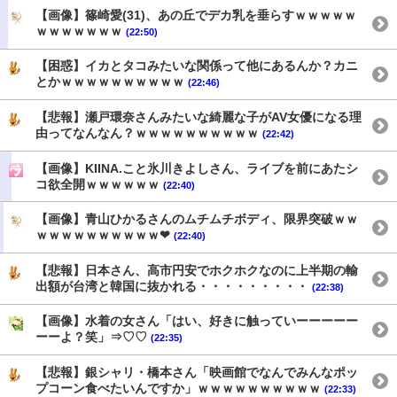
【画像】篠崎愛(31)、あの丘でデカ乳を垂らすｗｗｗｗｗ
ｗｗｗｗｗｗｗ
(22:50)
【困惑】イカとタコみたいな関係って他にあるんか？カニ
とかｗｗｗｗｗｗｗｗｗｗ
(22:46)
【悲報】瀬戸環奈さんみたいな綺麗な子がAV女優になる理
由ってなんなん？ｗｗｗｗｗｗｗｗｗｗ
(22:42)
【画像】KIINA.こと氷川きよしさん、ライブを前にあたシ
コ欲全開ｗｗｗｗｗｗ
(22:40)
【画像】青山ひかるさんのムチムチボディ、限界突破ｗｗ
ｗｗｗｗｗｗｗｗｗｗ❤
(22:40)
【悲報】日本さん、高市円安でホクホクなのに上半期の輸
出額が台湾と韓国に抜かれる・・・・・・・・・
(22:38)
【画像】水着の女さん「はい、好きに触っていーーーーー
ーーよ？笑」⇒♡♡
(22:35)
【悲報】銀シャリ・橋本さん「映画館でなんでみんなポッ
プコーン食べたいんですか」ｗｗｗｗｗｗｗｗｗｗ
(22:33)