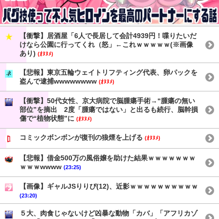
【衝撃】居酒屋「6人で長居して会計4939円！喋りたいだ
けなら公園に行ってくれ（怒」←これｗｗｗｗｗ(※画像
あり)
(ｵﾇﾇﾒ)
【悲報】東京五輪ウェイトリフティング代表、卵パックを
盗んで逮捕wwwwwwww
(ｵﾇﾇﾒ)
【衝撃】50代女性、京大病院で脳腫瘍手術→“腫瘍の無い
部位”を摘出 2度「腫瘍ではない」と出るも続行、脳幹損
傷で“植物状態”に
(ｵﾇﾇﾒ)
コミックボンボンが復刊の狼煙を上げる
(ｵﾇﾇﾒ)
【悲報】借金500万の風俗嬢を助けた結果ｗｗｗｗｗｗｗ
ｗｗｗwwww
(23:25)
【画像】ギャルJSりりぴ(12)、近影ｗｗｗｗｗｗｗｗｗｗ
(23:20)
５大、肉食じゃないけど凶暴な動物「カバ」「アフリカゾ