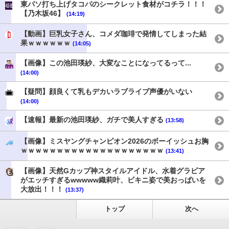
東パソ打ち上げタコパのシークレット食材がコチラ！！！
【乃木坂46】
(14:19)
【動画】巨乳女子さん、コメダ珈琲で発情してしまった結
果ｗｗｗｗｗｗ
(14:05)
【画像】この池田瑛紗、大変なことになってるって...
(14:00)
【疑問】顔良くて乳もデカいラブライブ声優がいない
(14:00)
【速報】最新の池田瑛紗、ガチで美人すぎる
(13:58)
【画像】ミスヤングチャンピオン2026のボーイッシュお胸
ｗｗｗｗｗｗｗｗｗｗｗｗｗｗｗｗｗｗｗｗ
(13:41)
【画像】天然Gカップ神スタイルアイドル、水着グラビア
がエッチすぎるwwwww織莉叶、ビキニ姿で美おっぱいを
大放出！！！
(13:37)
トップ
次へ