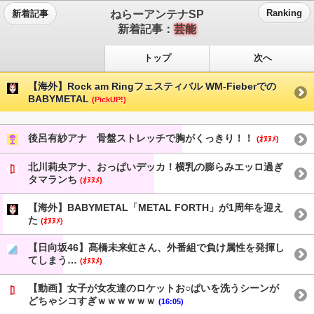
ねらーアンテナSP
Ranking
新着記事
新着記事：
芸能
トップ
次へ
【海外】Rock am Ringフェスティバル WM-Fieberでの
BABYMETAL
(PickUP!)
後呂有紗アナ 骨盤ストレッチで胸がくっきり！！
(ｵﾇﾇﾒ)
北川莉央アナ、おっぱいデッカ！横乳の膨らみエッロ過ぎ
タマランち
(ｵﾇﾇﾒ)
【海外】BABYMETAL「METAL FORTH」が1周年を迎え
た
(ｵﾇﾇﾒ)
【日向坂46】髙橋未来虹さん、外番組で負け属性を発揮し
てしまう…
(ｵﾇﾇﾒ)
【動画】女子が女友達のロケットお○ぱいを洗うシーンが
どちゃシコすぎｗｗｗｗｗｗ
(16:05)