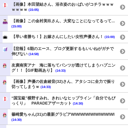
【画像】本田望結さん、浴衣姿のお○ぱいがコチラｗｗｗ
ｗｗｗｗ
(15:05)
【画像】この金村美玖さん、大変なことになってるって...
(15:00)
【早い者勝ち！】お嫁さんにしたい女性声優さん！
(15:00)
【悲報】6期のエース、ブログ更新するもいいねがガチで
伸びない
(14:58)
友廣南実アナ 海に落ちてパンツが透けてしまうハプニン
グ！！【GIF動画あり】
(14:33)
【画像】声優の佐倉綾音(32)さん、アタシコに全力で振り
切ってしまうｗ
(14:33)
“国宝級”横野すみれ、きれいなヒップライン「自分でもび
っくり」 PARADEアザーカット
(14:30)
篠崎愛ちゃん(31)の最新グラビアWIWIWIWIWIWIWIWIWI
(14:30)