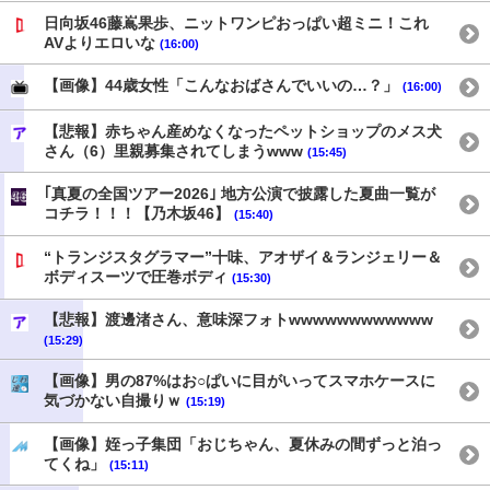
日向坂46藤嶌果歩、ニットワンピおっぱい超ミニ！これ
AVよりエロいな
(16:00)
【画像】44歳女性「こんなおばさんでいいの…？」
(16:00)
【悲報】赤ちゃん産めなくなったペットショップのメス犬
さん（6）里親募集されてしまうwww
(15:45)
｢真夏の全国ツアー2026｣ 地方公演で披露した夏曲一覧が
コチラ！！！【乃木坂46】
(15:40)
“トランジスタグラマー”十味、アオザイ＆ランジェリー＆
ボディスーツで圧巻ボディ
(15:30)
【悲報】渡邊渚さん、意味深フォトwwwwwwwwwwww
(15:29)
【画像】男の87%はお○ぱいに目がいってスマホケースに
気づかない自撮りｗ
(15:19)
【画像】姪っ子集団「おじちゃん、夏休みの間ずっと泊っ
てくね」
(15:11)