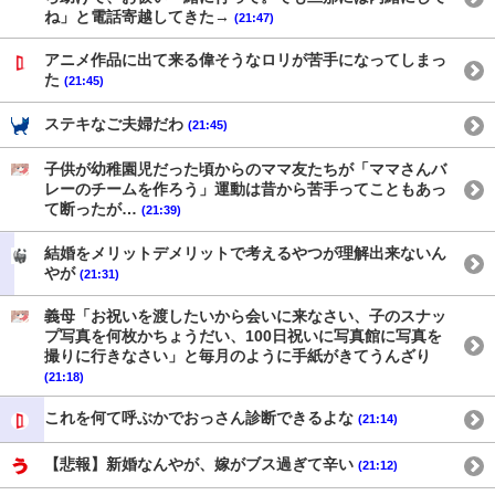
ね」と電話寄越してきた→
(21:47)
アニメ作品に出て来る偉そうなロリが苦手になってしまっ
た
(21:45)
ステキなご夫婦だわ
(21:45)
子供が幼稚園児だった頃からのママ友たちが「ママさんバ
レーのチームを作ろう」運動は昔から苦手ってこともあっ
て断ったが…
(21:39)
結婚をメリットデメリットで考えるやつが理解出来ないん
やが
(21:31)
義母「お祝いを渡したいから会いに来なさい、子のスナッ
プ写真を何枚かちょうだい、100日祝いに写真館に写真を
撮りに行きなさい」と毎月のように手紙がきてうんざり
(21:18)
これを何て呼ぶかでおっさん診断できるよな
(21:14)
【悲報】新婚なんやが、嫁がブス過ぎて辛い
(21:12)