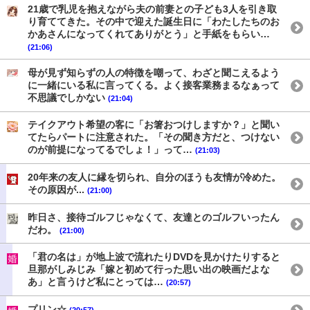
21歳で乳児を抱えながら夫の前妻との子ども3人を引き取
り育ててきた。その中で迎えた誕生日に「わたしたちのお
かあさんになってくれてありがとう」と手紙をもらい…
(21:06)
母が見ず知らずの人の特徴を嘲って、わざと聞こえるよう
に一緒にいる私に言ってくる。よく接客業務まるなぁって
不思議でしかない
(21:04)
テイクアウト希望の客に「お箸おつけしますか？」と聞い
てたらパートに注意された。「その聞き方だと、つけない
のが前提になってるでしょ！」って…
(21:03)
20年来の友人に縁を切られ、自分のほうも友情が冷めた。
その原因が...
(21:00)
昨日さ、接待ゴルフじゃなくて、友達とのゴルフいったん
だわ。
(21:00)
「君の名は」が地上波で流れたりDVDを見かけたりすると
旦那がしみじみ「嫁と初めて行った思い出の映画だよな
あ」と言うけど私にとっては…
(20:57)
プリン☆
(20:57)