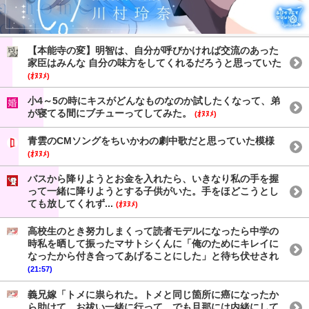
【本能寺の変】明智は、自分が呼びかければ交流のあった
家臣はみんな 自分の味方をしてくれるだろうと思っていた
(ｵﾇﾇﾒ)
小4～5の時にキスがどんなものなのか試したくなって、弟
が寝てる間にブチューってしてみた。
(ｵﾇﾇﾒ)
青雲のCMソングをちいかわの劇中歌だと思っていた模様
(ｵﾇﾇﾒ)
バスから降りようとお金を入れたら、いきなり私の手を握
って一緒に降りようとする子供がいた。手をほどこうとし
ても放してくれず...
(ｵﾇﾇﾒ)
高校生のとき努力しまくって読者モデルになったら中学の
時私を晒して振ったマサトシくんに「俺のためにキレイに
なったから付き合ってあげることにした」と待ち伏せされ
(21:57)
義兄嫁「トメに祟られた。トメと同じ箇所に癌になったか
ら助けて、お祓い一緒に行って。でも旦那には内緒にして