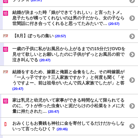
結婚が決まった時「娘ができてうれしい」と言ったトメ。
息子たちが構ってくれないのは男の子だから、女の子なら
世間話に付き合ってくれると思ってたみたいで…
(20:57)
【8月】ぼっちの集い
(20:57)
一歳の子供に私がお風呂から上がるまでの15分だけDVDを
見せて欲しいとお願いしたのに子供がずっとお風呂の前で
泣き叫んでる
(20:47)
結婚をするため、嫁親と俺親と会食をした。その時嫁親が
「一人っ子ですか？三人家族ですか？」と何度も聞く「そ
うですよー、前は祖母がいたんで四人家族でしたが」と答
(20:47)
家は乳児と幼児がいて家事ができる時間なんて限られてる
のに、ウトが作った虫食いと泥だらけの小松菜をトメに大
量に持たされた…
(20:47)
おみくじもお賽銭も神社に金を寄付してるだけだからしな
いって言ったらひく？
(20:45)