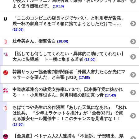
が侵入！ルーマニア国境付近で爆発「おいウクライナ軍が
よく使う機種だぞ」
(18:10)
「ここのコンビニの店長マジでヤバい」と利用者が告発、
袋一杯の家庭ゴミをゴミ箱に捨てようとしただけで……
(18:09)
辻希美さん、衝撃告白
(18:00)
【話しても何もしてくれない・具体的に助けてくれない】
大人に失望感 トー横に集まる若者
(18:00)
韓国サッカー協会審判部関係者「外国人審判たちが先にマ
ッサージを望んだ」と主張 [8/10]
(17:55)
中道改革連合の政党支持率1.7％で、日本保守党に抜かれ
る・・・小川淳也さん、阿鼻叫喚の顔面真っ青
(17:43)
ちばてつや先生の名作漫画『あした天気になあれ』 『おれ
は鉄兵』 『少年よラケットを抱け』が「全巻33円」で買
える激安セール開催中！！このチャンスを見逃すな！！
(17:30)
【金属盗】ベトナム人2人逮捕も「不起訴」予想噴出…県