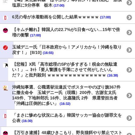
塩原に9分停車 栃木
(17:00)
6児の母が水着動画を公開した結果ｗｗｗｗｗ
(17:00)
【キムチ離れ】韓国人の22.7%が1日食べない…15年で倍
増の衝撃
(17:00)
玉城デニー氏「日本政府から！アメリカから！沖縄を取り
戻す！」 [8/10]
(16:55)
【悲報】X民「高市総理のSPが多すぎる！税金の無駄遣
い！」→ ﾈｯﾄ「要人警護を手薄にさせて何がしたいん
だ？」と批判殺到 ｗｗｗｗｗｗｗｗｗｗｗｗｗｗ
(16:38)
沖縄知事選、公職選挙法違反でポスターやのぼり旗367件
に撤去命令 玉城デニー氏（現職）200件、古謝玄太氏
149件、下地幹郎氏 16件、比嘉隆氏 2件 県選管担当者
「沖縄は圧倒的に多い」
(16:32)
「まさに惨めな状況にある」韓国サッカー協会が謝罪文を
公表
(16:30)
【万引き逮捕】48歳ひきこもり、野良猫餌やり禁止でスト