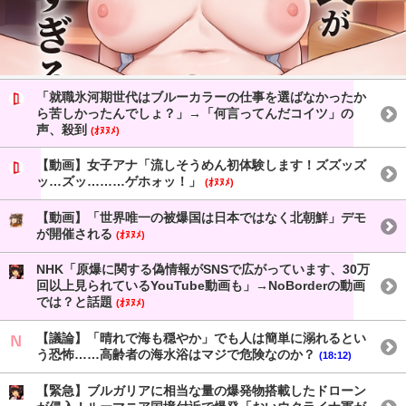
「就職氷河期世代はブルーカラーの仕事を選ばなかったか
ら苦しかったんでしょ？」→「何言ってんだコイツ」の
声、殺到
(ｵﾇﾇﾒ)
【動画】女子アナ「流しそうめん初体験します！ズズッズ
ッ…ズッ………ゲホォッ！」
(ｵﾇﾇﾒ)
【動画】「世界唯一の被爆国は日本ではなく北朝鮮」デモ
が開催される
(ｵﾇﾇﾒ)
NHK「原爆に関する偽情報がSNSで広がっています、30万
回以上見られているYouTube動画も」→NoBorderの動画
では？と話題
(ｵﾇﾇﾒ)
【議論】「晴れで海も穏やか」でも人は簡単に溺れるとい
う恐怖……高齢者の海水浴はマジで危険なのか？
(18:12)
【緊急】ブルガリアに相当な量の爆発物搭載したドローン