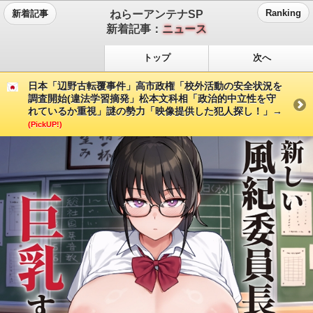
ねらーアンテナSP
Ranking
新着記事
新着記事：
ニュース
トップ
次へ
日本「辺野古転覆事件」高市政権「校外活動の安全状況を
調査開始(違法学習摘発」松本文科相「政治的中立性を守
れているか重視」謎の勢力「映像提供した犯人探し！」→
(PickUP!)