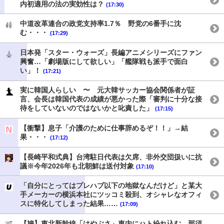
内初適用の法の実効性は？
(17:30)
中道改革連合の政党支持率1.7％ 野党の6番手に沈
む・・・
(17:29)
日本発「スター・ウォーズ」長編アニメシリーズにファン
興奮…「劇場版にして欲しい」「艦隊戦も派手で面白
い」！
(17:21)
実に韓国人らしい 〜 元大韓サッカー協会関係者が証
言、会長は韓国代表の成績が悪かった際「審判に十分な接
待をしていないのではないかと叱責した」
(17:15)
【衝撃】息子「介護のために仕事辞めるぞ！！」→結
果・・・
(17:12)
【長崎平和式典】台湾駐日代表は欠席、非外交団扱いに抗
議※今年2026年も北朝鮮は送付対象
(17:10)
「自分にとってはプレハブ以下の地獄なんだけど」と某大
手メーカーの横浜本社にツッコミ殺到、オシャレなオフィ
スに特化してしまった結果……
(17:09)
【鳩】東北新幹線「はやぶさ」車内にハト紛れ込む 那須