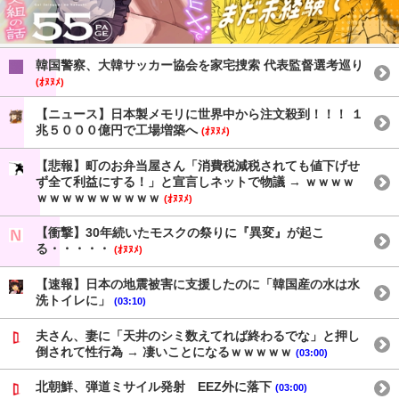
韓国警察、大韓サッカー協会を家宅捜索 代表監督選考巡り
(ｵﾇﾇﾒ)
【ニュース】日本製メモリに世界中から注文殺到！！！ １
兆５０００億円で工場増築へ
(ｵﾇﾇﾒ)
【悲報】町のお弁当屋さん「消費税減税されても値下げせ
ず全て利益にする！」と宣言しネットで物議 → ｗｗｗｗ
ｗｗｗｗｗｗｗｗｗｗ
(ｵﾇﾇﾒ)
【衝撃】30年続いたモスクの祭りに『異変』が起こ
る・・・・・
(ｵﾇﾇﾒ)
【速報】日本の地震被害に支援したのに「韓国産の水は水
洗トイレに」
(03:10)
夫さん、妻に「天井のシミ数えてれば終わるでな」と押し
倒されて性行為 → 凄いことになるｗｗｗｗｗ
(03:00)
北朝鮮、弾道ミサイル発射 EEZ外に落下
(03:00)