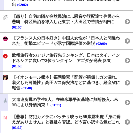
出
(02:02)
【怒り】自宅の隣が突然民泊に…騒音や誤配達で住民から
悲鳴 特区民泊を導入した東京・大田区で苦情が5倍に
(02:00)
【フランス人の日本好き】中国人女性が「日本人と間違わ
れた」衝撃エピソードが示す国際評価の逆説
(02:00)
欧州旅行者のアジア旅行先ランキング、日本はタイ、イン
ドネシアに次いで3位ランクイン アゴダが発表 [8/6]
(01:55)
【イオンモール熊本】福岡酸素「配管が損傷しガス漏れ、
着火した可能性」高圧ガス保安法などに基づき、経産省に
報告
(01:40)
大進連所属の学生8人、在韓米軍平沢基地に無断侵入…米
軍により身柄拘束！
(01:31)
【悲報】防犯カメラにバッチリ映った55歳露出魔「身に覚
えがありません」と容疑を否認。どう言い訳する気だこれ
(01:12)