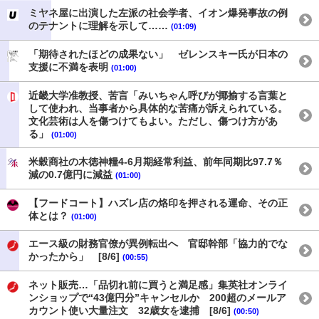
ミヤネ屋に出演した左派の社会学者、イオン爆発事故の例
のテナントに理解を示して……
(01:09)
「期待されたほどの成果ない」 ゼレンスキー氏が日本の
支援に不満を表明
(01:00)
近畿大学准教授、苦言「みいちゃん呼びが揶揄する言葉と
して使われ、当事者から具体的な苦痛が訴えられている。
文化芸術は人を傷つけてもよい。ただし、傷つけ方があ
る」
(01:00)
米穀商社の木徳神糧4-6月期経常利益、前年同期比97.7％
減の0.7億円に減益
(01:00)
【フードコート】ハズレ店の烙印を押される運命、その正
体とは？
(01:00)
エース級の財務官僚が異例転出へ 官邸幹部「協力的でな
かったから」 [8/6]
(00:55)
ネット販売…「品切れ前に買うと満足感」集英社オンライ
ンショップで“43億円分”キャンセルか 200超のメールア
カウント使い大量注文 32歳女を逮捕 [8/6]
(00:50)