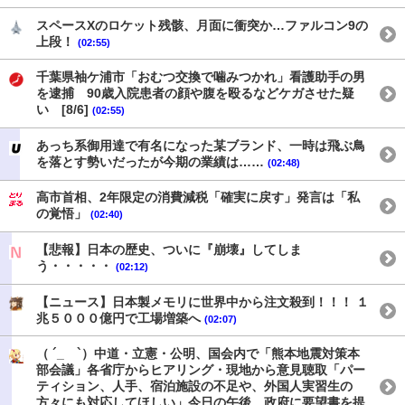
スペースXのロケット残骸、月面に衝突か…ファルコン9の
上段！
(02:55)
千葉県袖ケ浦市「おむつ交換で噛みつかれ」看護助手の男
を逮捕 90歳入院患者の顔や腹を殴るなどケガさせた疑
い [8/6]
(02:55)
あっち系御用達で有名になった某ブランド、一時は飛ぶ鳥
を落とす勢いだったが今期の業績は……
(02:48)
高市首相、2年限定の消費減税「確実に戻す」発言は「私
の覚悟」
(02:40)
【悲報】日本の歴史、ついに『崩壊』してしま
う・・・・・
(02:12)
【ニュース】日本製メモリに世界中から注文殺到！！！ １
兆５０００億円で工場増築へ
(02:07)
（ ´_ゝ`）中道・立憲・公明、国会内で「熊本地震対策本
部会議」各省庁からヒアリング・現地から意見聴取「パー
ティション、人手、宿泊施設の不足や、外国人実習生の
方々にも対応してほしい」今日の午後、政府に要望書を提