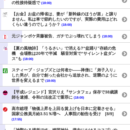
の性接待疑惑で
(18:00)
【お金】お盆の帰省は、妻が「新幹線のほうが楽」と譲り
ません。私は車で節約したいのですが、実際の費用はどれ
くらい違うのでしょうか？
(18:00)
元ジャンポケ斉藤被告、ガチでぶっ壊れてしまう
(18:00)
【夏の風物詩】「うるさい」で消える?“盆踊り”存続の危
機 会場数は20年で半減 騒音対策で“サイレント盆ダン
ス”も
(18:00)
スティーブ・ジョブズとは何者か——禅僧に「弟子入り」
した男が、自分で創った会社から追放され、逆襲のように
世界を変えるまで
(18:00)
【平成レジェンド】宮沢りえ『サンタフェ』保存で38歳講
師を逮捕、令和の法改正で重罪に
(18:00)
高市総理「物価上昇を上回る賃上げを日本に定着させる」
国家公務員月給3.51％増へ 人事院の勧告を受け [8/9]
(17:55)
「神聖なる場所です」靖国神社、境内におけるコスプレや