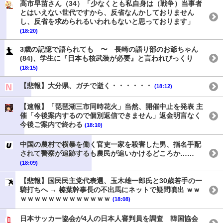
高市早苗さん（34）「少なくとも私自身は（戦争）当事者
とはいえない世代ですから、反省なんかしておりません
し、反省を求められるいわれもないと思っております」
(18:20)
3歳の記憶で語られても 〜 長崎の語り部のお爺ちゃん
(84)、学生に『日本も核武装が必要』と言われびっくり
(18:15)
【悲報】大分県、ガチで逝く・・・・・・
(18:12)
【速報】「琵琶湖三市同時花火」当然、開催中止を発表 主
催「今後案内するので個別返信できません」返金明言なく
今後ご案内で終わる
(18:10)
中国の農村で横暴を働く官吏一家を殺害した男、指名手配
されて警察が追跡するも農民が追いかけるどころか……
(18:09)
【悲報】国民民主党代表選、玉木雄一郎氏と30歳若手の一
騎打ちへ → 榛葉幹事長の不出馬にネットで疑問噴出 ｗｗ
ｗｗｗｗｗｗｗｗｗｗｗｗｗ
(18:08)
日本サッカー協会が4人の日本人審判員を調査 韓国協会