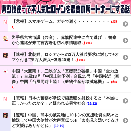
【悲報】スマホゲーム、ガチで逝く・・・・・・・・
(ｵﾇﾇ
ﾒ)
岩手県宮古市議（共産）、赤旗配達中に当て逃げ → 警察
から連絡が来て宮古署を訪れ事情聴取
(ｵﾇﾇﾒ)
【速報】北朝鮮、ロシアからの3万人派兵要求に対して+オ
マケ付きで5万人派兵+弾道40発！
(ｵﾇﾇﾒ)
中国「大豪雨！」三峡ダム「基礎部分破損」中国「全力放
流！」台風13号「中国上陸予測」台風15号「中国接近（画
像」中国「台風同時上陸！（穀物生産が壊滅危機」→
(ｵﾇﾇ
ﾒ)
【悲報】日本の警察が拳銃で凶悪犯を射殺すると「本当に
正しかったのか？」と疑われる異常社会
(19:12)
【速報】中国、熊本の被災地に10トンの支援物資を黙々と
輸送して中国大使館が大声宣伝 5ch「まあ見え透いてるけ
ど支援はありがとね」
(19:10)