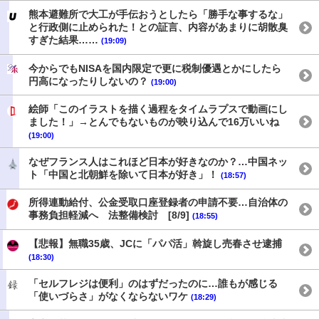
熊本避難所で大工が手伝おうとしたら「勝手な事するな」
と行政側に止められた！との証言、内容があまりに胡散臭
すぎた結果……
(19:09)
今からでもNISAを国内限定で更に税制優遇とかにしたら
円高になったりしないの？
(19:00)
絵師「このイラストを描く過程をタイムラプスで動画にし
ました！」→とんでもないものが映り込んで16万いいね
(19:00)
なぜフランス人はこれほど日本が好きなのか？…中国ネッ
ト「中国と北朝鮮を除いて日本が好き」！
(18:57)
所得連動給付、公金受取口座登録者の申請不要…自治体の
事務負担軽減へ 法整備検討 [8/9]
(18:55)
【悲報】無職35歳、JCに「パパ活」斡旋し売春させ逮捕
(18:30)
「セルフレジは便利」のはずだったのに…誰もが感じる
「使いづらさ」がなくならないワケ
(18:29)