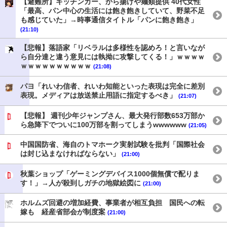
【避難所】キッチンカー、から揚げや麺類提供 40代女性
「最高、パン中心の生活には飽き飽きしていて、野菜不足
も感じていた」→時事通信タイトル「パンに飽き飽き」
(21:10)
【悲報】落語家「リベラルは多様性を認めろ！と言いなが
ら自分達と違う意見には執拗に攻撃してくる！」ｗｗｗｗ
ｗｗｗｗｗｗｗｗｗｗ
(21:08)
パヨ「れいわ信者、れいわ知能といった表現は完全に差別
表現。メディアは放送禁止用語に指定するべき」
(21:07)
【悲報】 週刊少年ジャンプさん、最大発行部数653万部か
ら急降下でついに100万部を割ってしまうwwwwww
(21:05)
中国国防省、海自のトマホーク実射試験を批判「国際社会
は封じ込まなければならない」
(21:00)
秋葉ショップ「ゲーミングデバイス1000個無償で配りま
す！」→人が殺到しガチの地獄絵図に
(21:00)
ホルムズ回避の増加経費、事業者が相互負担 国民への転
嫁も 経産省部会が制度案
(21:00)