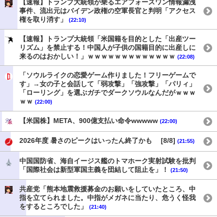
【速報】トランプ大統領が乗るエアフォースワン情報漏洩
事件、流出元はバイデン政権の空軍長官と判明「アクセス
権を取り消す」
(22:10)
【速報】トランプ大統領「米国籍を目的とした「出産ツー
リズム」を禁止する！中国人が子供の国籍目的に出産しに
来るのはおかしい！」ｗｗｗｗｗｗｗｗｗｗｗｗｗ
(22:08)
「ソウルライクの恋愛ゲーム作りました！フリーゲームで
す」→女の子と会話して「弱攻撃」「強攻撃」「パリィ」
「ローリング」を選ぶガチでダークソウルなんだがｗｗｗ
ｗｗ
(22:00)
【米国株】META、900億支払い命令wwwww
(22:00)
2026年度 暑さのピークはいったん終了かも [8/8]
(21:55)
中国国防省、海自イージス艦のトマホーク実射試験を批判
「国際社会は新型軍国主義を団結して阻止を」！
(21:50)
共産党「熊本地震救援募金のお願いをしていたところ、中
指を立てられました。中指がメガネに当たり、危うく怪我
をするところでした」
(21:40)