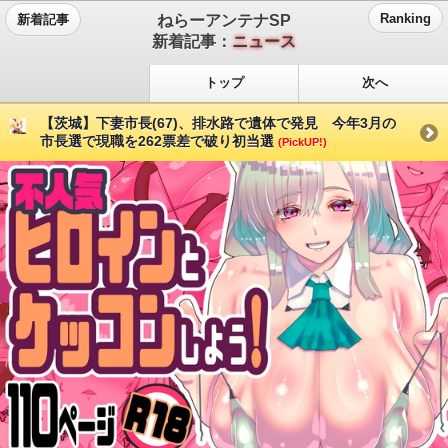
ねらーアンテナSP
Ranking
新着記事
新着記事：
ニュース
トップ
次へ
【茨城】下妻市長(67)、排水路で遺体で発見 今年3月の
市長選で現職を262票差で破り初当選
(PickUP!)