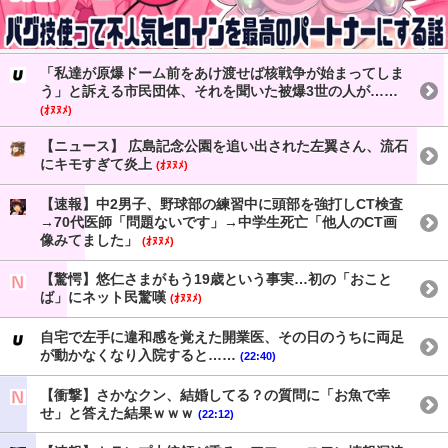
「私達が原爆ドーム前をあけ渡せば核戦争が始まってしま
う」と訴える市民団体、それを聞いた被爆3世の人が……
(ｵﾇﾇﾒ)
【ニュース】 広島記念公園を追い出された左翼さん、流石
にキモすぎて炎上
(ｵﾇﾇﾒ)
【速報】中2男子、野球部の練習中に頭部を強打しCT検査
→70代医師「問題ないです」→中学生死亡「他人のCT画
像みてました」
(ｵﾇﾇﾒ)
【驚愕】悠仁さまがもう19歳という事実…初の「おこと
ば」にネット民驚嘆
(ｵﾇﾇﾒ)
自宅で左手に違和感を覚えた開業医、その日のうちに両足
が動かなくなり入院すると……
(22:40)
【衝撃】さかなクン、結婚してる？の質問に「お魚で幸
せ」と答えた結果ｗｗｗ
(22:12)