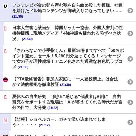
フジテレビが金の卵を産む鶏を自ら絞め殺した模様、社運
を賭けたドル箱コンテンツが御蔵入りになってしまい……
(21:39)
日本人主審も該当か 韓国サッカー協会、外国人審判に性
接待疑惑…現地メディア「4強神話も疑われる恥ずべき状
況」
(21:30)
『さわらないで小手指くん』最新16巻まですべて「50％ポ
イント還元」セール！5,280円分返ってくる！マッサージ
で女の子が理性崩壊！アニメ化された過激なお色気ラブコ
メ
(21:30)
【PTA最終警告】非加入家庭に「一人登校禁止」は合法
か？法的根拠を徹底検証
(21:30)
夏休みの自由研究 “負担に感じる”保護者は6割に 自由
研究をサポートする現場は「AIが答えてくれる時代だが自
分の目で」大分発
(21:22)
【悲報】ショベルカー、ガチで吸い込まれてしま
う・・・・・
(21:12)