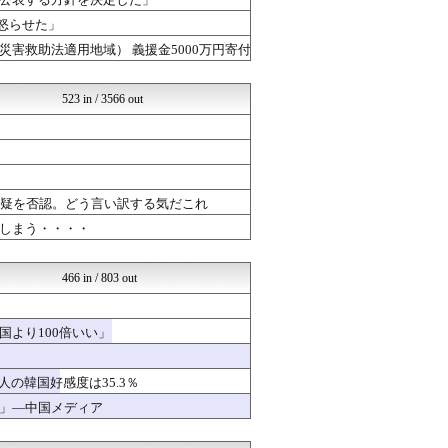
常識的に考えた
オレ的ゲーム速報＠刃
怒らせた」
│米国株ETFまとめ速報
害救助法適用地域） 義援金5000万円寄付
ネトウヨにゅーす
モッコスヌ〜ン
国難にあってもの申す！！
523 in / 3566 out
おーるじゃんる
軍事・ミリタリー速報☆彡
脱亜論
オレ的ゲーム速報＠刃
モッコスヌ〜ン
日本第一！ニュース録
容疑を否認。どう言い訳する気だこれ
反日愚国 恨寓瘻
しまう・・・・
NEWSまとめもりー｜2c...
おーるじゃんる
U-1 NEWS.
466 in / 803 out
政経ワロスまとめニュース♪
ニュース30over
│米国株ETFまとめ速報
より100倍いい」
オレ的ゲーム速報＠刃
常識的に考えた
かたすみ速報
の韓国好感度は35.3％
おーるじゃんる
」―中国メディア
もえるあじあ(･∀･)
日本第一！ニュース録