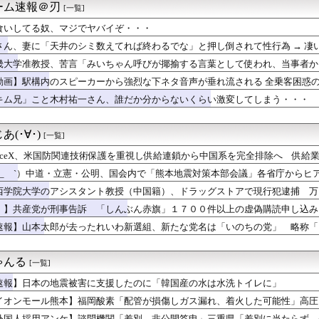
ーム速報＠刃
[一覧]
——造反派が一夜で市の権力を奪った1967年1月
SA有料化検討で「休めと言いつつ休むな」矛盾にネット呆れ
食いしてる奴、マジでヤバイぞ・・・
サッカー協会を家宅捜索 代表監督選考巡り
さん、妻に「天井のシミ数えてれば終わるでな」と押し倒されて性行為 → 凄
核抑止論、根本的におかしい」
原爆投下に関して「同情を得ようと核被害者の立場を政治利用」[8...
畿大学准教授、苦言「みいちゃん呼びが揶揄する言葉として使われ、当事者か
20機種にバックドア 外部から完全制御できる機能が仕込まれていた
は人を傷つけてもよい。ただし、傷つけ方がある」
動画】駅構内のスピーカーから強烈な下ネタ音声が垂れ流される 全乗客困惑
＆ののかちゃん、異色のコンビで「まんが日本昔ばなし」を舞台化し...
キム兄」こと木村祐一さん、誰だか分からないくらい激変してしまう・・・
れる風潮にドラマ脚本家が不快感、「何度もクマに会ったことがある...
自民党前幹事長「高市総理の個人的なSNS投稿が習近平主席を怒ら...
ん、8月6日の原爆の日にトンデモ持論を展開し物議… → ネット...
(･∀･)
[一覧]
木村祐一さん、誰だか分からないくらい激変してしまう・・・
eXってIPOの時よりもう低いんか？？FANGは握り続けるべ...
paceX、米国防関連技術保護を重視し供給連鎖から中国系を完全排除へ 供給業
率､バブル期並み2割強 白書はインフレ防衛の格差注視
らせないこと」「中国製の設備・部品を使わないこと」を要求し監査実施
 ´_ゝ`）中道・立憲・公明、国会内で「熊本地震対策本部会議」各省庁から
PUとGPUをモールス信号で通信！？MicrosoftとT...
、人手、宿泊施設の不足や、外国人実習生の方々にも対応してほしい」今日の
 過去最低 今後も値下がり傾向 [8/6]
西学院大学のアシスタント教授（中国籍）、ドラッグストアで現行犯逮捕 万
ーマノイド登場、人手不足深刻化の医療・製造現場などでの活用想定！
！】共産党が刑事告訴 「しんぶん赤旗」１７００件以上の虚偽購読申し込み
00円でもミャンマー人に逃げられる…地方の雇用崩壊がヤバい
速報】山本太郎が去ったれいわ新選組、新たな党名は「いのちの党」 略称「
ース級の財務官僚・一松旬氏が”異例転出”へ 官邸幹部「協力的で...
カキン、『神対応』キタァアアアアーーーーーーー！！
シスタント教授（中国籍）、ドラッグストアで現行犯逮捕 万引き容...
ゃんる
[一覧]
ちのヒーロー・任天堂、熊本地震を受け製品修理は無償対応（災害救...
れまくったメディア取材陣、堪忍袋の緒が切れた地元住民が苦情を寄...
速報】日本の地震被害に支援したのに「韓国産の水は水洗トイレに」
リム移民って移住先をアッラーの土地って思ってるの？ → 衝撃の...
イオンモール熊本】福岡酸素「配管が損傷しガス漏れ、着火した可能性」高圧
典パヨク「中国人民と連帯して戦おー！悪政高市を打倒するぞー！」
外国人採用アンケ】諮問機関「差別、非公開答申」三重県「差別に当たらず、