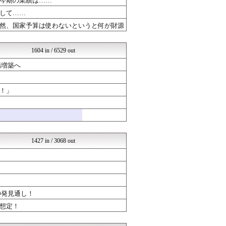
今期の業績は……
NEWSまとめもりー｜2c...
して……
あじあニュースちゃんねる
然、国家予算は使わないというと何が財源
もえるあじあ(･∀･)
常識的に考えた
モッコスヌ〜ン
1604 in / 6529 out
国難にあってもの申す！！
おーるじゃんる
場増築へ
軍事・ミリタリー速報☆彡
NEWSまとめもりー｜2c...
U-1 NEWS.
！」
常識的に考えた
オレ的ゲーム速報＠刃
│米国株ETFまとめ速報
モッコスヌ〜ン
国難にあってもの申す！！
1427 in / 3068 out
国難にあってもの申す！！
NEWSまとめもりー｜2c...
U-1 NEWS.
おーるじゃんる
あじあニュースちゃんねる
軍事・ミリタリー速報☆彡
0発見通し！
かたすみ速報
想定！
オレ的ゲーム速報＠刃
│米国株ETFまとめ速報
常識的に考えた