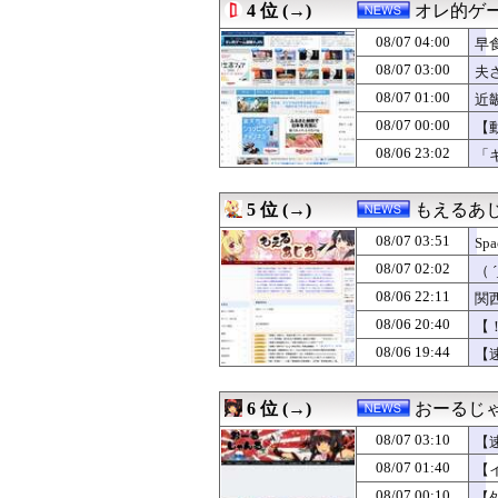
4 位 (→)
オレ的ゲ
08/07 00:00
上海一月風暴とは
08/07 00:00
【悲報】政府、
08/07 04:00
早
08/06 23:59
韓国警察、大韓
08/07 03:00
夫
08/06 23:57
広島県知事ら「
08/07 01:00
08/06 23:55
中国外務省、広島
近
08/06 23:29
中国製ルーター
術
08/07 00:00
【
08/06 23:12
【衝撃】藤原紀香
08/06 23:02
「
08/06 23:10
クマが害獣扱いさ
08/06 23:10
【速報】森山裕・
08/06 23:08
【悲報】玉川徹さ
5 位 (→)
もえるあじあ
08/06 23:02
「キム兄」こと
08/06 23:00
【米国株】Spac
08/07 03:51
S
08/06 23:00
家計資産の株比
わ
08/07 02:02
（
08/06 23:00
【マイクロLED】C
ン
08/06 22:11
08/06 22:55
コメ価格先行き指数
関
08/06 22:52
ついに国産ヒュ
08/06 20:40
【
08/06 22:30
【悲報】時給15
08/06 19:44
【
08/06 22:29
【財務省人事】エ
08/06 22:12
【熊本地震】ヒ
08/06 22:11
関西学院大学のア
6 位 (→)
おーるじ
08/06 22:10
【速報】子どもた
08/06 22:09
熊本の被災地で暴
08/07 03:10
【
08/06 22:08
【衝撃】Q：ムス
08/07 01:40
【
08/06 22:07
広島平和記念式
08/07 00:10
【