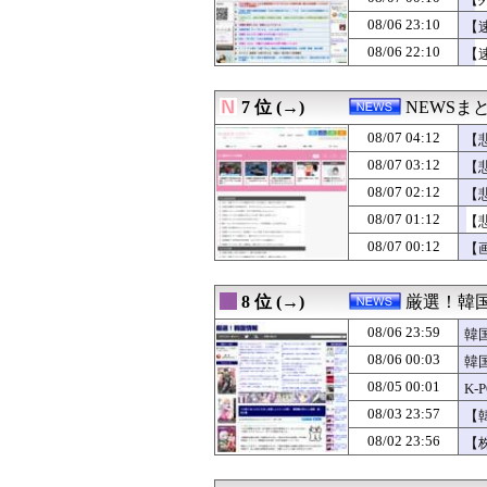
08/06 22:00
【農産物】26年上
08/06 22:00
セクシー系アカウ
08/06 23:10
【
08/06 22:00
【米国株】米SP
08/06 22:10
【
08/06 22:00
サム・アルトマン
08/06 22:00
【悲報】シャウエ
08/06 21:55
「Linuxで十分
7 位 (→)
NEWSま
08/06 21:40
【速報】しんぶん
08/06 21:38
08/07 04:12
廃止すべき地方
【
08/06 21:30
【韓国・聯合ニュ
08/07 03:12
【
08/06 21:30
野田クリスタルさ
08/07 02:12
【
08/06 21:30
【田舎移住】妻
08/06 21:29
れいわ新選組、
08/07 01:12
【
08/06 21:15
もう誤魔化せない
08/07 00:12
【
08/06 21:12
【悲報】橋本マナ
08/06 21:10
【速報】中国「ア
08/06 21:09
「やつらの目は節
8 位 (→)
厳選！韓
08/06 21:08
【悲報】マスコミ
08/06 23:59
08/06 21:05
mac bookが使
韓
08/06 21:00
【IT/ネット】中
08/06 00:03
韓
08/06 21:00
米農家、コメが余
08/05 00:01
K
08/06 21:00
【相次ぐ家賃値上
08/06 21:00
【なぜ韓国にはキ
08/03 23:57
【
08/06 20:40
【イオンモール熊
08/02 23:56
【
08/06 20:40
【！】共産党が刑
08/06 20:29
パヨク「アジア