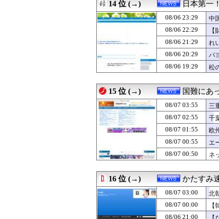
08/06 06:30
14 位 (→)
韓国外交省、防
日本第一
08/06 06:00
【中央日報】猛
08/06 23:29
中
08/06 05:33
中国「大洪水！」
08/06 04:23
08/06 22:29
日本「熊本地震（
【
08/06 03:39
日本「沖縄県知事
08/06 21:29
れ
08/06 02:10
なんかファミマ
08/06 20:29
パ
08/06 01:53
AI、指示なくサ
08/06 01:38
鳩山由紀夫「財源
08/06 19:29
松
08/06 00:03
韓国人の対日好感
一
08/06 00:00
Geminiにな
15 位 (→)
国難にあ
08/07 03:55
三
月 
08/07 02:55
千
08/07 01:55
欧
08/07 00:55
エ
08/07 00:50
ネ
ト
16 位 (→)
かたすみ
08/07 03:00
北
08/07 00:00
【
08/06 21:00
【