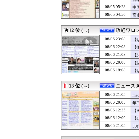
08/06 15:29
ブランドいちご「
三
08/05 05:28
08/06 15:15
戦争を仕掛けてん
中
08/06 15:14
森山前幹事長が暴
国
08/05 04:56
高
08/06 15:08
【ｗ】財務省「減税
静
08/06 15:00
【アホパヨク】中
08/06 14:30
入国拒否の半数が
12 位 (→)
政経ワロ
08/06 14:29
ＮＨＫ職員が番組
08/06 23:08
【
08/06 14:21
【悲報】今期覇
ｗ
08/06 14:07
【ニュース】 台
08/06 22:08
【
08/06 13:15
白丁が両班の姓を
ｗ
08/06 21:08
【
08/06 12:35
【画像】あのちゃ
ｗ
08/06 20:08
08/06 12:07
【朗報】高市首
【
08/06 12:00
【悲報】みいち
養
08/06 19:08
【
08/06 12:00
【台湾】 頼総
ｗ
08/06 12:00
四人組裁判とは
08/06 11:56
株式投資、若年
13 位 (→)
ニュース30
08/06 11:30
【もう何も残って
08/06 21:05
ma
08/06 11:15
共産党経由で募金
08/06 10:07
【速報】日本共産
08/06 20:05
年
08/06 09:15
むしろ守る人がい
08/06 12:35
【
08/06 09:00
【東亜日報】 
08/06 12:00
【
08/06 08:11
日経「おい、高
08/06 08:07
【悲報】ジャン
08/05 21:05
3
08/06 08:00
姚文元とは何者
08/06 06:40
赤く染まってるね