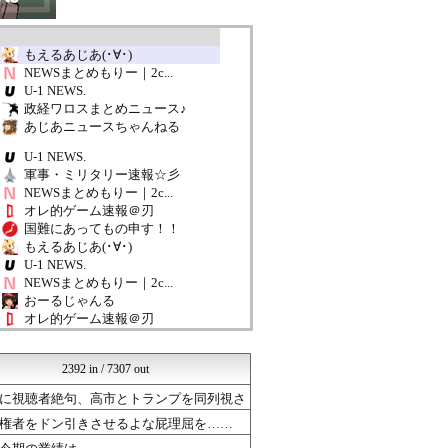
もえるあじあ(･∀･)
NEWSまとめもりー｜2c...
U-1 NEWS.
政経ワロスまとめニュース♪
あじあニュースちゃんねる
U-1 NEWS.
軍事・ミリタリー速報☆彡
NEWSまとめもりー｜2c...
オレ的ゲーム速報＠刃
国難にあってもの申す！！
もえるあじあ(･∀･)
U-1 NEWS.
NEWSまとめもりー｜2c...
おーるじゃんる
オレ的ゲーム速報＠刃
常識的に考えた
かたすみ速報
2392 in / 7307 out
モッコスヌ〜ン
軍事・ミリタリー速報☆彡
に視聴者絶句、高市とトランプを同列視さ
国難にあってもの申す！！
権者をドン引きさせるよな屁理屈を……
U-1 NEWS.
とりのまるやき（保守）