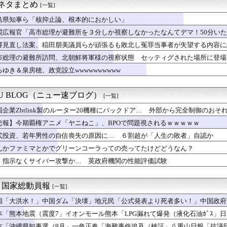
正だったか調査」するわけ…実は銃を構えただけで警察本部長まで報...
ネタまとめ
[一覧]
ゅう氏、熊本震災ボランティアで熱中症疑い「水風呂に入っても体内...
る「ひとり親方」が激増、Mac miniを大量購入しAIを従...
島県知事ら「核抑止論、根本的におかしい」
新選組、「いのちの党」に党名変更
閣広報官「高市総理が避難所を３分しか視察しなかったなんてデマ！50分いた
資部】タカラトミーは好決算なのに…！？銀行銘柄は調整か？
審見直し法案、稲田朋美議員らが頑張るも敗北し冤罪当事者が失望する内容に
nk製のルーター20機種にバックドア… 外部から完全制御のお...
が去ったれいわ新選組、新たな党名は「いのちの党」 略称「いのち...
市総理の避難所訪問、北朝鮮将軍様の視察状態 セッティグされた場所に登場
本被災地に水を支援 ⇒ トイレの水にｗｗｗｗｗｗｗ
良かった」と賛美を受ける しかし他の避難所では…
ろゆき＆泉房穂、政党設立wwwwwwwwww
企画」がなぜ許されない？「窮屈な世の中」に住む不幸、「尊重し合...
あったんだよな？ 〜 記者「中革連は食料品消費税ゼロを公約に掲...
本部「今年のロシア軍死傷者24万人…新規兵力の募集規模を上回る...
KU BLOG（ニュー速ブログ）
[一覧]
当屋さん「消費税減税されても値下げせず全て利益にする！」と宣言...
国企業Zbtlink製のルーター20機種にバックドア… 外部から完全制御のおそ
意見を聞かせてほしい
年8月に行われる埼玉県知事選に立候補致します。現職の大野知事は...
悲報】今期覇権アニメ「ヤニねこ」、BPOで問題視されるｗｗｗｗｗ
ん、高市総理の被災地入りに「プロモーションのような動画を撮らせ...
式投資、若年男性の自信喪失の原因に… ６割超が「人生の敗者」自認か
閣人事局、エース級の財務官僚を異例転出 官邸幹部「協力的でなか...
ルが消え…】“泳げない子ども”が増えている 「クロールで25m...
んかファミマとかでグリーンコーラっての売ってたけどどうなん？
時に叩かれた日本 韓国からは「領土問題」、北朝鮮からは「トマホ...
I、指示なくサイバー攻撃か… 英政府機関の性能評価試験
Iくん！美人マッマが息子に頼まれてえちえち衣装を着るアニメ作っ...
自民党議員に「全面的に大賛成、おっしゃる通り」 消費減税への主...
笑われる」5歳から受験漬け。高校まで公立の39歳夫が見た妻の「...
)＜国家総動員報
[一覧]
味ない 〜 ｵｻﾞｰｲﾁﾛｰ「デニーにはなんの責任もないのに...
国「大洪水！」中国ダム「決壊」地元民「公式発表より死者多い！」中国政府
三重県、ぱよくマスコミの総攻撃に屈せず！「県民対象アンケート『...
動画も削除」台風13号「三峡ﾀﾞﾑ接近中」→
ん「高市内閣のやり方は強引だ！」支持率下落の理由を指摘 → ﾈ...
本「熊本地震（震度7」イオンモール熊本「LPG漏れて爆発（液化石油ｶﾞｽ」
ジョッキを水だけですすいで再提供した日本の飲食店…韓国のネット...
ビタ「遺族説明の虚偽を認める（営業部長発言」→
本「沖縄県知事選（9月」一色正春「海難事件追及（検証」八重山日報「抗議