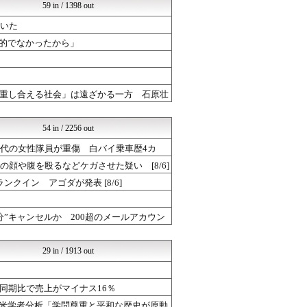
脱亜論
59 in / 1398 out
かたすみ速報
ていた
/)；｀ω´)＜国家総動...
/)；｀ω´)＜国家総動...
力的でなかったから」
/)；｀ω´)＜国家総動...
NEWSOKU BLOG（...
NEWSOKU BLOG（...
とりのまるやき（保守）
重し合える社会」は遠ざかる一方 石原壮
厳選！韓国情報
ネトウヨにゅーす
54 in / 2256 out
代の女性隊員が重傷 白バイ乗車歴4カ
顔や腹を殴るなどケガさせた疑い [8/6]
イン アゴダが発表 [8/6]
”キャンセルか 200超のメールアカウン
29 in / 1913 out
同期比で売上がマイナス16％
を米学者分析「学問尊重と平和な歴史が原動