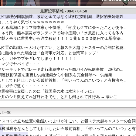
最新記事情報 - 08/07 04:50
性総理が国旗損壊、政治と金ではなく比例定数削減、選択的夫婦別姓...
也、ようやく気づくｗｗｗｗｗｗｗｗ
れる風潮にドラマ脚本家が不快感、「何度もクマに会ったことがある...
ゅう氏、熊本震災ボランティアで熱中症疑い「水風呂に入っても体内...
製メモリに世界中から注文殺到！！！ １兆５０００億円で工場増築...
位置の勘違いっぷりがすごい」と報ステ大越キャスターの台詞に視聴...
国に臨検された場合は「台湾軍が対応」と台湾軍トップ！
らく、ガチでブチギレてしまう！！！！！！
、マジでヤバイぞ・・・
サーキットでパレード走行訓練中だった白バイが転倒事故 20代の...
国防関連技術保護を重視し供給連鎖から中国系を完全排除へ 供給業...
としても阻止したい石破前首相、「何いってんのこいつ」と有権者を...
信、ガチで逝く・・・・・・
地震被害に支援したのに「韓国産の水は水洗トイレに」
井のシミ数えてれば終わるでな」と押し倒されて性行為 → 凄いこ...
星」を史上初めて発見か--しかし「衛星」の定義を揺るがす事態に...
イル発射 EEZ外に落下
.
人が騒ぐ「水洗い」は予備洗浄だった！日本の飲食店の衛生習慣を解説
[一覧]
ケット残骸、月面に衝突か…ファルコン9の上段！
マスコミの立ち位置の勘違いっぷりがすごい」と報ステ大越キャスターの台詞
おむつ交換で噛みつかれ」看護助手の男を逮捕 90歳入院患者の顔...
ようという思惑がひしひしと
費税減税をなんとしても阻止したい石破前首相、「何いってんのこいつ」と有
有名になった某ブランド、一時は飛ぶ鳥を落とす勢いだったが今期の...
限定の消費減税「確実に戻す」発言は「私の覚悟」