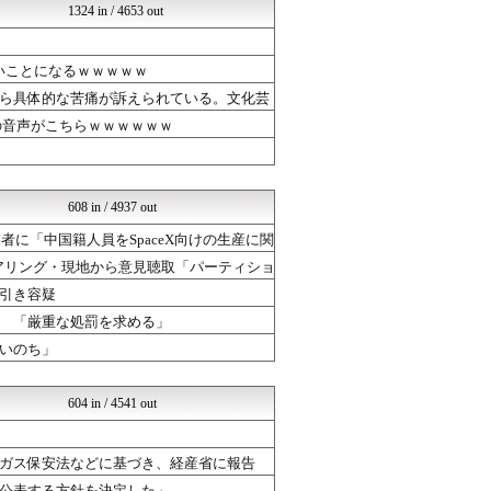
1324 in / 4653 out
ネトウヨにゅーす
モッコスヌ〜ン
厳選！韓国情報
いことになるｗｗｗｗｗ
なんJ政治ネタまとめ
国難にあってもの申す！！
ら具体的な苦痛が訴えられている。文化芸
日本第一！ニュース録
の音声がこちらｗｗｗｗｗｗ
NEWSまとめもりー｜2c...
U-1 NEWS.
おーるじゃんる
政経ワロスまとめニュース♪
608 in / 4937 out
オレ的ゲーム速報＠刃
│米国株ETFまとめ速報
者に「中国籍人員をSpaceX向けの生産に関
常識的に考えた
ヒアリング・現地から意見聴取「パーティショ
モッコスヌ〜ン
午後、政府に要望書を提出
引き容疑
国難にあってもの申す！！
軍事・ミリタリー速報☆彡
 「厳重な処罰を求める」
モッコスヌ〜ン
いのち」
日本第一！ニュース録
NEWSまとめもりー｜2c...
もえるあじあ(･∀･)
604 in / 4541 out
おーるじゃんる
U-1 NEWS.
政経ワロスまとめニュース♪
ガス保安法などに基づき、経産省に報告
あじあニュースちゃんねる
公表する方針を決定した」