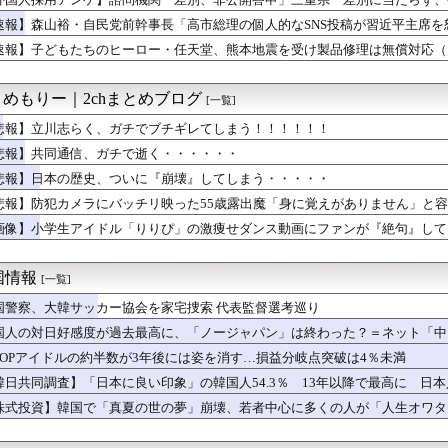
半期の輸出額最高 2年連続で更新、8977億円 農水省...
ントの美人女性「20歳でアルファードを一括で買っちゃう私って素...
速報】森山裕・自民党前幹事長「高市総理の個人的なSNS投稿が習近平主席を
500が最高値も円高でオルカン・SP500投信の含み益減
速報】子どもたちのヒーロー・任天堂、熊本地震を受け製品修理は無償対応（災
とは何者か——Googleミートで解雇された「5日間」を生き延...
ッセン公式、大根おろし丼を提案→5ch爆笑の渦
じゃね…？」世界が気付き始める Linuxの市場シェアが初め...
とめもりー｜2chまとめブログ
[一覧]
赤旗、短期間に1700件の購読申し込みで嬉し泣き→「うそでーす...
空港は？！
悲報】立川志らく、ガチでブチギレてしまう！！！！！！
ース】 金与正氏 日本の巡航ミサイル試射に反発＝「軍事的対応」...
悲報】共同通信、ガチで逝く・・・・・・
ん「イラストレーターの人が『AIに仕事を奪われる』って言ってる...
悲報】日本の歴史、ついに『崩壊』してしまう・・・・・
がセクハラ被害、強制労働の実態…30代夫が絶望した理由
新たな党名は「いのちの党」 略称は「いのち」
悲報】防犯カメラにバッチリ映った55歳露出魔「身に覚えがありません」と
位酷いんだな 〜 【韓国】ウェブトゥーン、売上が減りはじめた？...
画像】小学生アイドル「りりぴ」の激痩せダンス動画にファンが『絶句』して
ミ「頭を洗ってて『なんか生ぬるいな』と思ったら、後ろで息子が…...
メリカさぁ、調子乗ってるからお前らが頼ってる軍用中国ドローン輸...
穴か？」と日米に見切りをつけた欧州投資家の選択に衝撃を受ける人...
国情報
[一覧]
さん「自民党内は消費減税反対が多数！」 → 自民党議員の内部暴...
いにくすぎてWindows買おうとしたら高くてビビったww...
国警察、大韓サッカー協会を家宅捜索 代表監督選考巡り
国企業Zbtlink製ルーター20機種にバックドア、外部から...
国人の対日好感度が過去最高に、「ノージャパン」は終わった？＝ネット「中国
りすぎて高市首相にブチギレ・・・「政府には何の期待もできない。...
-POPアイドルの約半数が3年後には姿を消す…損益分岐点突破は4％未満
げ】8万が12万円「とても払えず」 どうすれば
ム姓が多いのか】 韓国の姓は250、日本は30万…歴史的背景を...
韓日共同調査】「日本に良い印象」の韓国人54.3％ 13年以降で最高に 日本人
本爆発】経産省が原因をほぼ特定、全国の大規模施設でガス供給設備...
株式投資】韓国で「真夏の世の夢」崩壊、若者中心に多くの人が「人生オワタ
事告訴 「しんぶん赤旗」１７００件以上の虚偽購読申し込み 「厳...
人民、中国人民と連帯して戦おー！悪政高市を打倒するぞー！」