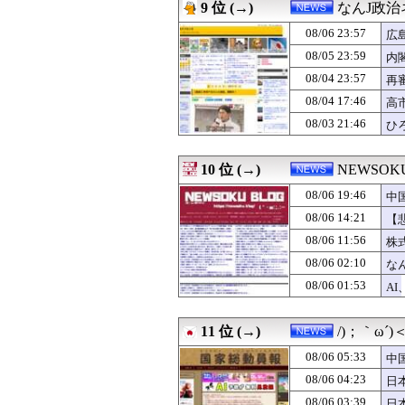
08/06 20:24
警官が発砲→「適
9 位 (→)
なんJ政治
08/06 20:08
【悲報】へずまり
08/06 23:57
08/06 20:05
年商10億円を超え
広
08/06 20:00
【速報】れいわ
08/05 23:59
内
08/06 20:00
【おんＪ株式投
08/04 23:57
再
08/06 19:46
中国企業Zbtli
08/06 19:44
【速報】山本太郎
08/04 17:46
高
08/06 19:41
【朗報】韓国が熊
で
08/03 21:46
ひ
08/06 19:29
松のや「ママ応援
08/06 19:15
で、財源のあては
08/06 19:10
ウクライナ軍参謀
10 位 (→)
NEWSO
08/06 19:08
【悲報】町のお弁
08/06 19:46
中
08/06 19:00
NISA否定派の
08/06 18:34
河合ゆうすけ「来
08/06 14:21
【
08/06 18:08
【！】辻元清美さ
08/06 11:56
株
08/06 18:02
【財務省人事】内
08/06 18:00
08/06 02:10
【 学校からプー
な
08/06 18:00
珍しく南北から同
08/06 01:53
A
08/06 18:00
【動画】ワイ「A
08/06 17:29
玉川徹、生出演の
08/06 17:22
「公立に行ったら
11 位 (→)
/)；｀ω´
08/06 17:15
そんな印象操作は意
08/06 05:33
中
08/06 16:52
【外国人公務員】
隊
08/06 16:38
【悲報】石破茂さ
08/06 04:23
日
08/06 16:30
客が使ったビール
ハ
08/06 03:39
日