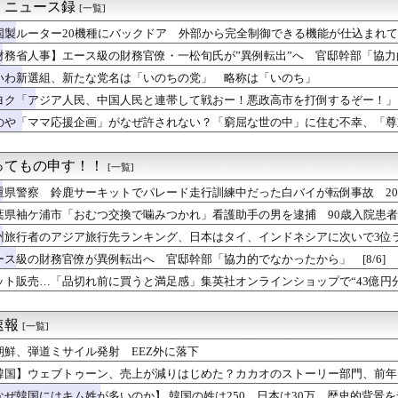
衛白書の竹島についての記述に抗議 即時撤回要求、日本公使呼び出す
！ニュース録
[一覧]
暑のなか韓国各地で停電相次ぐ…一部住民は避難も
国製ルーター20機種にバックドア 外部から完全制御できる機能が仕込まれ
中国ダム「決壊」地元民「公式発表より死者多い！」中国政府「住民...
震度7」イオンモール熊本「LPG漏れて爆発（液化石油ｶﾞｽ」日...
財務省人事】エース級の財務官僚・一松旬氏が”異例転出”へ 官邸幹部「協
選（9月」一色正春「海難事件追及（検証」八重山日報「抗議団体が...
いわ新選組、新たな党名は「いのちの党」 略称は「いのち」
とかでグリーンコーラっての売ってたけどどうなん？
ヨク「アジア人民、中国人民と連帯して戦おー！悪政高市を打倒するぞー！」
イバー攻撃か… 英政府機関の性能評価試験
を示せ、財政が持たないと、史上最悪の首相を倒さなければならない...
のや「ママ応援企画」がなぜ許されない？「窮屈な世の中」に住む不幸、「尊
度が過去最高に、「ノージャパン」は終わった？＝ネット「中国より...
郎氏
れるとチャッピー遅く感じるな
ってもの申す！！
[一覧]
重県警察 鈴鹿サーキットでパレード走行訓練中だった白バイが転倒事故 20
[8/6]
葉県袖ケ浦市「おむつ交換で噛みつかれ」看護助手の男を逮捕 90歳入院患者の
州旅行者のアジア旅行先ランキング、日本はタイ、インドネシアに次いで3位ランク
ース級の財務官僚が異例転出へ 官邸幹部「協力的でなかったから」 [8/6]
ット販売…「品切れ前に買うと満足感」集英社オンラインショップで“43億円分
使い大量注文 32歳女を逮捕 [8/6]
速報
[一覧]
朝鮮、弾道ミサイル発射 EEZ外に落下
韓国】ウェブトゥーン、売上が減りはじめた？カカオのストーリー部門、前年
なぜ韓国にはキム姓が多いのか】 韓国の姓は250、日本は30万…歴史的背景