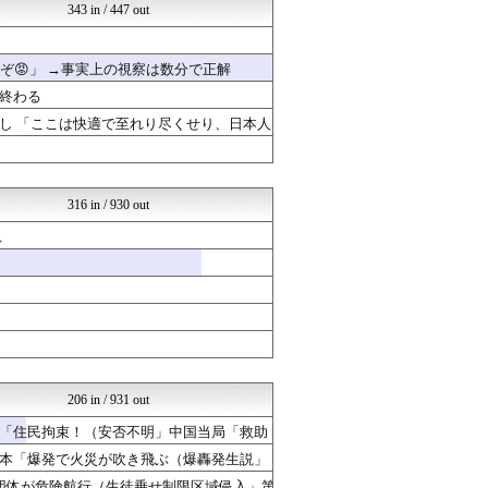
軍事・ミリタリー速報☆彡
343 in / 447 out
政経ワロスまとめニュース♪
ニュース30over
常識的に考えた
ぞ😡」 →事実上の視察は数分で正解
│米国株ETFまとめ速報
終わる
NEWSOKU BLOG（...
もえるあじあ(･∀･)
し 「ここは快適で至れり尽くせり、日本人
あじあニュースちゃんねる
日本第一！ニュース録
反日愚国 恨寓瘻
軍事・ミリタリー速報☆彡
316 in / 930 out
政経ワロスまとめニュース♪
れ
│米国株ETFまとめ速報
とりのまるやき（保守）
政経ワロスまとめニュース♪
もえるあじあ(･∀･)
│米国株ETFまとめ速報
かたすみ速報
ネトウヨにゅーす
日本第一！ニュース録
知りタイムズ
206 in / 931 out
反日愚国 恨寓瘻
「住民拘束！（安否不明」中国当局「救助
もえるあじあ(･∀･)
政経ワロスまとめニュース♪
日本「爆発で火災が吹き飛ぶ（爆轟発生説」
脱亜論
団体が危険航行（生徒乗せ制限区域侵入」第