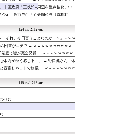
日本第一！ニュース録
反日愚国 恨寓瘻
」中国政府「三峡ﾀﾞﾑ周辺を重点強化」中
もえるあじあ(･∀･)
否定」高市早苗「51分間視察（首相動
政経ワロスまとめニュース♪
かたすみ速報
ネトウヨにゅーす
124 in / 2112 out
日本第一！ニュース録
ット「それ、今日言うことなのか…？」ｗｗｗ
NEWSOKU BLOG（...
あじあニュースちゃんねる
の回答がコチラ → ｗｗｗｗｗｗｗｗｗｗ
反日愚国 恨寓瘻
暴露で嘘が完全発覚 → ｗｗｗｗｗｗｗｗ
ニュース30over
体内が熱く感じる…」 → 野口健さん「休
あじあニュースちゃんねる
ニュース30over
宣言しネットで物議 → ｗｗｗｗｗｗｗｗ
かたすみ速報
ネトウヨにゅーす
NEWSOKU BLOG（...
119 in / 1216 out
脱亜論
反日愚国 恨寓瘻
あじあニュースちゃんねる
代わりに
反日愚国 恨寓瘻
かたすみ速報
な
とりのまるやき（保守）
あじあニュースちゃんねる
ネトウヨにゅーす
反日愚国 恨寓瘻