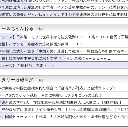
っち系御用達で有名になった某ブランド、一時は飛ぶ鳥を落とす勢いだったが
歴史、ついに『崩壊』してしまう・・・・・
ヤネ屋に出演した左派の社会学者、イオン爆発事故の例のテナントに理解を示
製メモリに世界中から注文殺到！！！ １兆５０００億円で工場増築...
道・立憲・公明、国会内で「熊本地震対策本部会議」各省庁からヒア...
安物買いの銭失いだったねぇ」とインドネシア高速鉄道の最終処分に日本側騒
が突然民泊に…騒音や誤配達で住民から悲鳴 特区民泊を導入した東...
んだ？
本好き】中国人女性が「日本人と間違われた」衝撃エピソードが示す...
ュースちゃんねる
[一覧]
ア旅行先ランキング、日本はタイ、インドネシアに次いで3位ランク...
本】福岡酸素「配管が損傷しガス漏れ、着火した可能性」高圧ガス保...
ニュース】日本製メモリに世界中から注文殺到！！！ １兆５０００億円で工
生8人、在韓米軍平沢基地に無断侵入…米軍により身柄拘束！
速報】イオンモール熊本の爆発原因が判明！！！！
ラにバッチリ映った55歳露出魔「身に覚えがありません」と容疑を...
た左派の社会学者、イオン爆発事故の例のテナントに理解を示して…...
島平和記念式典パヨク「中国人民と連帯して戦おー！悪政高市を打倒するぞー
どの成果ない」 ゼレンスキー氏が日本の支援に不満を表明
朗報】韓国が熊本被災地に水を支援 ⇒ トイレの水にｗｗｗｗｗｗｗ
苦言「みいちゃん呼びが揶揄する言葉として使われ、当事者から具体...
ニュース】 台風13号、迷走・・・
糧4-6月期経常利益、前年同期比97.7％減の0.7億円に減益
】ハズレ店の烙印を押される運命、その正体とは？
僚が異例転出へ 官邸幹部「協力的でなかったから」 [8/6]
リタリー速報☆彡
[一覧]
切れ前に買うと満足感」集英社オンラインショップで“43億円分”...
イドル「りりぴ」の激痩せダンス動画にファンが『絶句』してしまう...
本の商船が中国に臨検された場合は「台湾軍が対応」と台湾軍トップ！
いだったねぇ」とインドネシア高速鉄道の最終処分に日本側騒然、国...
ペースXのロケット残骸、月面に衝突か…ファルコン9の上段！
ケ】諮問機関「差別、非公開答申」三重県「差別に当たらず、公表す...
モール熊本の爆発原因が判明！！！！
進連所属の学生8人、在韓米軍平沢基地に無断侵入…米軍により身柄拘束！
弾道ミサイル40発供与、ミサイル部隊90人派遣開始…さらに80...
朝鮮がロシアに弾道ミサイル40発供与、ミサイル部隊90人派遣開始…さらに8
ゥーン、売上が減りはじめた？カカオのストーリー部門、前年同期比...
いに国産ヒューマノイド登場、人手不足深刻化の医療・製造現場などでの活用
スピーカーから強烈な下ネタ音声が垂れ流される 全乗客困惑の音声...
本の社会保障、岐路に 財源5兆円見通し立たず
で1800mlの麦焼酎（いいちこ）をズボンのポケットに入れて万...