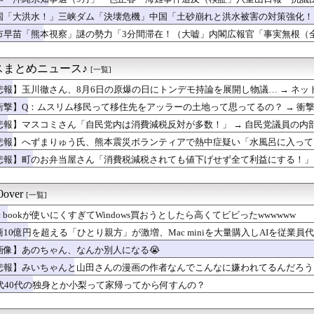
いちごさん」の苗2000株盗まれる
者委員会「抗議団体の構成組織は日本共産党」→
のは明らかに中国だろうに 〜 中核派活動家らが前夜集会「高市打...
国「大洪水！」三峡ダム「決壊危機」中国「土砂崩れと洪水被害の対策強化！
露「高市総理のSNS投稿が習主席を怒らせた」 「その投稿が中国...
ダム「決壊」中国「現場封鎖！（空撮削除」→
市早苗「熊本視察」謎の勢力「3分間滞在！（大嘘」内閣広報官「事実無根（全
反対！」 → 高市総理「ふ～ん、人事権発動ね？」 → 結果 ...
」マスコミ「被災者証言で10秒！（印象操作」→
核派活動家らが前夜集会、広島平和記念公園からデモ行進「中国侵略...
日本人!? 「オーストラリアで日本人女性が売春」
スまとめニュース♪
[一覧]
出演者から性被害、別職場への復職希望に応じない不適切対応…メデ...
悲報】玉川徹さん、8月6日の原爆の日にトンデモ持論を展開し物議… → ネ
権アニメ「ヤニねこ」、BPOで問題視されるｗｗｗｗｗ
ｗｗｗｗｗｗｗｗｗ
風13号、迷走・・・
衝撃】Q：ムスリム移民って移住先をアッラーの土地って思ってるの？ → 衝撃
真似したからだろ 〜 【なぜ韓国にはキム姓が多いのか】 韓国の...
ｗｗｗ
悲報】マスコミさん「自民党内は消費減税反対が多数！」 → 自民党議員の内部
ん、なんか別人になる😭
ｗｗｗｗｗ
相、爆乳化！！！ サナ活待ったなし！
悲報】へずまりゅう氏、熊本震災ボランティアで熱中症疑い「水風呂に入っても
ゃんと山田さんの漫画の作者なんでこんなに嫌われてるんだろうな
日を設けた方がいい！」
悲報】町のお弁当屋さん「消費税減税されても値下げせず全て利益にする！」と
統、台日の最大の脅威は「中国の威圧的行動」 団結訴え
ｗｗｗｗｗ
——テレビ中継された公開裁判で何が裁かれたのか
男性の自信喪失の原因に… ６割超が「人生の敗者」自認か
over
[一覧]
いない】 信用取引で失敗 絶望の投稿から2日後…韓国株式市場が...
c bookが使いにくすぎてWindows買おうとしたら高くてビビったwwwwww
する理由なんてない 〜 共産党「日本共産党は中抜きしません！安...
党、沖縄県知事選で公職選挙法違反！！！ 110番通報されても辞...
商10億円を超える「ひとり親方」が激増、Mac miniを大量購入しAIを従業員
ない沖縄 〜 玉城デニーと書かれた横断幕を貼る人々、公職選挙法...
画像】あのちゃん、なんか別人になる😭
ギャラクシーＺ８、韓国で予約販売１４４万台の旋風
悲報】みいちゃんと山田さんの漫画の作者なんでこんなに嫌われてるんだろう
市。消費税減税の強行は将来に禍根を残すゾ」
ポケ斉藤、懲役７年求刑ｗｗｗｗｗｗｗ
0代40代の独身とか小梨って家帰ってから何すんの？
か——四人組で唯一「筆」だけで権力を握った男
え 〜 【韓国警察】侮辱容疑で韓国スターバックスに家宅捜索 ｢...