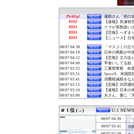
PickUp!
蓮舫さん「初の女
ｵﾇﾇﾒ
【速報】長瀬智
ｵﾇﾇﾒ
クマが害獣扱いさ
ｵﾇﾇﾒ
【悲報】へずまり
ｵﾇﾇﾒ
【ニュース】日本
08/07 04:39
「マスコミの立ち
08/07 04:19
日本の商船が中
08/07 04:12
【悲報】立川志
08/07 04:00
早食いしてる奴
08/07 03:55
三重県警察 鈴鹿
08/07 03:51
SpaceX、米
08/07 03:41
消費税減税をなん
08/07 03:12
【悲報】共同通
08/07 03:10
【速報】日本の
08/07 03:00
夫さん、妻に「天
08/07 03:00
【天文】「系外衛
08/07 03:00
北朝鮮、弾道ミサ
1 位 (→)
U-1 NEWS
08/07 03:00
【食洗機】韓国
08/07 02:55
スペースXのロ
08/07 04:39
「
08/07 02:55
千葉県袖ケ浦市「
せ
08/07 03:41
消
08/07 02:48
あっち系御用達で
08/07 02:40
高市首相、2年
08/07 02:48