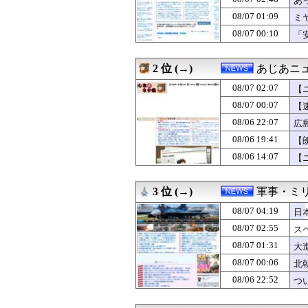
あ
08/07 02:12
【悲報】日本の
08/07 01:09
ミ
08/07 02:07
【ニュース】日本
08/07 00:10
08/07 02:02
（ ´_ゝ`）中
「
08/07 02:00
【怒り】自宅の隣
な
08/07 02:00
【フランス人の日
2 位 (→)
あじあニ
08/07 01:55
欧州旅行者のアジ
08/07 01:40
【イオンモール熊
08/07 02:07
【
08/07 01:31
大進連所属の学
08/07 00:07
【
08/07 01:12
【悲報】防犯カメ
08/07 01:09
ミヤネ屋に出演し
08/06 22:07
広
08/07 01:00
「期待されたほ
08/06 19:41
【
08/07 01:00
近畿大学准教授、
08/06 14:07
【
08/07 01:00
米穀商社の木徳神
08/07 01:00
【フードコート
08/07 00:55
エース級の財務官
3 位 (→)
軍事・ミ
08/07 00:50
ネット販売…「品
08/07 00:12
【画像】小学生ア
08/07 04:19
日
08/07 00:10
「安物買いの銭失
08/07 02:55
ス
08/07 00:10
【外国人採用アン
08/07 00:07
08/07 01:31
【速報】イオン
大
08/07 00:06
北朝鮮がロシアに
08/07 00:06
北
08/07 00:00
【韓国】ウェブト
08/06 22:52
つ
08/07 00:00
【動画】駅構内の
08/07 00:00
【消費減税】日
08/07 00:00
【島根】コンビニ