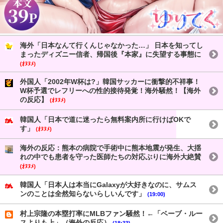
海外「日本なんて行くんじゃなかった…」 日本を知ってし
まったディズニー信者、帰国後『本家』に失望する事態に
(ｵﾇﾇﾒ)
外国人「2002年W杯は?」韓国サッカーに衝撃的不祥事！
W杯予選でレフリーへの性的接待発覚！海外騒然！【海外
の反応】
(ｵﾇﾇﾒ)
韓国人「日本で道に迷ったら無料案内所に行けばOKで
す」
(ｵﾇﾇﾒ)
海外の反応：熊本の病院で手術中に熊本地震が発生、大揺
れの中でも患者を守った医師たちの対応ぶりに海外大絶賛
(ｵﾇﾇﾒ)
韓国人「日本人は本当にGalaxyが大好きなのに、サムス
ンのことは全然知らないらしいんです」
(19:00)
村上宗隆の本塁打率にMLBファン騒然！←「ベーブ・ルー
スよりも上」（海外の反応）
(18:33)