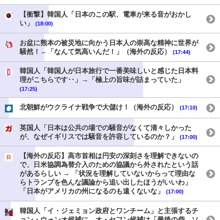
【衝撃】韓国人「日本のこの駅、電車が来る音がおかし
い」
(18:00)
お盆に熊本の被災地に向かう日本人の崇高な精神に世界が
騒然！←「なんて気高いんだ！」（海外の反応）
(17:44)
韓国人「韓国人が日本旅行で一番美味しいと感じた日本料
理がこちらです‥」→「極上の旨味が詰まっていた」
(17:25)
北朝鮮がウクライナ戦争で大儲け！（海外の反応）
(17:10)
英国人「日本は公共の場での騒音がなくて清々しかった
が、なぜイギリスでは騒音を許容しているのか？」
(17:00)
【海外の反応】高市首相は円安の深刻さを理解できないの
で、日米協調為替介入のための協議から外されたという話
があるらしい → 「状況を理解していないからって理由な
らトランプを色んな議論から追い出したほうがいいわ」
「日本がアメリカの州になるのも遠くないな」
(17:00)
韓国人「イ・ジェミョン政府とワンチーム」と主張するチ
ョン・ウォンオ候補に、オ・セフン候補は「最後の砦、ソ