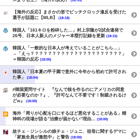
【海外の反応】まさかの形でピッチクロック違反を受けた
選手が話題に【MLB】
(18:18)
韓国人「161キロを粉砕した…」村上宗隆が2試合連発で
26号、日本人新人のメジャー本塁打記録を更新
(18:15)
韓国人「一般的な日本人が考えていることがこちら…」
→「えっ？？？？？？？？？？？？？？？？？？？？？」
＝韓国の反応
(18:05)
韓国人「日本夏の甲子園で意外に今年から初めて許可され
た事」
(18:04)
#韓国質問サイト 『なんで核を作るのにアメリカの同意
が必要なのか？』、『許可なんて不要です！制裁されるけ
どw』
(18:00)
海外「周りが心配を口にするほど悪化することがある」精
神科の現場が語る”治療が届かない”理由…
(18:00)
故チェ・ジンシルの娘チェ・ジュニ、祖母に関するデマに
「家族全員が激怒中」と警告
(18:00)