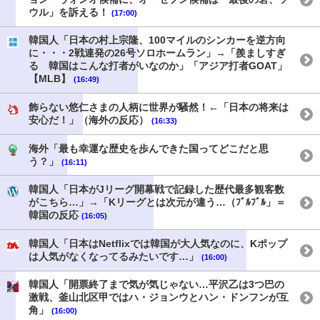
ウル」を訴える！
(17:00)
韓国人「日本の村上宗隆、100マイルのシンカーを逆方向
に・・・2戦連発の26号ソロホームラン」→「羨ましすぎ
る 韓国はこんな打者がいなのか」「アジア打者GOAT」
【MLB】
(16:49)
飾らない悠仁さまの人柄に世界が騒然！←「日本の将来は
安心だ！」（海外の反応）
(16:33)
海外「最も幸運な歴史を歩んできた国ってどこだと思
う？」
(16:11)
韓国人「日本がJリーグ開幕戦で記録した歴代最多観客数
がこちら…」→「Kリーグとは次元が違う…（ﾌﾞﾙﾌﾞﾙ」＝
韓国の反応
(16:05)
韓国人「日本はNetflixでは韓国が大人気なのに、Kポップ
は人気がなくなってるみたいです…」
(16:00)
韓国人「開票終了まで気が気じゃない…平沢乙は3つ巴の
激戦、釜山北区甲ではハ・ジョンウとハン・ドンフンが互
角」
(16:00)