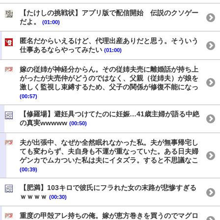
【たけしの挑戦状】アプリ版で配信開始 伝説のクソゲー
だよ。
(01:00)
匿名だからいえるけど、代理出産ありだと思う。そういう
仕事あるならやってみたい
(01:00)
嫁の従姉が神経分からん。その従姉夫売に離婚話が持ち上
がったが夫売仲がどうのではなく、父親（従姉夫）が娘を
激しく監視し束縛するため、父子の関係が修復不能になっ
(00:57)
【修羅場】避妊具つけてたのに妊娠…41歳主婦が語る中絶
の真実wwwww
(00:50)
夫が出張中、なぜか全然眠れなかった私。夫が無事帰宅し
ても変わらず、夫自身も不運が重なっていた。ある日夫婦
ゲンカでムカついた私は夫にイタズラ。すると不思議なこ
(00:39)
【肥満】103キロで彼氏にフラれた女の末路が悲惨すぎる
ｗｗｗｗ
(00:30)
重度の甲殻アレ持ちの俺。嫁が恵方巻きを買うのでマグロ