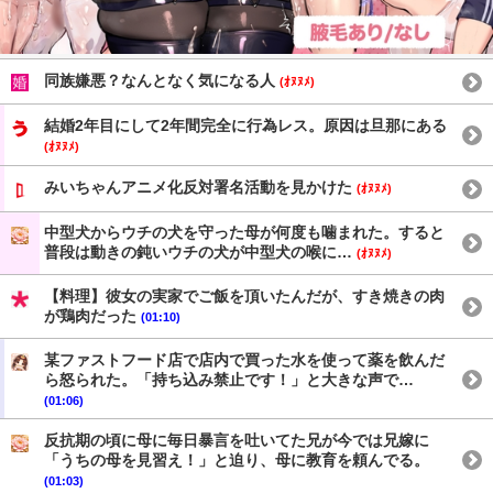
同族嫌悪？なんとなく気になる人
(ｵﾇﾇﾒ)
結婚2年目にして2年間完全に行為レス。原因は旦那にある
(ｵﾇﾇﾒ)
みいちゃんアニメ化反対署名活動を見かけた
(ｵﾇﾇﾒ)
中型犬からウチの犬を守った母が何度も噛まれた。すると
普段は動きの鈍いウチの犬が中型犬の喉に…
(ｵﾇﾇﾒ)
【料理】彼女の実家でご飯を頂いたんだが、すき焼きの肉
が鶏肉だった
(01:10)
某ファストフード店で店内で買った水を使って薬を飲んだ
ら怒られた。「持ち込み禁止です！」と大きな声で…
(01:06)
反抗期の頃に母に毎日暴言を吐いてた兄が今では兄嫁に
「うちの母を見習え！」と迫り、母に教育を頼んでる。
(01:03)