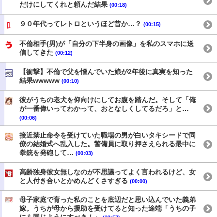
だけにしてくれと頼んだ結果
(00:18)
９０年代ってレトロというほど昔か…？
(00:15)
不倫相手(男)が「自分の下半身の画像」を私のスマホに送
信してきた
(00:12)
【衝撃】不倫で父を憎んでいた娘が2年後に真実を知った
結果wwwww
(00:10)
彼がうちの老犬を仰向けにしてお腹を踏んだ。そして「俺
が一番偉いってわかって、おとなしくしてるだろ」と…
(00:06)
接近禁止命令を受けていた職場の男が白いタキシードで同
僚の結婚式へ乱入した。警備員に取り押さえられる最中に
拳銃を発砲して…
(00:03)
高齢独身彼女無しなのが不思議ってよく言われるけど、女
と人付き合いとかめんどくさすぎる
(00:00)
母子家庭で育った私のことを底辺だと思い込んでいた義弟
嫁。うちが母から援助を受けてると知った途端「うちの子