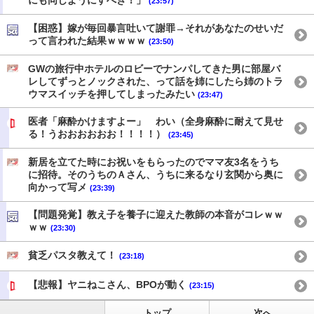
にも同じようにすべき！」
(23:57)
【困惑】嫁が毎回暴言吐いて謝罪→それがあなたのせいだ
って言われた結果ｗｗｗｗ
(23:50)
GWの旅行中ホテルのロビーでナンパしてきた男に部屋バ
レしてずっとノックされた、って話を姉にしたら姉のトラ
ウマスイッチを押してしまったみたい
(23:47)
医者「麻酔かけますよー」 わい（全身麻酔に耐えて見せ
る！うおおおおおお！！！！）
(23:45)
新居を立てた時にお祝いをもらったのでママ友3名をうち
に招待。そのうちのＡさん、うちに来るなり玄関から奥に
向かって写メ
(23:39)
【問題発覚】教え子を養子に迎えた教師の本音がコレｗｗ
ｗｗ
(23:30)
貧乏パスタ教えて！
(23:18)
【悲報】ヤニねこさん、BPOが動く
(23:15)
トップ
次へ