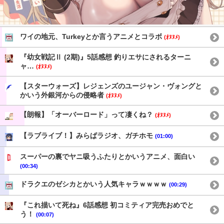
ワイの地元、Turkeyとか言うアニメとコラボ
(ｵﾇﾇﾒ)
『幼女戦記Ⅱ (2期)』5話感想 釣りエサにされるターニ
ャ…
(ｵﾇﾇﾒ)
【スターウォーズ】レジェンズのユージャン・ヴォングと
かいう外銀河からの侵略者
(ｵﾇﾇﾒ)
【朗報】「オーバーロード」って凄くね？
(ｵﾇﾇﾒ)
【ラブライブ！】みらぱラジオ、ガチホモ
(01:00)
スーパーの裏でヤニ吸うふたりとかいうアニメ、面白い
(00:34)
ドラクエのゼシカとかいう人気キャラｗｗｗｗ
(00:29)
『これ描いて死ね』6話感想 初コミティア完売おめでと
う！
(00:07)