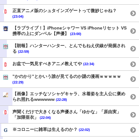
正直アニメ版のシュタインズゲートって微妙じゃね？
(23:04)
【ラブライブ！】iPhoneシャワー VS iPhoneリセット VS
携帯の上にダンベル【声優】
(23:00)
【朗報】ハンターハンター、とんでもねえ伏線が発掘され
る
(22:59)
お盆で一気見すべきアニメ教えてや
(22:34)
”かのかり”とかいう誰が見てるのか謎の漫画ｗｗｗｗｗ
(22:29)
【画像】エッチなソシャゲキャラ、水着姿を主人公に褒め
られ照れるwwwwww
(22:28)
声聞くだけで大きくなる声優さん「ゆかな」「原由実」
「加隈亜衣」
(22:04)
※コロニーに雑草は生えるのか？
(22:02)