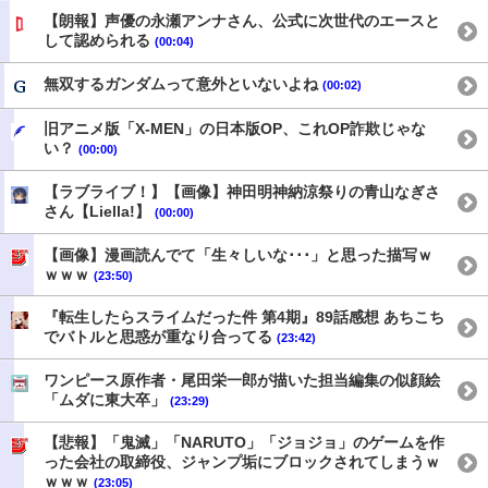
【朗報】声優の永瀬アンナさん、公式に次世代のエースと
して認められる
(00:04)
無双するガンダムって意外といないよね
(00:02)
旧アニメ版「X-MEN」の日本版OP、これOP詐欺じゃな
い？
(00:00)
【ラブライブ！】【画像】神田明神納涼祭りの青山なぎさ
さん【Liella!】
(00:00)
【画像】漫画読んでて「生々しいな･･･」と思った描写ｗ
ｗｗｗ
(23:50)
『転生したらスライムだった件 第4期』89話感想 あちこち
でバトルと思惑が重なり合ってる
(23:42)
ワンピース原作者・尾田栄一郎が描いた担当編集の似顔絵
「ムダに東大卒」
(23:29)
【悲報】「鬼滅」「NARUTO」「ジョジョ」のゲームを作
った会社の取締役、ジャンプ垢にブロックされてしまうｗ
ｗｗｗ
(23:05)