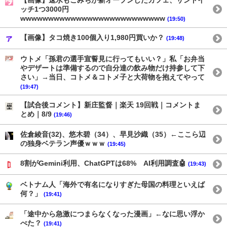
【画像】速水もこみちが新オープンしたカフェ、サンドイ
ッチ1つ3000円
wwwwwwwwwwwwwwwwwwwwwwwwww
(19:50)
【画像】タコ焼き100個入り1,980円買いか？
(19:48)
ウトメ「孫君の選手宣誓見に行ってもいい？」私「お弁当
やデザートは準備するので自分達の飲み物だけ持参して下
さい」→当日、コトメ＆コトメ子と大荷物を抱えてやって
(19:47)
【試合後コメント】新庄監督｜楽天 19回戦｜コメントま
とめ｜8/9
(19:46)
佐倉綾音(32)、悠木碧（34）、早見沙織（35）←ここら辺
の独身ベテラン声優ｗｗｗ
(19:45)
8割がGemini利用、ChatGPTは68% AI利用調査🤖
(19:43)
ベトナム人「海外で有名になりすぎた母国の料理といえば
何？」
(19:41)
「途中から急激につまらなくなった漫画」←なに思い浮か
べた？
(19:41)