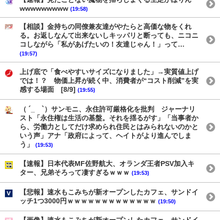
wwwwwwwww
(19:58)
【相談】金持ちの同僚兼友達がやたらと高価な物をくれ
る。お返しなんて出来ないしキッパリと断っても、ニコニ
コしながら「私があげたいの！友達じゃん！」って…
(19:57)
上げ底で「食べやすいサイズになりました」→実質値上げ
では！？ 物価上昇が続く中、消費者が“コスト削減”を実
感する場面 [8/9]
(19:55)
（ ´_ゝ`）サンモニ、永住許可厳格化を批判 ジャーナリ
スト「永住権は生活の基盤。それを揺るがす」「当事者か
ら、労働力としてだけ求められ住民とはみられないのかと
いう声」アナ「政府によって、ヘイトがより進んでしま
う」
(19:53)
【速報】日本代表MF佐野航大、オランダ王者PSV加入キ
ター、兄弟そろって凄すぎるｗｗｗ
(19:53)
【悲報】速水もこみちが新オープンしたカフェ、サンドイ
ッチ1つ3000円ｗｗｗｗｗｗｗｗｗｗｗｗｗ
(19:50)