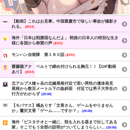
【動画】これはお見事。中国重慶市で珍しい事故が撮影さ
れる。
(ｵﾇﾇﾒ)
海外「日本は戦勝国なんだよ」 戦後の日本人の特別な生き
様に各国から称賛の声
(ｵﾇﾇﾒ)
モンハン自衛隊 第１８０話
(ｵﾇﾇﾒ)
齋藤陽アナ ベルトで締め付けられる胸元！！【GIF動画
あり】
(ｵﾇﾇﾒ)
北アルプス槍ヶ岳の北鎌尾根付近で若い男性の遺体発見
尾根から数百メートル下の急斜面 付近では男子大学生の
行方がわからず
(20:00)
【モバマス】橘ありす「文香さん、ゲームをやりません
か」鷺沢文香「ゲーム……ですか？」
(20:00)
海外「ピスタチオと一緒に、殻を入れる器まで出してある
家」そこでもう全部の説明がついてしまうらしい…
(20:00)