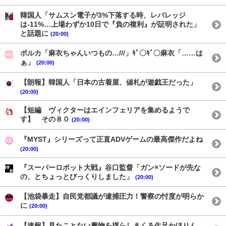
韓国人「サムスン電子が3%下落する時、レバレッジ
は-11%…上場わずか10日で『負の複利』が証明された」
と話題に
(20:00)
ポルカ「麻衣ちゃんいつもの…///」ｷﾞ〇ｷﾞ〇麻衣「……は
ぁ」
(20:00)
【朗報】韓国人「日本の古着屋、値札が遊戯王だった」
(20:00)
【短編 ヴィクターはエインフェリアを集めるようで
す】 その８０
(20:00)
『MYST』シリーズって正直ADVゲームの最高傑作だよね
(20:00)
『スーパーロボット大戦』谷口監督「ガン×ソードが先な
の、とちょっとびっくりしました」
(20:00)
【池袋暴走】自民党都議が逮捕圧力！警察の忖度が明らか
に
(20:00)
【速報】見たことない魔物を揺らしまくる生足かほりん