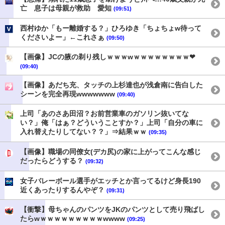
亡 息子は母親が救助 愛知
(09:51)
西村ゆか「もー離婚する？」ひろゆき「ちょちょw待って
くださいよー」←これさぁ
(09:50)
【画像】JCの腋の剃り残しｗｗｗwｗｗｗｗｗｗｗｗ❤
(09:40)
【画像】あだち充、タッチの上杉達也が浅倉南に告白した
シーンを完全再現wwwwwww
(09:40)
上司「あのさあ田沼？お前営業車のガソリン抜いてな
い？」俺「はぁ？どういうことすか？」上司「自分の車に
入れ替えたりしてない？？」⇒結果ｗｗ
(09:35)
【画像】職場の同僚女(デカ尻)の家に上がってこんな感じ
だったらどうする？
(09:32)
女子バレーボール選手がエッチとか言ってるけど身長190
近くあったりするんやぞ？
(09:31)
【衝撃】母ちゃんのパンツをJKのパンツとして売り飛ばし
たらwｗｗｗｗｗｗｗｗｗwwww
(09:25)