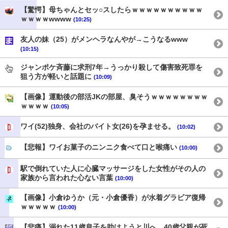
【驚愕】母ちゃんとセッ○スしたらｗｗｗｗｗｗｗｗｗｗ
ｗｗｗｗwwww
(10:25)
友人の妹（25）がメンヘラなんやが→こうなるwww
(10:15)
ジャンポケ斉藤に求刑7年→うっかり殺して傷害致死罪を
狙う方が軽いと話題に
(10:09)
【画像】運動後の部活JKの部屋、臭そうｗｗｗｗｗｗｗｗ
ｗｗｗｗ
(10:05)
ワイ(52)独身、会社のバイト女(26)を孕ませる。
(10:02)
【悲報】ワイお菓子のニンニク食べて口と喉痛い
(10:00)
駅で倒れていた人に心臓マッサージをした女性がその人の
家族から言われた心ない言葉
(10:00)
【画像】小倉ゆうか（元・小倉優香）が水着グラビア復帰
ｗｗｗｗｗ
(10:00)
【悲痛】溺れた11歳息子を助けようと川へ…40歳父親が死