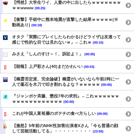
【愕然】大学生ワイ、人妻の中に出したらｗｗｗｗｗｗｗ
ｗｗwwww
(00:25)
【衝撃】手術中に熊本地震が直撃した結果ｗｗｗｗｗ(※
動画あり)
(00:18)
オタク「実際にプレイしたらわかるけどライザは友達って
感じで性的な目では見れないｗ」←これｗ
(00:10)
みさえ「しんのすけ～！、訴訟よ！」
(00:05)
【朗報】上戸彩さん(40)まだかわいい
(00:03)
【幽霊否定派、完全論破】幽霊がいないなら午前2時に一
人で墓石を木刀で叩き割れるよな？ｗｗｗｗｗ
(00:00)
『ジャンポケ斉藤、懲役7年の求刑』←これｗｗｗｗｗｗ
ｗｗｗｗｗｗｗｗｗｗｗｗ
(00:00)
これが中国人富裕層のポテチの食べ方らしい
(00:00)
【激怒】5年前のNHK性加害出演者Xさん「今も普通の顔
して芸能活動してる」・・・・・・・・・
(23:55)