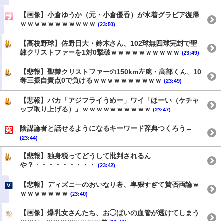
【画像】小倉ゆうか（元・小倉優香）が水着グラビア復帰
ｗｗｗｗｗｗｗｗｗｗｗ
(23:50)
【高校野球】佐野日大・鈴木さん、102球無四球完封で聖
隷クリストファーを1対0撃破ｗｗｗｗｗｗｗｗｗｗ
(23:49)
【悲報】聖隷クリストファーの150km左腕・高部くん、10
奪三振自責点0で負けるｗｗｗｗｗｗｗｗｗｗ
(23:49)
【悲報】バカ「アジフライうめー」ワイ「ほーい（ケチャ
ップ取り上げる）」ｗｗｗｗｗｗｗｗｗｗ
(23:47)
陰謀論者と話せるようになるキーワード辞典つくろう→
(23:44)
【悲報】独身税ってどうして批判されるん
や？・・・・・・・・・
(23:42)
【悲報】ディズニーのおいなり巻、卑猥すぎて賛否両論ｗ
ｗｗｗｗｗｗｗ
(23:40)
【画像】爆乳女さんたち、お◯ぱいの血管が透けてしまう