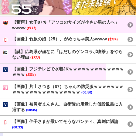
【驚愕】女子87％「アソコのサイズが小さい男の人へ」
wwww
(ｵﾇﾇﾒ)
【画像】竹原の娘（25）、がめっちゃ美人wwww
(ｵﾇﾇﾒ)
【謎】広島県が頑なに「はだしのゲンコラボ喫茶」をやら
ない理由
(ｵﾇﾇﾒ)
【画像】フジテレビで水着JKｗｗｗｗｗｗｗｗｗｗｗｗｗ
ｗｗｗ
(ｵﾇﾇﾒ)
【画像】片山さつき（67）ちゃんの防災服ｗｗｗｗｗｗｗ
ｗｗｗｗｗｗｗｗｗｗｗｗｗｗｗｗ
(00:50)
【画像】被災者まんさん、自衛隊の用意した仮設風呂に入
浴する
(00:45)
【画像】佳子さまが履いてそうなパンティ、真剣に議論
(00:33)