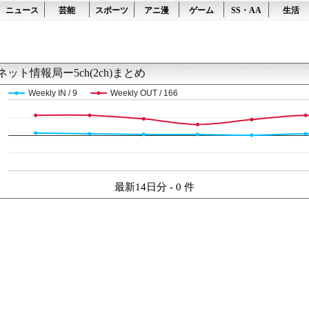
ニュース
芸能
スポーツ
アニ漫
ゲーム
SS・AA
生活
ネット情報局ー5ch(2ch)まとめ
Weekly IN / 9
Weekly OUT / 166
最新14日分 - 0 件