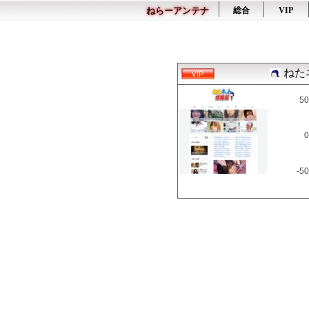
ねらーアンテナ
総合
VIP
ねた
50
0
-50