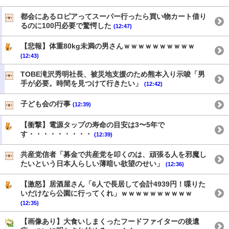
都会にあるロピアってスーパー行ったら買い物カート借り
るのに100円必要で驚愕した
(12:47)
【悲報】体重80kg未満の男さんｗｗｗｗｗｗｗｗｗｗ
(12:43)
TOBE滝沢秀明社長、被災地支援のため熊本入り示唆「男
手が必要。時間を見つけて行きたい」
(12:42)
子ども会の行事
(12:39)
【衝撃】電源タップの寿命の目安は3〜5年で
す・・・・・・・・・
(12:39)
共産党信者「募金で共産党を叩くのは、頑張る人を邪魔し
たいという日本人らしい薄暗い欲望のせい」
(12:36)
【激怒】居酒屋さん「6人で長居して会計4939円！喋りた
いだけなら公園に行ってくれ」ｗｗｗｗｗｗｗｗｗｗ
(12:35)
【画像あり】大食いしまくったフードファイターの後遺