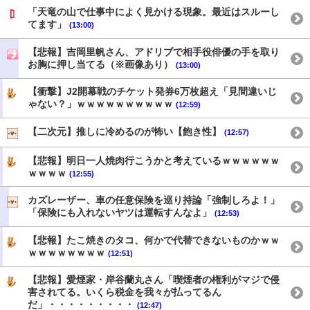
「天竜の山で仕事中によく見かける現象。最近はスルーし
てます」
(13:00)
【悲報】吉岡里帆さん、アドリブで相手役俳優の手を取り
お胸に押し当てる（※画像あり）
(13:00)
【衝撃】J2開幕戦のチケット発券6万枚超え「見間違いじ
ゃない？」ｗｗｗｗｗｗｗｗｗｗ
(12:59)
【二次元】推しに冷めるのが怖い【飽き性】
(12:57)
【悲報】明日一人焼肉行こうかと考えているｗｗｗｗｗｗ
ｗｗｗｗ
(12:55)
カズレーザー、車の任意保険を巡り持論「強制しろよ！」
「保険にも入れないヤツは運転すんなよ」
(12:53)
【悲報】たこ焼きのタコ、何かで代替できないものかｗｗ
ｗｗｗｗｗｗｗｗ
(12:51)
【悲報】愛煙家・岸谷蘭丸さん「喫煙者の権利がマジで侵
害されてる。いくら税金を我々が払ってるん
だ」・・・・・・・・・
(12:47)