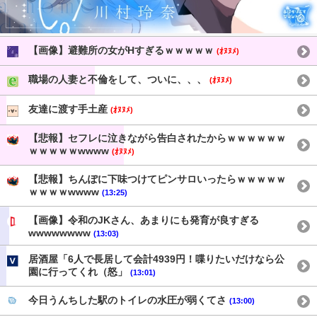
【画像】避難所の女がHすぎるｗｗｗｗｗ
(ｵﾇﾇﾒ)
職場の人妻と不倫をして、ついに、、、
(ｵﾇﾇﾒ)
友達に渡す手土産
(ｵﾇﾇﾒ)
【悲報】セフレに泣きながら告白されたからｗｗｗｗｗｗ
ｗｗｗｗｗwwww
(ｵﾇﾇﾒ)
【悲報】ちんぽに下味つけてピンサロいったらｗｗｗｗｗ
ｗｗｗｗwwww
(13:25)
【画像】令和のJKさん、あまりにも発育が良すぎる
wwwwwwww
(13:03)
居酒屋「6人で長居して会計4939円！喋りたいだけなら公
園に行ってくれ（怒」
(13:01)
今日うんちした駅のトイレの水圧が弱くてさ
(13:00)