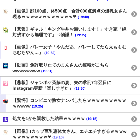
【画像】顔100点、体500点 合計600点満点の爆乳女さん
現るｗｗｗwｗｗｗｗｗｗｗｗ❤
(19:40)
【悲報】ギャル「キング牛丼お願いします！」すき家「絶
対残すから無理です」⇒物議！
(19:35)
【画像】バレー女子「やんだあ、バレーしてたら太ももむ
ちむちやん…」
(19:32)
【動画】免許取りたてのまんさんの運転がこちら
wwwwwwww
(19:31)
【悲報】ジャンポケ斉藤の妻、夫の求刑7年翌日に
Instagram更新「楽しすぎた」
(19:30)
【驚愕】コンビニで熟女ナンパしたらｗｗｗｗｗｗｗｗｗ
ｗwwww
(19:25)
処女を1から調教した結果ｗｗｗｗｗ
(19:15)
【画像】Iカップ巨乳恵体女さん、エチエチすぎるｗｗｗw
ｗｗｗｗｗｗｗｗ❤
(19:10)