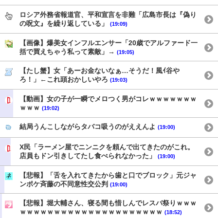
ロシア外務省報道官、平和宣言を非難「広島市長は『偽り
の呪文』を繰り返している」
(19:09)
【画像】爆美女インフルエンサー「20歳でアルファード一
括で買えちゃう私って素敵」→
(19:05)
【たし蟹】女「あーお金ないなぁ…そうだ！風ｲ谷や
ろ！」←これ頭おかしいやろ
(19:03)
【動画】女の子が一瞬でメロつく男がコレｗｗｗｗｗｗｗ
ｗｗｗ
(19:02)
結局うんこしながらタバコ吸うのがええんよ
(19:00)
X民「ラーメン屋でニンニクを頼んで出てきたのがこれ。
店員もドン引きしてたし食べられなかった」
(19:00)
【悲報】「舌を入れてきたから歯と口でブロック」元ジャ
ンポケ斉藤の不同意性交公判
(19:00)
【悲報】堀大輔さん、寝る間も惜しんでレスバ祭りｗｗｗ
ｗｗｗｗｗｗｗｗｗｗｗｗｗｗｗｗｗｗｗｗｗ
(18:52)