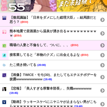
【徹底議論】「日本をダメにした総理大臣」←結局誰だと
思う？
(ｵﾇﾇﾒ)
熊本地震で居酒屋から温泉が湧き出るｗｗｗｗｗｗｗｗｗ
ｗ
(ｵﾇﾇﾒ)
職場の人妻と不倫をして、ついに、、、
(ｵﾇﾇﾒ)
接客業してると「本物のクズ」に出会えるよな
(ｵﾇﾇﾒ)
たこ焼き焼いてる
(20:00)
【画像】TWICE・モモ(30)、またしてもエチエチボデーを
披露wwwwwwwwww
(19:49)
【悲報】「美人すぎる県警本部長」、失職wwwwwww
(19:45)
【動画】ラッキースケベにニヤニヤが止まらない男がこち
らｗｗｗｗｗｗｗｗｗｗｗｗｗｗｗｗｗｗ
(19:40)