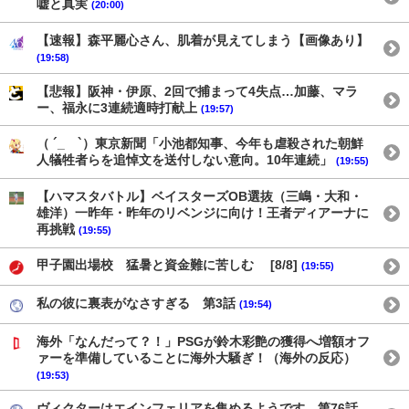
嘘と真実
(20:00)
【速報】森平麗心さん、肌着が見えてしまう【画像あり】
(19:58)
【悲報】阪神・伊原、2回で捕まって4失点…加藤、マラ
ー、福永に3連続適時打献上
(19:57)
（ ´_ゝ`）東京新聞「小池都知事、今年も虐殺された朝鮮
人犠牲者らを追悼文を送付しない意向。10年連続」
(19:55)
【ハマスタバトル】ベイスターズOB選抜（三嶋・大和・
雄洋）一昨年・昨年のリベンジに向け！王者ディアーナに
再挑戦
(19:55)
甲子園出場校 猛暑と資金難に苦しむ [8/8]
(19:55)
私の彼に裏表がなさすぎる 第3話
(19:54)
海外「なんだって？！」PSGが鈴木彩艶の獲得へ増額オフ
ァーを準備していることに海外大騒ぎ！（海外の反応）
(19:53)
ヴィクターはエインフェリアを集めるようです 第76話