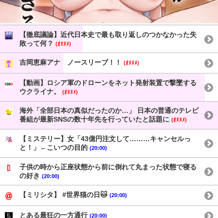
【徹底議論】近代日本史で最も取り返しのつかなかった失
敗って何？
(ｵﾇﾇﾒ)
吉岡恵麻アナ ノースリーブ！！
(ｵﾇﾇﾒ)
【動画】ロシア軍のドローンをネット発射装置で撃墜する
ウクライナ。
(ｵﾇﾇﾒ)
海外「全部日本の真似だったのか…」 日本の普通のテレビ
番組が最新SNSの数十年先を行っていたと話題に
(ｵﾇﾇﾒ)
【ミステリー】女「43億円注文して………キャンセルっ
と！」←こいつの目的
(20:00)
子供の時から正座状態から前に倒れて丸まった状態で寝る
の好き
(20:00)
【ミリシタ】 #世界猫の日🐱
(20:00)
とある最狂の一方通行
(20:00)