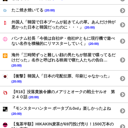
たこ焼き焼いてる
(20:00)
外国人「韓国で日本ブームが起きてんの草。あんだけ仲が
悪かった日本と韓国だったのに・・・」
(20:00)
バンナム社長「今後は自社IP・他社IPともに現行機で遊べ
ない名作を積極的にリマスターしていく」
(20:00)
海外「三時間ずっと難しい顔の男たちが部屋で喋ってるだ
けだった」名作と呼ばれる映画で寝た人たちの告白…
(20:00)
【衝撃】韓国人「日本の宅配伝票、印刷じゃなかった」
(20:00)
【R18】没落貴族令嬢のメアリとオークの戦士ヤルオ 第
２４０話
(20:00)
『モンスターハンター ポータブル3rd』楽しかったよね
(20:00)
【鬼茶半額】HIKAKIN麦茶が69円投げ売り！1500万本の