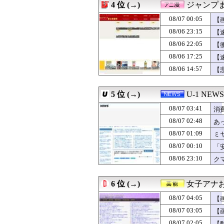
4 位 (→)
ジャンプ
08/07 03:00
【朗報】プチプチ
08/07 03:00
北朝鮮、弾道ミサ
08/07 00:05
【
08/07 03:00
海外「日本の科学
08/06 23:15
【
08/07 03:00
【スターウォー
08/06 22:05
08/07 03:00
リアルセックス
【
08/07 03:00
韓国人「イ・ジュ
08/06 17:25
【
08/07 03:00
【食洗機】韓国
08/06 14:57
【
08/07 02:57
【悲報】カンニン
08/07 02:55
スペースXのロ
08/07 02:55
千葉県袖ケ浦市「
5 位 (→)
U-1 NEWS
08/07 02:50
【悲報】今のア
08/07 02:48
あっち系御用達で
08/07 03:41
消
08/07 02:42
【正論】岡田斗司
08/07 02:48
あ
08/07 02:40
矢田萌華ちゃん
08/07 01:09
08/07 02:40
高市首相、2年
ミ
08/07 02:34
【超画像】小倉
08/07 00:10
「
08/07 02:34
「プチプチ」を
な
08/06 23:10
ク
08/07 02:34
【画像】坂道女
お
08/07 02:34
【画像】 セクシ
08/07 02:30
【画像】 色白美肌
6 位 (→)
女子アナお
08/07 02:30
土屋太鳳＆佐久間
08/07 02:27
【悲報】みい山
08/07 04:05
【
08/07 02:25
【驚愕】ロシアの
08/07 03:05
【
08/07 02:17
日本の大相撲力士
08/07 02:05
【