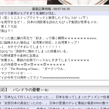
最新記事情報 - 08/07 04:30
のゲリラ豪雨がエグすぎて名瀬町が沈む。
鹿（笑）ミニストップでトラックと衝突したドラレコが（ノ∇`）
を死守するぞ！」 日本の消防署を訪れたちびっ子集団が世界をメロ...
 第１７５話
空港は？！
イッた後に嬢の耳元で「好き」って囁く瞬間ｗｗｗｗｗｗｗｗwww...
国に臨検された場合は「台湾軍が対応」と台湾軍トップ！
らく、ガチでブチギレてしまう！！！！！！
(おなつ)「演技中に惚れてしまった俳優がいる」
プロ野球選手※多村仁志禁止
デ女優さん、番組の企画でハッスルしすぎてしまうｗｗｗｗｗｗ
んのJK姿😍ｗｗ😍ｗ😍ｗｗｗ😍ｗｗｗｗｗｗ
The Binding of Isaac」「ダークソウル...
、マジでヤバイぞ・・・
が今年で10周年ってマジ？wwwwwwwwwwwwwwwww
友達からたまにチケット買わされるから見に行くんやけどさ・・・
🌙🐈‍⬛「うちのオタクは社畜かボンボン」（世界の平均睡眠時間ラ...
反応】 パンドラの憂鬱
さん、W杯でインスタ127万増＆かっこいいアスリート1位ｗｗｗ...
[一覧]
サーキットでパレード走行訓練中だった白バイが転倒事故 20代の...
外「日本なんて行くんじゃなかった…」 日本を知ってしまったディズニー信
国防関連技術保護を重視し供給連鎖から中国系を完全排除へ 供給業...
外「全部日本の真似だったのか…」 日本の普通のテレビ番組が最新SNSの数
コバヤシさん「強い炭酸飲んだら、あばら折れそうになる」ｗｗｗｗ...
としても阻止したい石破前首相、「何いってんのこいつ」と有権者を...