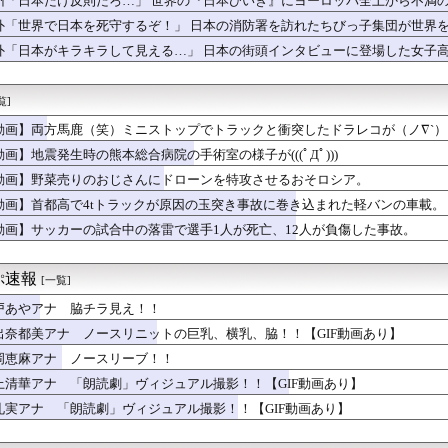
州「日本だけ反則だろ…」 世界の『日本びいき』にヨーロッパ全土から不満
運営記183-雑談所ネタ118 懺悔小ネタ「創刻のファイアホ...
外「世界で日本を死守するぞ！」 日本の消防署を訪れたちびっ子集団が世界
運営記182-雑談所ネタ117 ちょっと遠くの街の土地神+埋...
運営記181-雑談所ネタ116 ウズメはアイドルグループ+こ...
外「日本がキラキラして見える…」 日本の街頭インタビューに登場した女子
RMMO・闇鍋あんこ仕立て 第3話
RMMO・闇鍋あんこ仕立て 第2話
覧]
RMMO・闇鍋あんこ仕立て 第1話
とかいうサウダージでしか聞いたことない言葉ｗｗｗｗｗｗｗｗ
動画】両方馬鹿（笑）ミニストップでトラックと衝突したドラレコが（ノ∇`）
、透明感あふれるグラビア 『PARADE』で存在感
動画】地震発生時の熊本総合病院の手術室の様子が(((ﾟДﾟ)))
を目の前にした吉岡里帆の顔ｗｗｗｗｗ
麺←うまままままままま
動画】野菜売りのおじさんにドローンを特攻させるおそロシア。
三宅健さんが気になる「一段落」の読みは？・・・・・・・・・
動画】首都高で4tトラックが原因の玉突き事故に巻き込まれた軽バンの車載。
なだらしない体型の女子が好きなやついる？
動画】サッカーの試合中の落雷で選手1人が死亡、12人が負傷した事故。
サロ行ってきたらｗｗｗｗｗｗｗｗｗｗｗwwww
を攻略してもらいたい―被害者たちの頭脳戦― 第151話後編
を攻略してもらいたい―被害者たちの頭脳戦― 第151話前編
ぷ速報
[一覧]
VW
信、ガチで逝く・・・・・・
戸あやアナ 脇チラ見え！！
沙良さん（24）「私は陰キャ。人と話したくないので家に引きこも...
出奈都美アナ ノースリニットの巨乳、横乳、脇！！【GIF動画あり】
地震被害に支援したのに「韓国産の水は水洗トイレに」
、4-6月期経常利益が前年同期比97.7％減の0.7億円に減...
岡恵麻アナ ノースリーブ！！
さん、公式SNSで部員のエ○チな動画をあげてしまった結果ｗｗｗ...
上清華アナ 「朗読劇」ヴィジュアル撮影！！【GIF動画あり】
司、新入社員がスタバでパソコンやって企業秘密漏洩したから泣かし...
礼実アナ 「朗読劇」ヴィジュアル撮影！！【GIF動画あり】
井のシミ数えてれば終わるでな」と押し倒されて性行為 → 凄いこ...
星」を史上初めて発見か--しかし「衛星」の定義を揺るがす事態に...
Lｺｽﾞｶﾎ…？🐉【蓮ノ空】