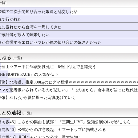
】ハズレ店の烙印を押される運命、その正体とは？
一覧]
りのプロアイドル田村真佑ちゃん！！！【乃木坂46】
婚式の二次会で知り合った娘達と乱交した話
からん。その従姉夫売に離婚話が持ち上がったが夫売仲がどうのでは...
所属の長友佑都が東京のJ1開幕戦に来場「みなさまへご挨拶させて...
れて行かれた
僚が異例転出へ 官邸幹部「協力的でなかったから」 [8/6]
生に疲れたから台湾を一周してきた
つけてたのに妊娠…41歳主婦が語る中絶の真実wwwww
の家計簿が原因で離婚したい
き（67）ちゃんの防災服ｗｗｗｗｗｗｗｗｗｗｗｗｗｗｗｗｗｗｗ...
切れ前に買うと満足感」集英社オンラインショップで“43億円分”...
僚が自慢するエロいセフレが俺の知り合いの嫁さんだった
本美和さんの胸がブルンブルン揺れてしまう ※gifあり
読劇」ヴィジュアル撮影！！【GIF動画あり】
んねる
[一覧]
士登山ツアー中に64歳男性死亡 8合目付近で意識失う
HE NORTH FACE」の人気が低下
画像】北海道、推定300kgのヒグマ登場ｗｗｗｗｗｗｗｗｗｗｗｗｗｗｗｗｗ
クマが悪者扱いされているのが悲しい」『北の国から』倉本聰が語った現代社
らなくなった」
画像】8月だから夏に撮った写真あげていく
まとめ速報
[一覧]
日向坂46】まさかの楽曲も披露！『三期生LIVE』愛知公演のレポがこちら
日向坂46】公式からの注意喚起、ヤフートップに掲載される
日向坂46】月刊ジャイアンツ公式、重大告知！