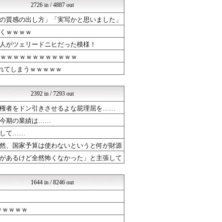
2726 in / 4887 out
ラビット速報
かたすみ速報
の質感の出し方」「実写かと思いました」
ガラパゴスジャパン - 海...
くｗｗｗｗ
ヒーローNEWS
くまニュース
人がツェリードニヒだった模様！
韓国ニュース反応まとめ
ｗｗｗｗｗｗｗｗｗｗｗｗｗ
モッコスヌ〜ン
れてしまうｗｗｗｗｗ
なんJクエスト
軍事・ミリタリー速報☆彡
国難にあってもの申す！！
2392 in / 7293 out
VIPPER速報
U-1 NEWS.
権者をドン引きさせるよな屁理屈を……
なんJクエスト
今期の業績は……
坂道情報通～乃木坂46まと...
して……
とりのまるやき（保守）
【サッカー まとめ】サカラ...
然、国家予算は使わないというと何が財源
コノユビニュース｜みんなの...
があるけど全然怖くなかった」と主張して
芸能人の気になる噂
芸能人の気になる噂
芸能人の気になる噂
1644 in / 8246 out
芸能人ニュース速報
なんJクエスト
バズッター速報
ｗｗｗｗｗ
海外の反応スポーツ