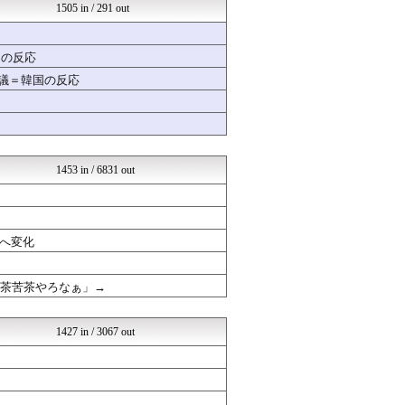
ガールズVIPまとめ
1505 in / 291 out
国難にあってもの申す！！
ガールズVIPまとめ
ラビット速報
国の反応
ガールズVIPまとめ
物議＝韓国の反応
ガールズVIPまとめ
ガールズVIPまとめ
mashlife通信
芸能人の気になる噂
坂道情報通～乃木坂46まと...
おーるじゃんる
1453 in / 6831 out
ガールズVIPまとめ
ガールズVIPまとめ
広島東洋カープまとめブログ...
軍事・ミリタリー速報☆彡
へ変化
まとめABC
芸能人ニュース速報
芸能人の気になる噂
滅茶苦茶やろなぁ」→
VIPPER速報
おいしいまとめ
もきゅ速(*´ω`*)人(...
1427 in / 3067 out
まとめCUP
NEWSまとめもりー｜2c...
結婚・恋愛ニュースぷらす
ゲーハーの窓