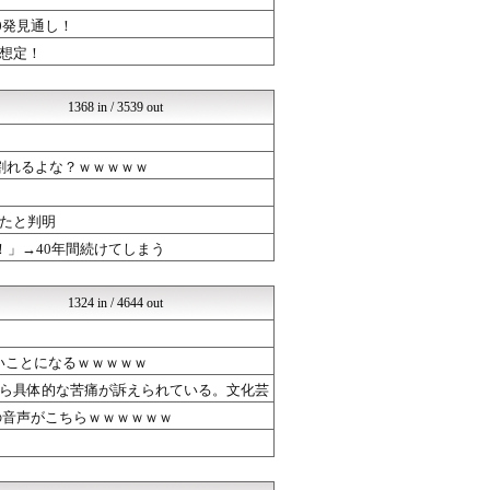
なんJミュージアム
コノユビニュース｜みんなの...
0発見通し！
U-1 NEWS.
想定！
修羅場ライフ速報
女子アナお宝画像速報－5c...
不思議.net - 5ch...
1368 in / 3539 out
Zチャンネル＠VIP
いたしん！
修羅の華-家庭・生活まとめ
割れるよな？ｗｗｗｗｗ
汎用型自作PCまとめ
常識的に考えた
たと判明
ウマ娘うまぴょい速報
哲学ニュースnwk
！」→40年間続けてしまう
SSまにあっくす！
日刊やきう速報
ゆるゲーマー遅報
1324 in / 4644 out
オレ的ゲーム速報＠刃
│米国株ETFまとめ速報
ほんわかMkⅡ
いことになるｗｗｗｗｗ
かぞくちゃんねる
ら具体的な苦痛が訴えられている。文化芸
ポーランドボール 翻訳
の音声がこちらｗｗｗｗｗｗ
くまニュース
ラブライブ！まとめブログ ...
韓国ニュース反応まとめ
やる夫まとめくす