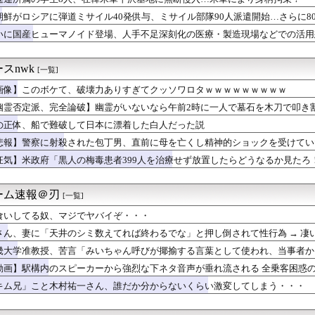
JKさん、限界突破ｗｗｗwｗｗｗｗｗｗｗｗ❤
新選組、「いのちの党」に改名
朝鮮がロシアに弾道ミサイル40発供与、ミサイル部隊90人派遣開始…さらに8
た左派の社会学者、イオン爆発事故の例のテナントに理解を示して…...
いに国産ヒューマノイド登場、人手不足深刻化の医療・製造現場などでの活用
店で店内で買った水を使って薬を飲んだら怒られた。「持ち込み禁止...
だらしない体型の女子が好きなやついる？
ンツギリギリ見えない写真載せるわ⇒ｗｗｗｗｗｗｗｗ
スnwk
[一覧]
、「更生」という概念を否定してしまう
画像】このボケて、破壊力ありすぎてクッソワロタｗｗｗｗｗｗｗｗｗ
娯楽がこれwwwwww
毎日暴言を吐いてた兄が今では兄嫁に「うちの母を見習え！」と迫り...
幽霊否定派、完全論破】幽霊がいないなら午前2時に一人で墓石を木刀で叩き
マホゲームなにかある？
の正体、船で難破して日本に漂着した白人だった説
どの成果ない」 ゼレンスキー氏が日本の支援に不満を表明
ットにいる武豊騎手とルメール騎手 紹介文おかしくね？
悲報】警察に射殺された包丁男、直前に母を亡くし精神的ショックを受けてい
ケて、破壊力ありすぎてクッソワロタｗｗｗｗｗｗｗｗｗ
狂気】米政府「黒人の梅毒患者399人を治療せず放置したらどうなるか見たろ
】咲「宮守の控え室でかわいがられた……」
Aクラスまで3ゲーム差wwwwwwwww
ちゃん・のあ先輩・もちづきさん「結婚してください！」←どうする？
ーム速報＠刃
[一覧]
苦言「みいちゃん呼びが揶揄する言葉として使われ、当事者から具体...
食いしてる奴、マジでヤバイぞ・・・
糧4-6月期経常利益、前年同期比97.7％減の0.7億円に減益
状】アプリ版で配信開始 伝説のクソゲーだよ。
さん、妻に「天井のシミ数えてれば終わるでな」と押し倒されて性行為 → 凄
るけど、代理出産ありだと思う。そういう仕事あるならやってみたい
畿大学准教授、苦言「みいちゃん呼びが揶揄する言葉として使われ、当事者か
ポーランドの歴史の概要【ポーランドボール】
は人を傷つけてもよい。ただし、傷つけ方がある」
動画】駅構内のスピーカーから強烈な下ネタ音声が垂れ流される 全乗客困惑
を売った」古本屋の張り紙が話題に
すみれちゃんのお尻を意味もなく叩いてそうなキャラ【Liella...
キム兄」こと木村祐一さん、誰だか分からないくらい激変してしまう・・・
7.7億ウォンが16人…自動選択15か所、手動1か所」→「毎...
 第１８０話