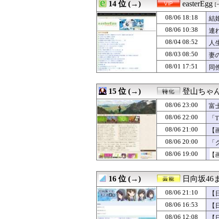
08/07 01:00
14 位 (→)
【フードコート
easterEgg
[
08/07 00:59
ポーズてんこ盛
08/06 18:18
結
08/07 00:57
嫁の従姉が神経分
08/07 00:55
08/06 10:38
【悲報】W杯後無
連
08/07 00:55
エース級の財務官
08/04 08:52
人
08/07 00:50
【修羅場】避妊具
08/03 08:50
妻
08/07 00:50
【画像】片山さつ
08/07 00:50
ネット販売…「品
08/01 17:51
同
08/07 00:48
【画像】卓球の張
08/07 00:47
堤礼実アナ 「朗
15 位 (→)
登山ちゃ
08/06 23:00
富
08/06 22:00
「T
08/06 21:00
【
08/06 20:00
「
ま
08/06 19:00
【
16 位 (→)
日向坂46
08/06 21:10
【
08/06 16:53
【
08/06 12:08
【