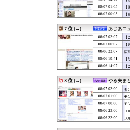
08/07 02:15
幼少ワイ「ワイ
08/07 02:15
FE万紫千紅さん
08/07 01:05
【
08/07 02:15
SEXに10万円
08/07 00:05
【
08/07 02:12
【悲報】日本の
08/07 02:11
【悲報】ナイナイ
08/07 02:07
【凶気】ウガンダ
7 位 (→)
あじあニ
08/07 02:07
【ニュース】日本
08/07 02:05
08/07 02:07
【画像】道頓堀女子
【
08/07 02:05
【動画】全男子
08/07 00:07
【
08/07 02:03
【動画】謎の女
08/06 22:07
広
08/07 02:03
【速報】れいわ
08/07 02:02
【朗報】カプコン
08/06 19:41
【
08/07 02:02
アイナが乗って
08/06 14:07
【
08/07 02:02
（ ´_ゝ`）中
08/07 02:00
にこ「10円足り
08/07 02:00
骨延長手術「0.
8 位 (→)
やる夫ま
08/07 02:00
PCエンジンの名
08/07 02:00
08/07 02:00
モバP「泣き虫ユ
モ
08/07 02:00
【怒り】自宅の隣
08/07 01:00
モ
08/07 02:00
福戸あやアナ 
08/07 00:00
モ
08/07 02:00
【ラブライブ！
08/07 02:00
韓国人「江南の産
08/06 23:00
T
08/07 02:00
モンハン自衛隊
08/06 22:00
T
08/07 02:00
【フランス人の日
08/07 01:57
名古屋が好き