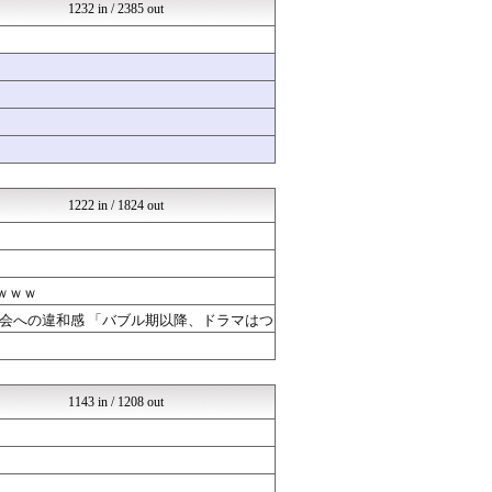
モッコスヌ〜ン
1232 in / 2385 out
坂道情報通～乃木坂46まと...
はーとらいふ -出会い・子...
【サッカー まとめ】サカラ...
国難にあってもの申す！！
気団まとめ-噫無情-｜嫁・...
ラビット速報
国難にあってもの申す！！
アナ速‐女子アナ画像速報
芸能人の気になる噂
1222 in / 1824 out
ｗｗｗ
会への違和感 「バブル期以降、ドラマはつ
1143 in / 1208 out