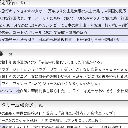
原則「堅持しながら」→「堅持しつつ」→「堅持しており」。記者が...
反応通信
[一覧]
ア旅行先ランキング、日本はタイ、インドネシアに次いで3位ランク...
作るのは大変。簡単とか言ってる奴はエアプ」
本旅行キャンセルすべきか…1万年ぶり史上最大級の火山の兆し＝韓国の反応
ゃん、とち狂ったツイートをするｗｗｗｗｗｗｗｗｗｗｗ
気力な韓国代表、オーストリアにも0-1で敗北…3月のAマッチは2敗で終＝韓
る夜』で “男の子ママ” が子育ての強烈エピソード披露も…「性...
.1節がある月なのに…3月のカレンダーに日本の富士山・大阪城・桜が描かれ
が1ミリもない都道府県
身強調の「過激すぎる三角水着」公開でネットざわつき
国代表、コートジボワールに0対4で完敗＝韓国の反応
４）「私は陰キャ。人と話したくないので家に引きこもってPCでア...
国が独島を不法占拠？…日本の高校新教科書、また強引な主張＝韓国の反応
 3勝1敗 4QS K/BB10.00
要欄が凄すぎるｗｗｗ 【乃木坂46】
本】福岡酸素「配管が損傷しガス漏れ、着火した可能性」高圧ガス保...
速報
[一覧]
悲報】加藤小夏(おなつ)「演技中に惚れてしまった俳優がいる」
いアスリート調査 1位 W杯でインスタフォロワー127万増 ...
落も3位が射程圏内。新井監督「特別な日の試合だったので負けて悔...
サウダージ」とかいうサウダージでしか聞いたことない言葉ｗｗｗｗｗｗｗｗ
生8人、在韓米軍平沢基地に無断侵入…米軍により身柄拘束！
悲報】今のアニメ、女に自分の趣味をやらせる系から女に池沼役をやらせる系
題視してる人ら一定数いるけどさ
援金詐欺」に注意喚起 令和8年熊本地震関連
少ワイ「ワインってぶどうジュースの上位互換なんやろなぁ」
ドルさん、売れるためにここまでしなきゃいけないと判明……………...
水ハウス「地面師に55億円騙し取られた…」ワイ「はえーかわいそう…会社
師に55億円騙し取られた…」ワイ「はえーかわいそう…会社滅茶苦...
の
乗員、ドスケベDVDで限界露出してしまうwwwww小山玲奈、...
リタリー速報☆彡
[一覧]
いするはずなのに、初めてデリ呼んで嬢を嗅いだらwww
本の商船が中国に臨検された場合は「台湾軍が対応」と台湾軍トップ！
ラにバッチリ映った55歳露出魔「身に覚えがありません」と容疑を...
実家でご飯を頂いたんだが、すき焼きの肉が鶏肉だった
ペースXのロケット残骸、月面に衝突か…ファルコン9の上段！
全クリしたんだが
進連所属の学生8人、在韓米軍平沢基地に無断侵入…米軍により身柄拘束！