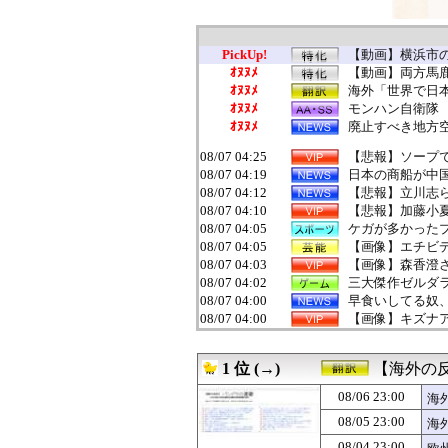
PickUp!
【動画】横浜市
ｵﾇﾇﾒ
【動画】両方馬
ｵﾇﾇﾒ
海外「世界で日本
ｵﾇﾇﾒ
モンハン自衛隊
ｵﾇﾇﾒ
廃止すべき地方
08/07 04:25
【悲報】ソープで
08/07 04:19
日本の商船が中
08/07 04:12
【悲報】立川志
08/07 04:10
【悲報】加藤小夏
08/07 04:05
ケガが多かった
08/07 04:05
【画像】エチビ
08/07 04:03
【画像】森香澄さ
08/07 04:02
三大傑作ゼルダライク「
08/07 04:00
早食いしてる奴
08/07 04:00
【画像】キズナアイ
08/07 04:00
劇団員やってる
08/07 04:00
【ラブライブ！】
1 位 (→)
【海外の
08/07 03:58
【朗報】中村敬斗
08/07 03:55
三重県警察 鈴鹿
08/06 23:00
海
08/07 03:51
SpaceX、米
08/05 23:00
海
08/07 03:43
【困惑】ケンドー
08/07 03:41
消費税減税をなん
08/04 23:00