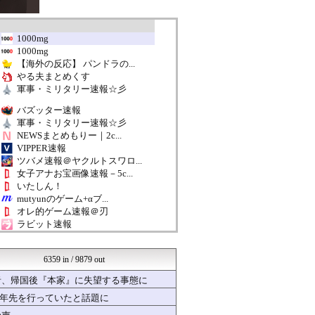
1000mg
1000mg
【海外の反応】 パンドラの...
やる夫まとめくす
軍事・ミリタリー速報☆彡
バズッター速報
軍事・ミリタリー速報☆彡
NEWSまとめもりー｜2c...
VIPPER速報
ツバメ速報＠ヤクルトスワロ...
女子アナお宝画像速報－5c...
いたしん！
mutyunのゲーム+αブ...
オレ的ゲーム速報＠刃
ラビット速報
ネラーボイス
ラブライブ！まとめブログ ...
6359 in / 9879 out
なんJクエスト
国難にあってもの申す！！
者、帰国後『本家』に失望する事態に
もえるあじあ(･∀･)
十年先を行っていたと話題に
なんJクエスト
U-1 NEWS.