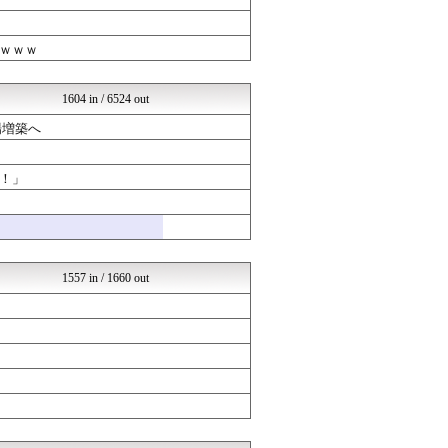
VIPPER速報
げぇ速
まとめCUP
ｗｗｗ
NEWSまとめもりー｜2c...
なんJクエスト
【サッカー まとめ】サカラ...
1604 in / 6524 out
あじあニュースちゃんねる
不思議.net - 5ch...
場増築へ
女子アナお宝画像速報－5c...
いたしん！
！」
Zチャンネル＠VIP
mutyunのゲーム+αブ...
GUNDAM.LOG｜ガン...
もえるあじあ(･∀･)
えすえすゲー速報
ネラーボイス
1557 in / 1660 out
竜速（りゅうそく）
SSまにあっくす！
常識的に考えた
アナきゃぷ速報
ラブライブ！まとめブログ ...
韓国ニュース反応まとめ
やる夫まとめくす
モッコスヌ〜ン
ガールズVIPまとめ