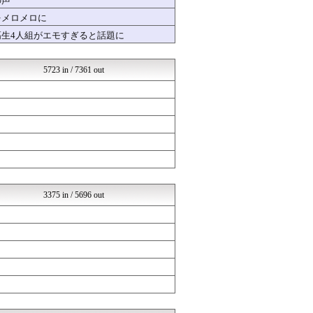
の声
やる夫スレ本棚
をメロメロに
やる夫スレ本棚
高生4人組がエモすぎると話題に
やる夫スレ本棚
やる夫スレ本棚
やる夫スレ本棚
5723 in / 7361 out
やる夫スレ本棚
VIPPER速報
芸能人ニュース速報
芸能人の気になる噂
おいしいまとめ
なんJクエスト
芸能人の気になる噂
バズッター速報
やる夫スレ本棚
やる夫スレ本棚
3375 in / 5696 out
まとめCUP
NEWSまとめもりー｜2c...
なんJクエスト
おーるじゃんる
コノユビニュース｜みんなの...
女子アナお宝画像速報－5c...
Zチャンネル＠VIP
オレ的ゲーム速報＠刃
常識的に考えた
ラブライブ！まとめブログ ...