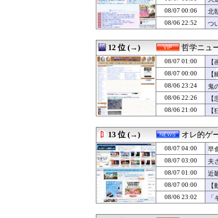
08/07 01:10
【画像】爆乳素人
08/07 00:06
08/07 01:09
【政治】れいわ
北
08/07 01:09
ミヤネ屋に出演し
08/06 22:52
つ
08/07 01:06
某ファストフード
08/07 01:05
【画像】こんな
08/07 01:05
【画像】私のパ
12 位 (→)
哲学ニュー
08/07 01:03
【悲報】小学館
08/07 01:00
【
08/07 01:03
アメリカ底辺層の
08/07 01:03
反抗期の頃に母に
08/07 00:00
【
08/07 01:01
今始めどきのス
08/06 23:24
鬼
08/07 01:00
「期待されたほ
08/06 22:26
08/07 01:00
【競馬】アスコ
【
08/07 01:00
【画像】このボ
08/06 21:00
【
08/07 01:00
【咲-Saki-
08/07 01:00
中日ドラゴンズ、
08/07 01:00
ヤニネコ・みぃ
13 位 (→)
オレ的ゲ
08/07 01:00
近畿大学准教授、
08/07 04:00
早
08/07 01:00
米穀商社の木徳神
08/07 01:00
【たけしの挑戦
08/07 03:00
夫
08/07 01:00
匿名だからいえ
08/07 01:00
近
08/07 01:00
【ポーランド】
術
08/07 00:00
【
08/07 01:00
「承認欲求に魂
08/07 01:00
【ラブライブ！】
08/06 23:02
「
08/07 01:00
韓国人「ロト1等1
08/07 01:00
モンハン自衛隊