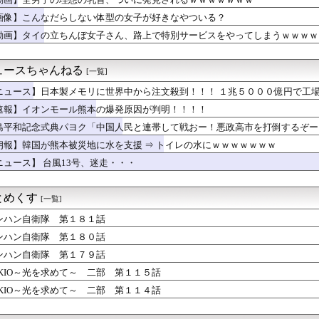
ンってぶどうジュースの上位互換なんやろなぁ」
、巨乳美少女を出してしまうｗｗ
画像】こんなだらしない体型の女子が好きなやついる？
払ってしまったらこうなるwww
動画】タイの立ちんぼ女子さん、路上で特別サービスをやってしまうｗｗｗｗ
歴史、ついに『崩壊』してしまう・・・・・
岡村さん「言ってくれたら済む話やん」なるみさん「バイトやったら...
サッカー界に衝撃 若き主将が死去 携帯電話強盗に抵抗した末に石...
ュースちゃんねる
[一覧]
製メモリに世界中から注文殺到！！！ １兆５０００億円で工場増築...
「暑すぎて服脱ごうかと思った」･･････････ﾊﾟｼｬｯ...
ニュース】日本製メモリに世界中から注文殺到！！！ １兆５０００億円で工
の理想の乳首、ついに発見されるｗｗｗｗｗｗｗ
速報】イオンモール熊本の爆発原因が判明！！！！
剣士が陰好み
島平和記念式典パヨク「中国人民と連帯して戦おー！悪政高市を打倒するぞー
新選組、さん、「いのちの党」に改名ｗｗｗｗ
「デジタル販売が約9割、ディスク市場縮小の大きな影響は想定して...
朗報】韓国が熊本被災地に水を支援 ⇒ トイレの水にｗｗｗｗｗｗｗ
いた「高機動試作型ザク」ってよく考えると時系列がおかしいな
ニュース】 台風13号、迷走・・・
道・立憲・公明、国会内で「熊本地震対策本部会議」各省庁からヒア...
ないにこ……」
2％の確率で一生歩けない体になるけど足が10cm伸びます」←コ...
とめくす
[一覧]
作イース1・2しかない😭
ッキ」
ンハン自衛隊 第１８１話
が突然民泊に…騒音や誤配達で住民から悲鳴 特区民泊を導入した東...
ンハン自衛隊 第１８０話
脇チラ見え！！
ンハン自衛隊 第１７９話
】予定立てるの苦手なので行き当たりばったりの旅行しかできません
後ケア施設、特室は1日360万ウォン！出産直後に家計が傾く」と...
OKIO～光を求めて～ 二部 第１１５話
 第１８１話
OKIO～光を求めて～ 二部 第１１４話
本好き】中国人女性が「日本人と間違われた」衝撃エピソードが示す...