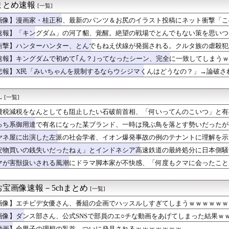
まとめ速報
[一覧]
で有名な川上産業、社名を「プチプチ株式会社」に変更wwwww
イル発射 EEZ外に落下
画像】漫画家・桂正和、最新のパンツ＆お尻のイラスト投稿にネット衝撃「こ
者が猫の寿命を2倍に上げる注射剤を開発。これこそノーベル賞だろ...
速報】「キングダム」の河了貂、覚醒。絶望の戦場でとんでもない策を思いつ
ズ】ライトセーバーって握りづらそうだよね…
あるある第1位がこれ
衝撃】ハンターハンター、とんでもねえ伏線が発掘される。クルタ族の虐殺犯
ンソク、地方選挙で基礎議員1議席のみ獲得し『全て私の責任』と頭...
速報】キングダムで初めて｢ん？｣ってなったシーン、完全に一致してしまう
人が騒ぐ「水洗い」は予備洗浄だった！日本の飲食店の衛生習慣を解説
悲報】X民「みいちゃんを規制するならウシジマくんはどうなの？」→論破さ
グ竹山さん、消費税減税失敗→増税の流れを想像「次誰が総理やりた...
ケット残骸、月面に衝突か…ファルコン9の上段！
おむつ交換で噛みつかれ」看護助手の男を逮捕 90歳入院患者の顔...
.
[一覧]
ニメ、女に自分の趣味をやらせる系から女に池沼役をやらせる系へ変化
有名になった某ブランド、一時は飛ぶ鳥を落とす勢いだったが今期の...
費税減税をなんとしても阻止したい石破前首相、「何いってんのこいつ」と有
夫さん「人間の本音としてブサイクを見たら不愉快になる。この責任...
っち系御用達で有名になった某ブランド、一時は飛ぶ鳥を落とす勢いだったが
の瞳が綺麗すぎて吸い込まれる！！！【乃木坂46】
限定の消費減税「確実に戻す」発言は「私の覚悟」
ヤネ屋に出演した左派の社会学者、イオン爆発事故の例のテナントに理解を示
ゆうか（元・小倉優香）が水着グラビア復帰ｗｗｗｗｗ
安物買いの銭失いだったねぇ」とインドネシア高速鉄道の最終処分に日本側騒
製造販売している川上産業、「プチプチ株式会社」に社名変更
んだ？
マが害獣扱いされる風潮にドラマ脚本家が不快感、「何度もクマに会ったこと
子のバスト一覧ｗｗｗｗｗｗｗｗｗｗｗｗwｗｗｗｗ
り……
ー女優・三浦恵理子、全裸ナマ乳がHすぎる
のTikToker可愛すぎｗｗｗｗｗ
宝画像速報－5chまとめ
[一覧]
大介『マッチング TRUE LOVE』特別映像解禁
作者・亜月ねねさんがここから逆転する方法・・・・・・・・・
画像】エチビデ女優さん、番組の企画でハッスルしすぎてしまうｗｗｗｗｗｗ
風俗事情をご覧くださいｗｗｗｗｗｗｗｗｗｗwwww
画像】ダンス部さん、公式SNSで部員のエ○チな動画をあげてしまった結果ｗ
の引退後の姿に世界が騒然！←「これは素晴らしい！」（海外の反応...
動画】全男子の理想の乳首、ついに発見されるｗｗｗｗｗｗｗ