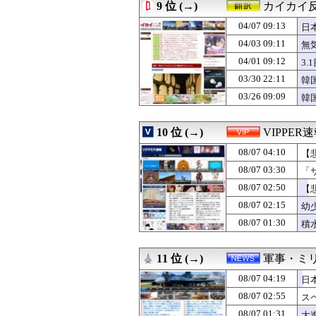
08/07 01:55
高市総理の非核三
9 位 (→)
カイカイ
08/07 01:55
欧州旅行者のアジ
04/07 09:13
08/07 01:51
女性「そうめん
日
08/07 01:50
【悲報】クロち
04/03 09:11
無
08/07 01:49
『上田と女が吠え
04/01 09:12
3
08/07 01:47
麺類のイメージ
08/07 01:43
野村周平、下半
03/30 22:11
韓
08/07 01:41
女優・南沙良（２
03/26 09:09
韓
08/07 01:41
涌井秀章(40) 2.88
08/07 01:40
今回もパテレの概
08/07 01:40
【イオンモール熊
10 位 (→)
VIPPER
08/07 01:39
交際解消の定義
08/07 04:10
【
08/07 01:37
中村敬斗 かっこい
08/07 01:36
カープ、最下位転
08/07 03:30
「
08/07 01:31
大進連所属の学
08/07 02:50
【
08/07 01:31
移民を過剰に問
08/07 01:30
08/07 02:15
メルカリが「義
幼
08/07 01:30
【動画】地下アイ
08/07 01:30
積
08/07 01:30
積水ハウス「地面
08/07 01:26
焼肉屋で頼むも
08/07 01:25
Gカップの現役添
11 位 (→)
軍事・ミ
08/07 01:15
女子っていい匂
08/07 04:19
日
08/07 01:12
【悲報】防犯カメ
08/07 01:10
【料理】彼女の
08/07 02:55
ス
08/07 01:10
ブラッドボーン
08/07 01:31
大