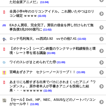
た社会派アニメだ」
(11:04)
全員小学4年のロリコンアイドル。これ開いたやつはロリ
コン確定 ｗｗｗｗ
(11:03)
EAさん買収、完全完了。買収の借金を押し付けられて無
事負債3兆2000億円に
(11:02)
ロッテ毛利海大、vs西武0.92 vsその他7.41
(11:02)
【ポケチャン】シーズン終盤のランクマッチ戦績報告と環
境・レート帯を巡る議論
(11:00)
ワイのスレがまとめられてた🥺
(11:00)
宮﨑あずさアナ セクシーノースリーブ！！
(11:00)
あまりにも酷すぎる出来でバカにされまくったアニメ『ワ
ンダンス』、原作者本人が手書きアニメを投稿した結
果・・・ｗｗｗｗｗｗ
(11:00)
【セール】Dell、HP、NEC、ASUSなどのノートパソコン
がセール中！
(11:00)