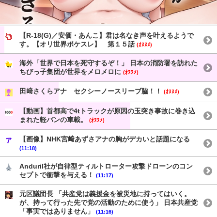
【R-18(G)／安価・あんこ】君は名なき声を叶えるようで
す。【オリ世界ポケスレ】 第１５話
(ｵﾇﾇﾒ)
海外「世界で日本を死守するぞ！」 日本の消防署を訪れた
ちびっ子集団が世界をメロメロに
(ｵﾇﾇﾒ)
田﨑さくらアナ セクシーノースリーブ脇！！
(ｵﾇﾇﾒ)
【動画】首都高で4tトラックが原因の玉突き事故に巻き込
まれた軽バンの車載。
(ｵﾇﾇﾒ)
【画像】NHK宮﨑あずさアナの胸がデカいと話題になる
(11:18)
Anduril社が自律型ティルトローター攻撃ドローンのコン
セプトで衝撃を与える！
(11:17)
元区議団長 「共産党は義援金を被災地に持ってはいく。
が、持って行った先で党の活動のために使う」 日本共産党
「事実ではありません」
(11:16)