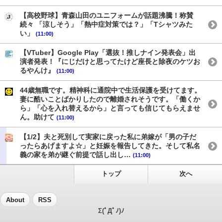
【高校野球】青森山田のユニフォームが話題沸騰！称賛
続々 「涼しそう」「熱中症対策では？」「Tシャツみた
い」
(11:00)
【VTuber】Google Play「選抜！推しナイン発表会」出
演者発表！『にじだけと思ってたけど座長と除夜のケツお
るやんけ』
(11:00)
44歳無職です。精神科に通院中で生活保護を受けてます。
妻に酷いことばかりしたので離婚されそうです。「働くか
ら」「心を入れ替えるから」と言っても信じてもらえませ
ん。助けて
(11:00)
【1/2】夫と死別して実家に戻った私に弟嫁が「男の子だ
ったらあげますよ☆」と妊娠を報告してきた。そして私名
義の家を弟が継ぐ前提で話し出し…
(11:00)
トップ
次へ
About
RSS
Σ(ﾟДﾟﾉ)ﾉ