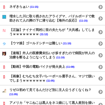
ネギきらぁい
(11:15)
増水した川に取り残されたアライグマ、パドルボードで救
助されて人の脚の下に潜り込む【海外の反応】
(11:15)
【正論】ナイナイ岡村に世の夫たちが『大共感』してしま
うｗｗｗｗｗｗｗｗ
(11:12)
【ウマ娘】ゴールドシチーは難しい
(11:10)
【速報】外人の医療費未払いが多すぎたので病院が外人の
治療を断るようになってしまう
(11:10)
【動画】中国の電動バイクが発火炎上
(11:08)
【画像】むちむち女子バレーボール選手さん、マジで脱い
でしまうｗｗｗｗｗｗｗ
(11:05)
リゼロ初めて見てるんだけど別に主人公うざくなくね？
(11:05)
アメリカ「ヤニねこは黒人をネコ娘にして黒人差別を描い