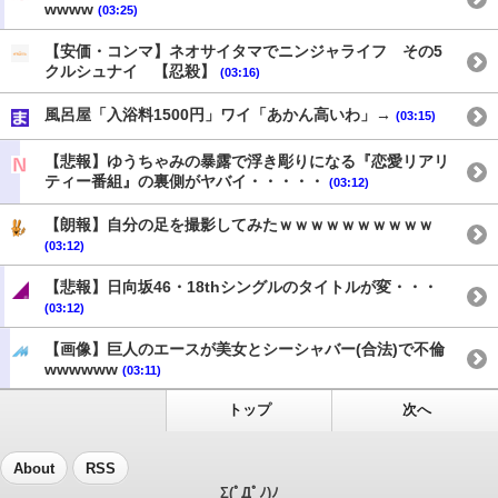
wwww
(03:25)
【安価・コンマ】ネオサイタマでニンジャライフ その5
クルシュナイ 【忍殺】
(03:16)
風呂屋「入浴料1500円」ワイ「あかん高いわ」→
(03:15)
【悲報】ゆうちゃみの暴露で浮き彫りになる『恋愛リアリ
ティー番組』の裏側がヤバイ・・・・・
(03:12)
【朗報】自分の足を撮影してみたｗｗｗｗｗｗｗｗｗｗ
(03:12)
【悲報】日向坂46・18thシングルのタイトルが変・・・
(03:12)
【画像】巨人のエースが美女とシーシャバー(合法)で不倫
wwwwww
(03:11)
トップ
次へ
About
RSS
Σ(ﾟДﾟﾉ)ﾉ