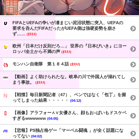
FIFAとUEFAの争いが凄まじい泥沼状態に突入、UEFAの
要求を呑んだFIFAだったがUEFA側は強硬姿勢を崩さ
ず……
(ｵﾇﾇﾒ)
欧州「日本だけ反則だろ…」 世界の『日本びいき』にヨー
ロッパ全土から不満の声
(ｵﾇﾇﾒ)
モンハン自衛隊 第１８４話
(ｵﾇﾇﾒ)
【動画】よく助けられたな。岐阜の川で外国人が溺れてし
まう事故。
(ｵﾇﾇﾒ)
【戦慄】毎日新聞記者（47）、ペンではなく「包丁」を握
ってしまった結果・・・・・
(04:12)
【画像】アラフォー∧∨女優さん、顔もお○ぱいもドスケベ
すぎるwwwwww
(04:05)
【悲報】PS独占格ゲー「マーベル闘魂 」が全く話題にな
ってない
(04:02)