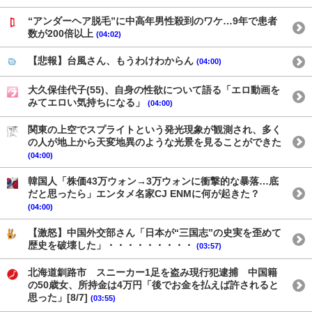
“アンダーヘア脱毛”に中高年男性殺到のワケ…9年で患者
数が200倍以上
(04:02)
【悲報】台風さん、もうわけわからん
(04:00)
大久保佳代子(55)、自身の性欲について語る「エロ動画を
みてエロい気持ちになる」
(04:00)
関東の上空でスプライトという発光現象が観測され、多く
の人が地上から天変地異のような光景を見ることができた
(04:00)
韓国人「株価43万ウォン→3万ウォンに衝撃的な暴落…底
だと思ったら」エンタメ名家CJ ENMに何が起きた？
(04:00)
【激怒】中国外交部さん「日本が“三国志”の史実を歪めて
歴史を破壊した」・・・・・・・・・
(03:57)
北海道釧路市 スニーカー1足を盗み現行犯逮捕 中国籍
の50歳女、所持金は4万円「後でお金を払えば許されると
思った」[8/7]
(03:55)