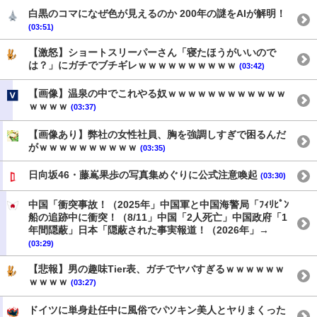
白黒のコマになぜ色が見えるのか 200年の謎をAIが解明！
(03:51)
【激怒】ショートスリーパーさん「寝たほうがいいので
は？」にガチでブチギレｗｗｗｗｗｗｗｗｗｗ
(03:42)
【画像】温泉の中でこれやる奴ｗｗｗｗｗｗｗｗｗｗｗｗ
ｗｗｗｗ
(03:37)
【画像あり】弊社の女性社員、胸を強調しすぎで困るんだ
がｗｗｗｗｗｗｗｗｗｗ
(03:35)
日向坂46・藤嶌果歩の写真集めぐりに公式注意喚起
(03:30)
中国「衝突事故！（2025年」中国軍と中国海警局「ﾌｨﾘﾋﾟﾝ
船の追跡中に衝突！（8/11」中国「2人死亡」中国政府「1
年間隠蔽」日本「隠蔽された事実報道！（2026年」→
(03:29)
【悲報】男の趣味Tier表、ガチでヤバすぎるｗｗｗｗｗｗ
ｗｗｗｗ
(03:27)
ドイツに単身赴任中に風俗でパツキン美人とヤりまくった