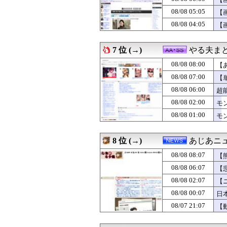
08/08 07:25
みんな知ってた
08/08 07:21
39歳DF長友佑
08/08 05:05
【
08/08 07:21
大谷翔平の今季
08/08 04:05
【
08/08 07:19
【画像】大物You
08/08 07:15
【悲報】トレパク
08/08 07:15
中居正広「俺が
7 位 (→)
やる夫ま
08/08 07:15
住宅営業マン「あ
08/08 07:13
08/08 08:00
⚠WARNING!
【
08/08 07:12
嫁の料理がクソま
08/08 07:00
【
08/08 07:12
【特撮】アニメ
08/08 06:00
超
08/08 07:12
【画像】イオン
08/08 07:11
【悲報】サッカ
08/08 02:00
モ
08/08 07:10
【画像】女教師「
08/08 01:00
モ
08/08 07:10
【衝撃】3ヶ月で
08/08 07:10
【ウマ娘】カラ
08/08 07:10
【BBC】AI使
8 位 (→)
あじあニ
08/08 07:08
【動画】これはひ
08/08 08:07
08/08 07:06
ネット投票がない
【
08/08 07:06
お見合い相手との
08/08 06:07
【
08/08 07:05
韓国人「韓国サッ
08/08 02:07
【
08/08 07:05
【新星】日本に
08/08 07:05
【速報】140k
08/08 00:07
日
08/08 07:05
【画像】24歳の
08/07 21:07
【
08/08 07:05
『クロノトリガ
08/08 07:03
【画像】井口裕