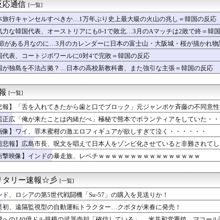
った彼は歴代の元カノが全員7歳年上で、私にも「今時は共働きが普...
反応通信
[一覧]
ガールおパンツ丸出し
数の9割が過去作？カプコン好決算で驚異的な“リピート販売”の成...
本旅行キャンセルすべきか…1万年ぶり史上最大級の火山の兆し＝韓国の反応
界の上級国民はなぜ地球に執着するのか
気力な韓国代表、オーストリアにも0-1で敗北…3月のAマッチは2敗で終＝韓
円安なのに人口少ない台湾と韓国に抜かれ日本沈没死亡
.1節がある月なのに…3月のカレンダーに日本の富士山・大阪城・桜が描かれ
「知るか」の声！ 中東の嵐は自業自得？（海外の反応）
ース級の財務官僚・一松旬氏が“異例転出”へ 官邸幹部「協力的で...
国代表、コートジボワールに0対4で完敗＝韓国の反応
ちのん、ふてのんと化す。
国が独島を不法占拠？…日本の高校新教科書、また強引な主張＝韓国の反応
の100万円超え うちも有名メーカーで上場企業だが 社内格差が...
熊本に寄せ書き書こうとか言い出した
K Music、公式サイトをリニューアル！『こうして見るとR...
速報
[一覧]
テリーはマジでなんで阿倍と勝負したん？意味わからんわ
悲報】「舌を入れてきたから歯と口でブロック」元ジャンポケ斉藤の不同意性
】フミコって可愛くね？
多いです、客層いいです、量多いです」←こいつの弱点
居正広「俺が来たことは内緒だべ」極秘で熊本でボランティアをしていた・・
に傷をつけた。管理人さんに連絡したらその家の親が来て謝ってくれ...
画像】ワイ、罪木蜜柑の激エロフィギュアが欲しすぎて泣く・・・・・・
俺のアカウントで一番気持ち悪いポストを教えて」→超火力の回答に...
『ぶってえ下半身』、大変なことになってるって...
超悲報】広島市長、呪文を唱えて日本人をゾンビ化させていると非難されてし
れには布団は入ってません」
衝撃映像】インドの暴走族、レベチｗｗｗｗｗｗｗｗｗｗｗｗｗｗｗｗ
外国人受け入れ反対」大幅増 若い世代で多く
リカ人？”と聞かれて”ウ...
たらベッドが360度グルグル…」ハン・ガインを苦しめた『あの病...
リタリー速報☆彡
[一覧]
「新宿の自販機、うちの飲み物だらけ」
ンド、ロシアの第5世代戦闘機「Su-57」の購入を見送りか！
は無人島を脱出したいようです【朝それ】
乃木坂配信中に一ノ瀬美空が登場wwwwwwwww
産初、遠隔監視型の自動運転トラクター…クボタが来春に発売！
超脱税疑い 詐取金で競艇か、国税当局
湾への140億ドル規模の武器売却「確信している」 …米共和党重鎮、マコー