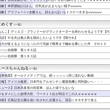
のが常識 〜 【国際】韓国サッカーのイメージが墜落
都 現役続行！ FC東京と再契約 J1初制覇で恩返し誓う 今日...
画像】本田望結(22)さん、巨乳化が止まらない様子wwwww
中の投手復帰絶望か？←「打者専念で構わないぞ」（海外の反応）
画像】アラフォー∧∨女優さん、顔もお○ぱいもドスケベすぎるwwwwww
Tuber、AVと間違われて海外でバズるwww
騒動の漫画家・江口寿史氏、開き直って言い訳をしてしまう。また火...
来たことは内緒だべ」極秘で熊本でボランティアをしていた・・・
とめくす
[一覧]
っ、遅れてしまってすみませ～ん(笑)」 客「…今日、契約日です...
!⚠生成AIが「新ウイルス」設計 細菌内で増殖確認、米大学が...
あんこ】ディエゴ・ブランドーがグランドオーダーを終わらせるようです【F
ずい。昨日の献立はサラダ、しょっぱいメイン、汁物、ご飯だけ・・...
単話】やる夫は無人島を脱出したいようです【朝それ】
みたいな衣装でも着こなせるヒロインって凄くない？
能力が使えるようになったので兄妹で限界まで極める事にした件 その１０
の店頭に貼られた『ポケカの販売案内』が強気すぎると話題にｗｗｗｗ
ーの日本人審判、韓国とつるんで不正してた疑惑が浮上
ンハン自衛隊 第１８４話
よーし、先生も水着でプール清掃するわよぉー♥」ﾑﾁﾑﾁ
ンハン自衛隊 第１８３話
母1人→6児のシングルマザーになった私…その理由が壮絶すぎるｗ...
オケでさり気なく替え歌するトレーナーとそれに気づいているブーケ
い全く新しいウイルス16種類の全遺伝情報設計に初成功
ュースちゃんねる
[一覧]
どい…右折禁止なのに軽自動車が突如右折し路面電車と衝突→乗って...
時代の競馬体験とWINS
熊本地震】オールドメディアでは、絶っっっっっ対に流れない動画
2度目のデートで「余命宣告された母を安心させたい」とプロポーズ...
悲報】アメリカ政府、日本円をアルゼンチン通貨危機と同列扱いへ・・・
カー協会の接待問題が今日まで大騒ぎにならなかった理由がこちら…...
ニュース】日本共産党の街宣車、ほんと碌でもないな
現れた新星、16歳三井寺は和製イニエスタかｗｗｗｗｗ
g俺、はま寿司で食いまくるｗｗｗｗｗｗｗ（※画像あり）
本をダメにした総理大臣、ワースト１位が同点でこの人ｗｗｗｗｗｗ
女子タクシードライバーさん、めちゃくちゃ可愛いと話題にｗｗｗｗ...
動画】広島記念公園を追い出された左翼さん、流石にキモすぎて炎上
ー』面白かったわ
香、またシコらせにくる「声優の中で一番お尻が仕上がってる♡」