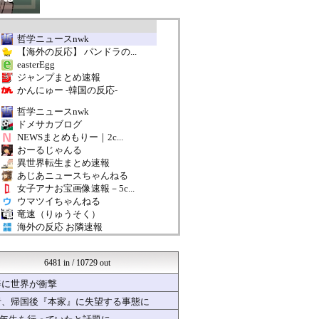
哲学ニュースnwk
【海外の反応】 パンドラの...
easterEgg
ジャンプまとめ速報
かんにゅー -韓国の反応-
哲学ニュースnwk
ドメサカブログ
NEWSまとめもりー｜2c...
おーるじゃんる
異世界転生まとめ速報
あじあニュースちゃんねる
女子アナお宝画像速報－5c...
ウマツイちゃんねる
竜速（りゅうそく）
海外の反応 お隣速報
いたしん！
mutyunのゲーム+αブ...
6481 in / 10729 out
汎用型自作PCまとめ
軍事・ミリタリー速報☆彡
姿に世界が衝撃
VIPPER速報
者、帰国後『本家』に失望する事態に
ヒロイモノ中毒
アナきゃぷ速報