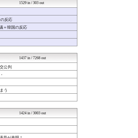
修羅の華-家庭・生活まとめ
1529 in / 303 out
いたしん！
mutyunのゲーム+αブ...
GUNDAM.LOG｜ガン...
国の反応
資格ちゃんねる
物議＝韓国の反応
世界はグーチョキパー
常識的に考えた
SSまにあっくす！
ほんわかMkⅡ
なんまめ
VTuberNews
1437 in / 7268 out
阪神タイガースちゃんねる
交公判
ラブライブ！まとめブログ ...
ネラーボイス
・
すまいる(^-^)ぶろぐ
オレ的ゲーム速報＠刃
乃木通 乃木坂46櫻坂46...
まう
登山ちゃんねる
│米国株ETFまとめ速報
Ask Reddit まと...
韓国ニュース反応まとめ
1424 in / 3003 out
ニチカン！
やる夫まとめくす
乃木坂46まとめ 乃木りん...
競馬まとめのまとめ
ル議員が表明！