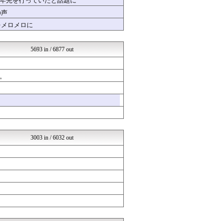
十年先を行っていたと話題に
オレ的ゲーム速報＠刃
の声
かぞくちゃんねる
をメロメロに
登山ちゃんねる
│米国株ETFまとめ速報
ラブライブ！まとめブログ ...
5693 in / 6877 out
気になる芸能まとめ
なんまめ
乃木通 乃木坂46櫻坂46...
。
韓国ニュース反応まとめ
ニチカン！
やる夫まとめくす
ハナミズキの韓国ブログ[海...
ネトウヨにゅーす
くまニュース
乃木坂46まとめ 乃木りん...
3003 in / 6032 out
海外のお前ら 海外の反応
ハウメニージャパン！
国難にあってもの申す！！
やみ速@なんJ西武まとめ
【サッカー まとめ】サカラ...
もきゅ速(*´ω`*)人(...
もえるあじあ(･∀･)
気団まとめ-噫無情-｜嫁・...
とらほー速報
(*ﾟ∀ﾟ)ゞカガクニュー...