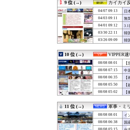
08/08 07:03
告白されて付き合
9 位 (→)
カイカイ
08/08 07:02
【悲報】トー横
04/07 09:13
08/08 07:02
メディア『販売本
日
08/08 07:02
※ガンダムの世
04/03 09:11
無
08/08 07:01
日本の輸出額、
04/01 09:12
3
08/08 07:01
サウジの危機に
08/08 07:00
【財務省人事】エ
03/30 22:11
韓
08/08 07:00
【モバマス】ぷ
03/26 09:09
韓
08/08 07:00
【夏ボーナス】初
08/08 07:00
職場のババアが
08/08 07:00
【VTuber】R
10 位 (→)
VIPPER
08/08 07:00
梅野ドリスバッ
08/08 08:01
【
08/08 07:00
【ラブライブ！
08/08 07:00
コメダ珈琲「量
08/08 07:15
中
08/08 07:00
高校生がうちの車
08/08 06:35
【
08/08 07:00
X民「Grok、
08/08 07:00
08/08 05:50
最新の齋藤飛鳥の
【
08/08 07:00
旅館「この押入
08/08 05:02
【
08/08 07:00
【東大調査】「
08/08 07:00
海外「パリで”アメ
08/08 07:00
韓国人「朝目覚め
11 位 (→)
軍事・ミ
08/08 07:00
【朗報】韓国人
08/08 08:01
イ
08/08 07:00
【単話】やる夫
08/08 06:58
【速報】またまた
08/08 06:38
国
08/08 06:56
税務署員1億円
08/08 05:15
台