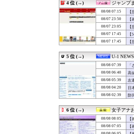
4 位 (→)
ジャンプ
08/08 07:44
【画像】流石の
08/08 07:41
【朗報】寺田心、週6
08/08 07:15
【
08/08 07:40
マジか！次週のバ
08/07 23:50
【
08/08 07:39
「さりげなく凄い
08/07 23:05
08/08 07:38
海外「日本のこ
【
08/08 07:36
カープ秋山、2度
08/07 17:45
【
08/08 07:35
【画像】バレー
08/07 17:45
【
08/08 07:33
【悲報】ワイが3
08/08 07:32
「ゲームの良さは
08/08 07:32
【朗報】影山優
5 位 (→)
U-1 NEWS
08/08 07:31
「お母さんも３
08/08 07:31
おじさんワイ、HU
08/08 07:39
「
08/08 07:30
【デレマス】凛
が
08/08 06:40
高
08/08 07:30
【修羅場】年明け
08/08 05:39
08/08 07:30
【画像】新人声
左
08/08 07:30
遠藤さくらの『ふ
08/08 04:20
日
08/08 07:30
デスノートの主
を
08/08 02:39
防
08/08 07:30
ピーチ「機内サ
08/08 07:30
【日本ハム】柳川
08/08 07:29
【悲報】集英社
6 位 (→)
女子アナお
08/08 07:29
埼玉県戸田市議の
08/08 07:27
甲子園熱中症問題
08/08 08:05
【
08/08 07:25
混浴温泉行ったら
08/08 07:05
【
08/08 07:25
韓国人「日本メデ
08/08 06:05
【