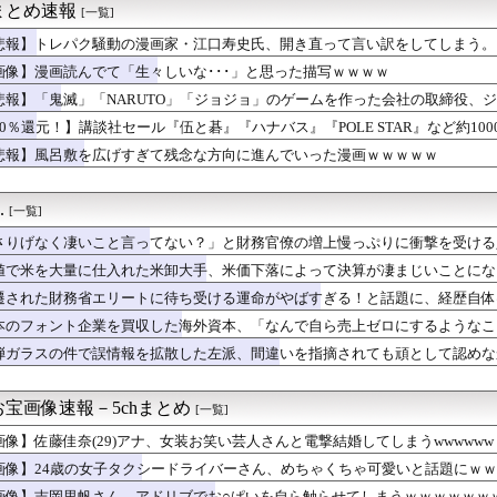
まとめ速報
[一覧]
お前らでも文句のつけどころがない天丼が発見される
ジム通いで体重62kg→82kgに 110kgのベンチプレ...
悲報】トレパク騒動の漫画家・江口寿史氏、開き直って言い訳をしてしまう。
ナナムーンゲストは5期生からこの3人が登場！！！【乃木坂46】
画像】漫画読んでて「生々しいな･･･」と思った描写ｗｗｗｗ
こと言ってない？」と財務官僚の増上慢っぷりに衝撃を受ける人が続...
の道路標識の意味が分からないんですけど…」
悲報】「鬼滅」「NARUTO」「ジョジョ」のゲームを作った会社の取締役、
目の海外FA権取得！｢それくらいの年齢までやってこられた｣
50％還元！】講談社セール『伍と碁』『ハナバス』『POLE STAR』など約100
女子さん、なんちゅう尻しとんねんｗｗｗｗｗｗｗｗｗｗｗｗｗ
悲報】風呂敷を広げすぎて残念な方向に進んでいった漫画ｗｗｗｗｗ
9℃の熱出してるのに嫁はなにもしない
グラフィックじゃない！」とか言ってる奴ってグラセフ6やりたくな...
佳さん、エッセイ集の袋とじがエロすぎてけしからんと話題に
.
[一覧]
歳、いつもおつかれさま、ありがとう」
NTER×HUNTERのキメラアント編で号泣
さりげなく凄いこと言ってない？」と財務官僚の増上慢っぷりに衝撃を受ける
「なにこれ、蒼穹のファフナー？」モバP「資料だから見といてくれ」
……
値で米を大量に仕入れた米卸大手、米価下落によって決算が凄まじいことにな
に夫が大暴れ！海外でもないのにシタが実家に逃亡した理由がコレｗ...
優、いきなりドエッチｗｗｗｗｗｗｗｗｗ
遷された財務省エリートに待ち受ける運命がやばすぎる！と話題に、経歴自体
くらみ』、大変なことになってるって...
本のフォント企業を買収した海外資本、「なんで自ら売上ゼロにするようなこ
人公がお前らだった時にありがちなことｗｗｗｗｗ
……
弾ガラスの件で誤情報を拡散した左派、間違いを指摘されても頑として認めな
ービス」大幅リニューアル 新メニュー発表
大晟「3人で抑えてサヨナラできるように頑張りました」9回を三者...
、わざわざタフを翻訳し外国に輸出
宝画像速報－5chまとめ
[一覧]
河合ゆうすけ氏、2027年8月の埼玉県知事選への立候補を表明
、余ってる地方球場で夜試合するだけで解決ｗｗｗｗｗｗｗｗｗｗｗ...
画像】佐藤佳奈(29)アナ、女装お笑い芸人さんと電撃結婚してしまうwwwwww
、後から入ってきたギャル2人組に話しかけられフェラ→wwww
画像】24歳の女子タクシードライバーさん、めちゃくちゃ可愛いと話題にｗ
ィアが2002年ワールドカップ韓国準決勝も調査すべきと主張！」...
画像】吉岡里帆さん、アドリブでお○ぱいを自ら触らせてしまうｗｗｗｗｗｗ