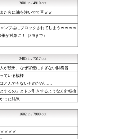
2601 in / 4910 out
はーとログ
mashlife通信
また火に油を注いでて草ｗｗ
坂道情報通～乃木坂46まと...
U-1 NEWS.
まるっと翻訳
ジャンプ垢にブロックされてしまうｗｗｗｗ
広島東洋カープまとめブログ...
0冊が対象に！（8/9まで）
不思議.net - 5ch...
はーとログ
ガジェット2ch
いたしん！
2485 in / 7517 out
気団談
まとめABC
人が続出、なぜ官僚にすぎない財務省
プロデューサーさんっ！SS...
っている模様
気団まとめ-噫無情-｜嫁・...
はとんでもないものだが……
ラビット速報
乃木通 乃木坂46櫻坂46...
とするの」とドン引きするような方針転換
ああ言えばForYou
かった結果……
芸能人ニュース速報
ファイターズ王国＠日ハムま...
漫画まとめ速報
1602 in / 7990 out
日本第一！ニュース録
なんじぇいスタジアム＠なん...
バズッター速報
ｗｗｗｗｗ
世界の憂鬱 海外・韓国の反...
ｗ