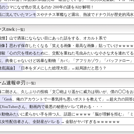
まん、ドジャースじゃなくてタイガースにはよ戻りてぇわ」
EV「ラッコ」をどう見ているのか―中国メディア [8/7]
黒のコマになぜ色が見えるのか 200年の謎をAIが解明！
て再構築した結果…何年も後に感情が爆発してしまった理由がヤバい...
底に沈んでいたマンモスやナチス軍艦など露出、熱波でドナウ川が歴史的渇水
何を入れる？
本地震の林野火災で自衛隊派遣へ！←「迅速な対応だ！」「次の首相...
開放
スnwk
[一覧]
サヨナラはすごい…」吉田正尚がレッドソックスの劇的な勝利をアシ...
戦慄】山で洒落にならない目にあった話をする、オカルト系で
うアンチが全くいないカツ丼屋さんwwywwywwywwyww
仕入れた米卸大手、米価下落によって決算が凄まじいことになってい...
画像】思わず保存したくなる「笑える画像・最高な画像」貼っていけｗｗｗｗ
流行った変なハイレグの服の上からズボンを履くファッションｗｗｗ...
崎駿「心の穴を埋めるために、交配を重ねた毛虫みたいな小さな犬を連れてる
なのにカラダが凄い女ｗｗｗwｗｗｗｗｗｗｗｗ❤
視型の自動運転トラクター…クボタが来春に発売！
大、肉食じゃないけど凶暴な動物「カバ」「アフリカゾウ」「バッファロー」
の永住許可厳格化を猛批判「永住外国人の生活保護受給をなくす目的...
徹底議論】「日本をダメにした総理大臣」←結局誰だと思う？
逮捕ｗｗｗｗｗｗｗｗｗｗｗ
罪木蜜柑の激エロフィギュアが欲しすぎて泣く・・・・・・
が、ワイの低年収すぎて泣いてる
ーム速報＠刃
[一覧]
組「15年前の日本はすごかった」【ドル円75円】
藤二朗さん、久しぶりの投稿「文◯砲より遥かに威力は弱いが、僕の◯◯をお
優さん、キモオタチー牛弱男どもの「おはよう」にブチギレ
る世界を旅する20【安価】
民「Grok、俺のアカウントで一番気持ち悪いポストを教えて」→超火力の回
今PC買うのは時期が悪い」って言ってないか？
気YouTuberさん、動画内で最悪の秘密がバレて終わる・・・
 & Soul」30年ぶりリマスター配信＆カセット発売決...
体動物みたいに柔らかい手を持つ人、話題にｗｗｗｗ「脳が理解を拒む」「ミ
ない悪質な」不祥事が次々発覚して終わる「パパ活」「情報漏えい」...
となった「女性天皇」
気女性配信者さん、全財産がバレる → 金額がヤバすぎるｗｗｗｗｗｗ
判に対する性接待疑惑、ついに日本や英国メディアにも取り上げられ...
浮気バトル！待ち伏せしたらとんでもない結末がwwww