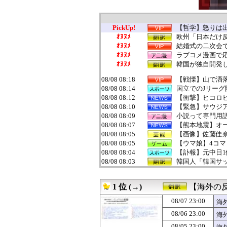
PickUp!
【哲学】怒りは
ｵﾇﾇﾒ
欧州「日本だけ
ｵﾇﾇﾒ
結婚式の二次会
ｵﾇﾇﾒ
ラブコメ漫画で
ｵﾇﾇﾒ
韓国が独自開発し
08/08 08:18
【戦慄】山で洒
08/08 08:14
国立でのJリーグ
08/08 08:12
【衝撃】ヒコロ
08/08 08:10
【緊急】サウジ
08/08 08:09
小説って専門用
08/08 08:07
【熊本地震】オ
08/08 08:05
【画像】佐藤佳奈(
08/08 08:05
【ウマ娘】4コ
08/08 08:04
【訃報】元中日1
08/08 08:03
韓国人「韓国サッ
08/08 08:02
上白石萌音とかい
08/08 08:02
Beast of Rei
1 位 (→)
【海外の
08/08 08:01
【画像】中古で
08/08 08:01
インド、ロシアの
08/07 23:00
海
08/08 08:01
【悲報】「舌を
08/06 23:00
海
08/08 08:01
【画像】十二支
08/08 08:00
林佑香アナ ピ
08/05 23:00