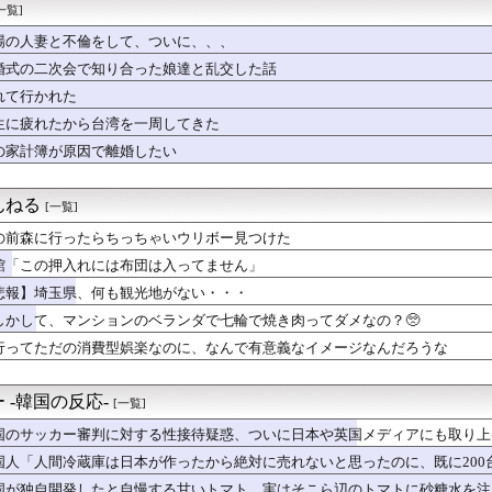
嬢に買ってきたばかりのペットボトルのお茶渡したwwww
一覧]
池やが、そこに遊撃手つけて最強な二遊間にするならだれつける？
場の人妻と不倫をして、ついに、、、
レゼントにマグカップ渡したら引かれたんだが
誇るキャプテン翼の高橋陽一は実は〇〇を知らなかった」
婚式の二次会で知り合った娘達と乱交した話
0年目のワイ、転職するか迷うｗｗｗｗｗ
れて行かれた
配送の仕事が決まったらこうなるwww
生に疲れたから台湾を一周してきた
なたの上司はリストラ候補だから、仲良くするとあなたまでクビにな...
山本里菜アナ（32）、『重大発表』キタァアアアアーーーー！！
の家計簿が原因で離婚したい
目惚れしてしまった。どうにもならんよな？
ス部、なぜか部員の８割がﾃﾞｶﾊﾟｲｗｗｗｗｗ
んねる
[一覧]
の前森に行ったらちっちゃいウリボー見つけた
館「この押入れには布団は入ってません」
悲報】埼玉県、何も観光地がない・・・
しかして、マンションのベランダで七輪で焼き肉ってダメなの？🥺
行ってただの消費型娯楽なのに、なんで有意義なイメージなんだろうな
 -韓国の反応-
[一覧]
国のサッカー審判に対する性接待疑惑、ついに日本や英国メディアにも取り上
国人「人間冷蔵庫は日本が作ったから絶対に売れないと思ったのに、既に200
国が独自開発したと自慢する甘いトマト、実はそこら辺のトマトに砂糖水を注