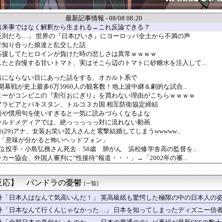
最新記事情報 - 08/08 08:20
出来事ではなく解釈から生まれる←これ反論できる？
反則だろ…」 世界の『日本びいき』にヨーロッパ全土から不満の声
で知り合った娘達と乱交した話
応援してたヒロインが負けた時の悲しさは異常ｗｗｗｗ
たと自慢する甘いトマト、実はそこら辺のトマトに砂糖水を注入して...
落にならない目にあった話をする、オカルト系で
開幕戦が史上最多6万3960人の観客数！地上波中継＆劇的な試合...
ヒーがコンビニの『割引おにぎり』を買わない理由がこちらｗｗｗｗ
アラビアとパキスタン、トルコ３カ国 相互防衛協定締結
語や慣用句を使いすぎると一気に読みづらくなるよな
ールドメディアでは、絶っっっっっ対に流れない動画
29)アナ、女装お笑い芸人さんと電撃結婚してしまうwwwww...
マ「意味が分かると怖いヘッドフォン」
位投手・小島弘務さん死去 58歳 肺がん 浜松修学舎高の監督を...
カー協会、外国人審判に“性接待”報道・・・」→「2002年の審...
う巨乳なのにそれを開示しない女優www
ncarnationをプレイした正直な感想
反応】 パンドラの憂鬱
スマホ買ったよ！
[一覧]
第5世代戦闘機「Su-57」の購入を見送りか！
外「日本人はなんて気高いんだ！」 英高級紙も驚愕した極限の中の日本人の
入れてきたから歯と口でブロック」元ジャンポケ斉藤の不同意性交公判
外「日本なんて行くんじゃなかった…」 日本を知ってしまったディズニー信
合体！！ところでその前足、猫じゃね？
タパンのお尻くっきりレポート！！