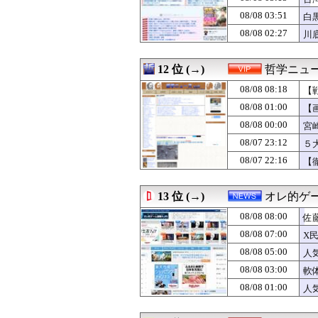
08/08 06:55
スクーバル「す
08/08 03:51
08/08 06:55
日本人はBYDの軽
白
08/08 06:50
【後悔】浮気され
08/08 02:27
川
08/08 06:50
そうめんの薬味
08/08 06:50
小泉防衛大臣、熊
08/08 06:49
ホルムズ海峡、
12 位 (→)
哲学ニュー
08/08 06:46
韓国人「13回の
08/08 08:18
【
08/08 06:44
「かつや」とかい
08/08 06:40
高値で米を大量に
08/08 01:00
【
08/08 06:40
女さんたちの間で
08/08 00:00
宮
08/08 06:39
【画像】地味顔
08/07 23:12
08/08 06:38
国産初、遠隔監
５
08/08 06:35
日経社説、入管庁
08/07 22:16
【
08/08 06:35
【悲報】キヨ、
08/08 06:35
【画像】ワイ、
08/08 06:33
結婚してるんや
13 位 (→)
オレ的ゲ
08/08 06:32
【悲報】テレビ番
08/08 08:00
佐
08/08 06:32
【画像】AV女
08/08 06:32
【コンマ】崩壊す
08/08 07:00
X
08/08 06:31
お前らずっと「
08/08 05:00
人
08/08 06:30
SPEED「Body
08/08 03:00
軟
08/08 06:30
国税庁、「前例の
08/08 06:30
【朝鮮日報】幻
08/08 01:00
人
08/08 06:30
韓国のサッカー審
08/08 06:30
【修羅場】家族で