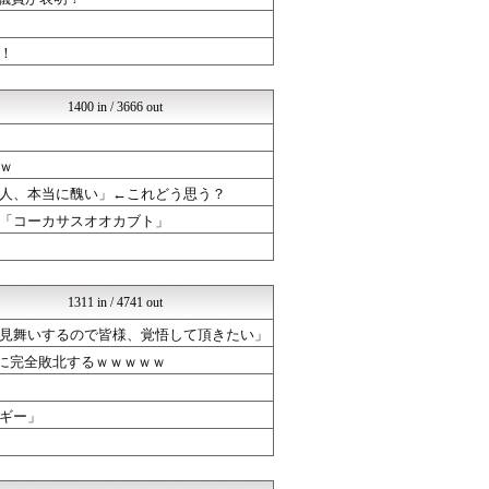
なんじぇいスタジアム＠なん...
国難にあってもの申す！！
気団まとめ-噫無情-｜嫁・...
！
まぐろとにぼし
海外さんいらっしゃい 海外...
なんじぇいスタジアム＠なん...
1400 in / 3666 out
クロード-韓国の反応まとめ
はーとログ
U-1 NEWS.
ｗ
ラビット速報
人、本当に醜い」←これどう思う？
なんJミュージアム
「コーカサスオオカブト」
軍事・ミリタリー速報☆彡
もえるあじあ(･∀･)
不思議.net - 5ch...
VIPPER速報
はーとログ
1311 in / 4741 out
mutyunのゲーム+αブ...
見舞いするので皆様、覚悟して頂きたい」
いたしん！
SS Daydream
答に完全敗北するｗｗｗｗｗ
ガジェット2ch
芸能人ニュース速報
ギー」
コノユビニュース｜みんなの...
脱亜論
かんにゅー -韓国の反応-
気団まとめ-噫無情-｜嫁・...