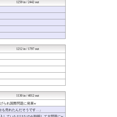
バズッター速報
1259 in / 2442 out
なんじぇいスタジアム＠なん...
はーとログ
ハウメニージャパン！
NEWSぽけまとめーる
まとめCUP
結婚総研
NEWSまとめもりー｜2c...
浮気ちゃんねる
mashlife通信
1212 in / 1797 out
1130 in / 4012 out
げられ国際問題に発展w
台も売れたんだそうです…」
入していただけなのが判明して大問題にw