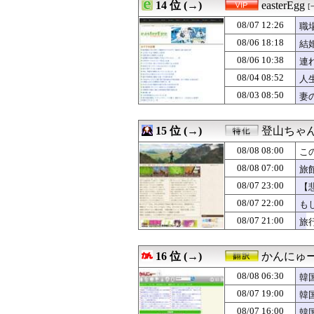
08/08 06:25
14 位 (→)
【悲報】デリヘル
easterEgg
[
08/08 06:25
二塁手最強は菊
08/07 12:26
職
08/08 06:22
彼女の誕生日プ
08/08 06:21
08/06 18:18
韓国人「日本が
結
08/08 06:18
【衝撃】SES1
08/06 10:38
連
08/08 06:15
無職ぼく、ラブホ
08/04 08:52
人
08/08 06:13
就職先の先輩「あ
08/08 06:12
【衝撃】元TBS
08/03 08:50
妻
08/08 06:12
俺、弟の嫁に一
08/08 06:11
【画像】JKダン
15 位 (→)
登山ちゃ
08/08 08:00
こ
08/08 07:00
旅
08/07 23:00
【
08/07 22:00
も
08/07 21:00
旅
16 位 (→)
かんにゅー
08/08 06:30
韓
08/07 19:00
韓
08/07 16:00
韓