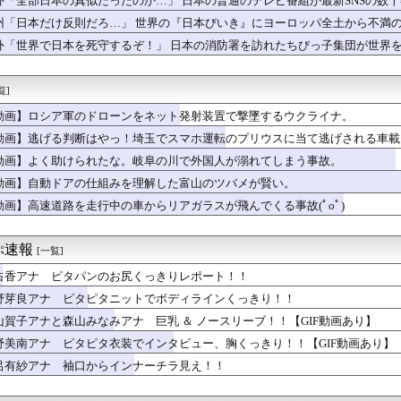
外「全部日本の真似だったのか…」 日本の普通のテレビ番組が最新SNSの数
しぶりの投稿「文◯砲より遥かに威力は弱いが、僕の◯◯をお見舞い...
州「日本だけ反則だろ…」 世界の『日本びいき』にヨーロッパ全土から不満
新入社員の子とウワキした。そんな旦那とウワキ相手、両親に因果応...
たらちっちゃいウリボー見つけた
外「世界で日本を死守するぞ！」 日本の消防署を訪れたちびっ子集団が世界
プおやびん肝入りの「トランプ級戦艦」、一隻作るのに4兆円かかる...
画像】近江彼方(身長158cm・B85・W60・H86)←こ...
覧]
倉綾音さん(32)、自分のシコポイントに気がつくwwwwwww
う思う？
動画】ロシア軍のドローンをネット発射装置で撃墜するウクライナ。
『苦悶の表情』、大変なことになってるって...
動画】逃げる判断はやっ！埼玉でスマホ運転のプリウスに当て逃げされる車載
病気休暇？理由は何？」→極悪保護者のせいで流産した教師も…
「日本の高校生、腕の長さがおかしい」
動画】よく助けられたな。岐阜の川で外国人が溺れてしまう事故。
ゴ・ブランドーがグランドオーダーを終わらせるようです【FGO二...
動画】自動ドアの仕組みを理解した富山のツバメが賢い。
ツク海高気圧の影響で、昨年より涼しい日本の首都圏について」
動画】高速道路を走行中の車からリアガラスが飛んでくる事故(ﾟoﾟ)
った男、自分の序文ごと消された
猫を見つけました」
生のビジュアル担当です」←この画像を見れば誰もが納得【画像あり】
ぷ速報
[一覧]
ければ」サッカー日本代表DF冨安健洋のクリスタル・パレス移籍決...
カでビッグフットが発見されました」
佑香アナ ピタパンのお尻くっきりレポート！！
拝 木原官房長官「ご自身で適切に判断」[8/7]
野芽良アナ ピタピタニットでボディラインくっきり！！
ァー・高部陸、青学大進学へ「進路変更はありません」
ッカーのイメージが墜落ｗｗｗｗｗｗｗ
山賀子アナと森山みなみアナ 巨乳 ＆ ノースリーブ！！【GIF動画あり】
」現役リポーター、セクシーすぎる写真集を発売wwwww冴木柚葉...
野美南アナ ピタピタ衣装でインタビュー、胸くっきり！！【GIF動画あり】
の分かりづらい記事でネット混乱！「特定技能2号に5年枠登場」を...
呂有紗アナ 袖口からインナーチラ見え！！
解？！同性愛者の私にとんでもない勘違いをしてた理由がこれｗｗｗ...
人、26歳の誕生日に中日戦先発！「一人一人抑えられるように」
ん、私服で腹出しwwwwwwwwwwwwwwwwwwwwww...