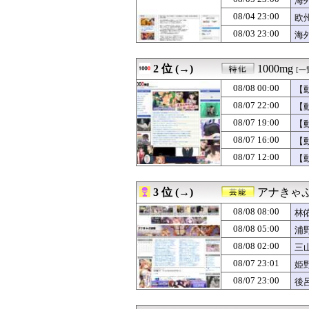
海
08/08 08:00
佐藤二朗さん、久
08/04 23:00
欧
08/08 08:00
私の友達の旦那が
08/03 23:00
08/08 08:00
この前森に行っ
海
08/08 08:00
【USA】トラン
08/08 08:00
【ラブライブ！】【
2 位 (→)
1000mg
[一
08/08 08:00
【画像10枚】佐
08/08 08:00
ワイの夕ご飯ど
08/08 00:00
【
08/08 08:00
冨里奈央ちゃんの
08/07 22:00
【
08/08 08:00
韓国人「先生が
08/08 08:00
【衝撃】韓国人
08/07 19:00
【
08/08 08:00
【あんこ】ディエ
08/07 16:00
【
08/08 08:00
韓国人「オホー
08/07 12:00
【
08/08 08:00
毛沢東語録を作
08/08 08:00
タイ人「ヤクザ
08/08 07:58
矢田萌華「6期
3 位 (→)
アナきゃ
08/08 07:56
海外「怪我さえな
08/08 07:55
韓国人「アメリ
08/08 08:00
林
08/08 07:55
高市総理の靖国参
08/08 05:00
浦
08/08 07:54
聖隷クリストフ
08/08 07:54
08/08 02:00
【悲報】韓国サ
三
08/08 07:51
「王様のブランチ
08/07 23:01
姫
08/08 07:50
【重要】時事通信
08/07 23:00
後
08/08 07:50
【衝撃】兄嫁の誤
08/08 07:49
【阪神】伊原陵
08/08 07:45
【画像】井上はるさ