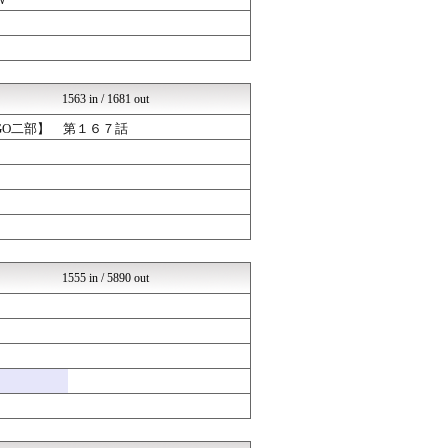
反日愚国 恨寓瘻
なんじぇいスタジアム＠なん...
海外の反応スポーツ
じわ速 芸能ニュースまとめ
ジャンプまとめ速報
VIPPER速報
1563 in / 1681 out
まとめCUP
なんじぇいスタジアム＠なん...
GO二部】 第１６７話
浮気ちゃんねる
ヒーローNEWS
NEWSまとめもりー｜2c...
コノユビニュース｜みんなの...
なんJミュージアム
気団まとめ-噫無情-｜嫁・...
ウマツイちゃんねる
おーるじゃんる
1555 in / 5890 out
サイ速
うま速｜競馬5chまとめ速...
修羅場ライフ速報
海外トークログ
【サッカー まとめ】サカラ...
不思議.net - 5ch...
女子アナお宝画像速報－5c...
げぇ速
Zチャンネル＠VIP